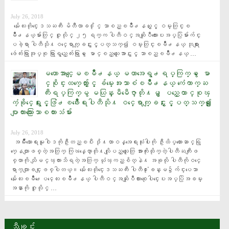
July 26, 2018
  မႏၲေလးတိုင္းေဒသႀကီး မိတီၴလာခ႐ိုင္ သာစည္ၿမိဳ႕နယ္ႏွင့္ ဝမ္းတြင္းၿ
မိဳ႕နယ္မ်ားတြင္ ဇူလိုင္ ၂၅ ရက္က ပါတီဝင္အဆိုျပဳလႊာေပးအပ္ပြဲမ်ားက်င္း
ပခဲ့ရာ ပါတီသို႔ဝင္ေရာက္ျခင္းႏွင့္ပတ္သက္၍ ဝမ္းတြင္းၿမိဳ႕နယ္ ဘုရားျ
ဖဴေက်းရြာအုပ္စု ရြာရွည္ေက်းရြာမွ ေမာင္စည္သူေအာင္ႏွင့္ သာစည္ၿမိဳ႕နယ္ …
မဟာေအာင္ေျမၿမိဳ႕နယ္ မဟာအေရွ႕ရပ္ကြက္မွ ေမာ
င္စုိင္းထက္ေက်ာ္ႏွင့္ ခ်မ္းေအးသာစံၿမိဳ႕နယ္ ကံေကာက္ႀ
ကီးရပ္ကြက္မွ မယြန္းမီမီေဇာ္တုိ႔မွ ျပည္ေထာင္စုၾ
ကံ့ခုိင္ေရးႏွင့္ဖြံ႕ၿဖိဳးေရးပါတီသုိ႔ ဝင္ေရာက္ျခင္းႏွင့္ပတ္သက္၍ ​ေျ
ပာျကားသြား​ေသာစကားသံမ်ား
July 26, 2018
  အမ်ဳိးသားေရးမူဝါဒကိုဦးတည္ၿပီး ဒို႔တာဝန္အေရးသံုးပါးကို ဦးထိပ္ထားေဆာင္ရြ
က္ေနတာျဖစ္တဲ့အတြက္ ကြၽန္ေတာ္တို႔လိုျပည္သူေတြ အားကိုးထိုက္တဲ့ပါတီႀကီးျဖ
စ္တာကို သိျမင္ၾကားသိရတဲ့အတြက္ ယံုၾကည္စိတ္နဲ႔ အခုလို ပါတီကိုဝင္ေ
ရာက္လာျခင္းျဖစ္ပါတယ္​။ မႏၲေလးတိုင္းေဒသႀကီး ပါတီ႐ံုးခန္းမ၌က်င္းပေသာ 
မႏၲေလးၿမိဳ႕ေပၚေလးၿမိဳ႕နယ္ ပါတီဝင္အဆုိျပဳလႊာစုေပါင္းေပးအပ္ပြဲအခမ္း
အနားကုိ ဇူလိုင္ …
သီချင်း