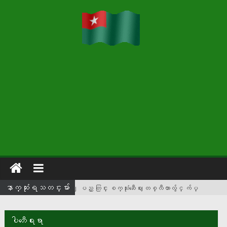
ေနာက္ဆံုးရသတင္းမ်ား
ျပည္ တြင္း စက္သုံးဆီေဈး တစ္လီတာလွ်င္ က်ပ္
၁၇၀ မွ ၂၆၅ အထိ ျမင့္တက္
တစ္လကို လူတူစက္႐ုပ္ ၁၀၀၀ ထုတ္လုပ္မယ့္ မစ္ဆူဘီရွီ
ပါတီေရးရာ