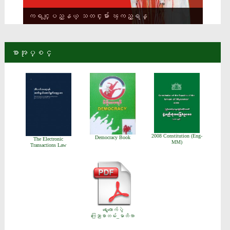
ကရင္ျပည္နယ္ သတင္းမ်ား ၾကည့္ရန္
စာအုပ္စင္
2008 Constitution (Eng-
Democracy Book
The Electronic
MM)
Transactions Law
ရွေးကောက်ပွဲ
ကြေညာစာတမ်း_မာတိကာ