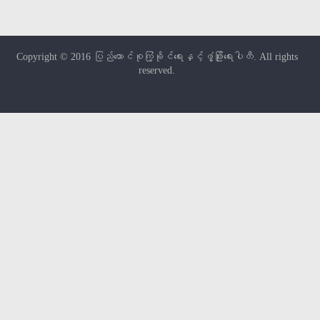
Copyright © 2016
ပြည်ထောင်စုကြံ့ခိုင်ရေးနှင့်ဖွံ့ဖြိုးရေးပါတီ
. All rights
reserved.