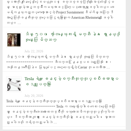
မ္းပကားကို တိုးျမႇင့္ေပးႏိုင္ေစမယ့္အျပင္ ေခတ္သစ္စစ္ပြဲကိုပါေျပာင္းလဲေပးႏိုင္မ
ယ့္ ေမာင္းသူမဲ့ယာဥ္တစ္မ်ိဳးကမၾကာခင္ထြက္ေပၚလာေတာ့မွာျဖစ္ပါတယ္။ အေ
မရိကန္ၾကည္းတပ္ကေဖာ္ေဆာင္တဲ့ Project Sustainment စီမံကိန္းအတြက္ ဒီ
ယာဥ္ေတြကိုဖန္တီးထုတ္ လုပ္ေပးခြင့္ရသြားသူက American Rheinmetall ျဖစ္ပါ
တယ္။ …
သိန္း ၅၀၀ ေက်ာ္တန္ေၾကးရွိ မက္ဆီ နဲ႔ ေရာ္နယ္ဒို
ဖုန္းေတြ မိတ္ဆက္
July 22, 2026
သိန္း ၅၀၀ ေက်ာ္တန္ေၾကးရွိ မက္ဆီ နဲ႔ ေရာ္နယ္ဒို ဖုန္းေတြ မိတ္ဆက္ 
======================= အီလက္ထ႐ြန္နစ္ပစၥည္းေတြကို ေ႐ႊ၊ 
အဖိုးတန္သတၱဳေတြနဲ႔ မြမ္းမံျပင္ဆင္ေပးေလ့ရွိတဲ့ Caviar ကုမၸဏီဟာ …
Tesla ရဲ႕‌ေျခနင္းမဲ့စက္ဘီးထုတ္လုပ္ၿပီးခဏမွာပ
စၥည္းျပတ္သြား
July 20, 2026
Tesla ရဲ႕‌ေျခနင္းမဲ့စက္ဘီးထုတ္လုပ္ၿပီးခဏမွာပစၥည္းျပတ္သြား 
======================== Tesla က လမ္းေလွ်ာက္ခါစ ကေလးငယ္ေတြအတြ
က္ ေျခနင္းမဲ့စက္ဘီးအေသးစားေလးတစ္မ်ိဳးကို မၾကာေသးမီကထုတ္လုပ္လိုက္ပါတ
ယ္။ ဒီစက္ဘီးဟာ တျခား ေျခနင္းမဲ့စက္ဘီးလိုပဲ ေျခနင္းလည္းမပါ၊ ေမာ္တာလ
ည္းမပါသလို ဘရိတ္လည္းမပါဘဲ …