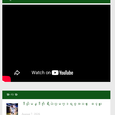
အားကစား
ဒီယိုမန္ဒီကို ရီးယဲလ္မက္ဒရစ္အသင္း ေခၚယူ
August 7, 2026