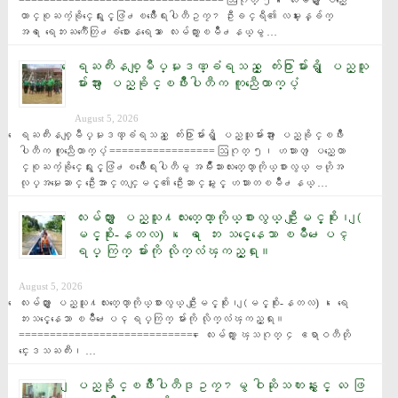
================================= ဩဂုတ္ ၅၊ ေလးမ်က္ႏွာ ျပည္ေ
ထာင္စုႀကံ့ခိုင္ေရးႏွင့္ဖြံ႕ၿဖိဳးေရးပါတီဥကၠ႒ ဦးခင္ရီ၏ လမ္းၫႊန္ခ်က္
အရ ေရေဘးႀကဳံေတြ႕ခံစားေနရေသာ ေလးမ်က္ႏွာၿမိဳ႕နယ္မွ …
ေရႀကီးနစ္ျမဳပ္မႈဒဏ္ခံရသည့္ ေက်း႐ြာမ်ားရွိ ျပည္သူ
မ်ားအား ျပည္ခိုင္ၿဖိဳးပါတီက ကူညီေထာက္ပံ့
August 5, 2026
ေရႀကီးနစ္ျမဳပ္မႈဒဏ္ခံရသည့္ ေက်း႐ြာမ်ားရွိ ျပည္သူမ်ားအား ျပည္ခိုင္ၿဖိဳး
ပါတီက ကူညီေထာက္ပံ့ ================= ဩဂုတ္ ၅၊ ဟသၤာတ ျပည္ေထာ
င္စုႀကံ့ခိုင္ေရးႏွင့္ဖြံ႕ၿဖိဳးေရးပါတီမွ အမ်ိဳးသားလႊတ္ေတာ္ကိုယ္စားလွယ္ ဗဟိုအ
လုပ္အမႈေဆာင္ ဦးေအာင္တင္ျမင့္၏ ဦးေဆာင္မႈႏွင့္ ဟသၤာတၿမိဳ႕နယ္ …
ေလးမ်က္ႏွာ ျပည္သူ႔လႊတ္ေတာ္ကိုယ္စားလွယ္ ဦးျမင့္စိုး၊ (ျ
မင့္စိုး-နတလ) ၊ ေရ ေဘး သင့္ေနေသာ ၿမိဳ႕ေပၚ
ရပ္ ကြက္ မ်ားကို လိုက္လံၾကည့္ရႈ။
August 5, 2026
ေလးမ်က္ႏွာ ျပည္သူ႔လႊတ္ေတာ္ကိုယ္စားလွယ္ ဦးျမင့္စိုး၊ (ျမင့္စိုး-နတလ) ၊ ေရေ
ဘးသင့္ေနေသာ ၿမိဳ႕ေပၚ ရပ္ကြက္ မ်ားကို လိုက္လံၾကည့္ရႈ။ 
============================= ေလးမ်က္ႏွာ ၾသဂုတ္ ၄ ဧရာဝတီတို
င္းေဒသႀကီး၊ …
ျပည္ခိုင္ၿဖိဳးပါတီဒုဥကၠ႒မွ ဝါဆိုသကၤန္းႏွင့္ လႉ ဖြ