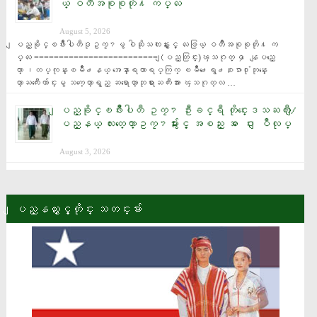
ယ္ ဝတၳဳအစုစုတို႔ ကပ္လႉ
August 5, 2026
ျပည္ခိုင္ၿဖိဳးပါတီဒုဥကၠ႒မွ ဝါဆိုသကၤန္းႏွင့္ လႉဖြယ္ ဝတၳဳအစုစုတို႔ က
ပ္လႉ ========================= (ျပည္တြင္း)ၾသဂုတ္ ၄ ေနျပည္ေ
တာ္ ၊တပ္ကုန္းၿမိဳ႕နယ္ အေနာ္ရထာရပ္ကြက္ ၿမိဳ႕ေရွ႕စႏၵာ႐ုံဘုန္းေ
တာ္ႀကီးေက်ာင္းမွ သက္ေတာ္ရွည္ ဆရာေတာ္ဘုရားႀကီးအား ၾသဂုတ္လ …
ျပည္ခိုင္ၿဖိဳးပါတီ ဥကၠ႒ ဦးခင္ရီ တိုင္းေဒသႀကီး/ျ
ပည္နယ္ လႊတ္ေတာ္ဥကၠ႒မ်ားႏွင့္ အစည္း အ ေဝး ျပဳလုပ္
August 3, 2026
ျပည္နယ္ႏွင့္တိုင္း သတင္းမ်ား