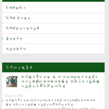
UFC 331 ၿပိဳင္ ပြဲ မွာ ထိပ္ဆုံးေခါင္ ပြဲ ႀကီးအျဖစ္ ထိုး ရ ေတာ့ မယ့္ လက္ရွိ
ပါတီ၏မူ၀ါဒ
ခ်န္ပီယံ ‌Joshua Van
ယြမ္ ၂၀၀၀ တန္ က်န္းမာေရး လက္ စြပ္ Casio မိတ္ဆက္
ပါတီ၏ သႏိၷဌာန္
ႏိုင္ငံေတာ္သမၼတ ထိုင္းႏိုင္ငံသို႔ ေရာက္ရွိ
ပါတီ၏လုပ္ငန္းစဥ္မ်ား
ေလ့က်င့္ေရး ဝတ္စုံ အ တြ က္ ေပါင္ သန္း ၂၀ တန္ စ ပြ န္ဆာ စာခ်ဳပ္ကို မ
န္ယူ ခ်ဳပ္ဆို
ေမွ်ာ္မွန္းခ်က္
ျမန္မာ့လက္ေ႐ြးစင္ အမ်ိဳးသားအသင္းႏွင့္ အမ်ိဳးသမီးအသင္းတို႔ ကြင္း သြင္း ျခ
ရည္မွန္းခ်က္
င္းခတ္ကစားနည္း၌ ေငြ တံဆိပ္ဆုမ်ားအသီးသီး ဆြတ္ခူး
ေလးမ်က္ႏွာၿမိဳ႕နယ္ ေရ ေဘး ကယ္ဆယ္ေရးစခန္းသို႔ အသင့္စားသုံးႏိုင္ေသာအစား
အစာမ်ားႏွင့္ ေဆးဝါးပစၥည္းမ်ားအား ျပည္ခိုင္ၿဖိဳးပါတီမွ လႉဒါန္း
ပါတီလႈပ္ရွားမွဳမ်ား
ေရႀကီးနစ္ျမဳပ္မႈဒဏ္ခံရသည့္ ေက်း႐ြာမ်ားရွိ ျပည္သူမ်ားအား ျပည္ခိုင္ၿဖိဳး
ေလးမ်က္ႏွာၿမိဳ႕နယ္ ေရ ေဘး ကယ္ဆယ္ေရးစခန္းသို႔
ပါတီက ကူညီေထာက္ပံ့
အသင့္စားသုံးႏိုင္ေသာအစားအစာမ်ားႏွင့္ ေဆးဝါးပစၥည္းမ်ားအား ျ
ဒီယိုမန္ဒီကို ရီးယဲလ္မက္ဒရစ္အသင္း ေခၚယူ
ပည္ခိုင္ၿဖိဳးပါတီမွ လႉဒါန္း
August 5, 2026
ေလးမ်က္ႏွာၿမိဳ႕နယ္ ေရေဘးကယ္ဆယ္ေရးစခန္းသို အသင့္စားသုံးႏိုင္ေသာအစားအစာ
မ်ားႏွင့္ ေဆးဝါးပစၥည္းမ်ားအား ျပည္ခိုင္ၿဖိဳးပါတီမွ လႉဒါန္း 