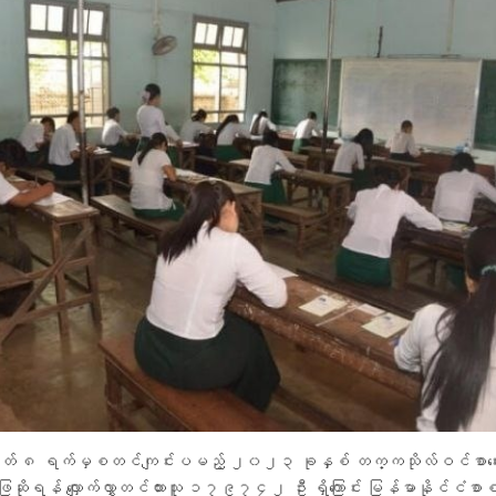
မတ် ၈ ရက်မှစတင်ကျင်းပမည့် ၂၀၂၃ ခုနှစ် တက္ကသိုလ်ဝင်စာမေးပ
ြေဆိုရန် လျှောက်လွှာတင်ထားသူ ၁၇၉၇၄၂ ဦး ရှိကြောင်း မြန်မာနိုင်ငံစာ