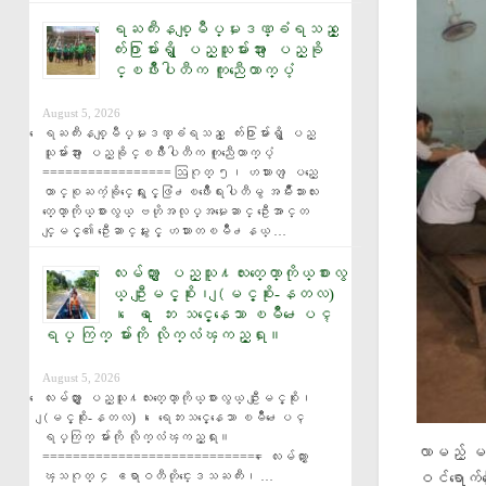
ေရႀကီးနစ္ျမဳပ္မႈဒဏ္ခံရသည့္ ေ
က်း႐ြာမ်ားရွိ ျပည္သူမ်ားအား ျပည္ခို
င္ၿဖိဳးပါတီက ကူညီေထာက္ပံ့
August 5, 2026
ေရႀကီးနစ္ျမဳပ္မႈဒဏ္ခံရသည့္ ေက်း႐ြာမ်ားရွိ ျပည္
သူမ်ားအား ျပည္ခိုင္ၿဖိဳးပါတီက ကူညီေထာက္ပံ့ 
================= ဩဂုတ္ ၅၊ ဟသၤာတ ျပည္ေ
ထာင္စုႀကံ့ခိုင္ေရးႏွင့္ဖြံ႕ၿဖိဳးေရးပါတီမွ အမ်ိဳးသားလႊ
တ္ေတာ္ကိုယ္စားလွယ္ ဗဟိုအလုပ္အမႈေဆာင္ ဦးေအာင္တ
င္ျမင့္၏ ဦးေဆာင္မႈႏွင့္ ဟသၤာတၿမိဳ႕နယ္ …
ေလးမ်က္ႏွာ ျပည္သူ႔လႊတ္ေတာ္ကိုယ္စားလွ
ယ္ ဦးျမင့္စိုး၊ (ျမင့္စိုး-နတလ)
၊ ေရ ေဘး သင့္ေနေသာ ၿမိဳ႕ေပၚ
ရပ္ ကြက္ မ်ားကို လိုက္လံၾကည့္ရႈ။
August 5, 2026
ေလးမ်က္ႏွာ ျပည္သူ႔လႊတ္ေတာ္ကိုယ္စားလွယ္ ဦးျမင့္စိုး၊ 
(ျမင့္စိုး-နတလ) ၊ ေရေဘးသင့္ေနေသာ ၿမိဳ႕ေပၚ 
ရပ္ကြက္ မ်ားကို လိုက္လံၾကည့္ရႈ။ 
လာမည့် 
============================= ေလးမ်က္ႏွာ 
ၾသဂုတ္ ၄ ဧရာဝတီတိုင္းေဒသႀကီး၊ …
ဝင်ရောက်ဖ