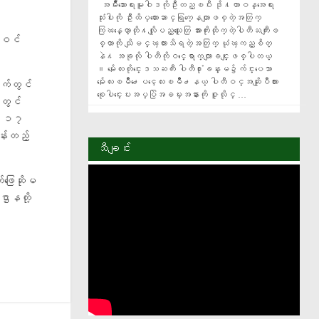
  အမ်ဳိးသားေရးမူဝါဒကိုဦးတည္ၿပီး ဒို႔တာဝန္အေရး
သံုးပါးကို ဦးထိပ္ထားေဆာင္ရြက္ေနတာျဖစ္တဲ့အတြက္ 
ကြၽန္ေတာ္တို႔လိုျပည္သူေတြ အားကိုးထိုက္တဲ့ပါတီႀကီးျဖ
်ဝင်
စ္တာကို သိျမင္ၾကားသိရတဲ့အတြက္ ယံုၾကည္စိတ္
နဲ႔ အခုလို ပါတီကိုဝင္ေရာက္လာျခင္းျဖစ္ပါတယ္​
။ မႏၲေလးတိုင္းေဒသႀကီး ပါတီ႐ံုးခန္းမ၌က်င္းပေသာ 
မႏၲေလးၿမိဳ႕ေပၚေလးၿမိဳ႕နယ္ ပါတီဝင္အဆုိျပဳလႊာ
က်တွင်
စုေပါင္းေပးအပ္ပြဲအခမ္းအနားကုိ ဇူလိုင္ …
တွင်
၊ ၁၇
်းတည့်
သီချင်း
်ဖြေဆိုမ
းဌာနတို့