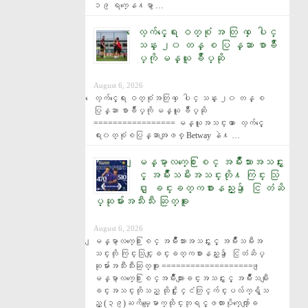
၁၉ ရက္ေန႔မွာ …
ေလ့က်င့္ေရး ဝတ္စုံ အ တြ က္ ေပါင္
သန္း ၂၀ တန္ စ ပြ န္ဆာ စာခ်ဳ
ပ္ကို မန္ယူ ခ်ဳပ္ဆို
August 6, 2026
ေလ့က်င့္ေရး ဝတ္စုံအတြက္ ေပါင္ သန္း ၂၀ တန္ စ
ပြန္ဆာ စာခ်ဳပ္ကို မန္ယူ ခ်ဳပ္ဆို 
================= မန္ယူအသင္းဟာ ေလ့က်င့္ေ
ရး၀တ္စုံစပြန္ဆာအျဖစ္ Betway နဲ႔ …
ျမန္မာ့လက္ေ႐ြးစင္ အမ်ိဳးသားအသင္းႏွ
င့္ အမ်ိဳးသမီးအသင္းတို႔ ကြင္း သြ
င္း ျခင္းခတ္ကစားနည္း၌ ေငြ တံဆိ
ပ္ဆုမ်ားအသီးသီး ဆြတ္ခူး
August 6, 2026
ျမန္မာ့လက္ေ႐ြးစင္ အမ်ိဳးသားအသင္းႏွင့္ အမ်ိဳးသမီးအ
သင္းတို ကြင္းသြင္းျခင္းခတ္ကစားနည္း၌ ေငြတံဆိပ္
ဆုမ်ားအသီးသီးဆြတ္ခူး ==================== ျ
မန္မာ့လက္ေ႐ြးစင္အမ်ိဳးသားျခင္းအသင္းႏွင့္ အမ်ိဳးသမီးျ
ခင္းအသင္းတိုသည္ ထိုင္းႏိုင္ငံတြင္က်င္းပလ်က္ရွိသ
ည့္ (၃၉)ႀကိမ္ေျမာက္ထိုင္းဘုရင့္ဖလားပိုက္ေက်ာ္ျခ