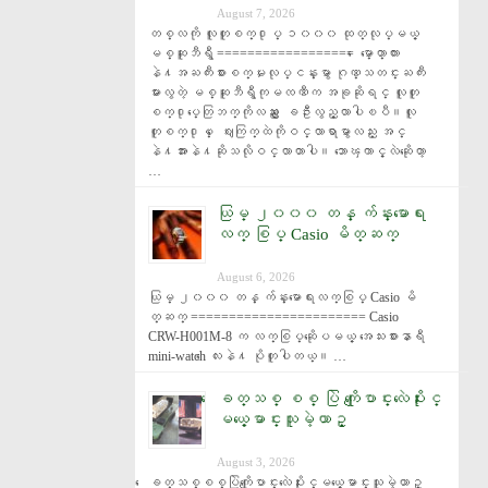
August 7, 2026
တစ္လကို လူတူစက္႐ုပ္ ၁၀၀၀ ထုတ္လုပ္မယ့္ 
မစ္ဆူဘီရွီ ================== ေမာ္ေတာ္ကား
နဲ႔အႀကီးစားစက္မႈလုပ္ငန္းမွာ ဂုဏ္သတင္းႀကီး
မားလွတဲ့ မစ္ဆူဘီရွီကုမၸဏီက အခုဆိုရင္ လူတူ
စက္႐ုပ္ေတြဘက္ကိုလည္း ေျခဦးလွည့္လာပါၿပီ။လူ
တူစက္႐ုပ္ ေဈးကြက္ထဲကိုဝင္လာရာမွာလည္း အင္
နဲ႔အားနဲ႔ဆိုသလိုဝင္လာတာပါ။ ဘာေၾကာင့္လဲဆိုေတာ့ 
…
ယြမ္ ၂၀၀၀ တန္ က်န္းမာေရး
လက္ စြပ္ Casio မိတ္ဆက္
August 6, 2026
ယြမ္ ၂၀၀၀ တန္ က်န္းမာေရးလက္စြပ္ Casio မိ
တ္ဆက္ ======================= Casio 
CRW-H001M-8 က လက္စြပ္ဆိုေပမယ့္ အေသးစားနာရီ 
mini-watch ေလးနဲ႔ ပိုတူပါတယ္။ …
ေခတ္သစ္ စစ္ ပြဲ ကိုေျပာင္းလဲေပးႏိုင္
မယ့္ေမာင္းသူမဲ့ယာဥ္
August 3, 2026
ေခတ္သစ္စစ္ပြဲကိုေျပာင္းလဲေပးႏိုင္မယ့္ေမာင္းသူမဲ့ယာဥ္ 