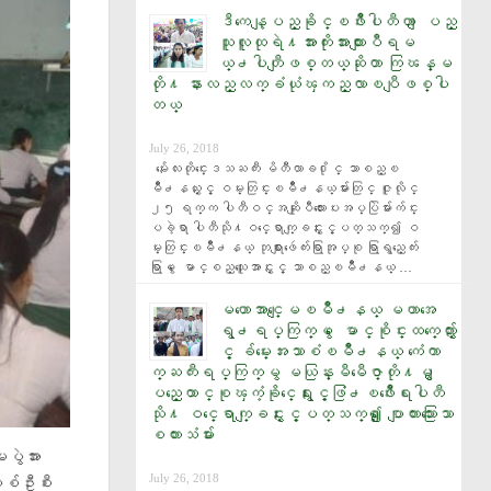
ဒီကေန့ျပည္ခုိင္ၿဖိဳးပါတီဟာ ျပည္
သူလူထုရဲ႔အားကိုးအားထားျပဳရမ
ယ္႕ပါတီျဖစ္တယ္ဆိုတာ ကြၽန္မ
တို႔ နားလည္လက္ခံယုံၾကည္လာၿပီျဖစ္ပါ
တယ္
July 26, 2018
  မႏၲေလးတိုင္းေဒသႀကီး မိတီၴလာခ႐ိုင္ သာစည္ၿ
မိဳ႕နယ္ႏွင့္ ဝမ္းတြင္းၿမိဳ႕နယ္မ်ားတြင္ ဇူလိုင္ 
၂၅ ရက္က ပါတီဝင္အဆိုျပဳလႊာေပးအပ္ပြဲမ်ားက်င္း
ပခဲ့ရာ ပါတီသို႔ဝင္ေရာက္ျခင္းႏွင့္ပတ္သက္၍ ဝ
မ္းတြင္းၿမိဳ႕နယ္ ဘုရားျဖဴေက်းရြာအုပ္စု ရြာရွည္ေက်း
ရြာမွ ေမာင္စည္သူေအာင္ႏွင့္ သာစည္ၿမိဳ႕နယ္ …
မဟာေအာင္ေျမၿမိဳ႕နယ္ မဟာအေ
ရွ႕ရပ္ကြက္မွ ေမာင္စုိင္းထက္ေက်ာ္ႏွ
င့္ ခ်မ္းေအးသာစံၿမိဳ႕နယ္ ကံေကာ
က္ႀကီးရပ္ကြက္မွ မယြန္းမီမီေဇာ္တုိ႔မွ ျ
ပည္ေထာင္စုၾကံ့ခုိင္ေရးႏွင့္ဖြံ႕ၿဖိဳးေရးပါတီ
သုိ႔ ဝင္ေရာက္ျခင္းႏွင့္ပတ္သက္၍ ​ေျပာျကားသြား​ေသာ
စကားသံမ်ား
ွဲအား
July 26, 2018
စစ်ဦးစီး