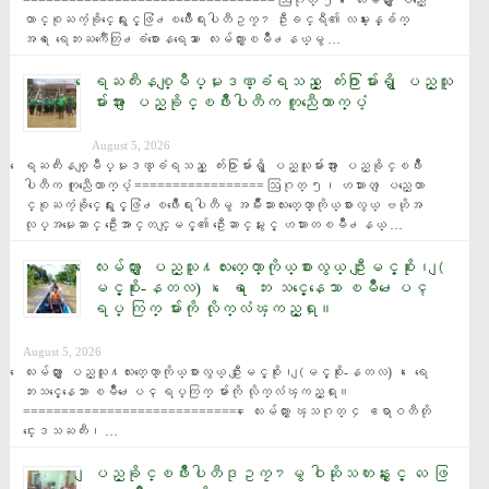
================================= ဩဂုတ္ ၅၊ ေလးမ်က္ႏွာ ျပည္ေ
ထာင္စုႀကံ့ခိုင္ေရးႏွင့္ဖြံ႕ၿဖိဳးေရးပါတီဥကၠ႒ ဦးခင္ရီ၏ လမ္းၫႊန္ခ်က္
အရ ေရေဘးႀကဳံေတြ႕ခံစားေနရေသာ ေလးမ်က္ႏွာၿမိဳ႕နယ္မွ …
ေရႀကီးနစ္ျမဳပ္မႈဒဏ္ခံရသည့္ ေက်း႐ြာမ်ားရွိ ျပည္သူ
မ်ားအား ျပည္ခိုင္ၿဖိဳးပါတီက ကူညီေထာက္ပံ့
August 5, 2026
ေရႀကီးနစ္ျမဳပ္မႈဒဏ္ခံရသည့္ ေက်း႐ြာမ်ားရွိ ျပည္သူမ်ားအား ျပည္ခိုင္ၿဖိဳး
ပါတီက ကူညီေထာက္ပံ့ ================= ဩဂုတ္ ၅၊ ဟသၤာတ ျပည္ေထာ
င္စုႀကံ့ခိုင္ေရးႏွင့္ဖြံ႕ၿဖိဳးေရးပါတီမွ အမ်ိဳးသားလႊတ္ေတာ္ကိုယ္စားလွယ္ ဗဟိုအ
လုပ္အမႈေဆာင္ ဦးေအာင္တင္ျမင့္၏ ဦးေဆာင္မႈႏွင့္ ဟသၤာတၿမိဳ႕နယ္ …
ေလးမ်က္ႏွာ ျပည္သူ႔လႊတ္ေတာ္ကိုယ္စားလွယ္ ဦးျမင့္စိုး၊ (ျ
မင့္စိုး-နတလ) ၊ ေရ ေဘး သင့္ေနေသာ ၿမိဳ႕ေပၚ
ရပ္ ကြက္ မ်ားကို လိုက္လံၾကည့္ရႈ။
August 5, 2026
ေလးမ်က္ႏွာ ျပည္သူ႔လႊတ္ေတာ္ကိုယ္စားလွယ္ ဦးျမင့္စိုး၊ (ျမင့္စိုး-နတလ) ၊ ေရေ
ဘးသင့္ေနေသာ ၿမိဳ႕ေပၚ ရပ္ကြက္ မ်ားကို လိုက္လံၾကည့္ရႈ။ 
============================= ေလးမ်က္ႏွာ ၾသဂုတ္ ၄ ဧရာဝတီတို
င္းေဒသႀကီး၊ …
ျပည္ခိုင္ၿဖိဳးပါတီဒုဥကၠ႒မွ ဝါဆိုသကၤန္းႏွင့္ လႉ ဖြ