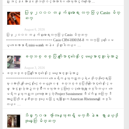
ည္း အင္နဲ႔အားနဲ႔ဆိုသလိုဝင္လာတာပါ။ ဘာေၾကာင့္လဲဆိုေတာ့ …
ယြမ္ ၂၀၀၀ တန္ က်န္းမာေရး လက္ စြပ္ Casio မိတ္
ဆက္
August 6, 2026
ယြမ္ ၂၀၀၀ တန္ က်န္းမာေရးလက္စြပ္ Casio မိတ္ဆက္ 
======================= Casio CRW-H001M-8 က လက္စြပ္ဆိုေပမ
ယ့္ အေသးစားနာရီ mini-watch ေလးနဲ႔ ပိုတူပါတယ္။ …
ေခတ္သစ္ စစ္ ပြဲ ကိုေျပာင္းလဲေပးႏိုင္မယ့္ေမာင္းသူမဲ့ယာဥ္
August 3, 2026
ေခတ္သစ္စစ္ပြဲကိုေျပာင္းလဲေပးႏိုင္မယ့္ေမာင္းသူမဲ့ယာဥ္ 
===================== အေမရိကန္ၾကည္းတပ္ရဲ႕တိုက္ခိုက္ေရးစြ
မ္းပကားကို တိုးျမႇင့္ေပးႏိုင္ေစမယ့္အျပင္ ေခတ္သစ္စစ္ပြဲကိုပါေျပာင္းလဲေပးႏိုင္မ
ယ့္ ေမာင္းသူမဲ့ယာဥ္တစ္မ်ိဳးကမၾကာခင္ထြက္ေပၚလာေတာ့မွာျဖစ္ပါတယ္။ အေ
မရိကန္ၾကည္းတပ္ကေဖာ္ေဆာင္တဲ့ Project Sustainment စီမံကိန္းအတြက္ ဒီ
ယာဥ္ေတြကိုဖန္တီးထုတ္ လုပ္ေပးခြင့္ရသြားသူက American Rheinmetall ျဖစ္ပါ
တယ္။ …
သိန္း ၅၀၀ ေက်ာ္တန္ေၾကးရွိ မက္ဆီ နဲ႔ ေရာ္နယ္ဒို
ဖုန္းေတြ မိတ္ဆက္