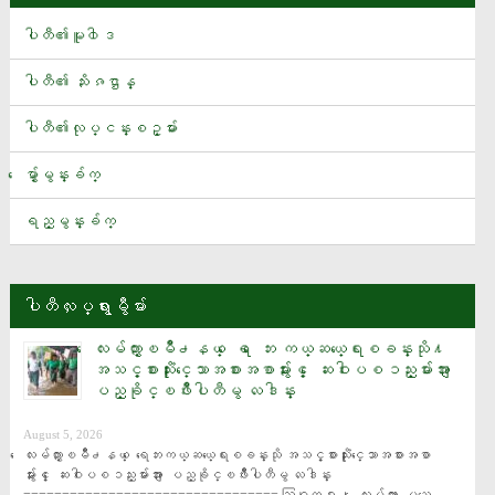
UFC 331 ၿပိဳင္ ပြဲ မွာ ထိပ္ဆုံးေခါင္ ပြဲ ႀကီးအျဖစ္ ထိုး ရ ေတာ့ မယ့္ လက္ရွိ
ပါတီ၏မူ၀ါဒ
ခ်န္ပီယံ ‌Joshua Van
ယြမ္ ၂၀၀၀ တန္ က်န္းမာေရး လက္ စြပ္ Casio မိတ္ဆက္
ပါတီ၏ သႏိၷဌာန္
ႏိုင္ငံေတာ္သမၼတ ထိုင္းႏိုင္ငံသို႔ ေရာက္ရွိ
ပါတီ၏လုပ္ငန္းစဥ္မ်ား
ေလ့က်င့္ေရး ဝတ္စုံ အ တြ က္ ေပါင္ သန္း ၂၀ တန္ စ ပြ န္ဆာ စာခ်ဳပ္ကို မ
န္ယူ ခ်ဳပ္ဆို
ေမွ်ာ္မွန္းခ်က္
ျမန္မာ့လက္ေ႐ြးစင္ အမ်ိဳးသားအသင္းႏွင့္ အမ်ိဳးသမီးအသင္းတို႔ ကြင္း သြင္း ျခ
ရည္မွန္းခ်က္
င္းခတ္ကစားနည္း၌ ေငြ တံဆိပ္ဆုမ်ားအသီးသီး ဆြတ္ခူး
ေလးမ်က္ႏွာၿမိဳ႕နယ္ ေရ ေဘး ကယ္ဆယ္ေရးစခန္းသို႔ အသင့္စားသုံးႏိုင္ေသာအစား
အစာမ်ားႏွင့္ ေဆးဝါးပစၥည္းမ်ားအား ျပည္ခိုင္ၿဖိဳးပါတီမွ လႉဒါန္း
ပါတီလႈပ္ရွားမွဳမ်ား
ေရႀကီးနစ္ျမဳပ္မႈဒဏ္ခံရသည့္ ေက်း႐ြာမ်ားရွိ ျပည္သူမ်ားအား ျပည္ခိုင္ၿဖိဳး
ေလးမ်က္ႏွာၿမိဳ႕နယ္ ေရ ေဘး ကယ္ဆယ္ေရးစခန္းသို႔
ပါတီက ကူညီေထာက္ပံ့
အသင့္စားသုံးႏိုင္ေသာအစားအစာမ်ားႏွင့္ ေဆးဝါးပစၥည္းမ်ားအား ျ
ဒီယိုမန္ဒီကို ရီးယဲလ္မက္ဒရစ္အသင္း ေခၚယူ
ပည္ခိုင္ၿဖိဳးပါတီမွ လႉဒါန္း
August 5, 2026
ေလးမ်က္ႏွာၿမိဳ႕နယ္ ေရေဘးကယ္ဆယ္ေရးစခန္းသို အသင့္စားသုံးႏိုင္ေသာအစားအစာ
မ်ားႏွင့္ ေဆးဝါးပစၥည္းမ်ားအား ျပည္ခိုင္ၿဖိဳးပါတီမွ လႉဒါန္း 