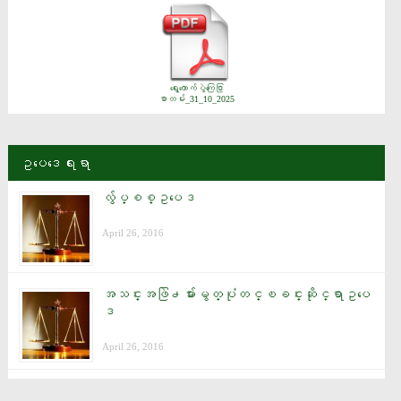
ရွေးကောက်ပွဲကြေငြာ
စာတမ်း_31_10_2025
ဥပေဒေရးရာ
လွ်ပ္စစ္ဥပေဒ
April 26, 2016
အသင္းအဖြဲ႕မ်ားမွတ္ပုံတင္ၿခင္းဆိုင္ရာဥပေ
ဒ
April 26, 2016