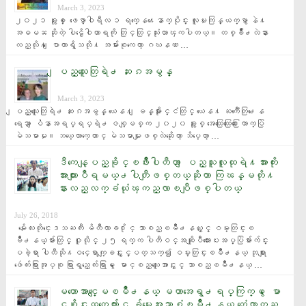
March 3, 2023
၂၀၂၁ ခုႏွစ္ ေဖေဖာ္ဝါရီလ ၁ ရက္ေန႔ေနာက္ပိုင္း လူမႈကြန္ယက္မွာ နဲ႔ 
အဓမၼ ဆိုတဲ့ ပါဠိေဝါဟာရကို တြင္တြင္သုံးလာၾကပါတယ္။ တစ္ခ်ိဳ႕လဲနား
လည္လို႔ ေျပာတာရွိသလို႔ အမ်ားစုကေတာ့ ဂဃနဏ …
ျပည္သူေတြရဲ႕ ဆႏၵအမွန္
March 3, 2023
ျပည္သူေတြရဲ႕ ဆႏၵအမွန္ ယေန႔ ျမန္မာႏိုင္ငံတြင္ ယေန႔ ႀကဳံေတြ႕ေန
ရေသာ ျပႆနာအရပ္ရပ္ရဲ႕ ဇစ္ျမစ္က ၂၀၂၀ ခုႏွစ္ အေထြေထြေ႐ြးေကာက္ပြဲ 
မဲသမာမႈ။ ဘယ္ေလာက္ေတာင္ မဲသမာမႈျဖစ္လဲဆိုေတာ့ သိပ္ေတာ့ …
ဒီကေန့ျပည္ခုိင္ၿဖိဳးပါတီဟာ ျပည္သူလူထုရဲ႔အားကိုး
အားထားျပဳရမယ္႕ပါတီျဖစ္တယ္ဆိုတာ ကြၽန္မတို႔
နားလည္လက္ခံယုံၾကည္လာၿပီျဖစ္ပါတယ္
July 26, 2018
  မႏၲေလးတိုင္းေဒသႀကီး မိတီၴလာခ႐ိုင္ သာစည္ၿမိဳ႕နယ္ႏွင့္ ဝမ္းတြင္းၿ
မိဳ႕နယ္မ်ားတြင္ ဇူလိုင္ ၂၅ ရက္က ပါတီဝင္အဆိုျပဳလႊာေပးအပ္ပြဲမ်ားက်င္း
ပခဲ့ရာ ပါတီသို႔ဝင္ေရာက္ျခင္းႏွင့္ပတ္သက္၍ ဝမ္းတြင္းၿမိဳ႕နယ္ ဘုရားျ
ဖဴေက်းရြာအုပ္စု ရြာရွည္ေက်းရြာမွ ေမာင္စည္သူေအာင္ႏွင့္ သာစည္ၿမိဳ႕နယ္ …
မဟာေအာင္ေျမၿမိဳ႕နယ္ မဟာအေရွ႕ရပ္ကြက္မွ ေမာ
င္စုိင္းထက္ေက်ာ္ႏွင့္ ခ်မ္းေအးသာစံၿမိဳ႕နယ္ ကံေကာက္ႀ