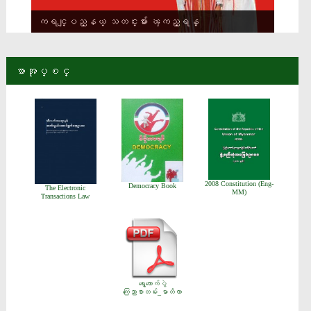
ကရင္ျပည္နယ္ သတင္းမ်ား ၾကည့္ရန္
စာအုပ္စင္
2008 Constitution (Eng-
Democracy Book
The Electronic
MM)
Transactions Law
ရွေးကောက်ပွဲ
ကြေညာစာတမ်း_မာတိကာ