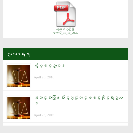
ရွေးကောက်ပွဲကြေငြာ
စာတမ်း_31_10_2025
ဥပေဒေရးရာ
လွ်ပ္စစ္ဥပေဒ
April 26, 2016
အသင္းအဖြဲ႕မ်ားမွတ္ပုံတင္ၿခင္းဆိုင္ရာဥပေ
ဒ
April 26, 2016