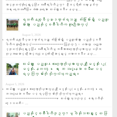
================================= ဩဂုတ္ ၅၊ ေလးမ်က္ႏွာ ျပည္ေ
ထာင္စုႀကံ့ခိုင္ေရးႏွင့္ဖြံ႕ၿဖိဳးေရးပါတီဥကၠ႒ ဦးခင္ရီ၏ လမ္းၫႊန္ခ်က္
အရ ေရေဘးႀကဳံေတြ႕ခံစားေနရေသာ ေလးမ်က္ႏွာၿမိဳ႕နယ္မွ …
ေရႀကီးနစ္ျမဳပ္မႈဒဏ္ခံရသည့္ ေက်း႐ြာမ်ားရွိ ျပည္သူ
မ်ားအား ျပည္ခိုင္ၿဖိဳးပါတီက ကူညီေထာက္ပံ့
August 5, 2026
ေရႀကီးနစ္ျမဳပ္မႈဒဏ္ခံရသည့္ ေက်း႐ြာမ်ားရွိ ျပည္သူမ်ားအား ျပည္ခိုင္ၿဖိဳး
ပါတီက ကူညီေထာက္ပံ့ ================= ဩဂုတ္ ၅၊ ဟသၤာတ ျပည္ေထာ
င္စုႀကံ့ခိုင္ေရးႏွင့္ဖြံ႕ၿဖိဳးေရးပါတီမွ အမ်ိဳးသားလႊတ္ေတာ္ကိုယ္စားလွယ္ ဗဟိုအ
လုပ္အမႈေဆာင္ ဦးေအာင္တင္ျမင့္၏ ဦးေဆာင္မႈႏွင့္ ဟသၤာတၿမိဳ႕နယ္ …
ေလးမ်က္ႏွာ ျပည္သူ႔လႊတ္ေတာ္ကိုယ္စားလွယ္ ဦးျမင့္စိုး၊ (ျ
မင့္စိုး-နတလ) ၊ ေရ ေဘး သင့္ေနေသာ ၿမိဳ႕ေပၚ
ရပ္ ကြက္ မ်ားကို လိုက္လံၾကည့္ရႈ။
August 5, 2026
ေလးမ်က္ႏွာ ျပည္သူ႔လႊတ္ေတာ္ကိုယ္စားလွယ္ ဦးျမင့္စိုး၊ (ျမင့္စိုး-နတလ) ၊ ေရေ
ဘးသင့္ေနေသာ ၿမိဳ႕ေပၚ ရပ္ကြက္ မ်ားကို လိုက္လံၾကည့္ရႈ။ 
============================= ေလးမ်က္ႏွာ ၾသဂုတ္ ၄ ဧရာဝတီတို
င္းေဒသႀကီး၊ …
ျပည္ခိုင္ၿဖိဳးပါတီဒုဥကၠ႒မွ ဝါဆိုသကၤန္းႏွင့္ လႉ ဖြ