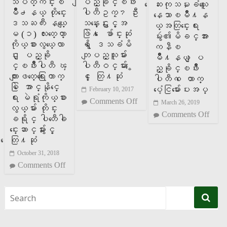
သပိတ္က်င္းၿ
ျပည္ခုိင္ၿဖိဳး
ေဆးကုသမႈခံယူေ
မိဳ႕နယ္ တုိင္းေ
ပါတီဥကၠ႒ ဦး
နေသာၿမိဳ႔န
ဒသႀကီး နယ္ေျ
သန္းေဌးႏွင့္အ
ယ္အတြင္းေရး
မ (၁) လႊတ္ေတာ္
ဖြဲ႔ ေခ်ာင္းဆံု
မွဴး၏မိခင္အား
ကုိယ္စားလွယ္ေလာ
ရွိ ေဒသခံမိ
ကနီၿ
င္း ျပည္ခို
ဘျပည္သူမ်ား
မိဳ႔နယ္ ျပ
င္ၿဖိဳးပါတီ ၾ
ပါတီဝင္မ်ား ႏွ
ည္ခိုင္ၿဖိဳး
ကားျဖတ္ေရြးေကာက္
င့္ ေတြ႔ဆံု
ပါတီက ေထာက္
ပြဲ ေအာင္နိုင္ေ
ပ့ံေငြမ်ားေပးအပ္
February 10, 2017
ရး မဲရံုကိုယ္စား
Comments Off
March 26, 2019
လွယ္မ်ား တိုင္း
Comments Off
ခရိုင္ ပါတီေခါ
င္းေဆာင္မ်ားႏွင့္
ေတြ႔ဆံု
October 31, 2018
Comments Off