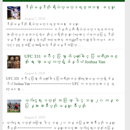
ဒီယိုမန္ဒီကို ရီးယဲလ္မက္ဒရစ္အသင္း ေခၚယူ
August 7, 2026
ဒီယိုမန္ဒီကို ရီးယဲလ္မက္ဒရစ္အသင္း ေခၚယူ 
======================= စပိန္ထိပ္သီး ရီးယဲလ္မက္ဒရစ္အသင္း
ဟာ လိုက္ပ္ဇစ္အသင္းရဲ႕ အိုင္ဗရီကိုစ္ လူငယ္ေတာင္ပံၾကယ္ပြင့္ ဒီယို
မန္ဒီကို ေခၚယူႏိုင္ခဲ့ၿပီျဖစ္ေၾကာင္း အတည္ျပဳေၾကညာခဲ့ပါတယ္။ အသ
က္ (၁၉)ႏွစ္အ႐ြယ္သာရွိေသးတဲ့ ဒီယိုမန္ဒီအတြက္ …
UFC 331 ၿပိဳင္ ပြဲ မွာ ထိပ္ဆုံးေခါင္ ပြဲ ႀကီးအျဖစ္
ထိုး ရ ေတာ့ မယ့္ လက္ရွိ ခ်န္ပီယံ ‌Joshua Van
August 6, 2026
UFC 331 ၿပိဳင္ပြဲမွာ ထိပ္ဆုံးေခါင္ပြဲႀကီးအျဖစ္ ထိုးရေတာ့မယ့္ လက္ရွိ ခ်န္
ပီယံ ‌Joshua Van ==================== UFC က စက္တက္ဘာ ၁၉ ရ
က္ေန႔မွာ …
ေလ့က်င့္ေရး ဝတ္စုံ အ တြ က္ ေပါင္ သန္း ၂၀ တန္ စ
ပြ န္ဆာ စာခ်ဳပ္ကို မန္ယူ ခ်ဳပ္ဆို
August 6, 2026
ေလ့က်င့္ေရး ဝတ္စုံအတြက္ ေပါင္ သန္း ၂၀ တန္ စပြန္ဆာ စာခ်ဳပ္ကို မန္ယူ 
ခ်ဳပ္ဆို ================= မန္ယူအသင္းဟာ ေလ့က်င့္ေရး၀တ္စုံစပြန္