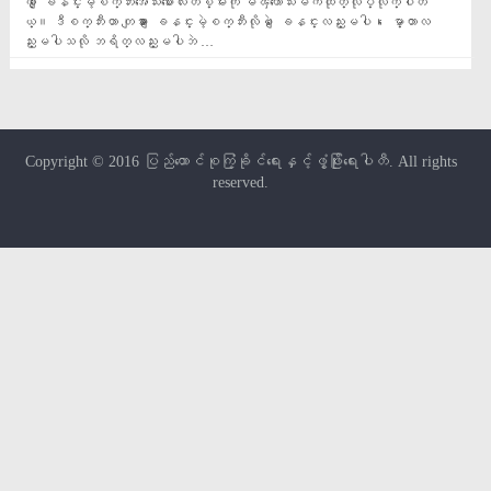
က္ ေျခနင္းမဲ့စက္ဘီးအေသးစားေလးတစ္မ်ိဳးကို မၾကာေသးမီကထုတ္လုပ္လိုက္ပါတ
ယ္။ ဒီစက္ဘီးဟာ တျခား ေျခနင္းမဲ့စက္ဘီးလိုပဲ ေျခနင္းလည္းမပါ၊ ေမာ္တာလ
ည္းမပါသလို ဘရိတ္လည္းမပါဘဲ …
Copyright © 2016
ပြည်ထောင်စုကြံ့ခိုင်ရေးနှင့်ဖွံ့ဖြိုးရေးပါတီ
. All rights
reserved.