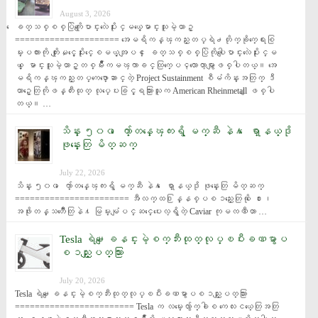
August 3, 2026
ေခတ္သစ္စစ္ပြဲကိုေျပာင္းလဲေပးႏိုင္မယ့္ေမာင္းသူမဲ့ယာဥ္ 
===================== အေမရိကန္ၾကည္းတပ္ရဲ႕တိုက္ခိုက္ေရးစြ
မ္းပကားကို တိုးျမႇင့္ေပးႏိုင္ေစမယ့္အျပင္ ေခတ္သစ္စစ္ပြဲကိုပါေျပာင္းလဲေပးႏိုင္မ
ယ့္ ေမာင္းသူမဲ့ယာဥ္တစ္မ်ိဳးကမၾကာခင္ထြက္ေပၚလာေတာ့မွာျဖစ္ပါတယ္။ အေ
မရိကန္ၾကည္းတပ္ကေဖာ္ေဆာင္တဲ့ Project Sustainment စီမံကိန္းအတြက္ ဒီ
ယာဥ္ေတြကိုဖန္တီးထုတ္ လုပ္ေပးခြင့္ရသြားသူက American Rheinmetall ျဖစ္ပါ
တယ္။ …
သိန္း ၅၀၀ ေက်ာ္တန္ေၾကးရွိ မက္ဆီ နဲ႔ ေရာ္နယ္ဒို
ဖုန္းေတြ မိတ္ဆက္
July 22, 2026
သိန္း ၅၀၀ ေက်ာ္တန္ေၾကးရွိ မက္ဆီ နဲ႔ ေရာ္နယ္ဒို ဖုန္းေတြ မိတ္ဆက္ 
======================= အီလက္ထ႐ြန္နစ္ပစၥည္းေတြကို ေ႐ႊ၊ 
အဖိုးတန္သတၱဳေတြနဲ႔ မြမ္းမံျပင္ဆင္ေပးေလ့ရွိတဲ့ Caviar ကုမၸဏီဟာ …
Tesla ရဲ႕‌ေျခနင္းမဲ့စက္ဘီးထုတ္လုပ္ၿပီးခဏမွာပ
စၥည္းျပတ္သြား
July 20, 2026
Tesla ရဲ႕‌ေျခနင္းမဲ့စက္ဘီးထုတ္လုပ္ၿပီးခဏမွာပစၥည္းျပတ္သြား 
======================== Tesla က လမ္းေလွ်ာက္ခါစ ကေလးငယ္ေတြအတြ