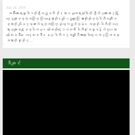
July 26, 2018
  အမ်ဳိးသားေရးမူဝါဒကိုဦးတည္ၿပီး ဒို႔တာဝန္အေရးသံုးပါးကို ဦးထိပ္ထားေဆာင္ရြ
က္ေနတာျဖစ္တဲ့အတြက္ ကြၽန္ေတာ္တို႔လိုျပည္သူေတြ အားကိုးထိုက္တဲ့ပါတီႀကီးျဖ
စ္တာကို သိျမင္ၾကားသိရတဲ့အတြက္ ယံုၾကည္စိတ္နဲ႔ အခုလို ပါတီကိုဝင္ေ
ရာက္လာျခင္းျဖစ္ပါတယ္​။ မႏၲေလးတိုင္းေဒသႀကီး ပါတီ႐ံုးခန္းမ၌က်င္းပေသာ 
မႏၲေလးၿမိဳ႕ေပၚေလးၿမိဳ႕နယ္ ပါတီဝင္အဆုိျပဳလႊာစုေပါင္းေပးအပ္ပြဲအခမ္း
အနားကုိ ဇူလိုင္ …
သီချင်း