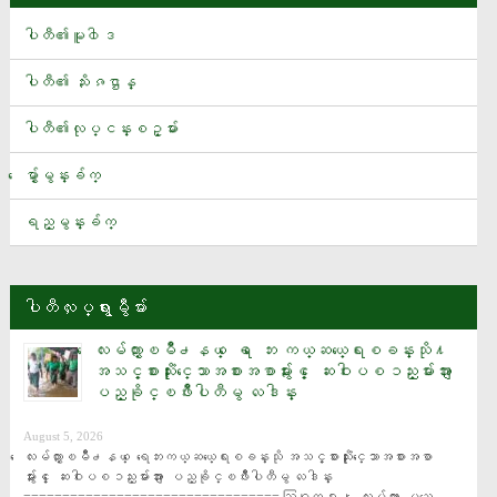
UFC 331 ၿပိဳင္ ပြဲ မွာ ထိပ္ဆုံးေခါင္ ပြဲ ႀကီးအျဖစ္ ထိုး ရ ေတာ့ မယ့္ လက္ရွိ
ပါတီ၏မူ၀ါဒ
ခ်န္ပီယံ ‌Joshua Van
ယြမ္ ၂၀၀၀ တန္ က်န္းမာေရး လက္ စြပ္ Casio မိတ္ဆက္
ပါတီ၏ သႏိၷဌာန္
ႏိုင္ငံေတာ္သမၼတ ထိုင္းႏိုင္ငံသို႔ ေရာက္ရွိ
ပါတီ၏လုပ္ငန္းစဥ္မ်ား
ေလ့က်င့္ေရး ဝတ္စုံ အ တြ က္ ေပါင္ သန္း ၂၀ တန္ စ ပြ န္ဆာ စာခ်ဳပ္ကို မ
န္ယူ ခ်ဳပ္ဆို
ေမွ်ာ္မွန္းခ်က္
ျမန္မာ့လက္ေ႐ြးစင္ အမ်ိဳးသားအသင္းႏွင့္ အမ်ိဳးသမီးအသင္းတို႔ ကြင္း သြင္း ျခ
ရည္မွန္းခ်က္
င္းခတ္ကစားနည္း၌ ေငြ တံဆိပ္ဆုမ်ားအသီးသီး ဆြတ္ခူး
ေလးမ်က္ႏွာၿမိဳ႕နယ္ ေရ ေဘး ကယ္ဆယ္ေရးစခန္းသို႔ အသင့္စားသုံးႏိုင္ေသာအစား
အစာမ်ားႏွင့္ ေဆးဝါးပစၥည္းမ်ားအား ျပည္ခိုင္ၿဖိဳးပါတီမွ လႉဒါန္း
ပါတီလႈပ္ရွားမွဳမ်ား
ေရႀကီးနစ္ျမဳပ္မႈဒဏ္ခံရသည့္ ေက်း႐ြာမ်ားရွိ ျပည္သူမ်ားအား ျပည္ခိုင္ၿဖိဳး
ေလးမ်က္ႏွာၿမိဳ႕နယ္ ေရ ေဘး ကယ္ဆယ္ေရးစခန္းသို႔
ပါတီက ကူညီေထာက္ပံ့
အသင့္စားသုံးႏိုင္ေသာအစားအစာမ်ားႏွင့္ ေဆးဝါးပစၥည္းမ်ားအား ျ
ဒီယိုမန္ဒီကို ရီးယဲလ္မက္ဒရစ္အသင္း ေခၚယူ
ပည္ခိုင္ၿဖိဳးပါတီမွ လႉဒါန္း
August 5, 2026
ေလးမ်က္ႏွာၿမိဳ႕နယ္ ေရေဘးကယ္ဆယ္ေရးစခန္းသို အသင့္စားသုံးႏိုင္ေသာအစားအစာ
မ်ားႏွင့္ ေဆးဝါးပစၥည္းမ်ားအား ျပည္ခိုင္ၿဖိဳးပါတီမွ လႉဒါန္း 