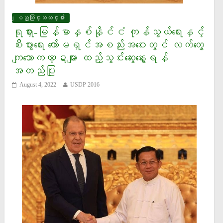
ျပည္တြင္းသတင္းမ်ား
ရုရှား-မြန်မာနှစ်နိုင်ငံ ကုန်သွယ်ရေးနှင့်
စီးပွား‌ရေး ကော်မရှင်အစည်းအဝေးတွင် လက်တွေ့
ကျသောကဏ္ဍများ ထည့်သွင်းဆွေးနွေးရန်
အတည်ပြု
August 4, 2022
USDP 2016