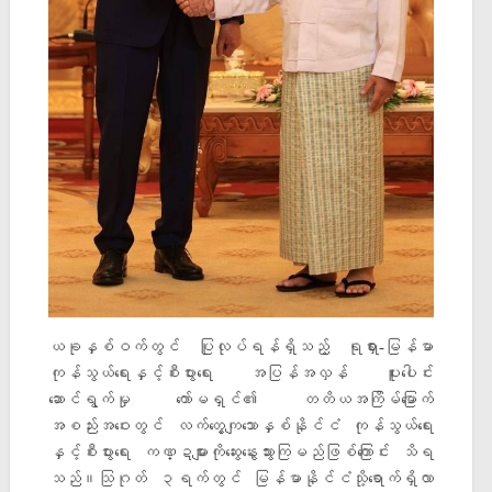
ယခုနှစ်ဝက်တွင် ပြုလုပ်ရန်ရှိသည့် ရုရှား-မြန်မာ
ကုန်သွယ်ရေးနှင့်စီးပွားရေး အပြန်အလှန် ပူးပေါင်း
ဆောင်ရွက်မှု ကော်မရှင်၏ တတိယအကြိမ်မြောက်
အစည်းအဝေးတွင် လက်တွေ့ကျသောနှစ်နိုင်ငံ ကုန်သွယ်ရေး
နှင့်စီးပွားရေး ကဏ္ဍများကိုဆွေးနွေးသွားကြမည်ဖြစ်ကြောင်း သိရ
သည်။သြဂုတ် ၃ရက်တွင် မြန်မာနိုင်ငံသို့ရောက်ရှိလာ