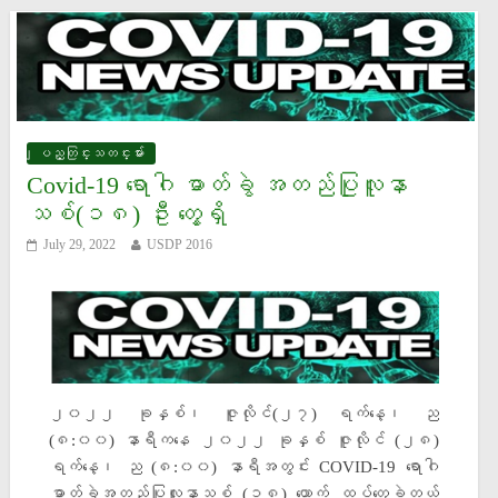
ျပည္တြင္းသတင္းမ်ား
Covid-19 ရောဂါ ဓာတ်ခွဲ အတည်ပြုလူနာ
သစ်(၁၈) ဦး တွေ့ရှိ
July 29, 2022
USDP 2016
၂၀၂၂ ခုနှစ်၊ ဇူလိုင်(၂၇) ရက်နေ့၊ ည
(၈:၀၀) နာရီကနေ ၂၀၂၂ ခုနှစ် ဇူလိုင် (၂၈)
ရက်နေ့၊ ည (၈:၀၀) နာရီအတွင်း COVID-19 ရောဂါ
ဓာတ်ခွဲအတည်ပြုလူနာသစ် (၁၈) ယောက် ထပ်တွေ့ခဲ့တယ်