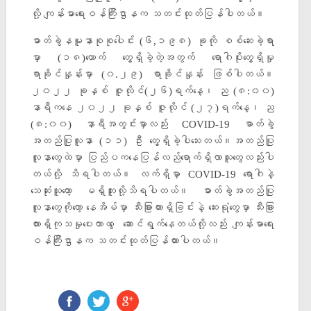
လို့ ကျန်းမာရေးဝန်ကြီးဌာနက သတင်းထုတ်ပြန်ပါတယ်။
ဓာတ်ခွဲနမူနာစုစုပေါင်း (၆,၁၉၈) ခုကို စစ်ဆေးခဲ့ရာ
မှာ (၁၈)ယောက် တွေ့ရှိခဲ့တဲ့အတွက် ရောဂါပိုးတွေ့ရှိမှု
ရာခိုင်နှုန်းမှာ (၀.၂၉) ရာခိုင်နှုန်း ဖြစ်ပါတယ်။
၂၀၂၂ ခုနှစ် ဇူလိုင်(၂၆)ရက်နေ့၊ ည (၈:၀၀)
နာရီကနေ ၂၀၂၂ ခုနှစ် ဇူလိုင် (၂၇)ရက်နေ့၊ ည
(၈:၀၀) နာရီအတွင်းမှာလည်း COVID-19 ဓာတ်ခွဲ
အတည်ပြုလူနာ (၁၁) ဦး တွေ့ရှိခဲ့ပါသေးတယ်။အတည်ပြု
လူနာတွေထဲမှာ ပြည်ပကနေပြန်လည်ရောက်ရှိလာသူတွေလည်းပါ
တယ်လို့ သိရပါတယ်။ လက်ရှိမှာ COVID-19 ရောဂါနဲ့
သေဆုံးသူတော့ မရှိဘူးလို့သိရပါတယ်။ ဓာတ်ခွဲအတည်ပြု
လူနာတွေကိုတော့ နေအိမ်မှာ သီးခြားထားရှိခြင်းနဲ့ ဆေးရုံတွေမှာ သီးခြား
ထားရှိကုသမှုပေးတာတွ ေဆောင်ရွက်နေတယ်လို့လည်း ကျန်းမာရေး
ဝန်ကြီးဌာနက သတင်းထုတ်ပြန်ထားပါတယ်။