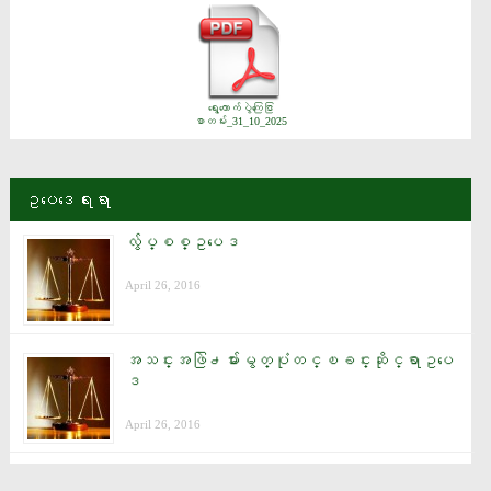
ရွေးကောက်ပွဲကြေငြာ
စာတမ်း_31_10_2025
ဥပေဒေရးရာ
လွ်ပ္စစ္ဥပေဒ
April 26, 2016
အသင္းအဖြဲ႕မ်ားမွတ္ပုံတင္ၿခင္းဆိုင္ရာဥပေ
ဒ
April 26, 2016