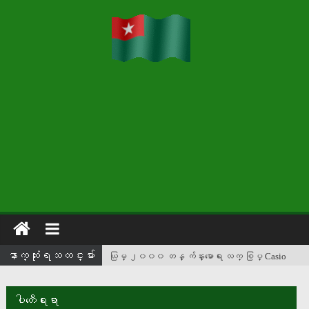
ေနာက္ဆံုးရသတင္းမ်ား
ယြမ္ ၂၀၀၀ တန္ က်န္းမာေရး လက္ စြပ္ Casio
မိတ္ဆက္
ႏိုင္ငံေတာ္သမၼတ ထိုင္းႏိုင္ငံသို႔ ေရာက္ရွိ
ပါတီေရးရာ