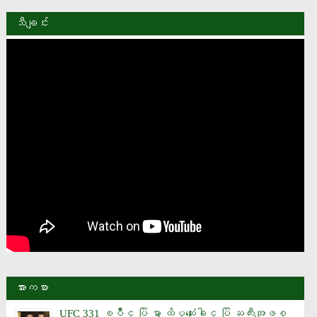
သီချင်း
အားကစား
UFC 331 ၿပိဳင္ ပြဲ မွာ ထိပ္ဆုံးေခါင္ ပြဲ ႀကီးအျဖစ္