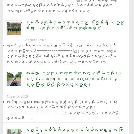
================================= ဩဂုတ္ ၅၊ ေလးမ်က္ႏွာ ျပည္ေ
ထာင္စုႀကံ့ခိုင္ေရးႏွင့္ဖြံ႕ၿဖိဳးေရးပါတီဥကၠ႒ ဦးခင္ရီ၏ လမ္းၫႊန္ခ်က္
အရ ေရေဘးႀကဳံေတြ႕ခံစားေနရေသာ ေလးမ်က္ႏွာၿမိဳ႕နယ္မွ …
ေရႀကီးနစ္ျမဳပ္မႈဒဏ္ခံရသည့္ ေက်း႐ြာမ်ားရွိ ျပည္သူ
မ်ားအား ျပည္ခိုင္ၿဖိဳးပါတီက ကူညီေထာက္ပံ့
August 5, 2026
ေရႀကီးနစ္ျမဳပ္မႈဒဏ္ခံရသည့္ ေက်း႐ြာမ်ားရွိ ျပည္သူမ်ားအား ျပည္ခိုင္ၿဖိဳး
ပါတီက ကူညီေထာက္ပံ့ ================= ဩဂုတ္ ၅၊ ဟသၤာတ ျပည္ေထာ
င္စုႀကံ့ခိုင္ေရးႏွင့္ဖြံ႕ၿဖိဳးေရးပါတီမွ အမ်ိဳးသားလႊတ္ေတာ္ကိုယ္စားလွယ္ ဗဟိုအ
လုပ္အမႈေဆာင္ ဦးေအာင္တင္ျမင့္၏ ဦးေဆာင္မႈႏွင့္ ဟသၤာတၿမိဳ႕နယ္ …
ေလးမ်က္ႏွာ ျပည္သူ႔လႊတ္ေတာ္ကိုယ္စားလွယ္ ဦးျမင့္စိုး၊ (ျ
မင့္စိုး-နတလ) ၊ ေရ ေဘး သင့္ေနေသာ ၿမိဳ႕ေပၚ
ရပ္ ကြက္ မ်ားကို လိုက္လံၾကည့္ရႈ။
August 5, 2026
ေလးမ်က္ႏွာ ျပည္သူ႔လႊတ္ေတာ္ကိုယ္စားလွယ္ ဦးျမင့္စိုး၊ (ျမင့္စိုး-နတလ) ၊ ေရေ
ဘးသင့္ေနေသာ ၿမိဳ႕ေပၚ ရပ္ကြက္ မ်ားကို လိုက္လံၾကည့္ရႈ။ 
============================= ေလးမ်က္ႏွာ ၾသဂုတ္ ၄ ဧရာဝတီတို
င္းေဒသႀကီး၊ …
ျပည္ခိုင္ၿဖိဳးပါတီဒုဥကၠ႒မွ ဝါဆိုသကၤန္းႏွင့္ လႉ ဖြ