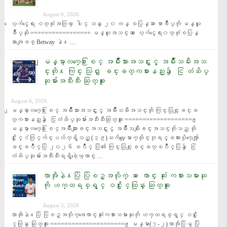
August 6, 2026
ေလ့က်င့္ေရး ဝတ္စုံအတြက္ ေပါင္ သန္း ၂၀ တန္ စပြန္ဆာ စာခ်ဳပ္ကို မန္ယူ 
ခ်ဳပ္ဆို ================= မန္ယူအသင္းဟာ ေလ့က်င့္ေရး၀တ္စုံစပြန္
ဆာအျဖစ္ Betway နဲ႔ …
ျမန္မာ့လက္ေ႐ြးစင္ အမ်ိဳးသားအသင္းႏွင့္ အမ်ိဳးသမီးအသ
င္းတို႔ ကြင္း သြင္း ျခင္းခတ္ကစားနည္း၌ ေငြ တံဆိပ္
ဆုမ်ားအသီးသီး ဆြတ္ခူး
August 6, 2026
ျမန္မာ့လက္ေ႐ြးစင္ အမ်ိဳးသားအသင္းႏွင့္ အမ်ိဳးသမီးအသင္းတို ကြင္းသြင္းျခင္းခ
တ္ကစားနည္း၌ ေငြတံဆိပ္ဆုမ်ားအသီးသီးဆြတ္ခူး ==================== ျ
မန္မာ့လက္ေ႐ြးစင္အမ်ိဳးသားျခင္းအသင္းႏွင့္ အမ်ိဳးသမီးျခင္းအသင္းတိုသည္ ထို
င္းႏိုင္ငံတြင္က်င္းပလ်က္ရွိသည့္ (၃၉)ႀကိမ္ေျမာက္ထိုင္းဘုရင့္ဖလားပိုက္ေက်ာ္ျ
ခင္းၿပိဳင္ပြဲ ၂၀၂၆ ၿပိဳင္ ပြဲ၏ ကြင္းသြင္းျခင္းခတ္ၿပိဳင္ပြဲ၌ ေငြ
တံဆိပ္ဆုမ်ားအသီးသီးရရွိခဲ့ေၾကာင္း …
လာအိုနဲ႔ပြဲ ပြဲစဥ္အလိုက္ အ ေကာင္း ဆုံး ကစားသမားဆု
ကို ဟက္ထရစ္ရွင္ ဝင္းႏိုင္ထြန္း ဆြတ္ခူး
August 5, 2026
လာအိုနဲ႔ပြဲ ပြဲစဥ္အလိုက္အေကာင္းဆုံးကစားသမားဆုကို ဟက္ထရစ္ရွင္ ဝင္းႏို
င္ထြန္း ဆြတ္ခူး ====================== ျမန္မာ(၇-၂)လာအိုပြဲမွ ပြဲ