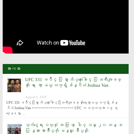
အားကစား
UFC 331 ၿပိဳင္ ပြဲ မွာ ထိပ္ဆုံးေခါင္ ပြဲ ႀကီးအျဖစ္
ထိုး ရ ေတာ့ မယ့္ လက္ရွိ ခ်န္ပီယံ ‌Joshua Van
August 6, 2026
UFC 331 ၿပိဳင္ပြဲမွာ ထိပ္ဆုံးေခါင္ပြဲႀကီးအျဖစ္ ထိုးရေတာ့မယ့္ လက္ရွိ ခ်န္
ပီယံ ‌Joshua Van ==================== UFC က စက္တက္ဘာ ၁၉ ရ
က္ေန႔မွာ …
ေလ့က်င့္ေရး ဝတ္စုံ အ တြ က္ ေပါင္ သန္း ၂၀ တန္ စ
ပြ န္ဆာ စာခ်ဳပ္ကို မန္ယူ ခ်ဳပ္ဆို