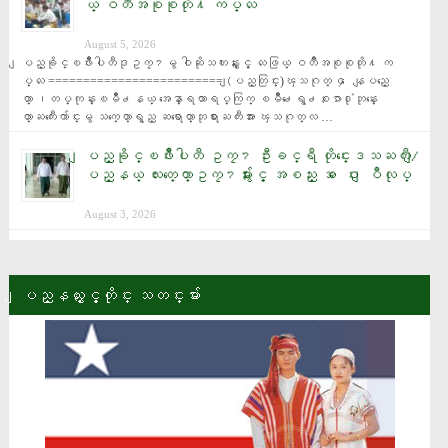
ယ္ ဝတၳဳအစုစုတို႔ ကပ္လႉ
August 5, 2026
ျပည္ခိုင္ၿဖိဳးပါတီဒုဥကၠ႒မွ ဝါဆိုသကၤန္းႏွင့္ လႉဖြယ္ ဝတၳဳအစုစုတို႔ က
ပ္လႉ ========================= (ျပည္တြင္း)ၾသဂုတ္ ၄ ေနျပည္ေ
တာ္ ၊တပ္ကုန္းၿမိဳ႕နယ္ အေနာ္ရထာရပ္ကြက္ ၿမိဳ႕ေရွ႕စႏၵာ႐ုံဘုန္းေ
တာ္ႀကီးေက်ာင္းမွ သက္ေတာ္ရွည္ ဆရာေတာ္ဘုရားႀကီးအား ၾသဂုတ္လ …
ျပည္ခိုင္ၿဖိဳးပါတီ ဥကၠ႒ ဦးခင္ရီ တိုင္းေဒသႀကီး/ျ
ပည္နယ္ လႊတ္ေတာ္ဥကၠ႒မ်ားႏွင့္ အစည္း အ ေဝး ျပဳလုပ္
August 3, 2026
ျပည္နယ္ႏွင့္တိုင္း သတင္းမ်ား