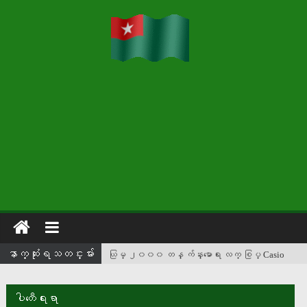
ေနာက္ဆံုးရသတင္းမ်ား
ယြမ္ ၂၀၀၀ တန္ က်န္းမာေရး လက္ စြပ္ Casio
မိတ္ဆက္
ႏိုင္ငံေတာ္သမၼတ ထိုင္းႏိုင္ငံသို႔ ေရာက္ရွိ
ပါတီေရးရာ