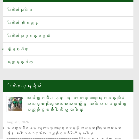
UFC 331 ၿပိဳင္ ပြဲ မွာ ထိပ္ဆုံးေခါင္ ပြဲ ႀကီးအျဖစ္ ထိုး ရ ေတာ့ မယ့္ လက္ရွိ
ပါတီ၏မူ၀ါဒ
ခ်န္ပီယံ ‌Joshua Van
ယြမ္ ၂၀၀၀ တန္ က်န္းမာေရး လက္ စြပ္ Casio မိတ္ဆက္
ပါတီ၏ သႏိၷဌာန္
ႏိုင္ငံေတာ္သမၼတ ထိုင္းႏိုင္ငံသို႔ ေရာက္ရွိ
ပါတီ၏လုပ္ငန္းစဥ္မ်ား
ေလ့က်င့္ေရး ဝတ္စုံ အ တြ က္ ေပါင္ သန္း ၂၀ တန္ စ ပြ န္ဆာ စာခ်ဳပ္ကို မ
န္ယူ ခ်ဳပ္ဆို
ေမွ်ာ္မွန္းခ်က္
ျမန္မာ့လက္ေ႐ြးစင္ အမ်ိဳးသားအသင္းႏွင့္ အမ်ိဳးသမီးအသင္းတို႔ ကြင္း သြင္း ျခ
ရည္မွန္းခ်က္
င္းခတ္ကစားနည္း၌ ေငြ တံဆိပ္ဆုမ်ားအသီးသီး ဆြတ္ခူး
ေလးမ်က္ႏွာၿမိဳ႕နယ္ ေရ ေဘး ကယ္ဆယ္ေရးစခန္းသို႔ အသင့္စားသုံးႏိုင္ေသာအစား
အစာမ်ားႏွင့္ ေဆးဝါးပစၥည္းမ်ားအား ျပည္ခိုင္ၿဖိဳးပါတီမွ လႉဒါန္း
ပါတီလႈပ္ရွားမွဳမ်ား
ေရႀကီးနစ္ျမဳပ္မႈဒဏ္ခံရသည့္ ေက်း႐ြာမ်ားရွိ ျပည္သူမ်ားအား ျပည္ခိုင္ၿဖိဳး
ေလးမ်က္ႏွာၿမိဳ႕နယ္ ေရ ေဘး ကယ္ဆယ္ေရးစခန္းသို႔
ပါတီက ကူညီေထာက္ပံ့
အသင့္စားသုံးႏိုင္ေသာအစားအစာမ်ားႏွင့္ ေဆးဝါးပစၥည္းမ်ားအား ျ
ဒီယိုမန္ဒီကို ရီးယဲလ္မက္ဒရစ္အသင္း ေခၚယူ
ပည္ခိုင္ၿဖိဳးပါတီမွ လႉဒါန္း
August 5, 2026
ေလးမ်က္ႏွာၿမိဳ႕နယ္ ေရေဘးကယ္ဆယ္ေရးစခန္းသို အသင့္စားသုံးႏိုင္ေသာအစားအစာ
မ်ားႏွင့္ ေဆးဝါးပစၥည္းမ်ားအား ျပည္ခိုင္ၿဖိဳးပါတီမွ လႉဒါန္း 