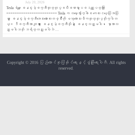
July 20, 2026
Tesla ရဲ႕‌ေျခနင္းမဲ့စက္ဘီးထုတ္လုပ္ၿပီးခဏမွာပစၥည္းျပတ္သြား 
======================== Tesla က လမ္းေလွ်ာက္ခါစ ကေလးငယ္ေတြအတြ
က္ ေျခနင္းမဲ့စက္ဘီးအေသးစားေလးတစ္မ်ိဳးကို မၾကာေသးမီကထုတ္လုပ္လိုက္ပါတ
ယ္။ ဒီစက္ဘီးဟာ တျခား ေျခနင္းမဲ့စက္ဘီးလိုပဲ ေျခနင္းလည္းမပါ၊ ေမာ္တာလ
ည္းမပါသလို ဘရိတ္လည္းမပါဘဲ …
Copyright © 2016
ပြည်ထောင်စုကြံ့ခိုင်ရေးနှင့်ဖွံ့ဖြိုးရေးပါတီ
. All rights
reserved.