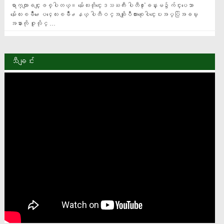
ရာက္လာျခင္းျဖစ္ပါတယ္​။ မႏၲေလးတိုင္းေဒသႀကီး ပါတီ႐ံုးခန္းမ၌က်င္းပေသာ 
မႏၲေလးၿမိဳ႕ေပၚေလးၿမိဳ႕နယ္ ပါတီဝင္အဆုိျပဳလႊာစုေပါင္းေပးအပ္ပြဲအခမ္း
အနားကုိ ဇူလိုင္ …
သီချင်း