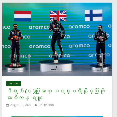
အားကစား
ဒီရာသီ (၄)ပြဲေျမာက္ ဂရင္းပရီနိုင္ပြဲကို
ဟာမီတန္ ရယူ
August 18, 2020
USDP 2016