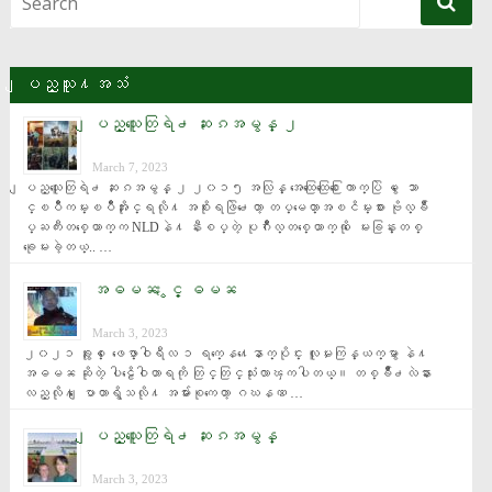
ျပည္သူ႔အသံ
ျပည္သူေတြရဲ႕ ဆႏၵအမွန္ ၂
March 7, 2023
ျပည္သူေတြရဲ႕ ဆႏၵအမွန္ ၂ ၂၀၁၅ အလြန္ အေထြေထြေ႐ြးေကာက္ပြဲ မွ ေသာ
င္ၿပိဳကမ္းၿပိဳအႏိုင္ရလို႔ အစိုးရဖြဲ႕ေတာ့ တပ္မေတာ္အၿငိမ္းစား ဗိုလ္ခ်ဳ
ပ္ႀကီးတစ္ေယာက္က NLDနဲ႔ နီးစပ္တဲ့ ပုဂၢိဳလ္တစ္ေယာက္ကို ေမးခြန္းတစ္
ခုေမးခဲ့တယ္.. …
အဓမၼ ႏွင့္ ဓမၼ
March 3, 2023
၂၀၂၁ ခုႏွစ္ ေဖေဖာ္ဝါရီလ ၁ ရက္ေန႔ေနာက္ပိုင္း လူမႈကြန္ယက္မွာ နဲ႔ 
အဓမၼ ဆိုတဲ့ ပါဠိေဝါဟာရကို တြင္တြင္သုံးလာၾကပါတယ္။ တစ္ခ်ိဳ႕လဲနား
လည္လို႔ ေျပာတာရွိသလို႔ အမ်ားစုကေတာ့ ဂဃနဏ …
ျပည္သူေတြရဲ႕ ဆႏၵအမွန္
March 3, 2023