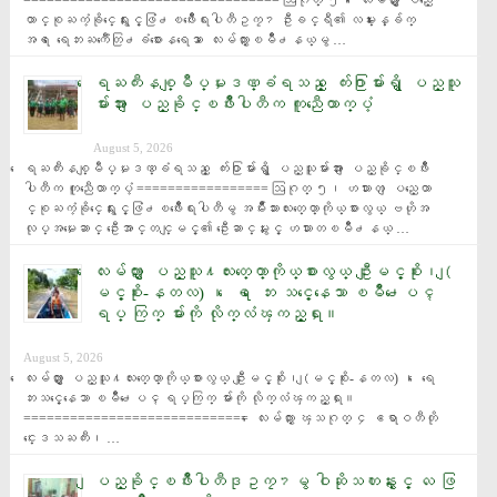
================================= ဩဂုတ္ ၅၊ ေလးမ်က္ႏွာ ျပည္ေ
ထာင္စုႀကံ့ခိုင္ေရးႏွင့္ဖြံ႕ၿဖိဳးေရးပါတီဥကၠ႒ ဦးခင္ရီ၏ လမ္းၫႊန္ခ်က္
အရ ေရေဘးႀကဳံေတြ႕ခံစားေနရေသာ ေလးမ်က္ႏွာၿမိဳ႕နယ္မွ …
ေရႀကီးနစ္ျမဳပ္မႈဒဏ္ခံရသည့္ ေက်း႐ြာမ်ားရွိ ျပည္သူ
မ်ားအား ျပည္ခိုင္ၿဖိဳးပါတီက ကူညီေထာက္ပံ့
August 5, 2026
ေရႀကီးနစ္ျမဳပ္မႈဒဏ္ခံရသည့္ ေက်း႐ြာမ်ားရွိ ျပည္သူမ်ားအား ျပည္ခိုင္ၿဖိဳး
ပါတီက ကူညီေထာက္ပံ့ ================= ဩဂုတ္ ၅၊ ဟသၤာတ ျပည္ေထာ
င္စုႀကံ့ခိုင္ေရးႏွင့္ဖြံ႕ၿဖိဳးေရးပါတီမွ အမ်ိဳးသားလႊတ္ေတာ္ကိုယ္စားလွယ္ ဗဟိုအ
လုပ္အမႈေဆာင္ ဦးေအာင္တင္ျမင့္၏ ဦးေဆာင္မႈႏွင့္ ဟသၤာတၿမိဳ႕နယ္ …
ေလးမ်က္ႏွာ ျပည္သူ႔လႊတ္ေတာ္ကိုယ္စားလွယ္ ဦးျမင့္စိုး၊ (ျ
မင့္စိုး-နတလ) ၊ ေရ ေဘး သင့္ေနေသာ ၿမိဳ႕ေပၚ
ရပ္ ကြက္ မ်ားကို လိုက္လံၾကည့္ရႈ။
August 5, 2026
ေလးမ်က္ႏွာ ျပည္သူ႔လႊတ္ေတာ္ကိုယ္စားလွယ္ ဦးျမင့္စိုး၊ (ျမင့္စိုး-နတလ) ၊ ေရေ
ဘးသင့္ေနေသာ ၿမိဳ႕ေပၚ ရပ္ကြက္ မ်ားကို လိုက္လံၾကည့္ရႈ။ 
============================= ေလးမ်က္ႏွာ ၾသဂုတ္ ၄ ဧရာဝတီတို
င္းေဒသႀကီး၊ …
ျပည္ခိုင္ၿဖိဳးပါတီဒုဥကၠ႒မွ ဝါဆိုသကၤန္းႏွင့္ လႉ ဖြ