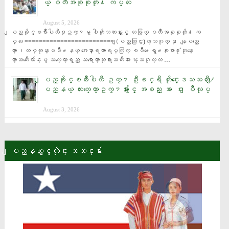
ယ္ ဝတၳဳအစုစုတို႔ ကပ္လႉ
August 5, 2026
ျပည္ခိုင္ၿဖိဳးပါတီဒုဥကၠ႒မွ ဝါဆိုသကၤန္းႏွင့္ လႉဖြယ္ ဝတၳဳအစုစုတို႔ က
ပ္လႉ ========================= (ျပည္တြင္း)ၾသဂုတ္ ၄ ေနျပည္ေ
တာ္ ၊တပ္ကုန္းၿမိဳ႕နယ္ အေနာ္ရထာရပ္ကြက္ ၿမိဳ႕ေရွ႕စႏၵာ႐ုံဘုန္းေ
တာ္ႀကီးေက်ာင္းမွ သက္ေတာ္ရွည္ ဆရာေတာ္ဘုရားႀကီးအား ၾသဂုတ္လ …
ျပည္ခိုင္ၿဖိဳးပါတီ ဥကၠ႒ ဦးခင္ရီ တိုင္းေဒသႀကီး/ျ
ပည္နယ္ လႊတ္ေတာ္ဥကၠ႒မ်ားႏွင့္ အစည္း အ ေဝး ျပဳလုပ္
August 3, 2026
ျပည္နယ္ႏွင့္တိုင္း သတင္းမ်ား