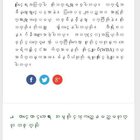
ယူႏုိင္ေရးအတြက္ပါ ထိုးသတ္ရမွာျဖစ္ပါတယ္။ လက္ရွိအ
ခ်ိန္မွာေရွာင္ေပၚတာနဲ႔ ပြဲအေပၚ အျပည့္အဝ အာရံုစို
က္ထားမွာျဖစ္ေပမယ့္ တစ္ခ်ိန္ခ်ိ္န္မွာ ပက္ကြီအုိနဲ႔ထိုး
သတ္ဖို႔ကိုလည္း ေမွ်ာ္လင့္ေနပါတယ္လုိ႔ အီရိုးစပ
န္႔ဂ်ဴနီယာကေျပာခဲ့ပါတယ္။ အသက္(၄၀)အရြယ္ဖိလ
စ္ပိုင္လက္ေဝွ႔ေက်ာ္ ပက္ကြီအိုကေတာ့ ဇူလိုင္လတုန္းက အေ
မရိကန္ႏုိင္ငံသား ကိတ္သာမန္ကို အႏုိင္ယူျပီး(WBA)ဝယ္
သာဝိတ္တန္းကမာၻ႔ခ်န္ပီယံဆုကို ရယူထားႏုိင္ခဲ့သူျဖစ္
ပါတယ္။
ေဟာင္ေကာင္အေရး ေဘးမွထုိင္ၾကည့္ေနမည္မဟုတ္
←
ဟု တ႐ုတ္ဆို