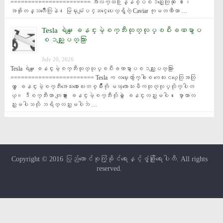
======================= အီလက္ထ႐ြန္နစ္ပစၥည္းေတြကို ေ႐ႊ၊ 
အဖိုးတန္သတၱဳေတြနဲ႔ မြမ္းမံျပင္ဆင္ေပးေလ့ရွိတဲ့ Caviar ကုမၸဏီဟာ …
Tesla ရဲ႕‌ေျခနင္းမဲ့စက္ဘီးထုတ္လုပ္ၿပီးခဏမွာပ
စၥည္းျပတ္သြား
July 20, 2026
Tesla ရဲ႕‌ေျခနင္းမဲ့စက္ဘီးထုတ္လုပ္ၿပီးခဏမွာပစၥည္းျပတ္သြား 
======================== Tesla က လမ္းေလွ်ာက္ခါစ ကေလးငယ္ေတြအတြ
က္ ေျခနင္းမဲ့စက္ဘီးအေသးစားေလးတစ္မ်ိဳးကို မၾကာေသးမီကထုတ္လုပ္လိုက္ပါတ
ယ္။ ဒီစက္ဘီးဟာ တျခား ေျခနင္းမဲ့စက္ဘီးလိုပဲ ေျခနင္းလည္းမပါ၊ ေမာ္တာလ
ည္းမပါသလို ဘရိတ္လည္းမပါဘဲ …
Copyright © 2016
ပြည်ထောင်စုကြံ့ခိုင်ရေးနှင့်ဖွံ့ဖြိုးရေးပါတီ
. All rights
reserved.