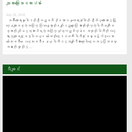
ပာျကားသြား​ေသာစကားသံမ်ား
July 26, 2018
  အမ်ဳိးသားေရးမူဝါဒကိုဦးတည္ၿပီး ဒို႔တာဝန္အေရးသံုးပါးကို ဦးထိပ္ထားေဆာင္ရြ
က္ေနတာျဖစ္တဲ့အတြက္ ကြၽန္ေတာ္တို႔လိုျပည္သူေတြ အားကိုးထိုက္တဲ့ပါတီႀကီးျဖ
စ္တာကို သိျမင္ၾကားသိရတဲ့အတြက္ ယံုၾကည္စိတ္နဲ႔ အခုလို ပါတီကိုဝင္ေ
ရာက္လာျခင္းျဖစ္ပါတယ္​။ မႏၲေလးတိုင္းေဒသႀကီး ပါတီ႐ံုးခန္းမ၌က်င္းပေသာ 
မႏၲေလးၿမိဳ႕ေပၚေလးၿမိဳ႕နယ္ ပါတီဝင္အဆုိျပဳလႊာစုေပါင္းေပးအပ္ပြဲအခမ္း
အနားကုိ ဇူလိုင္ …
သီချင်း