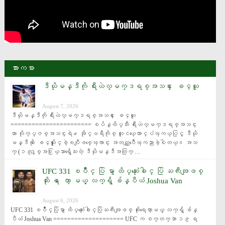
အားကစား
ဒီယိုမန္ဒီကို ရီးယဲလ္မက္ဒရစ္အသင္း ေခၚယူ
August 7, 2026
ဒီယိုမန္ဒီကို ရီးယဲလ္မက္ဒရစ္အသင္း ေခၚယူ 
======================= စပိန္ထိပ္သီး ရီးယဲလ္မက္ဒရစ္အသင္း
ဟာ လိုက္ပ္ဇစ္အသင္းရဲ႕ အိုင္ဗရီကိုစ္ လူငယ္ေတာင္ပံၾကယ္ပြင့္ ဒီယို
မန္ဒီကို ေခၚယူႏိုင္ခဲ့ၿပီျဖစ္ေၾကာင္း အတည္ျပဳေၾကညာခဲ့ပါတယ္။ အသ
က္ (၁၉)ႏွစ္အ႐ြယ္သာရွိေသးတဲ့ ဒီယိုမန္ဒီအတြက္ …
UFC 331 ၿပိဳင္ ပြဲ မွာ ထိပ္ဆုံးေခါင္ ပြဲ ႀကီးအျဖစ္
ထိုး ရ ေတာ့ မယ့္ လက္ရွိ ခ်န္ပီယံ ‌Joshua Van
August 6, 2026
UFC 331 ၿပိဳင္ပြဲမွာ ထိပ္ဆုံးေခါင္ပြဲႀကီးအျဖစ္ ထိုးရေတာ့မယ့္ လက္ရွိ ခ်န္
ပီယံ ‌Joshua Van ==================== UFC က စက္တက္ဘာ ၁၉ ရ