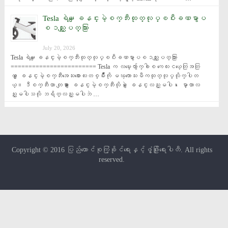
Tesla ရဲ႕‌ေျခနင္းမဲ့စက္ဘီးထုတ္လုပ္ၿပီးခဏမွာပ
စၥည္းျပတ္သြား
July 20, 2026
Tesla ရဲ႕‌ေျခနင္းမဲ့စက္ဘီးထုတ္လုပ္ၿပီးခဏမွာပစၥည္းျပတ္သြား 
======================== Tesla က လမ္းေလွ်ာက္ခါစ ကေလးငယ္ေတြအတြ
က္ ေျခနင္းမဲ့စက္ဘီးအေသးစားေလးတစ္မ်ိဳးကို မၾကာေသးမီကထုတ္လုပ္လိုက္ပါတ
ယ္။ ဒီစက္ဘီးဟာ တျခား ေျခနင္းမဲ့စက္ဘီးလိုပဲ ေျခနင္းလည္းမပါ၊ ေမာ္တာလ
ည္းမပါသလို ဘရိတ္လည္းမပါဘဲ …
Copyright © 2016
ပြည်ထောင်စုကြံ့ခိုင်ရေးနှင့်ဖွံ့ဖြိုးရေးပါတီ
. All rights
reserved.