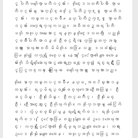
င့္ ပါတီဗဟိုေကာ္မတီဝင္မ်ား၊ တိုင္းေဒသႀကီးပါတီ ေကာ္မ
တီဝင္မ်ား၊ ေျမာက္ပိုင္းခ႐ိုင္ ပါတီဥကၠ႒ႏွင့္ ေကာ္မတီဝ
င္ မ်ား၊ ထန္းတပင္ၿမိဳ႕နယ္ ပါတီဥကၠ႒ႏွင့္ ေကာ္မတီ
ဝင္မ်ား တက္ေရာက္ၾကသည္။ အစီအစဥ္အရ ပါတီ
ဗဟို အလုပ္အမႈေဆာင္ ရန္ကုန္တိုင္းေဒသႀကီး ျပည္ခို
င္ၿဖိဳးပါတီ တာဝန္ခံ ဦးခင္ရီက ႏႈတ္ခြန္းဆက္ အမွာ
စကား ေျပာၾကားၿပီး မိမိတို႔အဖြဲ႕သည္ ေဒသခံမ်ားႏွင့္ေ
တြ႕ဆံု၍ လက္ရွိျဖစ္ေပၚ ေနေသာ ႏိုင္ငံေတာ္၏ အေျခအေန
မ်ားကို သိရွိလိုေသာေၾကာင့္ လာေရာက္ျခင္းျဖစ္၍ ရင္းရင္းႏွီးႏွီး ပြ
င့္ပြင့္လင္းလင္း ေဆြးေႏြးၾက ေစလိုေၾကာင္း ေျပာၾကားသည္။
ထို႔ေနာက္ ထန္းတပင္ၿမိဳ႕နယ္မ ွအၿငိမ္းစားဝန္
ထမ္းမ်ား၊ ရပ္မိရပ္ဖမ်ားျဖစ္ၾကေသာ ဦးေအးထြန္း၊ ဦး
ခင္သိန္း၊ ဦးစိုးသိန္း၊ ဦးတင္ႀကိဳင္၊ ဦးစိုးမင္း
ဦး၊ ဦးေသာင္းေအးႏွင့္ ဦးကိုၾကဴတို႔က စိုက္ဘဏ္မွ ေခ်းေငြကိ
စၥ၊ လွ်ပ္စစ္မီးပံုမွန္ ရရွိေရးကိစၥ၊ ရခိုင္အေ
ရးကိစၥ၊ ႏိုင္ငံေတာ္ဖြဲ႕စည္းပံုအေျခခံ ဥပေဒအေၾကာ
င္း၊ လက္ရွိႏိုင္ငံေတာ္၏ စိုးရိမ္ရသည့္ အေျခအေန၊ တရား
ဥပေဒ စိုးမိုးမႈအေျခအေန၊ အလုပ္အကိုင္အခြင့္ အလ