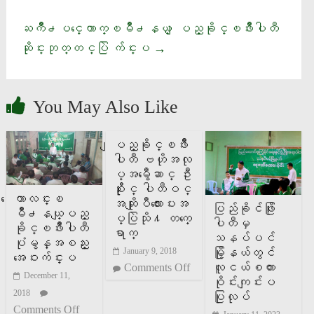
ႀကိဳ႕ပင္ေကာက္ၿမိဳ႕နယ္ ျပည္ခိုင္ၿဖိဳးပါတီ
ဆိုင္းဘုတ္တင္ပြဲ က်င္းပ
→
You May Also Like
ျပည္ခုိင္ၿဖိဳး
ပါတီ ဗဟုိအလု
ပ္အမွဳေဆာင္ ဦး
စုိးႏုိင္ ပါတီဝင္
ေကာလင္းၿ
အဆုိျပဳလႊာေပးအ
ပြည်ခိုင်ဖြိုး
မိဳ႕နယ္ျပည္
ပ္ပြဲသုိ႔ တက္ေ
ပါတီမှ
ခုိင္ၿဖိဳးပါတီ
ရာက္
သနပ်ပင်
ပုံမွန္အစည္း
January 9, 2018
မြို့နယ်တွင်
အေဝးက်င္းပ
လူငယ်စကား
Comments Off
December 11,
ဝိုင်းကျင်းပ
2018
ပြုလုပ်
Comments Off