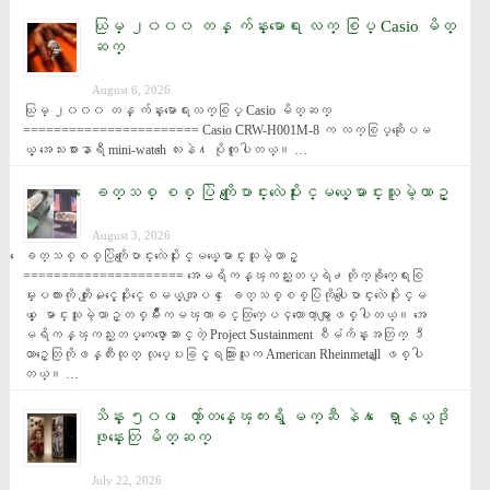
ယြမ္ ၂၀၀၀ တန္ က်န္းမာေရး လက္ စြပ္ Casio မိတ္
ဆက္
August 6, 2026
ယြမ္ ၂၀၀၀ တန္ က်န္းမာေရးလက္စြပ္ Casio မိတ္ဆက္ 
======================= Casio CRW-H001M-8 က လက္စြပ္ဆိုေပမ
ယ့္ အေသးစားနာရီ mini-watch ေလးနဲ႔ ပိုတူပါတယ္။ …
ေခတ္သစ္ စစ္ ပြဲ ကိုေျပာင္းလဲေပးႏိုင္မယ့္ေမာင္းသူမဲ့ယာဥ္
August 3, 2026
ေခတ္သစ္စစ္ပြဲကိုေျပာင္းလဲေပးႏိုင္မယ့္ေမာင္းသူမဲ့ယာဥ္ 
===================== အေမရိကန္ၾကည္းတပ္ရဲ႕တိုက္ခိုက္ေရးစြ
မ္းပကားကို တိုးျမႇင့္ေပးႏိုင္ေစမယ့္အျပင္ ေခတ္သစ္စစ္ပြဲကိုပါေျပာင္းလဲေပးႏိုင္မ
ယ့္ ေမာင္းသူမဲ့ယာဥ္တစ္မ်ိဳးကမၾကာခင္ထြက္ေပၚလာေတာ့မွာျဖစ္ပါတယ္။ အေ
မရိကန္ၾကည္းတပ္ကေဖာ္ေဆာင္တဲ့ Project Sustainment စီမံကိန္းအတြက္ ဒီ
ယာဥ္ေတြကိုဖန္တီးထုတ္ လုပ္ေပးခြင့္ရသြားသူက American Rheinmetall ျဖစ္ပါ
တယ္။ …
သိန္း ၅၀၀ ေက်ာ္တန္ေၾကးရွိ မက္ဆီ နဲ႔ ေရာ္နယ္ဒို
ဖုန္းေတြ မိတ္ဆက္
July 22, 2026