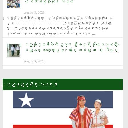
ယ္ ဝတၳဳအစုစုတို႔ ကပ္လႉ
August 5, 2026
ျပည္ခိုင္ၿဖိဳးပါတီဒုဥကၠ႒မွ ဝါဆိုသကၤန္းႏွင့္ လႉဖြယ္ ဝတၳဳအစုစုတို႔ က
ပ္လႉ ========================= (ျပည္တြင္း)ၾသဂုတ္ ၄ ေနျပည္ေ
တာ္ ၊တပ္ကုန္းၿမိဳ႕နယ္ အေနာ္ရထာရပ္ကြက္ ၿမိဳ႕ေရွ႕စႏၵာ႐ုံဘုန္းေ
တာ္ႀကီးေက်ာင္းမွ သက္ေတာ္ရွည္ ဆရာေတာ္ဘုရားႀကီးအား ၾသဂုတ္လ …
ျပည္ခိုင္ၿဖိဳးပါတီ ဥကၠ႒ ဦးခင္ရီ တိုင္းေဒသႀကီး/ျ
ပည္နယ္ လႊတ္ေတာ္ဥကၠ႒မ်ားႏွင့္ အစည္း အ ေဝး ျပဳလုပ္
August 3, 2026
ျပည္နယ္ႏွင့္တိုင္း သတင္းမ်ား