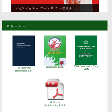
ကရင္ျပည္နယ္ သတင္းမ်ား ၾကည့္ရန္
စာအုပ္စင္
2008 Constitution (Eng-
Democracy Book
The Electronic
MM)
Transactions Law
ရွေးကောက်ပွဲ
ကြေညာစာတမ်း_မာတိကာ