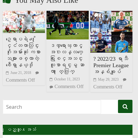
You May Also Like
ဥေရာပရဲ႕ ႏို
င္ငံတကာသြင္း
ဒဏ္ရာေၾကာင့္
ဂိုးအမ်ားဆံုး ကစား
အဂၤလန္လက္ေ
သမားျဖစ္လာတဲ့
ရြးစင္အသင္း
? 2022/23 ရာသီ
စီေရာ္နယ္ဒို
လူစာရင္းမွ ဆာ
Premier League
ကာ ႏုတ္ထြက္
အနှစ်ချုပ်
June 21, 2018
October 11, 2023
Comments Off
May 29, 2023
Comments Off
Comments Off
ျပည္သူ႔အသံ