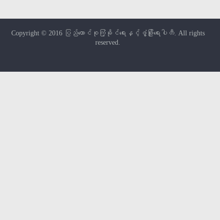
Copyright © 2016
ပြည်ထောင်စုကြံ့ခိုင်ရေးနှင့်ဖွံ့ဖြိုးရေးပါတီ
. All rights
reserved.