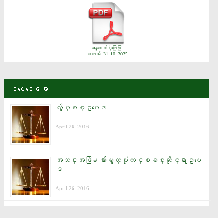
ရွေးကောက်ပွဲကြေငြာ
စာတမ်း_31_10_2025
ဥပေဒေရးရာ
လွ်ပ္စစ္ဥပေဒ
April 26, 2016
အသင္းအဖြဲ႕မ်ားမွတ္ပုံတင္ၿခင္းဆိုင္ရာဥပေ
ဒ
April 26, 2016