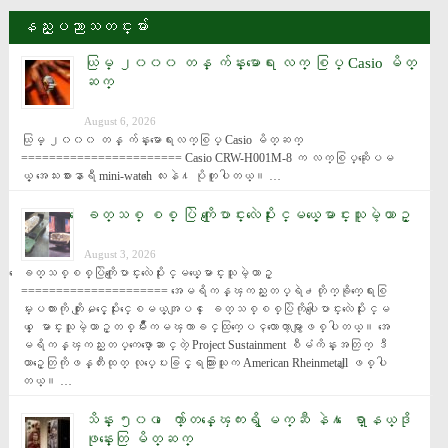
နည္းပညာသတင္းမ်ား
ယြမ္ ၂၀၀၀ တန္ က်န္းမာေရး လက္ စြပ္ Casio မိတ္
ဆက္
August 6, 2026
ယြမ္ ၂၀၀၀ တန္ က်န္းမာေရးလက္စြပ္ Casio မိတ္ဆက္ 
======================= Casio CRW-H001M-8 က လက္စြပ္ဆိုေပမ
ယ့္ အေသးစားနာရီ mini-watch ေလးနဲ႔ ပိုတူပါတယ္။ …
ေခတ္သစ္ စစ္ ပြဲ ကိုေျပာင္းလဲေပးႏိုင္မယ့္ေမာင္းသူမဲ့ယာဥ္
August 3, 2026
ေခတ္သစ္စစ္ပြဲကိုေျပာင္းလဲေပးႏိုင္မယ့္ေမာင္းသူမဲ့ယာဥ္ 
===================== အေမရိကန္ၾကည္းတပ္ရဲ႕တိုက္ခိုက္ေရးစြ
မ္းပကားကို တိုးျမႇင့္ေပးႏိုင္ေစမယ့္အျပင္ ေခတ္သစ္စစ္ပြဲကိုပါေျပာင္းလဲေပးႏိုင္မ
ယ့္ ေမာင္းသူမဲ့ယာဥ္တစ္မ်ိဳးကမၾကာခင္ထြက္ေပၚလာေတာ့မွာျဖစ္ပါတယ္။ အေ
မရိကန္ၾကည္းတပ္ကေဖာ္ေဆာင္တဲ့ Project Sustainment စီမံကိန္းအတြက္ ဒီ
ယာဥ္ေတြကိုဖန္တီးထုတ္ လုပ္ေပးခြင့္ရသြားသူက American Rheinmetall ျဖစ္ပါ
တယ္။ …
သိန္း ၅၀၀ ေက်ာ္တန္ေၾကးရွိ မက္ဆီ နဲ႔ ေရာ္နယ္ဒို
ဖုန္းေတြ မိတ္ဆက္