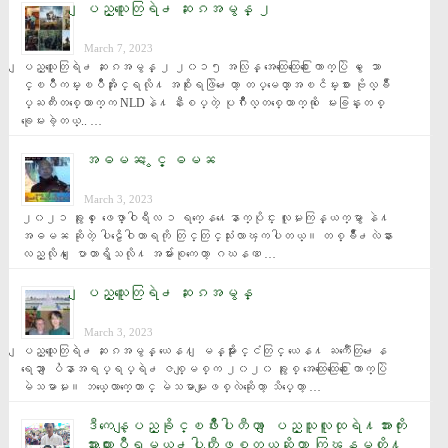
ျပည္သူေတြရဲ႕ ဆႏၵအမွန္ ၂
March 7, 2023
ျပည္သူေတြရဲ႕ ဆႏၵအမွန္ ၂ ၂၀၁၅ အလြန္ အေထြေထြေ႐ြးေကာက္ပြဲ မွ ေသာ
င္ၿပိဳကမ္းၿပိဳအႏိုင္ရလို႔ အစိုးရဖြဲ႕ေတာ့ တပ္မေတာ္အၿငိမ္းစား ဗိုလ္ခ်ဳ
ပ္ႀကီးတစ္ေယာက္က NLDနဲ႔ နီးစပ္တဲ့ ပုဂၢိဳလ္တစ္ေယာက္ကို ေမးခြန္းတစ္
ခုေမးခဲ့တယ္.. …
အဓမၼ ႏွင့္ ဓမၼ
March 3, 2023
၂၀၂၁ ခုႏွစ္ ေဖေဖာ္ဝါရီလ ၁ ရက္ေန႔ေနာက္ပိုင္း လူမႈကြန္ယက္မွာ နဲ႔ 
အဓမၼ ဆိုတဲ့ ပါဠိေဝါဟာရကို တြင္တြင္သုံးလာၾကပါတယ္။ တစ္ခ်ိဳ႕လဲနား
လည္လို႔ ေျပာတာရွိသလို႔ အမ်ားစုကေတာ့ ဂဃနဏ …
ျပည္သူေတြရဲ႕ ဆႏၵအမွန္
March 3, 2023
ျပည္သူေတြရဲ႕ ဆႏၵအမွန္ ယေန႔ ျမန္မာႏိုင္ငံတြင္ ယေန႔ ႀကဳံေတြ႕ေန
ရေသာ ျပႆနာအရပ္ရပ္ရဲ႕ ဇစ္ျမစ္က ၂၀၂၀ ခုႏွစ္ အေထြေထြေ႐ြးေကာက္ပြဲ 
မဲသမာမႈ။ ဘယ္ေလာက္ေတာင္ မဲသမာမႈျဖစ္လဲဆိုေတာ့ သိပ္ေတာ့ …
ဒီကေန့ျပည္ခုိင္ၿဖိဳးပါတီဟာ ျပည္သူလူထုရဲ႔အားကိုး
အားထားျပဳရမယ္႕ပါတီျဖစ္တယ္ဆိုတာ ကြၽန္မတို႔