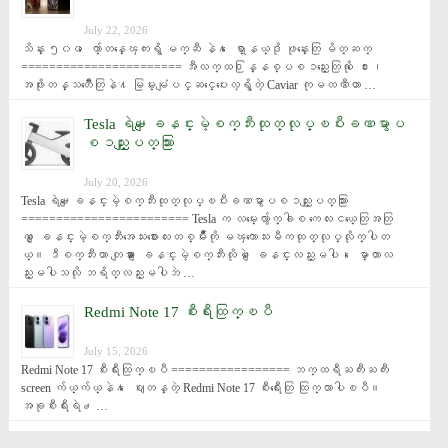
July 22, 2026
သိန္း ၅၀၀ ေက်ာ္တန္ေၾကးရွိ မက္ဆီ နဲ႔ ေရာ္နယ္ဒို ဖုန္းေတြ မိတ္ဆက္ 
======================= အီလက္ထ႐ြန္နစ္ပစၥည္းေတြကို ေ႐ႊ၊ 
အဖိုးတန္သတၱဳေတြနဲ႔ မြမ္းမံျပင္ဆင္ေပးေလ့ရွိတဲ့ Caviar ကုမၸဏီဟာ …
Tesla ရဲ႕‌ေျခနင္းမဲ့စက္ဘီးထုတ္လုပ္ၿပီးခဏမွာပ
စၥည္းျပတ္သြား
July 20, 2026
Tesla ရဲ႕‌ေျခနင္းမဲ့စက္ဘီးထုတ္လုပ္ၿပီးခဏမွာပစၥည္းျပတ္သြား 
======================== Tesla က လမ္းေလွ်ာက္ခါစ ကေလးငယ္ေတြအတြ
က္ ေျခနင္းမဲ့စက္ဘီးအေသးစားေလးတစ္မ်ိဳးကို မၾကာေသးမီကထုတ္လုပ္လိုက္ပါတ
ယ္။ ဒီစက္ဘီးဟာ တျခား ေျခနင္းမဲ့စက္ဘီးလိုပဲ ေျခနင္းလည္းမပါ၊ ေမာ္တာလ
ည္းမပါသလို ဘရိတ္လည္းမပါဘဲ …
Redmi Note 17 စီးရီးထြက္ၿပီ
July 15, 2026
Redmi Note 17 စီးရီးထြက္ၿပီ ================= ဘက္ထရီႀကီးႀကီး 
screen က်ယ္က်ယ္နဲ႔ ေဈးတန္တဲ့ Redmi Note 17 စီးရီးေတြ ထြက္လာပါၿပီ။ 
အခုစီးရီးရဲ႕ …