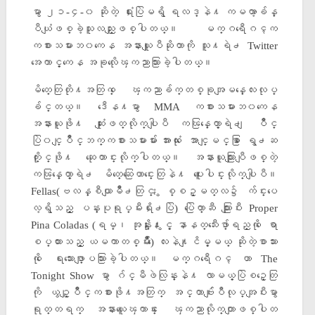
မွာ ၂၁-၄-၀ ဆိုတဲ့ ရံႈးပြဲမရွိ ရလဒ္နဲ႔ ကမၻာ့ခ်န္
ပီယံျဖစ္ခဲ့သူလည္းျဖစ္ပါတယ္။ မက္ဂရီေဂၚက
ကစားသမားဘ၀ကေန အနားယူျပီဆိုတာကို သူ႔ရဲ႕ Twitter
အေကာင့္ကေန အခုလိုေၾကညာသြားခဲ့ပါတယ္။
မိတ္ေတြတို႔အတြက္ ေၾကညာခ်က္တစ္ခုအျမန္ေလးလုပ္
ခ်င္တယ္။ ဒီေန႔မွာ MMA ကစားသမားဘ၀ကေန
အနားယူဖို႔ ဆံုးျဖတ္လိုက္ပါျပီ ကၽြန္ေတာ့္ရဲ႕ ျပိဳင္
ပြဲ၀င္ျပိဳင္ဘက္ကစားသမားမ်ား အားလံုး ေအာင္ျမင္စြာ ေရွ႕ဆ
က္ႏုိင္ဖို႔ ဆုေတာင္းလုိက္ပါတယ္။ အနားယူသြားျပီျဖစ္တဲ့
ကၽြန္ေတာ့္ရဲ႕ မိတ္ေဆြေဟာင္းေတြနဲ႔ ပူးေပါင္းလိုက္ပါျပီ။
Fellas(ဗလန္စီယာျမိဳ႕တြင္ ႏွစ္စဥ္မတ္လ၌ က်င္းပေ
လ့ရွိသည့္ ပန္းပုရုပ္မီးရိႈ႕ပြဲ) ပြဲေတာ္ဆီ သြားျပီး Proper
Pina Coladas (ရမ္၊ အုန္းႏို႔ႏွင့္ နာနတ္သီးေဖ်ာ္ရည္ကို ေရာ
စပ္ထားသည့္ ယမကာတစ္မ်ိဳး) ေလးနဲ႔ျငိမ့္မယ္ ဆိုတဲ့စာသား
ကို ေရးသားေဖာ္ျပသြားခဲ့ပါတယ္။ မက္ဂရီေဂၚ ဟာ The
Tonight Show မွာ ဂ်င္မီဖဲလြန္းနဲ႔ လာမယ့္ပြဲစဥ္ေတြ
ကို ယွဥ္ျပိဳင္ကစားဖို႔အတြက္ အင္တာဗ်ဴးျပဳလုပ္အျပီးမွာ
ရုတ္တရက္ အနားယူေၾကာင္း ေၾကညာလုိက္တာျဖစ္ပါတ