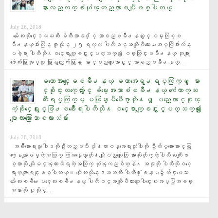
နားလည္လက္ခံယုံၾကည္လာၿပီျဖစ္ပါတယ္
July 26, 2018
  မႏၲေလးတိုင္းေဒသႀကီး မိတီၴလာခ႐ိုင္ သာစည္ၿမိဳ႕နယ္ႏွင့္ ဝမ္းတြင္းၿ
မိဳ႕နယ္မ်ားတြင္ ဇူလိုင္ ၂၅ ရက္က ပါတီဝင္အဆိုျပဳလႊာေပးအပ္ပြဲမ်ားက်င္း
ပခဲ့ရာ ပါတီသို႔ဝင္ေရာက္ျခင္းႏွင့္ပတ္သက္၍ ဝမ္းတြင္းၿမိဳ႕နယ္ ဘုရားျ
ဖဴေက်းရြာအုပ္စု ရြာရွည္ေက်းရြာမွ ေမာင္စည္သူေအာင္ႏွင့္ သာစည္ၿမိဳ႕နယ္ …
မဟာေအာင္ေျမၿမိဳ႕နယ္ မဟာအေရွ႕ရပ္ကြက္မွ ေမာ
င္စုိင္းထက္ေက်ာ္ႏွင့္ ခ်မ္းေအးသာစံၿမိဳ႕နယ္ ကံေကာက္ႀ
ကီးရပ္ကြက္မွ မယြန္းမီမီေဇာ္တုိ႔မွ ျပည္ေထာင္စုၾ
ကံ့ခုိင္ေရးႏွင့္ဖြံ႕ၿဖိဳးေရးပါတီသုိ႔ ဝင္ေရာက္ျခင္းႏွင့္ပတ္သက္၍ ​ေျ
ပာျကားသြား​ေသာစကားသံမ်ား
July 26, 2018
  အမ်ဳိးသားေရးမူဝါဒကိုဦးတည္ၿပီး ဒို႔တာဝန္အေရးသံုးပါးကို ဦးထိပ္ထားေဆာင္ရြ
က္ေနတာျဖစ္တဲ့အတြက္ ကြၽန္ေတာ္တို႔လိုျပည္သူေတြ အားကိုးထိုက္တဲ့ပါတီႀကီးျဖ
စ္တာကို သိျမင္ၾကားသိရတဲ့အတြက္ ယံုၾကည္စိတ္နဲ႔ အခုလို ပါတီကိုဝင္ေ
ရာက္လာျခင္းျဖစ္ပါတယ္​။ မႏၲေလးတိုင္းေဒသႀကီး ပါတီ႐ံုးခန္းမ၌က်င္းပေသာ 
မႏၲေလးၿမိဳ႕ေပၚေလးၿမိဳ႕နယ္ ပါတီဝင္အဆုိျပဳလႊာစုေပါင္းေပးအပ္ပြဲအခမ္း
အနားကုိ ဇူလိုင္ …