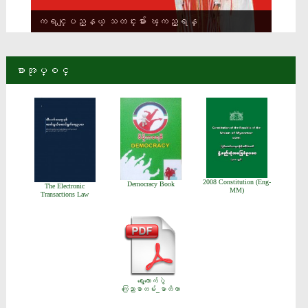
ကရင္ျပည္နယ္ သတင္းမ်ား ၾကည့္ရန္
စာအုပ္စင္
2008 Constitution (Eng-
Democracy Book
The Electronic
MM)
Transactions Law
ရွေးကောက်ပွဲ
ကြေညာစာတမ်း_မာတိကာ