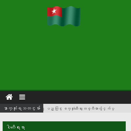
ေနာက္ဆံုးရသတင္းမ်ား
ျပည္ တြင္း စက္သုံးဆီေဈး တစ္လီတာလွ်င္ က်ပ္
၁၇၀ မွ ၂၆၅ အထိ ျမင့္တက္
တစ္လကို လူတူစက္႐ုပ္ ၁၀၀၀ ထုတ္လုပ္မယ့္ မစ္ဆူဘီရွီ
ပါတီေရးရာ