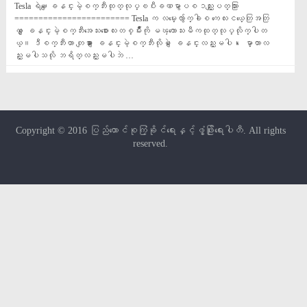
Tesla ရဲ႕‌ေျခနင္းမဲ့စက္ဘီးထုတ္လုပ္ၿပီးခဏမွာပစၥည္းျပတ္သြား 
======================== Tesla က လမ္းေလွ်ာက္ခါစ ကေလးငယ္ေတြအတြ
က္ ေျခနင္းမဲ့စက္ဘီးအေသးစားေလးတစ္မ်ိဳးကို မၾကာေသးမီကထုတ္လုပ္လိုက္ပါတ
ယ္။ ဒီစက္ဘီးဟာ တျခား ေျခနင္းမဲ့စက္ဘီးလိုပဲ ေျခနင္းလည္းမပါ၊ ေမာ္တာလ
ည္းမပါသလို ဘရိတ္လည္းမပါဘဲ …
Copyright © 2016
ပြည်ထောင်စုကြံ့ခိုင်ရေးနှင့်ဖွံ့ဖြိုးရေးပါတီ
. All rights
reserved.