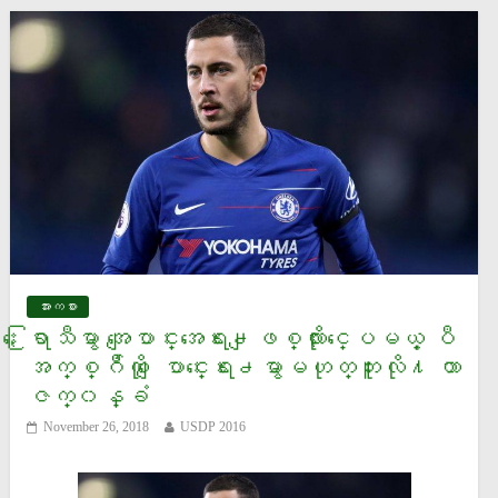
အားကစား
ေႏြရာသီမွာ အေျပာင္းအေရႊ႕ျဖစ္လာႏိုင္ေပမယ့္ ပီ
အက္စ္ဂ်ီကို ေျပာင္းေရႊ႕မွာမဟုတ္ဘူးလို႔ ဟာ
ဇက္၀န္ခံ
November 26, 2018
USDP 2016