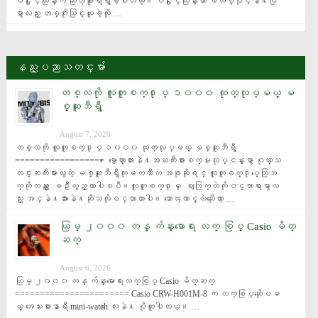
ဝင္းႏိုင္ထြန္းက ဆြတ္ခူးရရွိခဲ့ပါတယ္။ ဝင္းႏိုင္ထြန္းဟာ ဖိလစ္ပိုင္နဲ႔ပြဲ
မွာလည္း တစ္ဂိုးသြင္းယူခဲ့လို …
နည္းပညာသတင္းမ်ား
တစ္လကို လူတူစက္႐ုပ္ ၁၀၀၀ ထုတ္လုပ္မယ့္ မ
စ္ဆူဘီရွီ
August 7, 2026
တစ္လကို လူတူစက္႐ုပ္ ၁၀၀၀ ထုတ္လုပ္မယ့္ မစ္ဆူဘီရွီ 
================== ေမာ္ေတာ္ကားနဲ႔အႀကီးစားစက္မႈလုပ္ငန္းမွာ ဂုဏ္သ
တင္းႀကီးမားလွတဲ့ မစ္ဆူဘီရွီကုမၸဏီက အခုဆိုရင္ လူတူစက္႐ုပ္ေတြဘ
က္ကိုလည္း ေျခဦးလွည့္လာပါၿပီ။လူတူစက္႐ုပ္ ေဈးကြက္ထဲကိုဝင္လာရာမွာလ
ည္း အင္နဲ႔အားနဲ႔ဆိုသလိုဝင္လာတာပါ။ ဘာေၾကာင့္လဲဆိုေတာ့ …
ယြမ္ ၂၀၀၀ တန္ က်န္းမာေရး လက္ စြပ္ Casio မိတ္
ဆက္
August 6, 2026
ယြမ္ ၂၀၀၀ တန္ က်န္းမာေရးလက္စြပ္ Casio မိတ္ဆက္ 
======================= Casio CRW-H001M-8 က လက္စြပ္ဆိုေပမ
ယ့္ အေသးစားနာရီ mini-watch ေလးနဲ႔ ပိုတူပါတယ္။ …