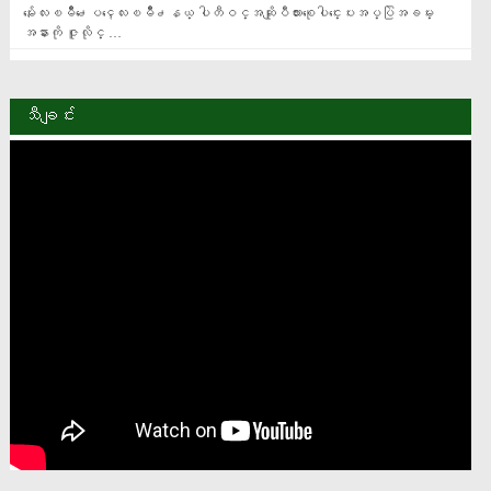
မႏၲေလးၿမိဳ႕ေပၚေလးၿမိဳ႕နယ္ ပါတီဝင္အဆုိျပဳလႊာစုေပါင္းေပးအပ္ပြဲအခမ္း
အနားကုိ ဇူလိုင္ …
သီချင်း