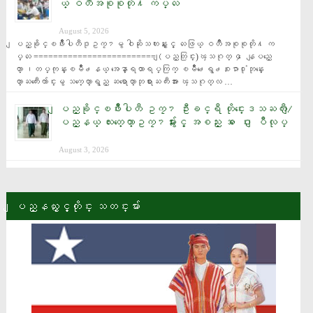
ယ္ ဝတၳဳအစုစုတို႔ ကပ္လႉ
August 5, 2026
ျပည္ခိုင္ၿဖိဳးပါတီဒုဥကၠ႒မွ ဝါဆိုသကၤန္းႏွင့္ လႉဖြယ္ ဝတၳဳအစုစုတို႔ က
ပ္လႉ ========================= (ျပည္တြင္း)ၾသဂုတ္ ၄ ေနျပည္ေ
တာ္ ၊တပ္ကုန္းၿမိဳ႕နယ္ အေနာ္ရထာရပ္ကြက္ ၿမိဳ႕ေရွ႕စႏၵာ႐ုံဘုန္းေ
တာ္ႀကီးေက်ာင္းမွ သက္ေတာ္ရွည္ ဆရာေတာ္ဘုရားႀကီးအား ၾသဂုတ္လ …
ျပည္ခိုင္ၿဖိဳးပါတီ ဥကၠ႒ ဦးခင္ရီ တိုင္းေဒသႀကီး/ျ
ပည္နယ္ လႊတ္ေတာ္ဥကၠ႒မ်ားႏွင့္ အစည္း အ ေဝး ျပဳလုပ္
August 3, 2026
ျပည္နယ္ႏွင့္တိုင္း သတင္းမ်ား