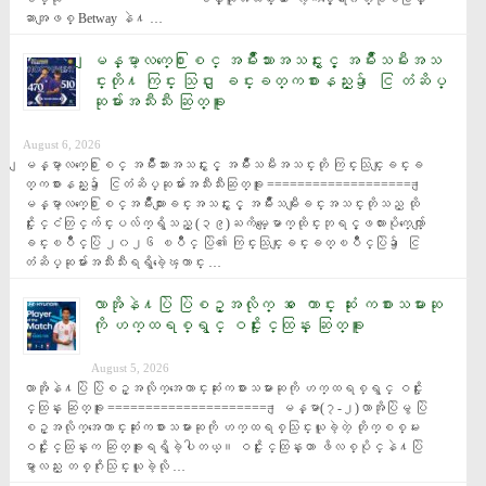
ဆာအျဖစ္ Betway နဲ႔ …
ျမန္မာ့လက္ေ႐ြးစင္ အမ်ိဳးသားအသင္းႏွင့္ အမ်ိဳးသမီးအသ
င္းတို႔ ကြင္း သြင္း ျခင္းခတ္ကစားနည္း၌ ေငြ တံဆိပ္
ဆုမ်ားအသီးသီး ဆြတ္ခူး
August 6, 2026
ျမန္မာ့လက္ေ႐ြးစင္ အမ်ိဳးသားအသင္းႏွင့္ အမ်ိဳးသမီးအသင္းတို ကြင္းသြင္းျခင္းခ
တ္ကစားနည္း၌ ေငြတံဆိပ္ဆုမ်ားအသီးသီးဆြတ္ခူး ==================== ျ
မန္မာ့လက္ေ႐ြးစင္အမ်ိဳးသားျခင္းအသင္းႏွင့္ အမ်ိဳးသမီးျခင္းအသင္းတိုသည္ ထို
င္းႏိုင္ငံတြင္က်င္းပလ်က္ရွိသည့္ (၃၉)ႀကိမ္ေျမာက္ထိုင္းဘုရင့္ဖလားပိုက္ေက်ာ္ျ
ခင္းၿပိဳင္ပြဲ ၂၀၂၆ ၿပိဳင္ ပြဲ၏ ကြင္းသြင္းျခင္းခတ္ၿပိဳင္ပြဲ၌ ေငြ
တံဆိပ္ဆုမ်ားအသီးသီးရရွိခဲ့ေၾကာင္း …
လာအိုနဲ႔ပြဲ ပြဲစဥ္အလိုက္ အ ေကာင္း ဆုံး ကစားသမားဆု
ကို ဟက္ထရစ္ရွင္ ဝင္းႏိုင္ထြန္း ဆြတ္ခူး
August 5, 2026
လာအိုနဲ႔ပြဲ ပြဲစဥ္အလိုက္အေကာင္းဆုံးကစားသမားဆုကို ဟက္ထရစ္ရွင္ ဝင္းႏို
င္ထြန္း ဆြတ္ခူး ====================== ျမန္မာ(၇-၂)လာအိုပြဲမွ ပြဲ
စဥ္အလိုက္အေကာင္းဆုံးကစားသမားဆုကို ဟက္ထရစ္သြင္းယူခဲ့တဲ့ တိုက္စစ္မႉး 
ဝင္းႏိုင္ထြန္းက ဆြတ္ခူးရရွိခဲ့ပါတယ္။ ဝင္းႏိုင္ထြန္းဟာ ဖိလစ္ပိုင္နဲ႔ပြဲ
မွာလည္း တစ္ဂိုးသြင္းယူခဲ့လို …