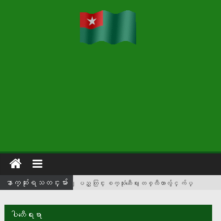
ေနာက္ဆံုးရသတင္းမ်ား
ျပည္ တြင္း စက္သုံးဆီေဈး တစ္လီတာလွ်င္ က်ပ္
၁၇၀ မွ ၂၆၅ အထိ ျမင့္တက္
တစ္လကို လူတူစက္႐ုပ္ ၁၀၀၀ ထုတ္လုပ္မယ့္ မစ္ဆူဘီရွီ
ပါတီေရးရာ