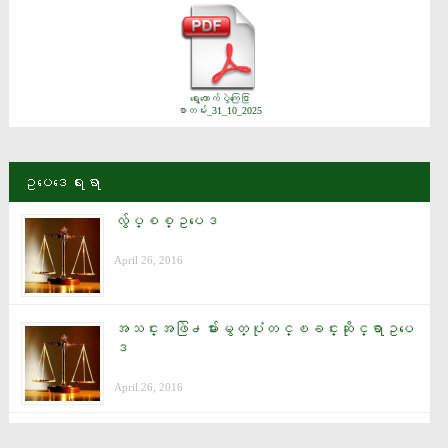
ရွေးကောက်ပွဲကြေငြာ
စာတမ်း_31_10_2025
ဥပေဒေရးရာ
လွ်ပ္စစ္ဥပေဒ
April 26, 2016
အသင္းအဖြဲ႕မ်ားမွတ္ပုံတင္ၿခင္းဆိုင္ရာဥပေ
ဒ
April 26, 2016