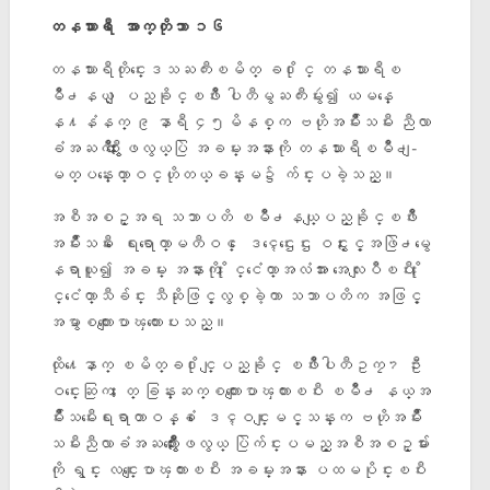
တနသၤာရီ ေအာက္တိုဘာ ၁၆
တနသၤာရီတိုင္းေဒသႀကီးၿမိတ္ ခ႐ိုင္ တနသၤာရီၿ
မိဳ႕နယ္ ျပည္ခိုင္ၿဖိဳး ပါတီမွႀကီးမွဴး၍ ယမန္ေ
န႔နံနက္ ၉ နာရီ ၄၅မိနစ္က ဗဟိုအမ်ဳိးသမီး ညီလာ
ခံအႀကိဳ ႏွီးေႏွာဖလွယ္ပြဲ အခမ္းအနားကို တနသၤာရီၿမိဳ႕-ျ
မတ္ပန္းေတာ္ဝင္ဟိုတယ္ခန္းမ၌ က်င္းပခဲ့သည္။
အစီအစဥ္အရ သဘာပတိ ၿမိဳ႕နယ္ျပည္ခိုင္ၿဖိဳး
အမ်ဳိးသမီး ေရးရာေကာ္မတီဝင္ ေဒၚေဌးေဌး ဝင္းႏွင့္အဖြဲ႕မွေ
နရာယူ၍ အခမ္း အနားကို ႏိုင္ငံေတာ္အလံအား အေလးျပဳၿပီး ႏို
င္ငံေတာ္သီခ်င္း သီဆိုဖြင့္လွစ္ခဲ့ကာ သဘာပတိက အဖြင့္
အမွာစကားေျပာၾကားေပးသည္။
ထို႔ေနာက္ ၿမိတ္ခ႐ိုင္ျပည္ခိုင္ ၿဖိဳးပါတီဥကၠ႒ ဦး
ဝင္းေဆြက ႏႈတ္ ခြန္းဆက္စကားေျပာၾကားၿပီး ၿမိဳ႕ နယ္အ
မ်ဳိးသမီးေရးရာတာဝန္ခံ ေဒၚဝင္းျမင့္သန္းက ဗဟိုအမ်ဳိး
သမီးညီလာခံအႀကိဳႏွီးေႏွာဖလွယ္ ပြဲက်င္းပမည့္အစီအစဥ္မ်ား
ကုိ ရွင္း လင္းေျပာၾကားၿပီး အခမ္းအနား ပထမပိုင္းၿပီး