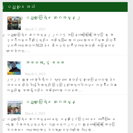
ျပည္သူ႔အသံ
ျပည္သူေတြရဲ႕ ဆႏၵအမွန္ ၂
March 7, 2023
ျပည္သူေတြရဲ႕ ဆႏၵအမွန္ ၂ ၂၀၁၅ အလြန္ အေထြေထြေ႐ြးေကာက္ပြဲ မွ ေသာ
င္ၿပိဳကမ္းၿပိဳအႏိုင္ရလို႔ အစိုးရဖြဲ႕ေတာ့ တပ္မေတာ္အၿငိမ္းစား ဗိုလ္ခ်ဳ
ပ္ႀကီးတစ္ေယာက္က NLDနဲ႔ နီးစပ္တဲ့ ပုဂၢိဳလ္တစ္ေယာက္ကို ေမးခြန္းတစ္
ခုေမးခဲ့တယ္.. …
အဓမၼ ႏွင့္ ဓမၼ
March 3, 2023
၂၀၂၁ ခုႏွစ္ ေဖေဖာ္ဝါရီလ ၁ ရက္ေန႔ေနာက္ပိုင္း လူမႈကြန္ယက္မွာ နဲ႔ 
အဓမၼ ဆိုတဲ့ ပါဠိေဝါဟာရကို တြင္တြင္သုံးလာၾကပါတယ္။ တစ္ခ်ိဳ႕လဲနား
လည္လို႔ ေျပာတာရွိသလို႔ အမ်ားစုကေတာ့ ဂဃနဏ …
ျပည္သူေတြရဲ႕ ဆႏၵအမွန္
March 3, 2023
ျပည္သူေတြရဲ႕ ဆႏၵအမွန္ ယေန႔ ျမန္မာႏိုင္ငံတြင္ ယေန႔ ႀကဳံေတြ႕ေန
ရေသာ ျပႆနာအရပ္ရပ္ရဲ႕ ဇစ္ျမစ္က ၂၀၂၀ ခုႏွစ္ အေထြေထြေ႐ြးေကာက္ပြဲ 
မဲသမာမႈ။ ဘယ္ေလာက္ေတာင္ မဲသမာမႈျဖစ္လဲဆိုေတာ့ သိပ္ေတာ့ …