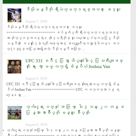
ဒီယိုမန္ဒီကို ရီးယဲလ္မက္ဒရစ္အသင္း ေခၚယူ
August 7, 2026
ဒီယိုမန္ဒီကို ရီးယဲလ္မက္ဒရစ္အသင္း ေခၚယူ 
======================= စပိန္ထိပ္သီး ရီးယဲလ္မက္ဒရစ္အသင္း
ဟာ လိုက္ပ္ဇစ္အသင္းရဲ႕ အိုင္ဗရီကိုစ္ လူငယ္ေတာင္ပံၾကယ္ပြင့္ ဒီယို
မန္ဒီကို ေခၚယူႏိုင္ခဲ့ၿပီျဖစ္ေၾကာင္း အတည္ျပဳေၾကညာခဲ့ပါတယ္။ အသ
က္ (၁၉)ႏွစ္အ႐ြယ္သာရွိေသးတဲ့ ဒီယိုမန္ဒီအတြက္ …
UFC 331 ၿပိဳင္ ပြဲ မွာ ထိပ္ဆုံးေခါင္ ပြဲ ႀကီးအျဖစ္
ထိုး ရ ေတာ့ မယ့္ လက္ရွိ ခ်န္ပီယံ ‌Joshua Van
August 6, 2026
UFC 331 ၿပိဳင္ပြဲမွာ ထိပ္ဆုံးေခါင္ပြဲႀကီးအျဖစ္ ထိုးရေတာ့မယ့္ လက္ရွိ ခ်န္
ပီယံ ‌Joshua Van ==================== UFC က စက္တက္ဘာ ၁၉ ရ
က္ေန႔မွာ …
ေလ့က်င့္ေရး ဝတ္စုံ အ တြ က္ ေပါင္ သန္း ၂၀ တန္ စ
ပြ န္ဆာ စာခ်ဳပ္ကို မန္ယူ ခ်ဳပ္ဆို
August 6, 2026
ေလ့က်င့္ေရး ဝတ္စုံအတြက္ ေပါင္ သန္း ၂၀ တန္ စပြန္ဆာ စာခ်ဳပ္ကို မန္ယူ 
ခ်ဳပ္ဆို ================= မန္ယူအသင္းဟာ ေလ့က်င့္ေရး၀တ္စုံစပြန္