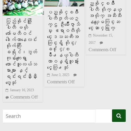
ည္ခုိင္ၿဖိဳး
ပါတီ တုိက္နယ္
ျပည္ခိုင္ၿဖိဳး
အလုိက္ အသီးသီး
ပါတီဒုတိယဥ
ပြည်ခိုင်ဖြိုး
နယ္ေျမကြင္းဆ
ကၠဌ ဦးမ်ိဳးေဇာ္သိ
ပါတီ ဗဟို
င္းေဆာင္ရြက္
မ္း ဧရာဝတီတို
ကော်မတီဝင်
November 15,
င္းေဒသႀကီးအ
ဒေါက်တာနေလင်း
တြင္းရွိ တိုင္း/
2017
တိုက်ကြီး
ခ႐ိုင္/ၿ
Comments Off
ခရိုင်၊ဘွတ်
မိဳ႕နယ္ပါတီ
ကုန်းကျေးရွာ
တာဝန္ရွိသူမ်ားႏွ
တောင်သူလယ်သ
င့္ေတြ႕ဆုံ
မားများ နှင့်
June 3, 2025
ရင်းရင်းနှီးနှီး
Comments Off
တွေ့ဆုံ
January 16, 2023
Comments Off