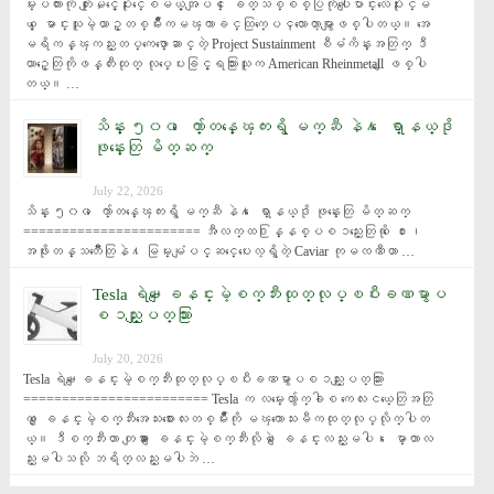
မ္းပကားကို တိုးျမႇင့္ေပးႏိုင္ေစမယ့္အျပင္ ေခတ္သစ္စစ္ပြဲကိုပါေျပာင္းလဲေပးႏိုင္မ
ယ့္ ေမာင္းသူမဲ့ယာဥ္တစ္မ်ိဳးကမၾကာခင္ထြက္ေပၚလာေတာ့မွာျဖစ္ပါတယ္။ အေ
မရိကန္ၾကည္းတပ္ကေဖာ္ေဆာင္တဲ့ Project Sustainment စီမံကိန္းအတြက္ ဒီ
ယာဥ္ေတြကိုဖန္တီးထုတ္ လုပ္ေပးခြင့္ရသြားသူက American Rheinmetall ျဖစ္ပါ
တယ္။ …
သိန္း ၅၀၀ ေက်ာ္တန္ေၾကးရွိ မက္ဆီ နဲ႔ ေရာ္နယ္ဒို
ဖုန္းေတြ မိတ္ဆက္
July 22, 2026
သိန္း ၅၀၀ ေက်ာ္တန္ေၾကးရွိ မက္ဆီ နဲ႔ ေရာ္နယ္ဒို ဖုန္းေတြ မိတ္ဆက္ 
======================= အီလက္ထ႐ြန္နစ္ပစၥည္းေတြကို ေ႐ႊ၊ 
အဖိုးတန္သတၱဳေတြနဲ႔ မြမ္းမံျပင္ဆင္ေပးေလ့ရွိတဲ့ Caviar ကုမၸဏီဟာ …
Tesla ရဲ႕‌ေျခနင္းမဲ့စက္ဘီးထုတ္လုပ္ၿပီးခဏမွာပ
စၥည္းျပတ္သြား
July 20, 2026
Tesla ရဲ႕‌ေျခနင္းမဲ့စက္ဘီးထုတ္လုပ္ၿပီးခဏမွာပစၥည္းျပတ္သြား 
======================== Tesla က လမ္းေလွ်ာက္ခါစ ကေလးငယ္ေတြအတြ
က္ ေျခနင္းမဲ့စက္ဘီးအေသးစားေလးတစ္မ်ိဳးကို မၾကာေသးမီကထုတ္လုပ္လိုက္ပါတ
ယ္။ ဒီစက္ဘီးဟာ တျခား ေျခနင္းမဲ့စက္ဘီးလိုပဲ ေျခနင္းလည္းမပါ၊ ေမာ္တာလ
ည္းမပါသလို ဘရိတ္လည္းမပါဘဲ …