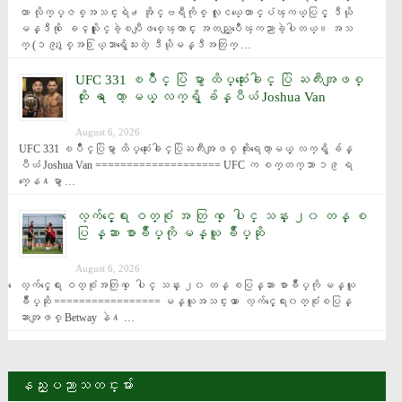
ဟာ လိုက္ပ္ဇစ္အသင္းရဲ႕ အိုင္ဗရီကိုစ္ လူငယ္ေတာင္ပံၾကယ္ပြင့္ ဒီယို
မန္ဒီကို ေခၚယူႏိုင္ခဲ့ၿပီျဖစ္ေၾကာင္း အတည္ျပဳေၾကညာခဲ့ပါတယ္။ အသ
က္ (၁၉)ႏွစ္အ႐ြယ္သာရွိေသးတဲ့ ဒီယိုမန္ဒီအတြက္ …
UFC 331 ၿပိဳင္ ပြဲ မွာ ထိပ္ဆုံးေခါင္ ပြဲ ႀကီးအျဖစ္
ထိုး ရ ေတာ့ မယ့္ လက္ရွိ ခ်န္ပီယံ ‌Joshua Van
August 6, 2026
UFC 331 ၿပိဳင္ပြဲမွာ ထိပ္ဆုံးေခါင္ပြဲႀကီးအျဖစ္ ထိုးရေတာ့မယ့္ လက္ရွိ ခ်န္
ပီယံ ‌Joshua Van ==================== UFC က စက္တက္ဘာ ၁၉ ရ
က္ေန႔မွာ …
ေလ့က်င့္ေရး ဝတ္စုံ အ တြ က္ ေပါင္ သန္း ၂၀ တန္ စ
ပြ န္ဆာ စာခ်ဳပ္ကို မန္ယူ ခ်ဳပ္ဆို
August 6, 2026
ေလ့က်င့္ေရး ဝတ္စုံအတြက္ ေပါင္ သန္း ၂၀ တန္ စပြန္ဆာ စာခ်ဳပ္ကို မန္ယူ 
ခ်ဳပ္ဆို ================= မန္ယူအသင္းဟာ ေလ့က်င့္ေရး၀တ္စုံစပြန္
ဆာအျဖစ္ Betway နဲ႔ …
နည္းပညာသတင္းမ်ား