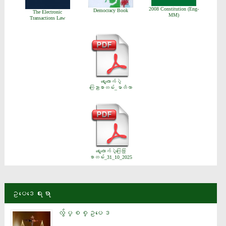
2008 Constitution (Eng-
Democracy Book
The Electronic
MM)
Transactions Law
ရွေးကောက်ပွဲ
ကြေညာစာတမ်း_မာတိကာ
ရွေးကောက်ပွဲကြေငြာ
စာတမ်း_31_10_2025
ဥပေဒေရးရာ
လွ်ပ္စစ္ဥပေဒ