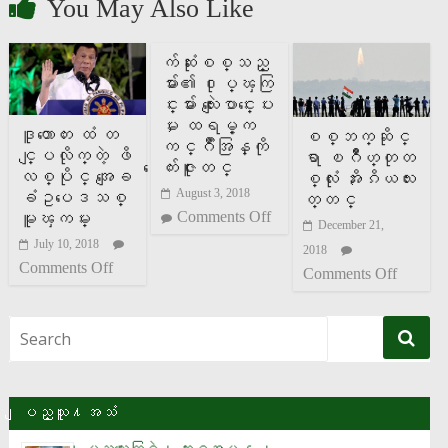
You May Also Like
က်ဆံုးစစ္သည္
မ်ား၏ ႐ုပ္ၾကြ
င္းမ်ား လႊဲေျပာင္းေပး
မႈ ထရမ့္က
ဒူတာေတး ထံ တ
စစ္ဘက္ဆိုင္
ကင္ဂ်ဳံအြန္ကို
င္ျပလိုက္တဲ့ ဖိ
ရာ ၿဂိဳဟ္တုတ
ေက်းဇူးတင္
လစ္ပိုင္ အေျခ
စ္လုံး အိႏၵိယလႊ
August 3, 2018
ခံဥပေဒသစ္
တ္တင္
Comments Off
မူၾကမ္း
December 21,
July 10, 2018
2018
Comments Off
Comments Off
ျပည္သူ႔အသံ