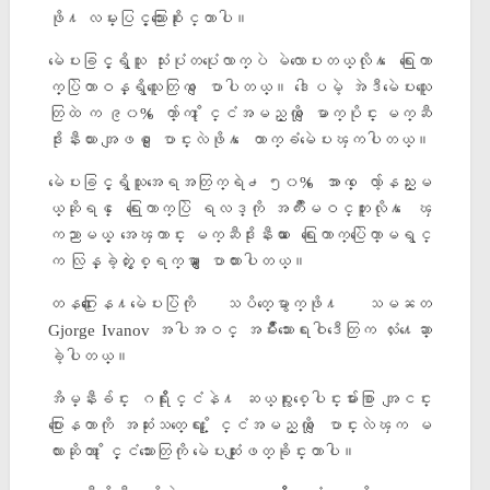
ဖို႔ လမ္းပြင့္သြားေစႏုိင္တာပါ။
မဲေပးခြင့္ရွိသူ သံုးပံုတပံုေလာက္ပဲ မဲလာေပးတယ္လုိ႔ ေရြးေကာ
က္ပြဲတာဝန္ရွိသူေတြက ေျပာပါတယ္။ ဒါေပမဲ့ အဲဒီမဲေပးသူေ
တြထဲ က ၉၀% ေက်ာ္က ႏုိင္ငံအမည္ကို ေျမာက္ပိုင္း မက္ဆီ
ဒိုးနီးယား အျဖစ္ ေျပာင္းလဲဖို႔ ေထာက္ခံမဲေပးၾကပါတယ္။
မဲေပးခြင့္ရွိသူအေရအတြက္ရဲ႕ ၅၀% ေအာက္ ေလ်ာ့နည္းမ
ယ္ဆိုရင္ ေရြးေကာက္ပြဲ ရလဒ္ကို အက်ဳံးမဝင္ဘူးလို႔ ေၾ
ကညာမယ့္ အေၾကာင္း မက္ဆီဒိုးနီးယား ေရြးေကာက္ပြဲေကာ္မရွင္
က လြန္ခဲ့တဲ့ႏွစ္ရက္မွာ ေျပာထားပါတယ္။
တနဂၤေႏြေန႔မဲေပးပြဲကို သပိတ္ေမွာက္ဖို႔ သမၼတ
Gjorge Ivanov အပါအဝင္ အမ်ဳိးသားေရးဝါဒီေတြက လႈံ႔ေဆာ္
ခဲ့ပါတယ္။
အိမ္နီးခ်င္း ဂရိႏုိင္ငံနဲ႔ ဆယ္စုႏွစ္ေပါင္းမ်ားစြာ အျငင္း
ပြားေနတာကို အဆံုးသတ္ေရး ႏုိ္င္ငံအမည္ကို ေျပာင္းလဲၾက မ
လားဆုိတာ ႏုိင္္ငံသားေတြကို မဲေပးဆံုးျဖတ္ခုိင္းတာပါ။