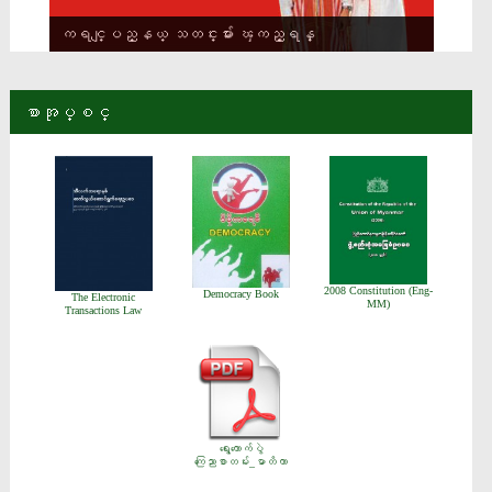
ကရင္ျပည္နယ္ သတင္းမ်ား ၾကည့္ရန္
စာအုပ္စင္
2008 Constitution (Eng-
Democracy Book
The Electronic
MM)
Transactions Law
ရွေးကောက်ပွဲ
ကြေညာစာတမ်း_မာတိကာ