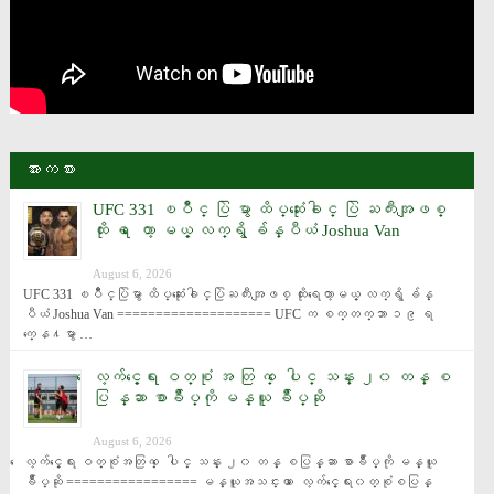
အားကစား
UFC 331 ၿပိဳင္ ပြဲ မွာ ထိပ္ဆုံးေခါင္ ပြဲ ႀကီးအျဖစ္
ထိုး ရ ေတာ့ မယ့္ လက္ရွိ ခ်န္ပီယံ ‌Joshua Van
August 6, 2026
UFC 331 ၿပိဳင္ပြဲမွာ ထိပ္ဆုံးေခါင္ပြဲႀကီးအျဖစ္ ထိုးရေတာ့မယ့္ လက္ရွိ ခ်န္
ပီယံ ‌Joshua Van ==================== UFC က စက္တက္ဘာ ၁၉ ရ
က္ေန႔မွာ …
ေလ့က်င့္ေရး ဝတ္စုံ အ တြ က္ ေပါင္ သန္း ၂၀ တန္ စ
ပြ န္ဆာ စာခ်ဳပ္ကို မန္ယူ ခ်ဳပ္ဆို
August 6, 2026
ေလ့က်င့္ေရး ဝတ္စုံအတြက္ ေပါင္ သန္း ၂၀ တန္ စပြန္ဆာ စာခ်ဳပ္ကို မန္ယူ 
ခ်ဳပ္ဆို ================= မန္ယူအသင္းဟာ ေလ့က်င့္ေရး၀တ္စုံစပြန္