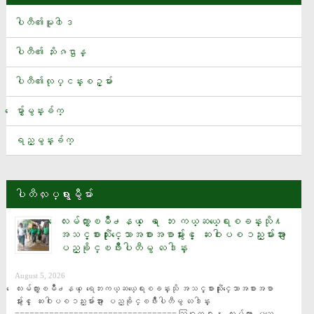
ေလ့က်င့္ေရး ဝတ္စုံ အ တြ က္ ေပါင္ သန္း ၂၀ တန္ စ ပြ န္ဆာ စာခ်ဳပ္ကို မ
ပါတီ၏မူ၀ါဒ
န္ယူ ခ်ဳပ္ဆို
ျမန္မာ့လက္ေ႐ြးစင္ အမ်ိဳးသားအသင္းႏွင့္ အမ်ိဳးသမီးအသင္းတို႔ ကြင္း သြင္း ျခ
ပါတီ၏ သႏိၷဌာန္
င္းခတ္ကစားနည္း၌ ေငြ တံဆိပ္ဆုမ်ားအသီးသီး ဆြတ္ခူး
ပါတီ၏လုပ္ငန္းစဥ္မ်ား
ေလးမ်က္ႏွာၿမိဳ႕နယ္ ေရ ေဘး ကယ္ဆယ္ေရးစခန္းသို႔ အသင့္စားသုံးႏိုင္ေသာအစား
အစာမ်ားႏွင့္ ေဆးဝါးပစၥည္းမ်ားအား ျပည္ခိုင္ၿဖိဳးပါတီမွ လႉဒါန္း
ေမွ်ာ္မွန္းခ်က္
ေရႀကီးနစ္ျမဳပ္မႈဒဏ္ခံရသည့္ ေက်း႐ြာမ်ားရွိ ျပည္သူမ်ားအား ျပည္ခိုင္ၿဖိဳး
ရည္မွန္းခ်က္
ပါတီက ကူညီေထာက္ပံ့
ေတာင္ကိုရီးယားမွာ အပူလႈိင္းေၾကာင့္ ေသဆုံးသူ ၁၉ ဦးအထိရွိလာ
ေလးမ်က္ႏွာ ျပည္သူ႔လႊတ္ေတာ္ကိုယ္စားလွယ္ ဦးျမင့္စိုး၊ (ျမင့္စိုး-နတလ) ၊
ပါတီလႈပ္ရွားမွဳမ်ား
ေရ ေဘး သင့္ေနေသာ ၿမိဳ႕ေပၚ ရပ္ ကြက္ မ်ားကို လိုက္လံၾကည့္ရႈ။
ေလးမ်က္ႏွာၿမိဳ႕နယ္ ေရ ေဘး ကယ္ဆယ္ေရးစခန္းသို႔
ျပည္ခိုင္ၿဖိဳးပါတီဒုဥကၠ႒မွ ဝါဆိုသကၤန္းႏွင့္ လႉ ဖြယ္ ဝတၳဳအစုစုတို႔
အသင့္စားသုံးႏိုင္ေသာအစားအစာမ်ားႏွင့္ ေဆးဝါးပစၥည္းမ်ားအား ျ
ကပ္လႉ
ပည္ခိုင္ၿဖိဳးပါတီမွ လႉဒါန္း
UFC 331 ၿပိဳင္ ပြဲ မွာ ထိပ္ဆုံးေခါင္ ပြဲ ႀကီးအျဖစ္ ထိုး ရ ေတာ့ မယ့္ လက္ရွိ
August 5, 2026
ခ်န္ပီယံ ‌Joshua Van
ေလးမ်က္ႏွာၿမိဳ႕နယ္ ေရေဘးကယ္ဆယ္ေရးစခန္းသို အသင့္စားသုံးႏိုင္ေသာအစားအစာ
မ်ားႏွင့္ ေဆးဝါးပစၥည္းမ်ားအား ျပည္ခိုင္ၿဖိဳးပါတီမွ လႉဒါန္း 