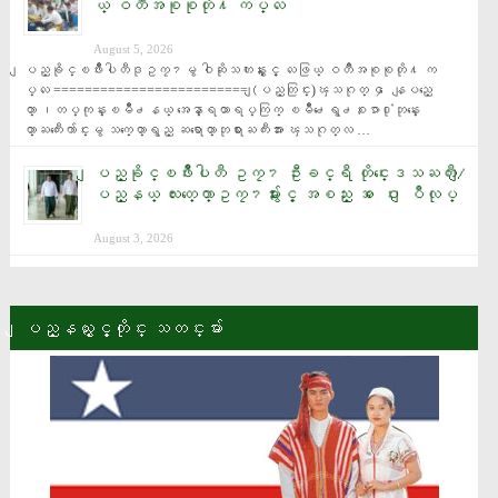
ယ္ ဝတၳဳအစုစုတို႔ ကပ္လႉ
August 5, 2026
ျပည္ခိုင္ၿဖိဳးပါတီဒုဥကၠ႒မွ ဝါဆိုသကၤန္းႏွင့္ လႉဖြယ္ ဝတၳဳအစုစုတို႔ က
ပ္လႉ ========================= (ျပည္တြင္း)ၾသဂုတ္ ၄ ေနျပည္ေ
တာ္ ၊တပ္ကုန္းၿမိဳ႕နယ္ အေနာ္ရထာရပ္ကြက္ ၿမိဳ႕ေရွ႕စႏၵာ႐ုံဘုန္းေ
တာ္ႀကီးေက်ာင္းမွ သက္ေတာ္ရွည္ ဆရာေတာ္ဘုရားႀကီးအား ၾသဂုတ္လ …
ျပည္ခိုင္ၿဖိဳးပါတီ ဥကၠ႒ ဦးခင္ရီ တိုင္းေဒသႀကီး/ျ
ပည္နယ္ လႊတ္ေတာ္ဥကၠ႒မ်ားႏွင့္ အစည္း အ ေဝး ျပဳလုပ္
August 3, 2026
ျပည္နယ္ႏွင့္တိုင္း သတင္းမ်ား