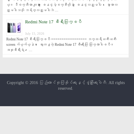
ယ္။ ဒီစက္ဘီးဟာ တျခား ေျခနင္းမဲ့စက္ဘီးလိုပဲ ေျခနင္းလည္းမပါ၊ ေမာ္တာလ
ည္းမပါသလို ဘရိတ္လည္းမပါဘဲ …
Redmi Note 17 စီးရီးထြက္ၿပီ
July 15, 2026
Redmi Note 17 စီးရီးထြက္ၿပီ ================= ဘက္ထရီႀကီးႀကီး 
screen က်ယ္က်ယ္နဲ႔ ေဈးတန္တဲ့ Redmi Note 17 စီးရီးေတြ ထြက္လာပါၿပီ။ 
အခုစီးရီးရဲ႕ …
Copyright © 2016
ပြည်ထောင်စုကြံ့ခိုင်ရေးနှင့်ဖွံ့ဖြိုးရေးပါတီ
. All rights
reserved.