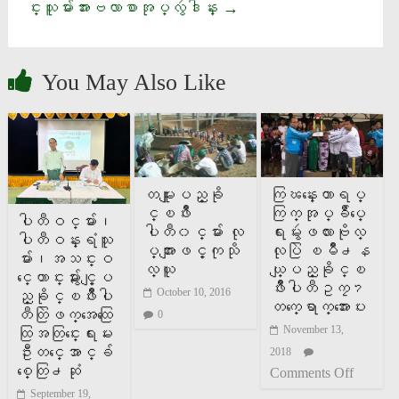
င္းသူမ်ားအားဗလာစာအုပ္လွဴဒါန္း
→
You May Also Like
တမူးျပည္ခို
ကြၽန္းေတာရပ္
င္ၿဖိဳး
ကြက္အုပ္ခ်ဳပ္ေ
ပါတီဝင္မ်ား၊
ပါတီ၀င္မ်ား လု
ရးမွဴးဖလားဗိုလ္
ပါတီဝန္းရံသူ
ပ္အားျဖင့္ကုသို
လုပြဲ ၿမိဳ႕န
မ်ား၊အသင္းဝ
လ္ယူ
ယ္ျပည္ခိုင္ၿ
င္ေဟာင္းမ်ားႏွင့္ျပ
ဖိဳးပါတီဥကၠ႒
October 10, 2016
ည္ခိုင္ၿဖိဳးပါ
တက္ေရာက္အားေပး
တီတြဲဖက္အေထြေ
0
November 13,
ထြအတြင္းေရးမႉး
ဦးတင္ေအာင္ခ်
2018
စ္ေတြ႕ဆုံ
Comments Off
September 19,