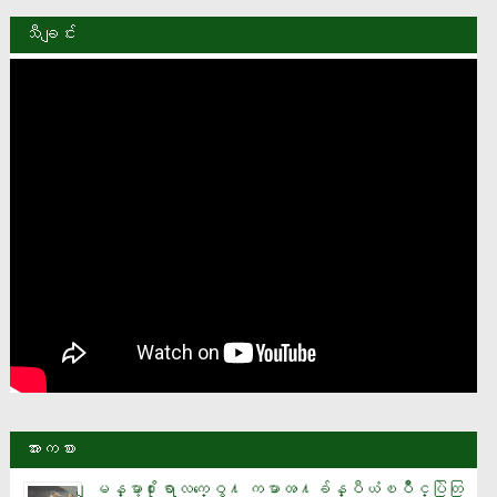
သီချင်း
အားကစား
ျမန္မာ့႐ိုးရာလက္ေဝွ႔ ကမာၻ႔ခ်န္ပီယံၿပိဳင္ပြဲတြ