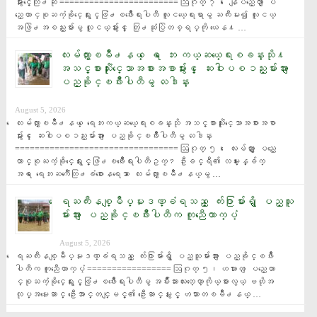
မ်ားႏွင့္ေတြ႕ဆုံ ======================== ဩဂုတ္ ၇၊ ေနျပည္ေတာ္ ျပ
ည္ေထာင္စုႀကံ့ခိုင္ေရးႏွင့္ဖြံ႕ၿဖိဳးေရးပါတီ လူငယ္ေရးရာမွ ႀကီးမႉး၍ လူငယ္
အဖြဲ႕အစည္းမ်ားမွ လူငယ္မ်ားႏွင့္ ေတြ႕ဆုံပြဲတစ္ရပ္ကို ယေန႔ …
ေလးမ်က္ႏွာၿမိဳ႕နယ္ ေရ ေဘး ကယ္ဆယ္ေရးစခန္းသို႔
အသင့္စားသုံးႏိုင္ေသာအစားအစာမ်ားႏွင့္ ေဆးဝါးပစၥည္းမ်ားအား ျ
ပည္ခိုင္ၿဖိဳးပါတီမွ လႉဒါန္း
August 5, 2026
ေလးမ်က္ႏွာၿမိဳ႕နယ္ ေရေဘးကယ္ဆယ္ေရးစခန္းသို အသင့္စားသုံးႏိုင္ေသာအစားအစာ
မ်ားႏွင့္ ေဆးဝါးပစၥည္းမ်ားအား ျပည္ခိုင္ၿဖိဳးပါတီမွ လႉဒါန္း 
================================= ဩဂုတ္ ၅၊ ေလးမ်က္ႏွာ ျပည္ေ
ထာင္စုႀကံ့ခိုင္ေရးႏွင့္ဖြံ႕ၿဖိဳးေရးပါတီဥကၠ႒ ဦးခင္ရီ၏ လမ္းၫႊန္ခ်က္
အရ ေရေဘးႀကဳံေတြ႕ခံစားေနရေသာ ေလးမ်က္ႏွာၿမိဳ႕နယ္မွ …
ေရႀကီးနစ္ျမဳပ္မႈဒဏ္ခံရသည့္ ေက်း႐ြာမ်ားရွိ ျပည္သူ
မ်ားအား ျပည္ခိုင္ၿဖိဳးပါတီက ကူညီေထာက္ပံ့
August 5, 2026
ေရႀကီးနစ္ျမဳပ္မႈဒဏ္ခံရသည့္ ေက်း႐ြာမ်ားရွိ ျပည္သူမ်ားအား ျပည္ခိုင္ၿဖိဳး
ပါတီက ကူညီေထာက္ပံ့ ================= ဩဂုတ္ ၅၊ ဟသၤာတ ျပည္ေထာ
င္စုႀကံ့ခိုင္ေရးႏွင့္ဖြံ႕ၿဖိဳးေရးပါတီမွ အမ်ိဳးသားလႊတ္ေတာ္ကိုယ္စားလွယ္ ဗဟိုအ
လုပ္အမႈေဆာင္ ဦးေအာင္တင္ျမင့္၏ ဦးေဆာင္မႈႏွင့္ ဟသၤာတၿမိဳ႕နယ္ …