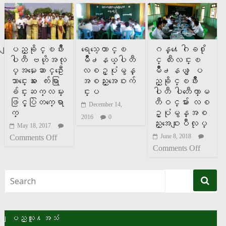
ျပည္ခိုင္ၿဖိဳး
ရေသ့ေတာင္ၿ
ဂန္႔ေဂါခ႐ို
ပါတီ ဗဟိုအလု
မိဳ႕နယ္ပါတီ
င္ ထီးလင္းၿ
ပ္အမႈေဆာင္ဦးေ
လစဥ္ပံုမွန္
မိဳ႕နယ္ ျပ
သာင္းေအး ေက်းရြာ
အစည္းအေဝးက်
ည္ခိုင္ၿဖိဳး
ခ်င္းဆက္လမ္း
င္းပ
ပါတီ ပါတီေကာ္မ
ဖြင့္ပြဲတက္ေရာ
တီဝင္မ်ား လစ
December 14,
က္
ဥ္ပံုမွန္အစ
2016
0
ည္းအေဝးျပဳလုပ္
May 18, 2017
June 8, 2018
Comments Off
Comments Off
ျပည္သူ႔အသံ