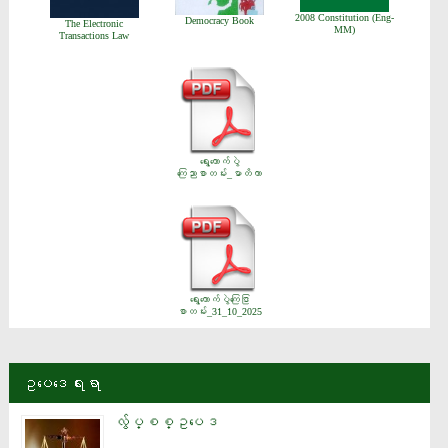
2008 Constitution (Eng-
Democracy Book
The Electronic
MM)
Transactions Law
ရွေးကောက်ပွဲ
ကြေညာစာတမ်း_မာတိကာ
ရွေးကောက်ပွဲကြေငြာ
စာတမ်း_31_10_2025
ဥပေဒေရးရာ
လွ်ပ္စစ္ဥပေဒ