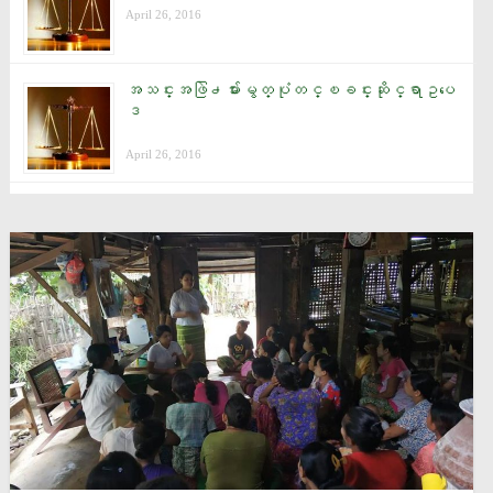
April 26, 2016
အသင္းအဖြဲ႕မ်ားမွတ္ပုံတင္ၿခင္းဆိုင္ရာဥပေ
ဒ
April 26, 2016