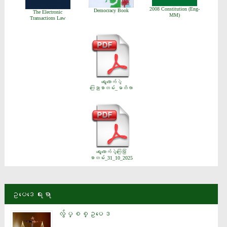
2008 Constitution (Eng-
Democracy Book
The Electronic
MM)
Transactions Law
ရွေးကောက်ပွဲ
ကြေညာစာတမ်း_မာတိကာ
ရွေးကောက်ပွဲကြေငြာ
စာတမ်း_31_10_2025
ဥပေဒေရးရာ
လွ်ပ္စစ္ဥပေဒ