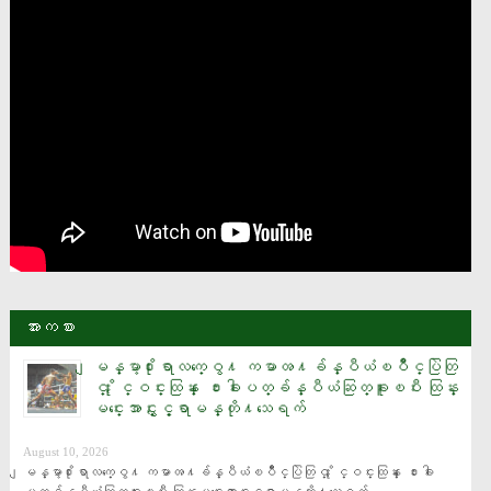
အားကစား
ျမန္မာ့႐ိုးရာလက္ေဝွ႔ ကမာၻ႔ခ်န္ပီယံၿပိဳင္ပြဲတြ
င္ ႏိုင္ဝင္းထြန္း ေ႐ႊခါးပတ္ခ်န္ပီယံဆြတ္ခူးၿပီး ထြန္း
မင္းေအာင္ႏွင့္ရာမန္တို႔သေရက်
August 10, 2026
ျမန္မာ့႐ိုးရာလက္ေဝွ႔ ကမာၻ႔ခ်န္ပီယံၿပိဳင္ပြဲတြင္ ႏိုင္ဝင္းထြန္း ေ႐ႊခါး