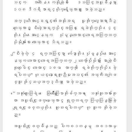
သင္းက အဂၤါေန႔ကဆိုခဲ့ျပီး ေဒသတြင္းအပူခ်ိန္မွာ
၁၀၈ ဒီဂရီ ဖာရင္ဟိုက္ရွိေၾကာင္း ေျပာခဲ့သည္။
အက္ဒ္ဟီေဖာင္ေဒးရွင္း၏အဆိုအရ ပူအိုက္လွေသာရာသီဥ
တုေၾကာင့္ ျပီးခဲ့ေသာရက္ပိုင္းအတြင္း ေရခဲတိုက္သို႔ ၄င္း
တို႔ပို႔ေဆာင္ေနၾက ပံုမွန္အေလာင္းအေရအတြက္ထက္
ပိုမိုမ်ားျပား လာေၾကာင္း သိရသည္။
“ျပီးခဲ့တဲ့ ၄ ရက္အတြင္းမွာ က်ေနာ္တို႔ပံုမွန္ပို႔ေဆာင္ေ
နၾက အေလာင္းအေရအတြက္ထက္ ၂ ဆေက်ာ္ပိုမိုမ်ား ျပားခဲ့ျပီး
စုစုေပါင္း အေလာင္း ၁၈၀ ေလာက္ကို ေရခဲတိုက္ကိုပို႔ခဲ့
ရပါတယ္” ဟု ယင္းနာေရးကူညီမႈအသင္း၏ အၾကီးအကဲျဖ
စ္သူ ဖုိင္ဆယ္အက္ဒ္ဟီက ေျပာခဲ့သည္။
“ေသဆံုးသူေတြရဲ႕ ေဆြမ်ိဳးေတြေျပာဆိုခ်က္အရ ေသဆံုးသူအမ်ားစု
ဟာ အပူလႈိင္းျဖတ္မႈေၾကာင့္ ရုတ္တရက္ ကြယ္လြန္သြားခဲ့
ရျခင္းျဖစ္တယ္လို႔ ယူဆရပါတယ္” ဟု သူက ဆိုခဲ့သ
ည္။
အပူလႈိင္းျဖတ္ခ်ိန္သည္ ပါကစၥတန္မွ အစၥလာမ္