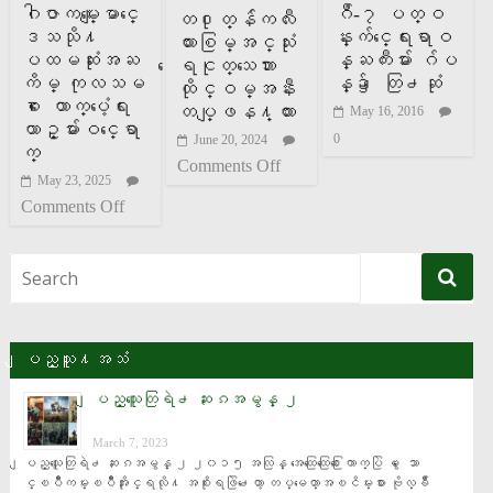
ဂါဇာကမ္းေျမာင္ေ
ဂ်ီ-၇ ပတ္ဝ
တ႐ုတ္န်ဴကလီး
ဒသသို႔
န္းက်င္ေရးရာဝ
ယားစြမ္အင္သုံး
ပထမဆုံးအႀ
န္ႀကီးမ်ား ဂ်ပ
ေရငုတ္သေဘၤာ
ကိမ္ ကုလသမ
န္၌ ေတြ႕ဆုံ
ထိုင္ဝမ္အနီး
ဂၢ ေထာက္ပံ့ေရး
တပ္ျဖန႔္ထား
May 16, 2016
ယာဥ္မ်ားဝင္ေရာ
0
June 20, 2024
က္
Comments Off
May 23, 2025
Comments Off
ျပည္သူ႔အသံ
ျပည္သူေတြရဲ႕ ဆႏၵအမွန္ ၂
March 7, 2023
ျပည္သူေတြရဲ႕ ဆႏၵအမွန္ ၂ ၂၀၁၅ အလြန္ အေထြေထြေ႐ြးေကာက္ပြဲ မွ ေသာ
င္ၿပိဳကမ္းၿပိဳအႏိုင္ရလို႔ အစိုးရဖြဲ႕ေတာ့ တပ္မေတာ္အၿငိမ္းစား ဗိုလ္ခ်ဳ