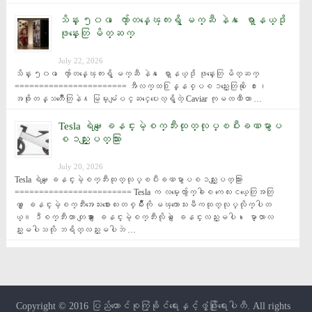
သိန္း ၅၀၀ ေက်ာ္တန္ေၾကးရွိ မက္ဆီ နဲ႔ ေရာ္နယ္ဒို
ဖုန္းေတြ မိတ္ဆက္
July 22, 2026
သိန္း ၅၀၀ ေက်ာ္တန္ေၾကးရွိ မက္ဆီ နဲ႔ ေရာ္နယ္ဒို ဖုန္းေတြ မိတ္ဆက္ 
======================= အီလက္ထ႐ြန္နစ္ပစၥည္းေတြကို ေ႐ႊ၊ 
အဖိုးတန္သတၱဳေတြနဲ႔ မြမ္းမံျပင္ဆင္ေပးေလ့ရွိတဲ့ Caviar ကုမၸဏီဟာ …
Tesla ရဲ႕‌ေျခနင္းမဲ့စက္ဘီးထုတ္လုပ္ၿပီးခဏမွာပ
စၥည္းျပတ္သြား
July 20, 2026
Tesla ရဲ႕‌ေျခနင္းမဲ့စက္ဘီးထုတ္လုပ္ၿပီးခဏမွာပစၥည္းျပတ္သြား 
======================== Tesla က လမ္းေလွ်ာက္ခါစ ကေလးငယ္ေတြအတြ
က္ ေျခနင္းမဲ့စက္ဘီးအေသးစားေလးတစ္မ်ိဳးကို မၾကာေသးမီကထုတ္လုပ္လိုက္ပါတ
ယ္။ ဒီစက္ဘီးဟာ တျခား ေျခနင္းမဲ့စက္ဘီးလိုပဲ ေျခနင္းလည္းမပါ၊ ေမာ္တာလ
ည္းမပါသလို ဘရိတ္လည္းမပါဘဲ …
Copyright © 2016
ပြည်ထောင်စုကြံ့ခိုင်ရေးနှင့်ဖွံ့ဖြိုးရေးပါတီ
. All rights