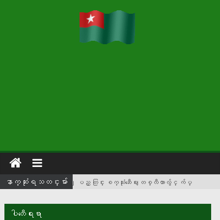
ေနာက္ဆံုးရသတင္းမ်ား
ျပည္ တြင္း စက္သုံးဆီေဈး တစ္လီတာလွ်င္ က်ပ္
၁၇၀ မွ ၂၆၅ အထိ ျမင့္တက္
တစ္လကို လူတူစက္႐ုပ္ ၁၀၀၀ ထုတ္လုပ္မယ့္ မစ္ဆူဘီရွီ
ပါတီေရးရာ