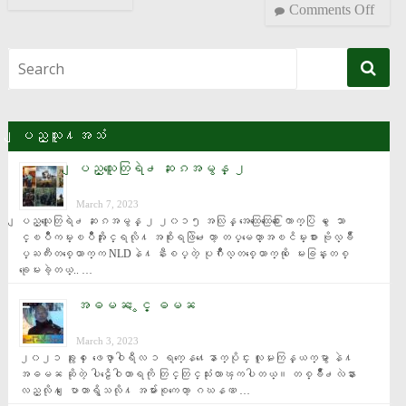
Comments Off
ျပည္သူ႔အသံ
ျပည္သူေတြရဲ႕ ဆႏၵအမွန္ ၂
March 7, 2023
ျပည္သူေတြရဲ႕ ဆႏၵအမွန္ ၂ ၂၀၁၅ အလြန္ အေထြေထြေ႐ြးေကာက္ပြဲ မွ ေသာ
င္ၿပိဳကမ္းၿပိဳအႏိုင္ရလို႔ အစိုးရဖြဲ႕ေတာ့ တပ္မေတာ္အၿငိမ္းစား ဗိုလ္ခ်ဳ
ပ္ႀကီးတစ္ေယာက္က NLDနဲ႔ နီးစပ္တဲ့ ပုဂၢိဳလ္တစ္ေယာက္ကို ေမးခြန္းတစ္
ခုေမးခဲ့တယ္.. …
အဓမၼ ႏွင့္ ဓမၼ
March 3, 2023
၂၀၂၁ ခုႏွစ္ ေဖေဖာ္ဝါရီလ ၁ ရက္ေန႔ေနာက္ပိုင္း လူမႈကြန္ယက္မွာ နဲ႔ 
အဓမၼ ဆိုတဲ့ ပါဠိေဝါဟာရကို တြင္တြင္သုံးလာၾကပါတယ္။ တစ္ခ်ိဳ႕လဲနား
လည္လို႔ ေျပာတာရွိသလို႔ အမ်ားစုကေတာ့ ဂဃနဏ …