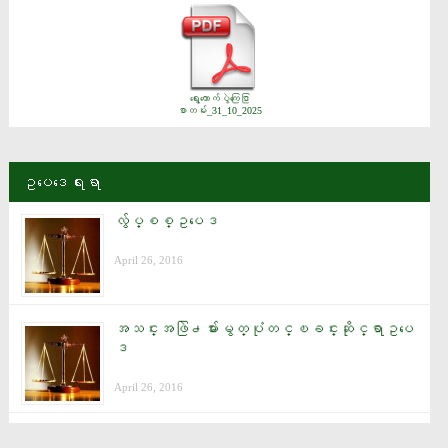
ရွေးကောက်ပွဲကြေငြာ
စာတမ်း_31_10_2025
ဥပေဒေရးရာ
လွ်ပ္စစ္ဥပေဒ
April 26, 2016
အသင္းအဖြဲ႕မ်ားမွတ္ပုံတင္ၿခင္းဆိုင္ရာဥပေ
ဒ
April 26, 2016