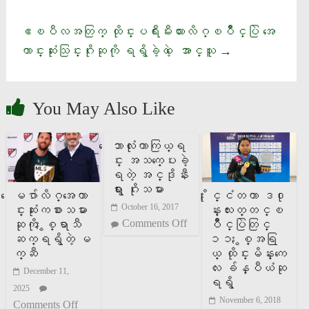
ဧၿပီလအတြက္ ထိုင္းပရီးမီးယားလိဂ္ၿပိဳင္ပြဲ အေ
ကာင္းဆံုးသြင္းဂိုးဆုကို ရရွိခဲ့တဲ့ ေအာင္သူ
→
You May Also Like
ေဘာလုံးကာကြယ္ရ
င္း အသက္ေပးခဲ့
ရတ့ဲ အင္ဒိုနီး
ရွား ဂိုးသမား
ေမဂ်ာလိဂ္အေကာ
ႏိုင္ငံတကာ ဒ႐ု
October 16, 2017
င္းဆုံးကစားသမား
န္းလႊတ္တင္ၿ
Comments Off
ဆုကို ႏွစ္ရာသီ
ပိဳင္ပြဲတြင္
ဆက္ရရွိတဲ့ မ
၁၁ ႏွစ္အရြ
က္ဆီ
ယ္ ထုိင္းမိန္းကေ
လး ခ်န္ပီယံဆု
December 11,
ရရွိ
2025
November 6, 2018
Comments Off