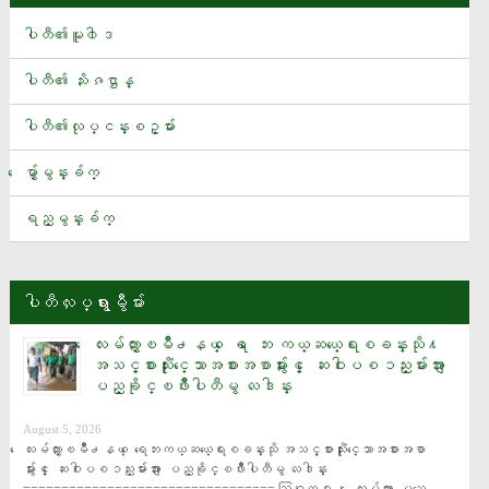
UFC 331 ၿပိဳင္ ပြဲ မွာ ထိပ္ဆုံးေခါင္ ပြဲ ႀကီးအျဖစ္ ထိုး ရ ေတာ့ မယ့္ လက္ရွိ
ပါတီ၏မူ၀ါဒ
ခ်န္ပီယံ ‌Joshua Van
ယြမ္ ၂၀၀၀ တန္ က်န္းမာေရး လက္ စြပ္ Casio မိတ္ဆက္
ပါတီ၏ သႏိၷဌာန္
ႏိုင္ငံေတာ္သမၼတ ထိုင္းႏိုင္ငံသို႔ ေရာက္ရွိ
ပါတီ၏လုပ္ငန္းစဥ္မ်ား
ေလ့က်င့္ေရး ဝတ္စုံ အ တြ က္ ေပါင္ သန္း ၂၀ တန္ စ ပြ န္ဆာ စာခ်ဳပ္ကို မ
န္ယူ ခ်ဳပ္ဆို
ေမွ်ာ္မွန္းခ်က္
ျမန္မာ့လက္ေ႐ြးစင္ အမ်ိဳးသားအသင္းႏွင့္ အမ်ိဳးသမီးအသင္းတို႔ ကြင္း သြင္း ျခ
ရည္မွန္းခ်က္
င္းခတ္ကစားနည္း၌ ေငြ တံဆိပ္ဆုမ်ားအသီးသီး ဆြတ္ခူး
ေလးမ်က္ႏွာၿမိဳ႕နယ္ ေရ ေဘး ကယ္ဆယ္ေရးစခန္းသို႔ အသင့္စားသုံးႏိုင္ေသာအစား
အစာမ်ားႏွင့္ ေဆးဝါးပစၥည္းမ်ားအား ျပည္ခိုင္ၿဖိဳးပါတီမွ လႉဒါန္း
ပါတီလႈပ္ရွားမွဳမ်ား
ေရႀကီးနစ္ျမဳပ္မႈဒဏ္ခံရသည့္ ေက်း႐ြာမ်ားရွိ ျပည္သူမ်ားအား ျပည္ခိုင္ၿဖိဳး
ေလးမ်က္ႏွာၿမိဳ႕နယ္ ေရ ေဘး ကယ္ဆယ္ေရးစခန္းသို႔
ပါတီက ကူညီေထာက္ပံ့
အသင့္စားသုံးႏိုင္ေသာအစားအစာမ်ားႏွင့္ ေဆးဝါးပစၥည္းမ်ားအား ျ
ဒီယိုမန္ဒီကို ရီးယဲလ္မက္ဒရစ္အသင္း ေခၚယူ
ပည္ခိုင္ၿဖိဳးပါတီမွ လႉဒါန္း
August 5, 2026
ေလးမ်က္ႏွာၿမိဳ႕နယ္ ေရေဘးကယ္ဆယ္ေရးစခန္းသို အသင့္စားသုံးႏိုင္ေသာအစားအစာ
မ်ားႏွင့္ ေဆးဝါးပစၥည္းမ်ားအား ျပည္ခိုင္ၿဖိဳးပါတီမွ လႉဒါန္း 