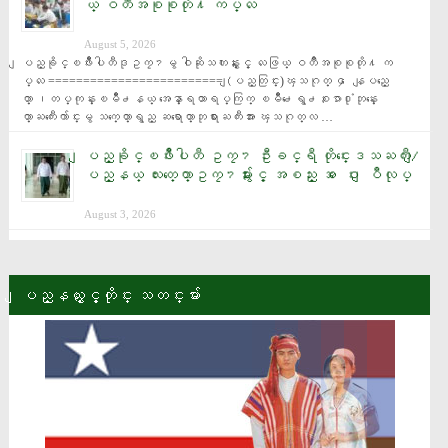
ယ္ ဝတၳဳအစုစုတို႔ ကပ္လႉ
August 5, 2026
ျပည္ခိုင္ၿဖိဳးပါတီဒုဥကၠ႒မွ ဝါဆိုသကၤန္းႏွင့္ လႉဖြယ္ ဝတၳဳအစုစုတို႔ က
ပ္လႉ ========================= (ျပည္တြင္း)ၾသဂုတ္ ၄ ေနျပည္ေ
တာ္ ၊တပ္ကုန္းၿမိဳ႕နယ္ အေနာ္ရထာရပ္ကြက္ ၿမိဳ႕ေရွ႕စႏၵာ႐ုံဘုန္းေ
တာ္ႀကီးေက်ာင္းမွ သက္ေတာ္ရွည္ ဆရာေတာ္ဘုရားႀကီးအား ၾသဂုတ္လ …
ျပည္ခိုင္ၿဖိဳးပါတီ ဥကၠ႒ ဦးခင္ရီ တိုင္းေဒသႀကီး/ျ
ပည္နယ္ လႊတ္ေတာ္ဥကၠ႒မ်ားႏွင့္ အစည္း အ ေဝး ျပဳလုပ္
August 3, 2026
ျပည္နယ္ႏွင့္တိုင္း သတင္းမ်ား