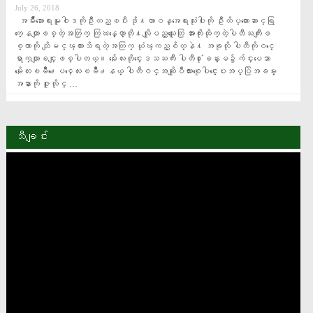
July 26, 2018
  အမ်ဳိးသားေရးမူဝါဒကိုဦးတည္ၿပီး ဒို႔တာဝန္အေရးသံုးပါးကို ဦးထိပ္ထားေဆာင္ရြ
က္ေနတာျဖစ္တဲ့အတြက္ ကြၽန္ေတာ္တို႔လိုျပည္သူေတြ အားကိုးထိုက္တဲ့ပါတီႀကီးျဖ
စ္တာကို သိျမင္ၾကားသိရတဲ့အတြက္ ယံုၾကည္စိတ္နဲ႔ အခုလို ပါတီကိုဝင္ေ
ရာက္လာျခင္းျဖစ္ပါတယ္​။ မႏၲေလးတိုင္းေဒသႀကီး ပါတီ႐ံုးခန္းမ၌က်င္းပေသာ 
မႏၲေလးၿမိဳ႕ေပၚေလးၿမိဳ႕နယ္ ပါတီဝင္အဆုိျပဳလႊာစုေပါင္းေပးအပ္ပြဲအခမ္း
အနားကုိ ဇူလိုင္ …
သီချင်း