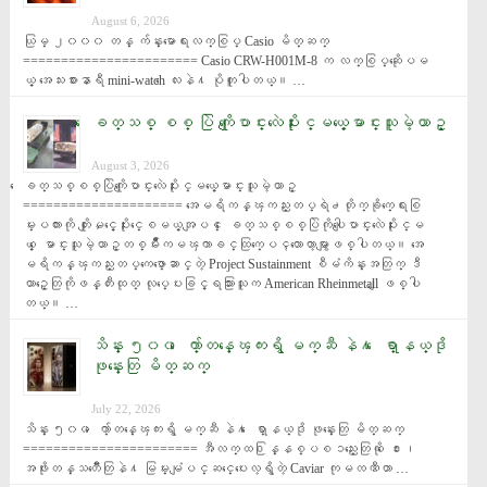
August 6, 2026
ယြမ္ ၂၀၀၀ တန္ က်န္းမာေရးလက္စြပ္ Casio မိတ္ဆက္ 
======================= Casio CRW-H001M-8 က လက္စြပ္ဆိုေပမ
ယ့္ အေသးစားနာရီ mini-watch ေလးနဲ႔ ပိုတူပါတယ္။ …
ေခတ္သစ္ စစ္ ပြဲ ကိုေျပာင္းလဲေပးႏိုင္မယ့္ေမာင္းသူမဲ့ယာဥ္
August 3, 2026
ေခတ္သစ္စစ္ပြဲကိုေျပာင္းလဲေပးႏိုင္မယ့္ေမာင္းသူမဲ့ယာဥ္ 
===================== အေမရိကန္ၾကည္းတပ္ရဲ႕တိုက္ခိုက္ေရးစြ
မ္းပကားကို တိုးျမႇင့္ေပးႏိုင္ေစမယ့္အျပင္ ေခတ္သစ္စစ္ပြဲကိုပါေျပာင္းလဲေပးႏိုင္မ
ယ့္ ေမာင္းသူမဲ့ယာဥ္တစ္မ်ိဳးကမၾကာခင္ထြက္ေပၚလာေတာ့မွာျဖစ္ပါတယ္။ အေ
မရိကန္ၾကည္းတပ္ကေဖာ္ေဆာင္တဲ့ Project Sustainment စီမံကိန္းအတြက္ ဒီ
ယာဥ္ေတြကိုဖန္တီးထုတ္ လုပ္ေပးခြင့္ရသြားသူက American Rheinmetall ျဖစ္ပါ
တယ္။ …
သိန္း ၅၀၀ ေက်ာ္တန္ေၾကးရွိ မက္ဆီ နဲ႔ ေရာ္နယ္ဒို
ဖုန္းေတြ မိတ္ဆက္
July 22, 2026
သိန္း ၅၀၀ ေက်ာ္တန္ေၾကးရွိ မက္ဆီ နဲ႔ ေရာ္နယ္ဒို ဖုန္းေတြ မိတ္ဆက္ 
======================= အီလက္ထ႐ြန္နစ္ပစၥည္းေတြကို ေ႐ႊ၊ 
အဖိုးတန္သတၱဳေတြနဲ႔ မြမ္းမံျပင္ဆင္ေပးေလ့ရွိတဲ့ Caviar ကုမၸဏီဟာ …