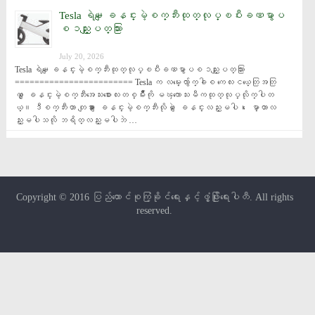
Tesla ရဲ႕‌ေျခနင္းမဲ့စက္ဘီးထုတ္လုပ္ၿပီးခဏမွာပ
စၥည္းျပတ္သြား
July 20, 2026
Tesla ရဲ႕‌ေျခနင္းမဲ့စက္ဘီးထုတ္လုပ္ၿပီးခဏမွာပစၥည္းျပတ္သြား 
======================== Tesla က လမ္းေလွ်ာက္ခါစ ကေလးငယ္ေတြအတြ
က္ ေျခနင္းမဲ့စက္ဘီးအေသးစားေလးတစ္မ်ိဳးကို မၾကာေသးမီကထုတ္လုပ္လိုက္ပါတ
ယ္။ ဒီစက္ဘီးဟာ တျခား ေျခနင္းမဲ့စက္ဘီးလိုပဲ ေျခနင္းလည္းမပါ၊ ေမာ္တာလ
ည္းမပါသလို ဘရိတ္လည္းမပါဘဲ …
Copyright © 2016
ပြည်ထောင်စုကြံ့ခိုင်ရေးနှင့်ဖွံ့ဖြိုးရေးပါတီ
. All rights
reserved.