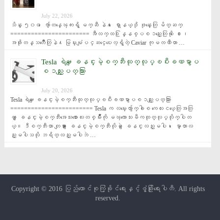
July 22, 2026
သိန္း ၅၀၀ ေက်ာ္တန္ေၾကးရွိ မက္ဆီ နဲ႔ ေရာ္နယ္ဒို ဖုန္းေတြ မိတ္ဆက္ 
======================= အီလက္ထ႐ြန္နစ္ပစၥည္းေတြကို ေ႐ႊ၊ 
အဖိုးတန္သတၱဳေတြနဲ႔ မြမ္းမံျပင္ဆင္ေပးေလ့ရွိတဲ့ Caviar ကုမၸဏီဟာ …
Tesla ရဲ႕‌ေျခနင္းမဲ့စက္ဘီးထုတ္လုပ္ၿပီးခဏမွာပ
စၥည္းျပတ္သြား
July 20, 2026
Tesla ရဲ႕‌ေျခနင္းမဲ့စက္ဘီးထုတ္လုပ္ၿပီးခဏမွာပစၥည္းျပတ္သြား 
======================== Tesla က လမ္းေလွ်ာက္ခါစ ကေလးငယ္ေတြအတြ
က္ ေျခနင္းမဲ့စက္ဘီးအေသးစားေလးတစ္မ်ိဳးကို မၾကာေသးမီကထုတ္လုပ္လိုက္ပါတ
ယ္။ ဒီစက္ဘီးဟာ တျခား ေျခနင္းမဲ့စက္ဘီးလိုပဲ ေျခနင္းလည္းမပါ၊ ေမာ္တာလ
ည္းမပါသလို ဘရိတ္လည္းမပါဘဲ …
Copyright © 2016
ပြည်ထောင်စုကြံ့ခိုင်ရေးနှင့်ဖွံ့ဖြိုးရေးပါတီ
. All rights
reserved.