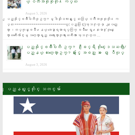
ယ္ ဝတၳဳအစုစုတို႔ ကပ္လႉ
August 5, 2026
ျပည္ခိုင္ၿဖိဳးပါတီဒုဥကၠ႒မွ ဝါဆိုသကၤန္းႏွင့္ လႉဖြယ္ ဝတၳဳအစုစုတို႔ က
ပ္လႉ ========================= (ျပည္တြင္း)ၾသဂုတ္ ၄ ေနျပည္ေ
တာ္ ၊တပ္ကုန္းၿမိဳ႕နယ္ အေနာ္ရထာရပ္ကြက္ ၿမိဳ႕ေရွ႕စႏၵာ႐ုံဘုန္းေ
တာ္ႀကီးေက်ာင္းမွ သက္ေတာ္ရွည္ ဆရာေတာ္ဘုရားႀကီးအား ၾသဂုတ္လ …
ျပည္ခိုင္ၿဖိဳးပါတီ ဥကၠ႒ ဦးခင္ရီ တိုင္းေဒသႀကီး/ျ
ပည္နယ္ လႊတ္ေတာ္ဥကၠ႒မ်ားႏွင့္ အစည္း အ ေဝး ျပဳလုပ္
August 3, 2026
ျပည္နယ္ႏွင့္တိုင္း သတင္းမ်ား