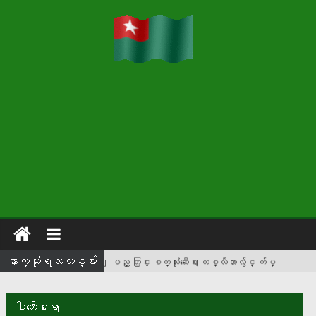
ေနာက္ဆံုးရသတင္းမ်ား
ျပည္ တြင္း စက္သုံးဆီေဈး တစ္လီတာလွ်င္ က်ပ္
၁၇၀ မွ ၂၆၅ အထိ ျမင့္တက္
တစ္လကို လူတူစက္႐ုပ္ ၁၀၀၀ ထုတ္လုပ္မယ့္ မစ္ဆူဘီရွီ
ပါတီေရးရာ