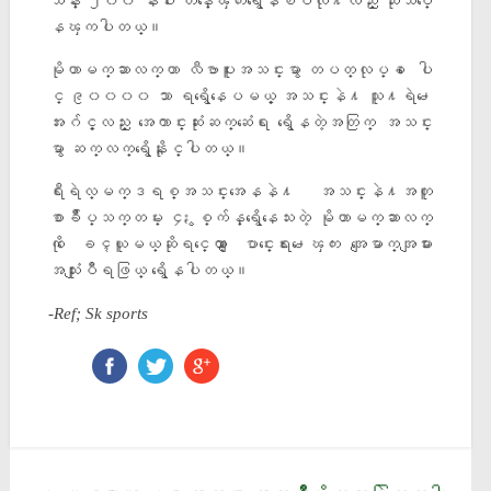
သန္း ၂၀၀ နီးပါး တန္ေၾကးရွိေနၿပီလို႔လည္း သံုးသပ္ေ
နၾကပါတယ္။
မိုဟာမက္ဆာလက္ဟာ လီဗာပူးအသင္းမွာ တပတ္လုပ္ခ ေပါ
င္ ၉၀၀၀၀ သာ ရရွိေနေပမယ့္ အသင္းနဲ႔ သူ႔ရဲ႕ေ
အးဂ်င့္လည္း အေကာင္းဆံုးဆက္ဆံေရး ရွိေနတဲ့အတြက္ အသင္း
မွာ ဆက္လက္ရွိေနႏိုင္ပါတယ္။
ရီးရဲလ္မက္ဒရစ္အသင္းအေနနဲ႔ အသင္းနဲ႔အတူ
စာခ်ဳပ္သက္တမ္း ၄ ႏွစ္က်န္ရွိေနေသးတဲ့ မိုဟာမက္ဆာလက္
ကို ေခၚယူမယ္ဆိုရင္ေတာ့ ေျပာင္းေရႊ႕ေၾကး အေျမာက္အျမား
အသံုးျပဳရဖြယ္ ရွိေနပါတယ္။
-Ref; Sk sports