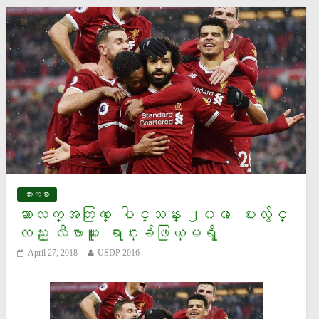
အားကစား
ဆာလက္အတြက္ ေပါင္သန္း ၂၀၀ ေပးလွ်င္
လည္း လီဗာပူး ေရာင္းခ်ဖြယ္မရွိ
April 27, 2018
USDP 2016