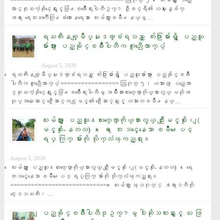
================================= ဩဂုတ္ ၅၊ ေလးမ်က္ႏွာ ျပည္ေ
ထာင္စုႀကံ့ခိုင္ေရးႏွင့္ဖြံ႕ၿဖိဳးေရးပါတီဥကၠ႒ ဦးခင္ရီ၏ လမ္းၫႊန္ခ်က္
အရ ေရေဘးႀကဳံေတြ႕ခံစားေနရေသာ ေလးမ်က္ႏွာၿမိဳ႕နယ္မွ …
ေရႀကီးနစ္ျမဳပ္မႈဒဏ္ခံရသည့္ ေက်း႐ြာမ်ားရွိ ျပည္သူ
မ်ားအား ျပည္ခိုင္ၿဖိဳးပါတီက ကူညီေထာက္ပံ့
August 5, 2026
ေရႀကီးနစ္ျမဳပ္မႈဒဏ္ခံရသည့္ ေက်း႐ြာမ်ားရွိ ျပည္သူမ်ားအား ျပည္ခိုင္ၿဖိဳး
ပါတီက ကူညီေထာက္ပံ့ ================= ဩဂုတ္ ၅၊ ဟသၤာတ ျပည္ေထာ
င္စုႀကံ့ခိုင္ေရးႏွင့္ဖြံ႕ၿဖိဳးေရးပါတီမွ အမ်ိဳးသားလႊတ္ေတာ္ကိုယ္စားလွယ္ ဗဟိုအ
လုပ္အမႈေဆာင္ ဦးေအာင္တင္ျမင့္၏ ဦးေဆာင္မႈႏွင့္ ဟသၤာတၿမိဳ႕နယ္ …
ေလးမ်က္ႏွာ ျပည္သူ႔လႊတ္ေတာ္ကိုယ္စားလွယ္ ဦးျမင့္စိုး၊ (ျ
မင့္စိုး-နတလ) ၊ ေရ ေဘး သင့္ေနေသာ ၿမိဳ႕ေပၚ
ရပ္ ကြက္ မ်ားကို လိုက္လံၾကည့္ရႈ။
August 5, 2026
ေလးမ်က္ႏွာ ျပည္သူ႔လႊတ္ေတာ္ကိုယ္စားလွယ္ ဦးျမင့္စိုး၊ (ျမင့္စိုး-နတလ) ၊ ေရေ
ဘးသင့္ေနေသာ ၿမိဳ႕ေပၚ ရပ္ကြက္ မ်ားကို လိုက္လံၾကည့္ရႈ။ 
============================= ေလးမ်က္ႏွာ ၾသဂုတ္ ၄ ဧရာဝတီတို
င္းေဒသႀကီး၊ …
ျပည္ခိုင္ၿဖိဳးပါတီဒုဥကၠ႒မွ ဝါဆိုသကၤန္းႏွင့္ လႉ ဖြ