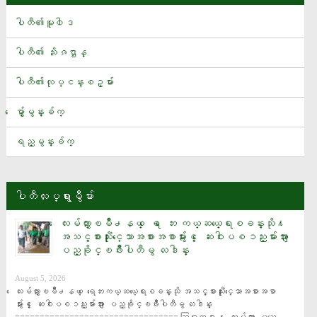
UFC 331 ၿပိဳင္ ပြဲ မွာ ထိပ္ဆုံးေခါင္ ပြဲ ႀကီးအျဖစ္ ထိုး ရ ေတာ့ မယ့္ လက္ရွိ
ပါတီ၏မူ၀ါဒ
ခ်န္ပီယံ ‌Joshua Van
ယြမ္ ၂၀၀၀ တန္ က်န္းမာေရး လက္ စြပ္ Casio မိတ္ဆက္
ပါတီ၏ သႏိၷဌာန္
ႏိုင္ငံေတာ္သမၼတ ထိုင္းႏိုင္ငံသို႔ ေရာက္ရွိ
ပါတီ၏လုပ္ငန္းစဥ္မ်ား
ေလ့က်င့္ေရး ဝတ္စုံ အ တြ က္ ေပါင္ သန္း ၂၀ တန္ စ ပြ န္ဆာ စာခ်ဳပ္ကို မ
န္ယူ ခ်ဳပ္ဆို
ေမွ်ာ္မွန္းခ်က္
ျမန္မာ့လက္ေ႐ြးစင္ အမ်ိဳးသားအသင္းႏွင့္ အမ်ိဳးသမီးအသင္းတို႔ ကြင္း သြင္း ျခ
ရည္မွန္းခ်က္
င္းခတ္ကစားနည္း၌ ေငြ တံဆိပ္ဆုမ်ားအသီးသီး ဆြတ္ခူး
ေလးမ်က္ႏွာၿမိဳ႕နယ္ ေရ ေဘး ကယ္ဆယ္ေရးစခန္းသို႔ အသင့္စားသုံးႏိုင္ေသာအစား
အစာမ်ားႏွင့္ ေဆးဝါးပစၥည္းမ်ားအား ျပည္ခိုင္ၿဖိဳးပါတီမွ လႉဒါန္း
ပါတီလႈပ္ရွားမွဳမ်ား
ေရႀကီးနစ္ျမဳပ္မႈဒဏ္ခံရသည့္ ေက်း႐ြာမ်ားရွိ ျပည္သူမ်ားအား ျပည္ခိုင္ၿဖိဳး
ေလးမ်က္ႏွာၿမိဳ႕နယ္ ေရ ေဘး ကယ္ဆယ္ေရးစခန္းသို႔
ပါတီက ကူညီေထာက္ပံ့
အသင့္စားသုံးႏိုင္ေသာအစားအစာမ်ားႏွင့္ ေဆးဝါးပစၥည္းမ်ားအား ျ
ဒီယိုမန္ဒီကို ရီးယဲလ္မက္ဒရစ္အသင္း ေခၚယူ
ပည္ခိုင္ၿဖိဳးပါတီမွ လႉဒါန္း
August 5, 2026
ေလးမ်က္ႏွာၿမိဳ႕နယ္ ေရေဘးကယ္ဆယ္ေရးစခန္းသို အသင့္စားသုံးႏိုင္ေသာအစားအစာ
မ်ားႏွင့္ ေဆးဝါးပစၥည္းမ်ားအား ျပည္ခိုင္ၿဖိဳးပါတီမွ လႉဒါန္း 