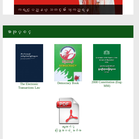
ကရင္ျပည္နယ္ သတင္းမ်ား ၾကည့္ရန္
စာအုပ္စင္
2008 Constitution (Eng-
Democracy Book
The Electronic
MM)
Transactions Law
ရွေးကောက်ပွဲ
ကြေညာစာတမ်း_မာတိကာ