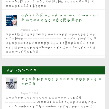
ခင္းၿပိဳင္ပြဲ ၂၀၂၆ ၿပိဳင္ ပြဲ၏ ကြင္းသြင္းျခင္းခတ္ၿပိဳင္ပြဲ၌ ေငြ
တံဆိပ္ဆုမ်ားအသီးသီးရရွိခဲ့ေၾကာင္း …
လာအိုနဲ႔ပြဲ ပြဲစဥ္အလိုက္ အ ေကာင္း ဆုံး ကစားသမားဆု
ကို ဟက္ထရစ္ရွင္ ဝင္းႏိုင္ထြန္း ဆြတ္ခူး
August 5, 2026
လာအိုနဲ႔ပြဲ ပြဲစဥ္အလိုက္အေကာင္းဆုံးကစားသမားဆုကို ဟက္ထရစ္ရွင္ ဝင္းႏို
င္ထြန္း ဆြတ္ခူး ====================== ျမန္မာ(၇-၂)လာအိုပြဲမွ ပြဲ
စဥ္အလိုက္အေကာင္းဆုံးကစားသမားဆုကို ဟက္ထရစ္သြင္းယူခဲ့တဲ့ တိုက္စစ္မႉး 
ဝင္းႏိုင္ထြန္းက ဆြတ္ခူးရရွိခဲ့ပါတယ္။ ဝင္းႏိုင္ထြန္းဟာ ဖိလစ္ပိုင္နဲ႔ပြဲ
မွာလည္း တစ္ဂိုးသြင္းယူခဲ့လို …
နည္းပညာသတင္းမ်ား
တစ္လကို လူတူစက္႐ုပ္ ၁၀၀၀ ထုတ္လုပ္မယ့္ မ
စ္ဆူဘီရွီ
August 7, 2026
တစ္လကို လူတူစက္႐ုပ္ ၁၀၀၀ ထုတ္လုပ္မယ့္ မစ္ဆူဘီရွီ 
================== ေမာ္ေတာ္ကားနဲ႔အႀကီးစားစက္မႈလုပ္ငန္းမွာ ဂုဏ္သ
တင္းႀကီးမားလွတဲ့ မစ္ဆူဘီရွီကုမၸဏီက အခုဆိုရင္ လူတူစက္႐ုပ္ေတြဘ