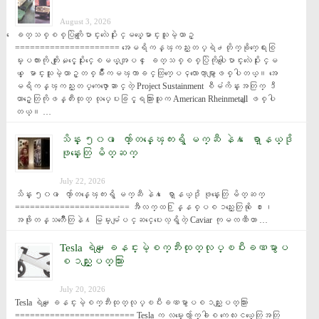
August 3, 2026
ေခတ္သစ္စစ္ပြဲကိုေျပာင္းလဲေပးႏိုင္မယ့္ေမာင္းသူမဲ့ယာဥ္ 
===================== အေမရိကန္ၾကည္းတပ္ရဲ႕တိုက္ခိုက္ေရးစြ
မ္းပကားကို တိုးျမႇင့္ေပးႏိုင္ေစမယ့္အျပင္ ေခတ္သစ္စစ္ပြဲကိုပါေျပာင္းလဲေပးႏိုင္မ
ယ့္ ေမာင္းသူမဲ့ယာဥ္တစ္မ်ိဳးကမၾကာခင္ထြက္ေပၚလာေတာ့မွာျဖစ္ပါတယ္။ အေ
မရိကန္ၾကည္းတပ္ကေဖာ္ေဆာင္တဲ့ Project Sustainment စီမံကိန္းအတြက္ ဒီ
ယာဥ္ေတြကိုဖန္တီးထုတ္ လုပ္ေပးခြင့္ရသြားသူက American Rheinmetall ျဖစ္ပါ
တယ္။ …
သိန္း ၅၀၀ ေက်ာ္တန္ေၾကးရွိ မက္ဆီ နဲ႔ ေရာ္နယ္ဒို
ဖုန္းေတြ မိတ္ဆက္
July 22, 2026
သိန္း ၅၀၀ ေက်ာ္တန္ေၾကးရွိ မက္ဆီ နဲ႔ ေရာ္နယ္ဒို ဖုန္းေတြ မိတ္ဆက္ 
======================= အီလက္ထ႐ြန္နစ္ပစၥည္းေတြကို ေ႐ႊ၊ 
အဖိုးတန္သတၱဳေတြနဲ႔ မြမ္းမံျပင္ဆင္ေပးေလ့ရွိတဲ့ Caviar ကုမၸဏီဟာ …
Tesla ရဲ႕‌ေျခနင္းမဲ့စက္ဘီးထုတ္လုပ္ၿပီးခဏမွာပ
စၥည္းျပတ္သြား
July 20, 2026
Tesla ရဲ႕‌ေျခနင္းမဲ့စက္ဘီးထုတ္လုပ္ၿပီးခဏမွာပစၥည္းျပတ္သြား 
======================== Tesla က လမ္းေလွ်ာက္ခါစ ကေလးငယ္ေတြအတြ