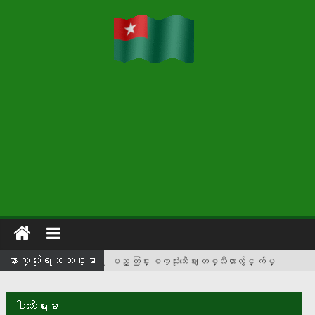
ေနာက္ဆံုးရသတင္းမ်ား
ျပည္ တြင္း စက္သုံးဆီေဈး တစ္လီတာလွ်င္ က်ပ္
၁၇၀ မွ ၂၆၅ အထိ ျမင့္တက္
တစ္လကို လူတူစက္႐ုပ္ ၁၀၀၀ ထုတ္လုပ္မယ့္ မစ္ဆူဘီရွီ
ပါတီေရးရာ