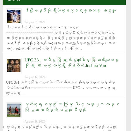
ဒီယိုမန္ဒီကို ရီးယဲလ္မက္ဒရစ္အသင္း ေခၚယူ
August 7, 2026
ဒီယိုမန္ဒီကို ရီးယဲလ္မက္ဒရစ္အသင္း ေခၚယူ 
======================= စပိန္ထိပ္သီး ရီးယဲလ္မက္ဒရစ္အသင္း
ဟာ လိုက္ပ္ဇစ္အသင္းရဲ႕ အိုင္ဗရီကိုစ္ လူငယ္ေတာင္ပံၾကယ္ပြင့္ ဒီယို
မန္ဒီကို ေခၚယူႏိုင္ခဲ့ၿပီျဖစ္ေၾကာင္း အတည္ျပဳေၾကညာခဲ့ပါတယ္။ အသ
က္ (၁၉)ႏွစ္အ႐ြယ္သာရွိေသးတဲ့ ဒီယိုမန္ဒီအတြက္ …
UFC 331 ၿပိဳင္ ပြဲ မွာ ထိပ္ဆုံးေခါင္ ပြဲ ႀကီးအျဖစ္
ထိုး ရ ေတာ့ မယ့္ လက္ရွိ ခ်န္ပီယံ ‌Joshua Van
August 6, 2026
UFC 331 ၿပိဳင္ပြဲမွာ ထိပ္ဆုံးေခါင္ပြဲႀကီးအျဖစ္ ထိုးရေတာ့မယ့္ လက္ရွိ ခ်န္
ပီယံ ‌Joshua Van ==================== UFC က စက္တက္ဘာ ၁၉ ရ
က္ေန႔မွာ …
ေလ့က်င့္ေရး ဝတ္စုံ အ တြ က္ ေပါင္ သန္း ၂၀ တန္ စ
ပြ န္ဆာ စာခ်ဳပ္ကို မန္ယူ ခ်ဳပ္ဆို
August 6, 2026
ေလ့က်င့္ေရး ဝတ္စုံအတြက္ ေပါင္ သန္း ၂၀ တန္ စပြန္ဆာ စာခ်ဳပ္ကို မန္ယူ 