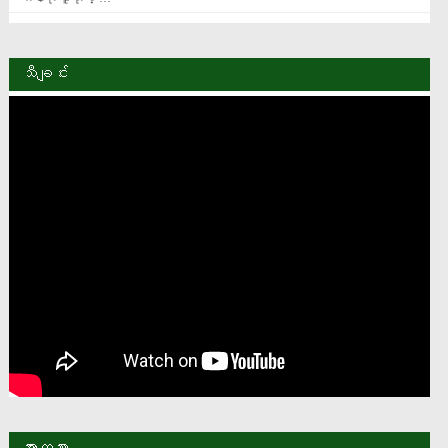
သီချင်း
အားကစား