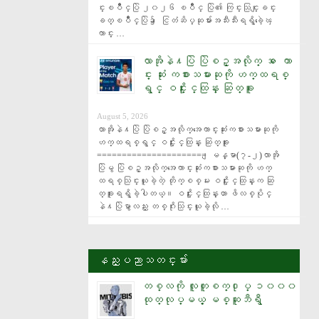
င္းၿပိဳင္ပြဲ ၂၀၂၆ ၿပိဳင္ ပြဲ၏ ကြင္းသြင္းျခင္း
ခတ္ၿပိဳင္ပြဲ၌ ေငြတံဆိပ္ဆုမ်ားအသီးသီးရရွိခဲ့ေၾ
ကာင္း …
လာအိုနဲ႔ပြဲ ပြဲစဥ္အလိုက္ အ ေကာ
င္း ဆုံး ကစားသမားဆုကို ဟက္ထရစ္
ရွင္ ဝင္းႏိုင္ထြန္း ဆြတ္ခူး
August 5, 2026
လာအိုနဲ႔ပြဲ ပြဲစဥ္အလိုက္အေကာင္းဆုံးကစားသမားဆုကို 
ဟက္ထရစ္ရွင္ ဝင္းႏိုင္ထြန္း ဆြတ္ခူး 
====================== ျမန္မာ(၇-၂)လာအို
ပြဲမွ ပြဲစဥ္အလိုက္အေကာင္းဆုံးကစားသမားဆုကို ဟက္
ထရစ္သြင္းယူခဲ့တဲ့ တိုက္စစ္မႉး ဝင္းႏိုင္ထြန္းက ဆြ
တ္ခူးရရွိခဲ့ပါတယ္။ ဝင္းႏိုင္ထြန္းဟာ ဖိလစ္ပိုင္
နဲ႔ပြဲမွာလည္း တစ္ဂိုးသြင္းယူခဲ့လို …
နည္းပညာသတင္းမ်ား
တစ္လကို လူတူစက္႐ုပ္ ၁၀၀၀
ထုတ္လုပ္မယ့္ မစ္ဆူဘီရွီ