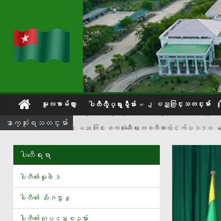
မူလစာမ်က္ႏွာ
ျပည္တြင္းသတင္းမ်ား
ပါတီလွဳပ္ရွားမွဳမ်ား
ေနာက္ဆံုးရသတင္းမ်ား
ျပည္ တြင္း စက္သုံးဆီေဈး တစ္လီတာလွ်င္ က်ပ္ ၁၇
တစ္လကို လူတူစက္႐ုပ္ ၁၀၀၀ ထုတ္လုပ္မယ့္ မစ္
UFC 331 ၿပိဳင္ ပြဲ မွာ ထိပ္ဆုံးေခါင္ ပြဲ ႀကီးအျဖစ္ ထိုး ရ ေတာ့ မယ့္ လက္ရွိ ခ်
ပါတီေရးရာ
ယြမ္ ၂၀၀၀ တန္ က်န္းမာေရး လက္ စြပ္ Casio မိတ္ဆက္
ပါတီ၏မူ၀ါဒ
ႏိုင္ငံေတာ္သမၼတ ထိုင္းႏိုင္ငံသို႔ ေရာက္ရွိ
ပါတီ၏ သႏိၷဌာန္
ေလ့က်င့္ေရး ဝတ္စုံ အ တြ က္ ေပါင္ သန္း ၂၀ တန္ စ ပြ န္ဆာ စာခ်ဳပ္ကို မန္ယူ ခ
ျမန္မာ့လက္ေ႐ြးစင္ အမ်ိဳးသားအသင္းႏွင့္ အမ်ိဳးသမီးအသင္းတို႔ ကြင္း သြင္း ျခင္း
ပါတီ၏လုပ္ငန္းစဥ္မ်ား