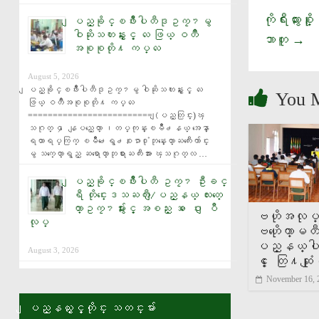
ကိုရီးယားႏ
ျပည္ခိုင္ၿဖိဳးပါတီဒုဥကၠ႒မွ
ဝါဆိုသကၤန္းႏွင့္ လႉ ဖြယ္ ဝတၳဳ
ဘာတူ
→
အစုစုတို႔ ကပ္လႉ
August 5, 2026
ျပည္ခိုင္ၿဖိဳးပါတီဒုဥကၠ႒မွ ဝါဆိုသကၤန္းႏွင့္ လႉ
You 
ဖြယ္ ဝတၳဳအစုစုတို႔ ကပ္လႉ 
========================= (ျပည္တြင္း)ၾ
သဂုတ္ ၄ ေနျပည္ေတာ္ ၊တပ္ကုန္းၿမိဳ႕နယ္ အေနာ္
ရထာရပ္ကြက္ ၿမိဳ႕ေရွ႕စႏၵာ႐ုံဘုန္းေတာ္ႀကီးေက်ာင္း
မွ သက္ေတာ္ရွည္ ဆရာေတာ္ဘုရားႀကီးအား ၾသဂုတ္လ …
ျပည္ခိုင္ၿဖိဳးပါတီ ဥကၠ႒ ဦးခင္
ရီ တိုင္းေဒသႀကီး/ျပည္နယ္ လႊတ္ေ
တာ္ဥကၠ႒မ်ားႏွင့္ အစည္း အ ေဝး ျပဳ
ဗဟိုအလုပ
လုပ္
ဗဟိုေကာ္မတီ
ပည္နယ္ပါ
August 3, 2026
င့္ ေတြ႔ဆံုျ
November 16, 
ျပည္နယ္ႏွင့္တိုင္း သတင္းမ်ား