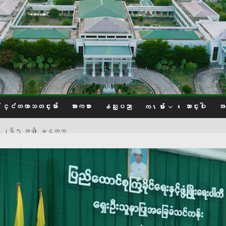
ႏိုင္ငံတကာသတင္းမ်ား
အားကစား
နည္းပညာ
ေဆာင္းပါး
အင
က႑မ်ား
၀ မွ ၂၆၅ အထိ ျမင့္တက္
ဆူဘီရွီ
န္ပီယံ ‌Joshua Van
်ဳပ္ဆို
ခတ္ကစားနည္း၌ ေငြ တံဆိပ္ဆုမ်ားအသီးသီး ဆြတ္ခူး