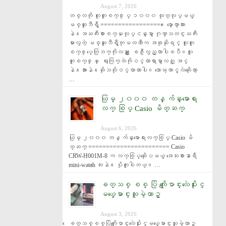
August 7, 2026
တစ္လကို လူတူစက္႐ုပ္ ၁၀၀၀ ထုတ္လုပ္မယ့္ 
မစ္ဆူဘီရွီ ================== ေမာ္ေတာ္ကား
နဲ႔အႀကီးစားစက္မႈလုပ္ငန္းမွာ ဂုဏ္သတင္းႀကီး
မားလွတဲ့ မစ္ဆူဘီရွီကုမၸဏီက အခုဆိုရင္ လူတူ
စက္႐ုပ္ေတြဘက္ကိုလည္း ေျခဦးလွည့္လာပါၿပီ။လူ
တူစက္႐ုပ္ ေဈးကြက္ထဲကိုဝင္လာရာမွာလည္း အင္
နဲ႔အားနဲ႔ဆိုသလိုဝင္လာတာပါ။ ဘာေၾကာင့္လဲဆိုေတာ့ 
…
ယြမ္ ၂၀၀၀ တန္ က်န္းမာေရး
လက္ စြပ္ Casio မိတ္ဆက္
August 6, 2026
ယြမ္ ၂၀၀၀ တန္ က်န္းမာေရးလက္စြပ္ Casio မိ
တ္ဆက္ ======================= Casio 
CRW-H001M-8 က လက္စြပ္ဆိုေပမယ့္ အေသးစားနာရီ 
mini-watch ေလးနဲ႔ ပိုတူပါတယ္။ …
ေခတ္သစ္ စစ္ ပြဲ ကိုေျပာင္းလဲေပးႏိုင္
မယ့္ေမာင္းသူမဲ့ယာဥ္
August 3, 2026
ေခတ္သစ္စစ္ပြဲကိုေျပာင္းလဲေပးႏိုင္မယ့္ေမာင္းသူမဲ့ယာဥ္ 