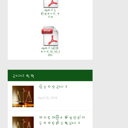
ရွေးကောက်ပွဲ
ကြေညာစာတမ်း_မာ
တိကာ
ရွေးကောက်ပွဲကြေငြာ
စာတမ်း_31_10_2
025
ဥပေဒေရးရာ
လွ်ပ္စစ္ဥပေဒ
April 26, 2016
အသင္းအဖြဲ႕မ်ားမွတ္ပုံတ
င္ၿခင္းဆိုင္ရာဥပေဒ