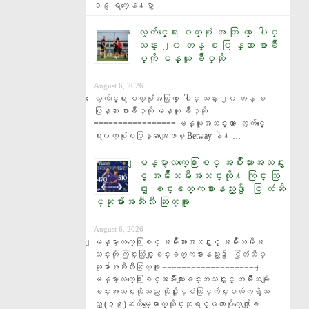
၁၉ ရက္ေန႔မွာ …
ေလ့က်င့္ေရး ဝတ္စုံ အ တြ က္ ေပါင္
သန္း ၂၀ တန္ စ ပြ န္ဆာ စာခ်ဳ
ပ္ကို မန္ယူ ခ်ဳပ္ဆို
August 6, 2026
ေလ့က်င့္ေရး ဝတ္စုံအတြက္ ေပါင္ သန္း ၂၀ တန္ စ
ပြန္ဆာ စာခ်ဳပ္ကို မန္ယူ ခ်ဳပ္ဆို 
================= မန္ယူအသင္းဟာ ေလ့က်င့္ေ
ရး၀တ္စုံစပြန္ဆာအျဖစ္ Betway နဲ႔ …
ျမန္မာ့လက္ေ႐ြးစင္ အမ်ိဳးသားအသင္းႏွ
င့္ အမ်ိဳးသမီးအသင္းတို႔ ကြင္း သြ
င္း ျခင္းခတ္ကစားနည္း၌ ေငြ တံဆိ
ပ္ဆုမ်ားအသီးသီး ဆြတ္ခူး
August 6, 2026
ျမန္မာ့လက္ေ႐ြးစင္ အမ်ိဳးသားအသင္းႏွင့္ အမ်ိဳးသမီးအ
သင္းတို ကြင္းသြင္းျခင္းခတ္ကစားနည္း၌ ေငြတံဆိပ္
ဆုမ်ားအသီးသီးဆြတ္ခူး ==================== ျ
မန္မာ့လက္ေ႐ြးစင္အမ်ိဳးသားျခင္းအသင္းႏွင့္ အမ်ိဳးသမီးျ
ခင္းအသင္းတိုသည္ ထိုင္းႏိုင္ငံတြင္က်င္းပလ်က္ရွိသ
ည့္ (၃၉)ႀကိမ္ေျမာက္ထိုင္းဘုရင့္ဖလားပိုက္ေက်ာ္ျခ