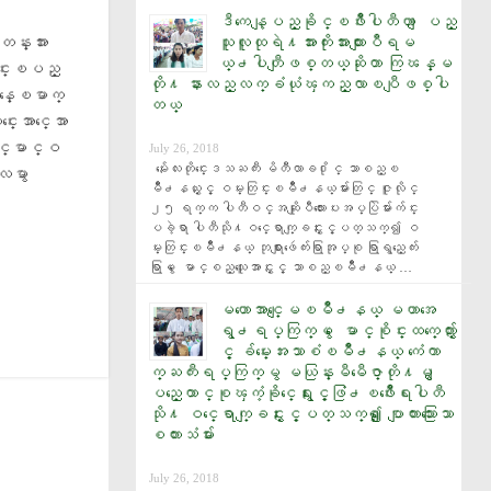
ဒီကေန့ျပည္ခုိင္ၿဖိဳးပါတီဟာ ျပည္
န္းအား
သူလူထုရဲ႔အားကိုးအားထားျပဳရမ
ယ္႕ပါတီျဖစ္တယ္ဆိုတာ ကြၽန္မ
င္းၿပည္
တို႔ နားလည္လက္ခံယုံၾကည္လာၿပီျဖစ္ပါ
ုန္ေၿမာက္
တယ္
္းေအာင္ေအာ
င္ေမာင္ဝ
July 26, 2018
  မႏၲေလးတိုင္းေဒသႀကီး မိတီၴလာခ႐ိုင္ သာစည္ၿ
လမွာ
မိဳ႕နယ္ႏွင့္ ဝမ္းတြင္းၿမိဳ႕နယ္မ်ားတြင္ ဇူလိုင္ 
၂၅ ရက္က ပါတီဝင္အဆိုျပဳလႊာေပးအပ္ပြဲမ်ားက်င္း
ပခဲ့ရာ ပါတီသို႔ဝင္ေရာက္ျခင္းႏွင့္ပတ္သက္၍ ဝ
မ္းတြင္းၿမိဳ႕နယ္ ဘုရားျဖဴေက်းရြာအုပ္စု ရြာရွည္ေက်း
ရြာမွ ေမာင္စည္သူေအာင္ႏွင့္ သာစည္ၿမိဳ႕နယ္ …
မဟာေအာင္ေျမၿမိဳ႕နယ္ မဟာအေ
ရွ႕ရပ္ကြက္မွ ေမာင္စုိင္းထက္ေက်ာ္ႏွ
င့္ ခ်မ္းေအးသာစံၿမိဳ႕နယ္ ကံေကာ
က္ႀကီးရပ္ကြက္မွ မယြန္းမီမီေဇာ္တုိ႔မွ ျ
ပည္ေထာင္စုၾကံ့ခုိင္ေရးႏွင့္ဖြံ႕ၿဖိဳးေရးပါတီ
သုိ႔ ဝင္ေရာက္ျခင္းႏွင့္ပတ္သက္၍ ​ေျပာျကားသြား​ေသာ
စကားသံမ်ား
July 26, 2018