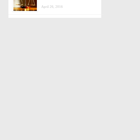
April 26, 2016