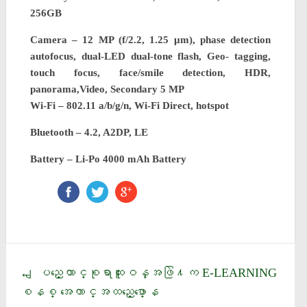
256GB
Camera – 12 MP (f/2.2, 1.25 μm), phase detection
autofocus, dual-LED dual-tone flash, Geo- tagging,
touch focus, face/smile detection, HDR,
panorama,Video, Secondary 5 MP
Wi-Fi – 802.11 a/b/g/n, Wi-Fi Direct, hotspot
Bluetooth – 4.2, A2DP, LE
Battery – Li-Po 4000 mAh Battery
ျပည္ေထာင္စုရာထူးဝန္အဖြဲ႔က E-LEARNING
←
စနစ္ အေကာင္အထည္ေဖာ္ေန