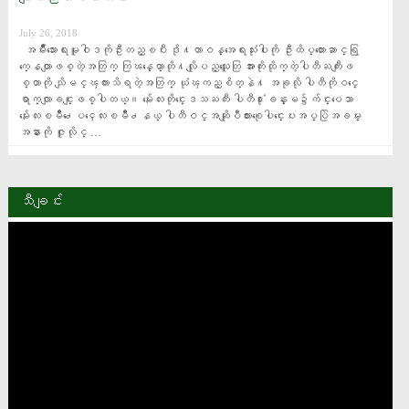
July 26, 2018
  အမ်ဳိးသားေရးမူဝါဒကိုဦးတည္ၿပီး ဒို႔တာဝန္အေရးသံုးပါးကို ဦးထိပ္ထားေဆာင္ရြ
က္ေနတာျဖစ္တဲ့အတြက္ ကြၽန္ေတာ္တို႔လိုျပည္သူေတြ အားကိုးထိုက္တဲ့ပါတီႀကီးျဖ
စ္တာကို သိျမင္ၾကားသိရတဲ့အတြက္ ယံုၾကည္စိတ္နဲ႔ အခုလို ပါတီကိုဝင္ေ
ရာက္လာျခင္းျဖစ္ပါတယ္​။ မႏၲေလးတိုင္းေဒသႀကီး ပါတီ႐ံုးခန္းမ၌က်င္းပေသာ 
မႏၲေလးၿမိဳ႕ေပၚေလးၿမိဳ႕နယ္ ပါတီဝင္အဆုိျပဳလႊာစုေပါင္းေပးအပ္ပြဲအခမ္း
အနားကုိ ဇူလိုင္ …
သီချင်း