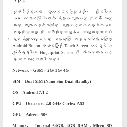
ဒီဇိုင္း
ပံုစံဒီဇိုင္းကေတာ့ လွပေသသပ္တဲ့ဖုန္းလို႔ ဆိုႏိုင္ပါတ
ယ္။ ေဘးေဘာင္ေတြ ပါးလႊာတဲ့ မ်က္ႏွာျပင္အျပည့္ ပံုစံမ်ိဳး တည္ေ
ဆာက္ ထားတာျဖစ္တဲ့အတြက္ မ်က္ႏွာျပင္က်ယ္ဝန္းပါတယ္။
ဖုန္းကိုယ္ထည္ ကို သတၱဳကိုယ္ထည္နဲ႔ တည္ေဆာက္ထားၿပီး
ေရွ႕မ်က္ႏွာျပင္ေပၚမွာ ခလုတ္ေတြ တစ္မွမပါတဲ့အတြက္
Android Button စနစ္ေတြကို Touch Screen ေပၚမွာပဲ အ
သံုးျပဳရမွာပါ။ Fingerprint Sensor ကို ေက်ာဘက္ကာဗာေပၚ
မွာ တပ္ဆင္ေပးထားပါတယ္။
Network – GSM – 2G/ 3G/ 4G
SIM – Dual SIM (Nano Sim Dual Standby)
OS – Android 7.1.2
CPU – Octa-core 2.0 GHz Cortex-A53
GPU – Adreno 506
Memory – Internal 64GB, 4GB RAM , Micro SD