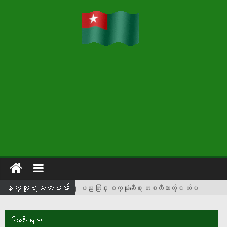
ေနာက္ဆံုးရသတင္းမ်ား
ျပည္ တြင္း စက္သုံးဆီေဈး တစ္လီတာလွ်င္ က်ပ္
၁၇၀ မွ ၂၆၅ အထိ ျမင့္တက္
တစ္လကို လူတူစက္႐ုပ္ ၁၀၀၀ ထုတ္လုပ္မယ့္ မစ္ဆူဘီရွီ
ပါတီေရးရာ