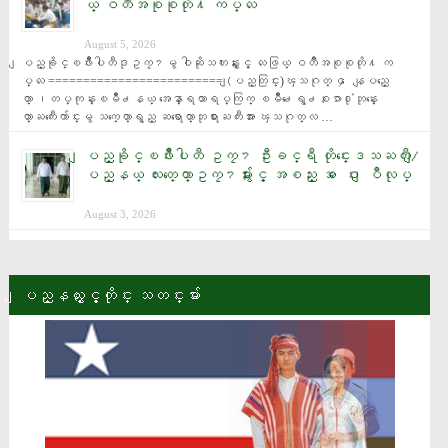
ယ္ ဝတၳဳအစုစုတို႔ ကပ္လႉ
August 5, 2026
ျပည္ခိုင္ၿဖိဳးပါတီဒုဥကၠ႒မွ ဝါဆိုသကၤန္းႏွင့္ လႉဖြယ္ ဝတၳဳအစုစုတို႔ က
ပ္လႉ ========================= (ျပည္တြင္း)ၾသဂုတ္ ၄ ေနျပည္ေ
တာ္ ၊တပ္ကုန္းၿမိဳ႕နယ္ အေနာ္ရထာရပ္ကြက္ ၿမိဳ႕ေရွ႕စႏၵာ႐ုံဘုန္းေ
တာ္ႀကီးေက်ာင္းမွ သက္ေတာ္ရွည္ ဆရာေတာ္ဘုရားႀကီးအား ၾသဂုတ္လ …
ျပည္ခိုင္ၿဖိဳးပါတီ ဥကၠ႒ ဦးခင္ရီ တိုင္းေဒသႀကီး/ျ
ပည္နယ္ လႊတ္ေတာ္ဥကၠ႒မ်ားႏွင့္ အစည္း အ ေဝး ျပဳလုပ္
August 3, 2026
ျပည္နယ္ႏွင့္တိုင္း သတင္းမ်ား