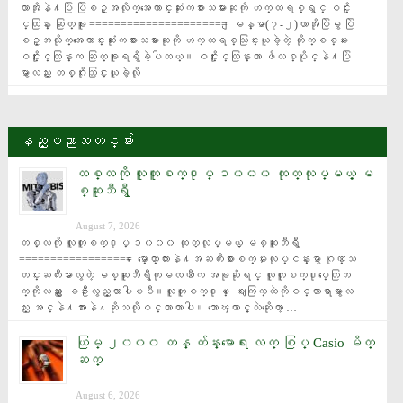
လာအိုနဲ႔ပြဲ ပြဲစဥ္အလိုက္အေကာင္းဆုံးကစားသမားဆုကို ဟက္ထရစ္ရွင္ ဝင္းႏို
င္ထြန္း ဆြတ္ခူး ====================== ျမန္မာ(၇-၂)လာအိုပြဲမွ ပြဲ
စဥ္အလိုက္အေကာင္းဆုံးကစားသမားဆုကို ဟက္ထရစ္သြင္းယူခဲ့တဲ့ တိုက္စစ္မႉး 
ဝင္းႏိုင္ထြန္းက ဆြတ္ခူးရရွိခဲ့ပါတယ္။ ဝင္းႏိုင္ထြန္းဟာ ဖိလစ္ပိုင္နဲ႔ပြဲ
မွာလည္း တစ္ဂိုးသြင္းယူခဲ့လို …
နည္းပညာသတင္းမ်ား
တစ္လကို လူတူစက္႐ုပ္ ၁၀၀၀ ထုတ္လုပ္မယ့္ မ
စ္ဆူဘီရွီ
August 7, 2026
တစ္လကို လူတူစက္႐ုပ္ ၁၀၀၀ ထုတ္လုပ္မယ့္ မစ္ဆူဘီရွီ 
================== ေမာ္ေတာ္ကားနဲ႔အႀကီးစားစက္မႈလုပ္ငန္းမွာ ဂုဏ္သ
တင္းႀကီးမားလွတဲ့ မစ္ဆူဘီရွီကုမၸဏီက အခုဆိုရင္ လူတူစက္႐ုပ္ေတြဘ
က္ကိုလည္း ေျခဦးလွည့္လာပါၿပီ။လူတူစက္႐ုပ္ ေဈးကြက္ထဲကိုဝင္လာရာမွာလ
ည္း အင္နဲ႔အားနဲ႔ဆိုသလိုဝင္လာတာပါ။ ဘာေၾကာင့္လဲဆိုေတာ့ …
ယြမ္ ၂၀၀၀ တန္ က်န္းမာေရး လက္ စြပ္ Casio မိတ္
ဆက္
August 6, 2026