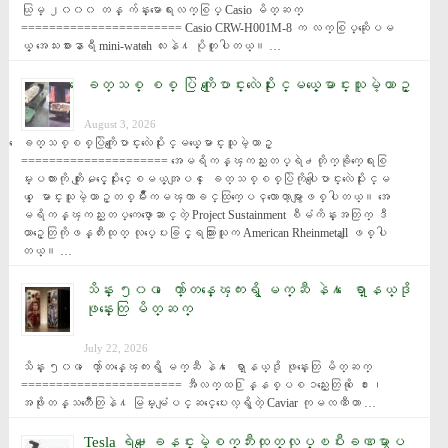
ယြမ္ ၂၀၀၀ တန္ က်န္းမာေရးလက္စြပ္ Casio မိတ္ဆက္ 
======================= Casio CRW-H001M-8 က လက္စြပ္ဆိုေပမ
ယ့္ အေသးစားနာရီ mini-watch ေလးနဲ႔ ပိုတူပါတယ္။ …
ေခတ္သစ္ စစ္ ပြဲ ကိုေျပာင္းလဲေပးႏိုင္မယ့္ေမာင္းသူမဲ့ယာဥ္
August 3, 2026
ေခတ္သစ္စစ္ပြဲကိုေျပာင္းလဲေပးႏိုင္မယ့္ေမာင္းသူမဲ့ယာဥ္ 
===================== အေမရိကန္ၾကည္းတပ္ရဲ႕တိုက္ခိုက္ေရးစြ
မ္းပကားကို တိုးျမႇင့္ေပးႏိုင္ေစမယ့္အျပင္ ေခတ္သစ္စစ္ပြဲကိုပါေျပာင္းလဲေပးႏိုင္မ
ယ့္ ေမာင္းသူမဲ့ယာဥ္တစ္မ်ိဳးကမၾကာခင္ထြက္ေပၚလာေတာ့မွာျဖစ္ပါတယ္။ အေ
မရိကန္ၾကည္းတပ္ကေဖာ္ေဆာင္တဲ့ Project Sustainment စီမံကိန္းအတြက္ ဒီ
ယာဥ္ေတြကိုဖန္တီးထုတ္ လုပ္ေပးခြင့္ရသြားသူက American Rheinmetall ျဖစ္ပါ
တယ္။ …
သိန္း ၅၀၀ ေက်ာ္တန္ေၾကးရွိ မက္ဆီ နဲ႔ ေရာ္နယ္ဒို
ဖုန္းေတြ မိတ္ဆက္
July 22, 2026
သိန္း ၅၀၀ ေက်ာ္တန္ေၾကးရွိ မက္ဆီ နဲ႔ ေရာ္နယ္ဒို ဖုန္းေတြ မိတ္ဆက္ 
======================= အီလက္ထ႐ြန္နစ္ပစၥည္းေတြကို ေ႐ႊ၊ 
အဖိုးတန္သတၱဳေတြနဲ႔ မြမ္းမံျပင္ဆင္ေပးေလ့ရွိတဲ့ Caviar ကုမၸဏီဟာ …
Tesla ရဲ႕‌ေျခနင္းမဲ့စက္ဘီးထုတ္လုပ္ၿပီးခဏမွာပ