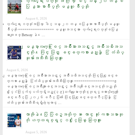
ေလ့က်င့္ေရး ဝတ္စုံ အ တြ က္ ေပါင္ သန္း ၂၀ တန္ စ
ပြ န္ဆာ စာခ်ဳပ္ကို မန္ယူ ခ်ဳပ္ဆို
August 6, 2026
ေလ့က်င့္ေရး ဝတ္စုံအတြက္ ေပါင္ သန္း ၂၀ တန္ စပြန္ဆာ စာခ်ဳပ္ကို မန္ယူ 
ခ်ဳပ္ဆို ================= မန္ယူအသင္းဟာ ေလ့က်င့္ေရး၀တ္စုံစပြန္
ဆာအျဖစ္ Betway နဲ႔ …
ျမန္မာ့လက္ေ႐ြးစင္ အမ်ိဳးသားအသင္းႏွင့္ အမ်ိဳးသမီးအသ
င္းတို႔ ကြင္း သြင္း ျခင္းခတ္ကစားနည္း၌ ေငြ တံဆိပ္
ဆုမ်ားအသီးသီး ဆြတ္ခူး
August 6, 2026
ျမန္မာ့လက္ေ႐ြးစင္ အမ်ိဳးသားအသင္းႏွင့္ အမ်ိဳးသမီးအသင္းတို ကြင္းသြင္းျခင္းခ
တ္ကစားနည္း၌ ေငြတံဆိပ္ဆုမ်ားအသီးသီးဆြတ္ခူး ==================== ျ
မန္မာ့လက္ေ႐ြးစင္အမ်ိဳးသားျခင္းအသင္းႏွင့္ အမ်ိဳးသမီးျခင္းအသင္းတိုသည္ ထို
င္းႏိုင္ငံတြင္က်င္းပလ်က္ရွိသည့္ (၃၉)ႀကိမ္ေျမာက္ထိုင္းဘုရင့္ဖလားပိုက္ေက်ာ္ျ
ခင္းၿပိဳင္ပြဲ ၂၀၂၆ ၿပိဳင္ ပြဲ၏ ကြင္းသြင္းျခင္းခတ္ၿပိဳင္ပြဲ၌ ေငြ
တံဆိပ္ဆုမ်ားအသီးသီးရရွိခဲ့ေၾကာင္း …
လာအိုနဲ႔ပြဲ ပြဲစဥ္အလိုက္ အ ေကာင္း ဆုံး ကစားသမားဆု
ကို ဟက္ထရစ္ရွင္ ဝင္းႏိုင္ထြန္း ဆြတ္ခူး
August 5, 2026