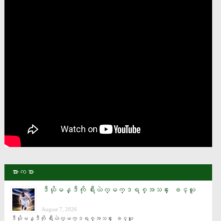
အားကစား
ဒီယိုမန္ဒီကို ရီးယဲလ္မက္ဒရစ္အသင္း ေခၚယူ
August 7, 2026
ဒီယိုမန္ဒီကို ရီးယဲလ္မက္ဒရစ္အသင္း ေခၚယူ 