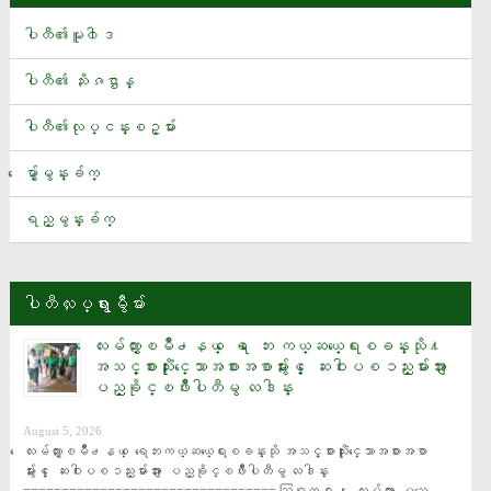
UFC 331 ၿပိဳင္ ပြဲ မွာ ထိပ္ဆုံးေခါင္ ပြဲ ႀကီးအျဖစ္ ထိုး ရ ေတာ့ မယ့္ လက္ရွိ
ပါတီ၏မူ၀ါဒ
ခ်န္ပီယံ ‌Joshua Van
ယြမ္ ၂၀၀၀ တန္ က်န္းမာေရး လက္ စြပ္ Casio မိတ္ဆက္
ပါတီ၏ သႏိၷဌာန္
ႏိုင္ငံေတာ္သမၼတ ထိုင္းႏိုင္ငံသို႔ ေရာက္ရွိ
ပါတီ၏လုပ္ငန္းစဥ္မ်ား
ေလ့က်င့္ေရး ဝတ္စုံ အ တြ က္ ေပါင္ သန္း ၂၀ တန္ စ ပြ န္ဆာ စာခ်ဳပ္ကို မ
န္ယူ ခ်ဳပ္ဆို
ေမွ်ာ္မွန္းခ်က္
ျမန္မာ့လက္ေ႐ြးစင္ အမ်ိဳးသားအသင္းႏွင့္ အမ်ိဳးသမီးအသင္းတို႔ ကြင္း သြင္း ျခ
ရည္မွန္းခ်က္
င္းခတ္ကစားနည္း၌ ေငြ တံဆိပ္ဆုမ်ားအသီးသီး ဆြတ္ခူး
ေလးမ်က္ႏွာၿမိဳ႕နယ္ ေရ ေဘး ကယ္ဆယ္ေရးစခန္းသို႔ အသင့္စားသုံးႏိုင္ေသာအစား
အစာမ်ားႏွင့္ ေဆးဝါးပစၥည္းမ်ားအား ျပည္ခိုင္ၿဖိဳးပါတီမွ လႉဒါန္း
ပါတီလႈပ္ရွားမွဳမ်ား
ေရႀကီးနစ္ျမဳပ္မႈဒဏ္ခံရသည့္ ေက်း႐ြာမ်ားရွိ ျပည္သူမ်ားအား ျပည္ခိုင္ၿဖိဳး
ေလးမ်က္ႏွာၿမိဳ႕နယ္ ေရ ေဘး ကယ္ဆယ္ေရးစခန္းသို႔
ပါတီက ကူညီေထာက္ပံ့
အသင့္စားသုံးႏိုင္ေသာအစားအစာမ်ားႏွင့္ ေဆးဝါးပစၥည္းမ်ားအား ျ
ဒီယိုမန္ဒီကို ရီးယဲလ္မက္ဒရစ္အသင္း ေခၚယူ
ပည္ခိုင္ၿဖိဳးပါတီမွ လႉဒါန္း
August 5, 2026
ေလးမ်က္ႏွာၿမိဳ႕နယ္ ေရေဘးကယ္ဆယ္ေရးစခန္းသို အသင့္စားသုံးႏိုင္ေသာအစားအစာ
မ်ားႏွင့္ ေဆးဝါးပစၥည္းမ်ားအား ျပည္ခိုင္ၿဖိဳးပါတီမွ လႉဒါန္း 