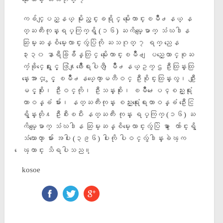
ကခ်င္ျပည္နယ္ မိုးညွင္းခရုိင္ မိုးေကာင္းၿမိဳ႕နယ္ န
တ္ႀကီးကုန္းရပ္ကြက္ရွိ (၁၆) ႀကိမ္ေျမာက္ သံဃဒါန
ဆြမ္းဆန္စိမ္းေလာင္းလွဴပြဲကို ႀသဂုတ္ ၇ ရက္ ညေန
၃း၃၀ နာရီခြဲခ်ိန္တြင္ မိုးေကာင္းၿမိဳ႕ ျပည္ေထာင္စုႀ
ကံ့ခိုင္ေရးႏွင့္ ဖြံ႔ျဖိဳးေရးပါတီ ျမိဳ႕နယ္ဥကၠဌ ဦးထြန္းထြ
န္းေအာင္ ႏွင့္ ၿမိဳ႕နယ္ေကာ္မတီဝင္ ဦးစိုင္းထြန္းလွ၊ ဦးျ
မင့္စိုး၊ ဦးဝင္ကို၊ ဦးသန္းစိုး၊ ၿမိဳ႕ေပၚစည္းရုံး
တာဝန္ခံ မ်ား၊ နတ္ႀကီးကုန္း စည္းရုံးေရးတာဝန္ခံ ဦးေငြ
ရွိန္းတုိ႔ ဦးစီးၿပီး နတ္ႀကီး ကုန္း ရပ္ကြက္ (၁၆) ႀ
ကိမ္ေျမာက္ သံဃဒါန ဆြမ္းဆန္စိမ္းေလာင္းလွဴပြဲ မွာ ေက်ာင္းရွိ
သံဃာေတာ္ မ်ား အပါး (၃၉၆) ပါးကို ပါဝင္လွဴဒါန္းခဲၾက
ေၾကာင္း သိရပါသည။္
kosoe