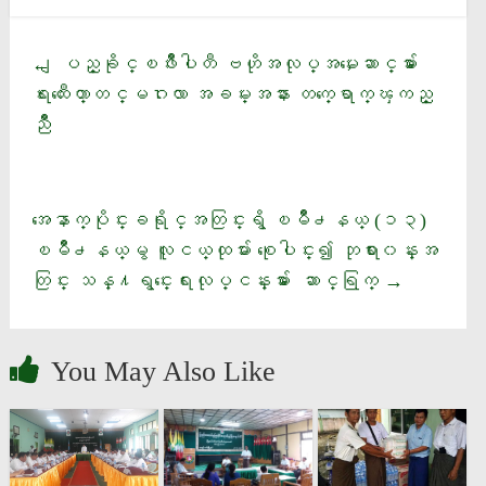
ျပည္ခိုင္ၿဖိဳးပါတီ ဗဟိုအလုပ္အမႈေဆာင္မ်ား ေ
←
ရႊထီးေတာ္တင္မဂၤလာ အခမ္းအနား တက္ေရာက္ၾကည္
ညိဳ
အေနာက္ပုိင္းခရုိင္အတြင္းရွိ ၿမိဳ႕နယ္ (၁၃)
ၿမိဳ႕နယ္မွ လူငယ္ထုမ်ား စုေပါင္း၍ ဘုရား၀န္းအ
တြင္း သန္႔ရွင္းေရးလုပ္ငန္းမ်ား ေဆာင္ရြက္
→
You May Also Like