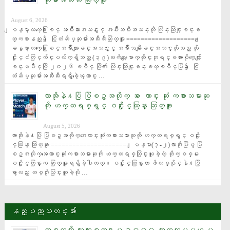
August 6, 2026
ျမန္မာ့လက္ေ႐ြးစင္ အမ်ိဳးသားအသင္းႏွင့္ အမ်ိဳးသမီးအသင္းတို ကြင္းသြင္းျခင္းခ
တ္ကစားနည္း၌ ေငြတံဆိပ္ဆုမ်ားအသီးသီးဆြတ္ခူး ==================== ျ
မန္မာ့လက္ေ႐ြးစင္အမ်ိဳးသားျခင္းအသင္းႏွင့္ အမ်ိဳးသမီးျခင္းအသင္းတိုသည္ ထို
င္းႏိုင္ငံတြင္က်င္းပလ်က္ရွိသည့္ (၃၉)ႀကိမ္ေျမာက္ထိုင္းဘုရင့္ဖလားပိုက္ေက်ာ္ျ
ခင္းၿပိဳင္ပြဲ ၂၀၂၆ ၿပိဳင္ ပြဲ၏ ကြင္းသြင္းျခင္းခတ္ၿပိဳင္ပြဲ၌ ေငြ
တံဆိပ္ဆုမ်ားအသီးသီးရရွိခဲ့ေၾကာင္း …
လာအိုနဲ႔ပြဲ ပြဲစဥ္အလိုက္ အ ေကာင္း ဆုံး ကစားသမားဆု
ကို ဟက္ထရစ္ရွင္ ဝင္းႏိုင္ထြန္း ဆြတ္ခူး
August 5, 2026
လာအိုနဲ႔ပြဲ ပြဲစဥ္အလိုက္အေကာင္းဆုံးကစားသမားဆုကို ဟက္ထရစ္ရွင္ ဝင္းႏို
င္ထြန္း ဆြတ္ခူး ====================== ျမန္မာ(၇-၂)လာအိုပြဲမွ ပြဲ
စဥ္အလိုက္အေကာင္းဆုံးကစားသမားဆုကို ဟက္ထရစ္သြင္းယူခဲ့တဲ့ တိုက္စစ္မႉး 
ဝင္းႏိုင္ထြန္းက ဆြတ္ခူးရရွိခဲ့ပါတယ္။ ဝင္းႏိုင္ထြန္းဟာ ဖိလစ္ပိုင္နဲ႔ပြဲ
မွာလည္း တစ္ဂိုးသြင္းယူခဲ့လို …
နည္းပညာသတင္းမ်ား
တစ္လကို လူတူစက္႐ုပ္ ၁၀၀၀ ထုတ္လုပ္မယ့္ မ