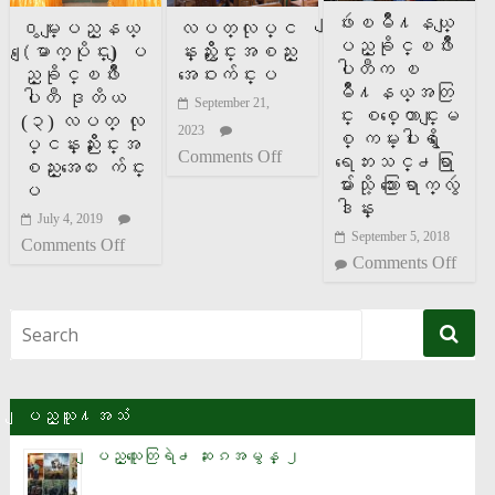
ျဖဴးၿမိဳ႔နယ္ျ
႐ွမ္းျပည္နယ္
လပတ္လုပ္င
ပည္ခိုင္ၿဖိဳး
(ေျမာက္ပိုင္း) ျပ
န္းညႇိႏွိင္းအစည္း
ပါတီက ၿ
ည္ခိုင္ၿဖိဳး
အေဝးက်င္းပ
မိဳ႔နယ္အတြ
ပါတီ ဒုတိယ
September 21,
င္း စစ္ေတာင္းျမ
(၃) လပတ္ လု
2023
စ္ ကမ္းပါးရွိ ေ
ပ္ငန္းညႇိႏိႈင္းအ
Comments Off
ရေဘးသင္႕ရြာ
စည္းအေ၀း က်င္း
မ်ားသို့ သြားေရာက္လွဴ
ပ
ဒါန္း
July 4, 2019
September 5, 2018
Comments Off
Comments Off
ျပည္သူ႔အသံ
ျပည္သူေတြရဲ႕ ဆႏၵအမွန္ ၂