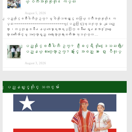
ယ္ ဝတၳဳအစုစုတို႔ ကပ္လႉ
August 5, 2026
ျပည္ခိုင္ၿဖိဳးပါတီဒုဥကၠ႒မွ ဝါဆိုသကၤန္းႏွင့္ လႉဖြယ္ ဝတၳဳအစုစုတို႔ က
ပ္လႉ ========================= (ျပည္တြင္း)ၾသဂုတ္ ၄ ေနျပည္ေ
တာ္ ၊တပ္ကုန္းၿမိဳ႕နယ္ အေနာ္ရထာရပ္ကြက္ ၿမိဳ႕ေရွ႕စႏၵာ႐ုံဘုန္းေ
တာ္ႀကီးေက်ာင္းမွ သက္ေတာ္ရွည္ ဆရာေတာ္ဘုရားႀကီးအား ၾသဂုတ္လ …
ျပည္ခိုင္ၿဖိဳးပါတီ ဥကၠ႒ ဦးခင္ရီ တိုင္းေဒသႀကီး/ျ
ပည္နယ္ လႊတ္ေတာ္ဥကၠ႒မ်ားႏွင့္ အစည္း အ ေဝး ျပဳလုပ္
August 3, 2026
ျပည္နယ္ႏွင့္တိုင္း သတင္းမ်ား