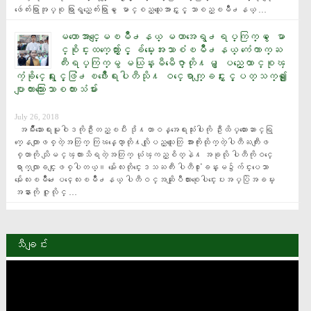
ဖဴေက်းရြာအုပ္စု ရြာရွည္ေက်းရြာမွ ေမာင္စည္သူေအာင္ႏွင့္ သာစည္ၿမိဳ႕နယ္ …
မဟာေအာင္ေျမၿမိဳ႕နယ္ မဟာအေရွ႕ရပ္ကြက္မွ ေမာ
င္စုိင္းထက္ေက်ာ္ႏွင့္ ခ်မ္းေအးသာစံၿမိဳ႕နယ္ ကံေကာက္ႀ
ကီးရပ္ကြက္မွ မယြန္းမီမီေဇာ္တုိ႔မွ ျပည္ေထာင္စုၾ
ကံ့ခုိင္ေရးႏွင့္ဖြံ႕ၿဖိဳးေရးပါတီသုိ႔ ဝင္ေရာက္ျခင္းႏွင့္ပတ္သက္၍ ​ေျ
ပာျကားသြား​ေသာစကားသံမ်ား
July 26, 2018
  အမ်ဳိးသားေရးမူဝါဒကိုဦးတည္ၿပီး ဒို႔တာဝန္အေရးသံုးပါးကို ဦးထိပ္ထားေဆာင္ရြ
က္ေနတာျဖစ္တဲ့အတြက္ ကြၽန္ေတာ္တို႔လိုျပည္သူေတြ အားကိုးထိုက္တဲ့ပါတီႀကီးျဖ
စ္တာကို သိျမင္ၾကားသိရတဲ့အတြက္ ယံုၾကည္စိတ္နဲ႔ အခုလို ပါတီကိုဝင္ေ
ရာက္လာျခင္းျဖစ္ပါတယ္​။ မႏၲေလးတိုင္းေဒသႀကီး ပါတီ႐ံုးခန္းမ၌က်င္းပေသာ 
မႏၲေလးၿမိဳ႕ေပၚေလးၿမိဳ႕နယ္ ပါတီဝင္အဆုိျပဳလႊာစုေပါင္းေပးအပ္ပြဲအခမ္း
အနားကုိ ဇူလိုင္ …
သီချင်း