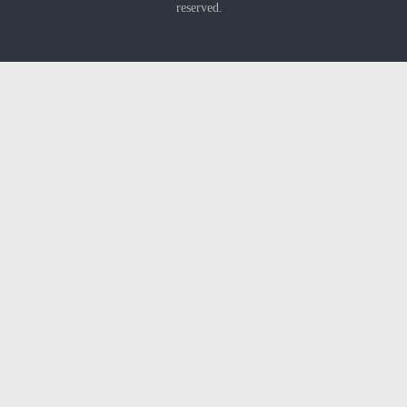
reserved.