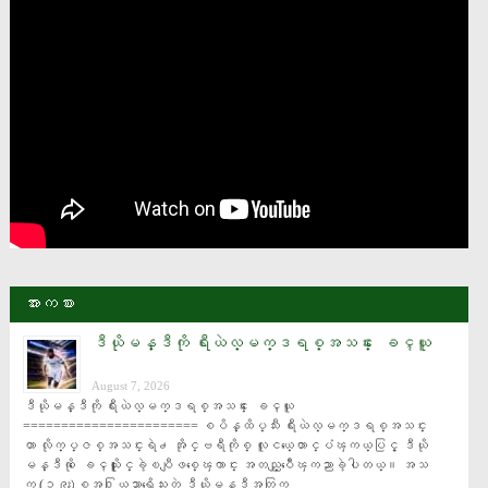
အားကစား
ဒီယိုမန္ဒီကို ရီးယဲလ္မက္ဒရစ္အသင္း ေခၚယူ
August 7, 2026
ဒီယိုမန္ဒီကို ရီးယဲလ္မက္ဒရစ္အသင္း ေခၚယူ 
======================= စပိန္ထိပ္သီး ရီးယဲလ္မက္ဒရစ္အသင္း
ဟာ လိုက္ပ္ဇစ္အသင္းရဲ႕ အိုင္ဗရီကိုစ္ လူငယ္ေတာင္ပံၾကယ္ပြင့္ ဒီယို
မန္ဒီကို ေခၚယူႏိုင္ခဲ့ၿပီျဖစ္ေၾကာင္း အတည္ျပဳေၾကညာခဲ့ပါတယ္။ အသ
က္ (၁၉)ႏွစ္အ႐ြယ္သာရွိေသးတဲ့ ဒီယိုမန္ဒီအတြက္ …