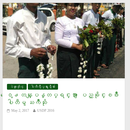
ပဲခူးတိုင္း
ပါတီလွဳပ္ရွားမွဳမ်ား
​ေ႐ွ႕တန္​းျပန္​တပ္​ရင္​းအား ျပည္​ခုိင္​းၿဖိဳး
ပါတီမွ ႀကိဳဆုိ
May 2, 2017
USDP 2016