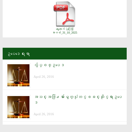
ရွေးကောက်ပွဲကြေငြာ
စာတမ်း_31_10_2025
ဥပေဒေရးရာ
လွ်ပ္စစ္ဥပေဒ
April 26, 2016
အသင္းအဖြဲ႕မ်ားမွတ္ပုံတင္ၿခင္းဆိုင္ရာဥပေ
ဒ
April 26, 2016