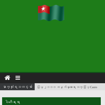
ေနာက္ဆံုးရသတင္းမ်ား
ယြမ္ ၂၀၀၀ တန္ က်န္းမာေရး လက္ စြပ္ Casio
မိတ္ဆက္
ႏိုင္ငံေတာ္သမၼတ ထိုင္းႏိုင္ငံသို႔ ေရာက္ရွိ
ပါတီေရးရာ