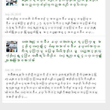
နားလည္လက္ခံယုံၾကည္လာၿပီျဖစ္ပါတယ္
July 26, 2018
  မႏၲေလးတိုင္းေဒသႀကီး မိတီၴလာခ႐ိုင္ သာစည္ၿမိဳ႕နယ္ႏွင့္ ဝမ္းတြင္းၿ
မိဳ႕နယ္မ်ားတြင္ ဇူလိုင္ ၂၅ ရက္က ပါတီဝင္အဆိုျပဳလႊာေပးအပ္ပြဲမ်ားက်င္း
ပခဲ့ရာ ပါတီသို႔ဝင္ေရာက္ျခင္းႏွင့္ပတ္သက္၍ ဝမ္းတြင္းၿမိဳ႕နယ္ ဘုရားျ
ဖဴေက်းရြာအုပ္စု ရြာရွည္ေက်းရြာမွ ေမာင္စည္သူေအာင္ႏွင့္ သာစည္ၿမိဳ႕နယ္ …
မဟာေအာင္ေျမၿမိဳ႕နယ္ မဟာအေရွ႕ရပ္ကြက္မွ ေမာ
င္စုိင္းထက္ေက်ာ္ႏွင့္ ခ်မ္းေအးသာစံၿမိဳ႕နယ္ ကံေကာက္ႀ
ကီးရပ္ကြက္မွ မယြန္းမီမီေဇာ္တုိ႔မွ ျပည္ေထာင္စုၾ
ကံ့ခုိင္ေရးႏွင့္ဖြံ႕ၿဖိဳးေရးပါတီသုိ႔ ဝင္ေရာက္ျခင္းႏွင့္ပတ္သက္၍ ​ေျ
ပာျကားသြား​ေသာစကားသံမ်ား
July 26, 2018
  အမ်ဳိးသားေရးမူဝါဒကိုဦးတည္ၿပီး ဒို႔တာဝန္အေရးသံုးပါးကို ဦးထိပ္ထားေဆာင္ရြ
က္ေနတာျဖစ္တဲ့အတြက္ ကြၽန္ေတာ္တို႔လိုျပည္သူေတြ အားကိုးထိုက္တဲ့ပါတီႀကီးျဖ
စ္တာကို သိျမင္ၾကားသိရတဲ့အတြက္ ယံုၾကည္စိတ္နဲ႔ အခုလို ပါတီကိုဝင္ေ
ရာက္လာျခင္းျဖစ္ပါတယ္​။ မႏၲေလးတိုင္းေဒသႀကီး ပါတီ႐ံုးခန္းမ၌က်င္းပေသာ 
မႏၲေလးၿမိဳ႕ေပၚေလးၿမိဳ႕နယ္ ပါတီဝင္အဆုိျပဳလႊာစုေပါင္းေပးအပ္ပြဲအခမ္း
အနားကုိ ဇူလိုင္ …