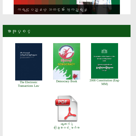
ကရင္ျပည္နယ္ သတင္းမ်ား ၾကည့္ရန္
စာအုပ္စင္
2008 Constitution (Eng-
Democracy Book
The Electronic
MM)
Transactions Law
ရွေးကောက်ပွဲ
ကြေညာစာတမ်း_မာတိကာ