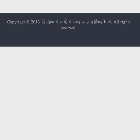
Copyright © 2016
ပြည်ထောင်စုကြံ့ခိုင်ရေးနှင့်ဖွံ့ဖြိုးရေးပါတီ
. All rights
reserved.