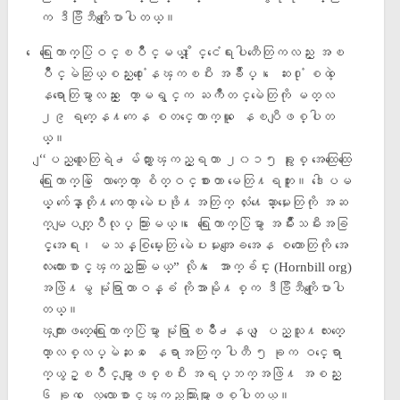
က ဒီဗြီဘီကိုေျပာပါတယ္။
ေရြးေကာက္ပြဲဝင္ၿပိဳင္မယ့္ ႏိုင္ငံေရးပါတီေတြကလည္း အၿ
ပိဳင္မဲဆြယ္စည္း႐ုံးေနၾကၿပီး အခ်ဳပ္၊ ေဆး႐ုံ စတဲ့ ေ
နရာေတြမွာလည္း ေကာ္မရွင္က ႀကိဳတင္မဲေတြကို မတ္လ
၂၉ ရက္ေန႔ကေန စတင္ေကာက္ယူ ေနၿပီျဖစ္ပါတ
ယ္။
“ျပည္သူေတြရဲ႕မ်က္ႏွာၾကည့္ရတာ ၂၀၁၅ ခုႏွစ္ အေထြေထြေ
ရြးေကာက္ပြဲ ေလာက္ေတာ့ စိတ္ဝင္စားတာ မေတြ႔ရဘူး။ ဒါေပမ
ယ့္ က်ေနာ္တို႔ကေတာ့ မဲေပးဖို႔အတြက္ လႈံ႔ေဆာ္မႈေတြကို အဆ
က္မျပတ္ျပဳလုပ္ သြားမယ္။ ေရြးေကာက္ပြဲမွာ အမ်ိဳးသမီးအခြ
င့္အေရး၊ မသန္စြမ္းေတြ မဲေပးမႈအေျခအေန စတာေတြကို အေ
လးထားေစာင့္ၾကည့္သြားမယ္” လို႔ ေအာက္ခ်င္း (Hornbill org)
အဖြဲ႔မွ မံုရြာတာဝန္ခံ ကိုအာမို႔စ္က ဒီဗြီဘီကိုေျပာပါ
တယ္။
ၾကားျဖတ္ေရြးေကာက္ပြဲမွာ မံုရြာၿမိဳ႕နယ္ ျပည္သူ႔လႊတ္ေ
တာ္လစ္လပ္မဲဆႏၵ ေနရာအတြက္ ပါတီ ၅ ခုက ဝင္ေရာ
က္ယွဥ္ၿပိဳင္မွာျဖစ္ၿပီး အရပ္ဘက္အဖြဲ႔ အစည္း
၆ ခုက ေလ့လာေစာင့္ၾကည့္သြားမွာျဖစ္ပါတယ္။