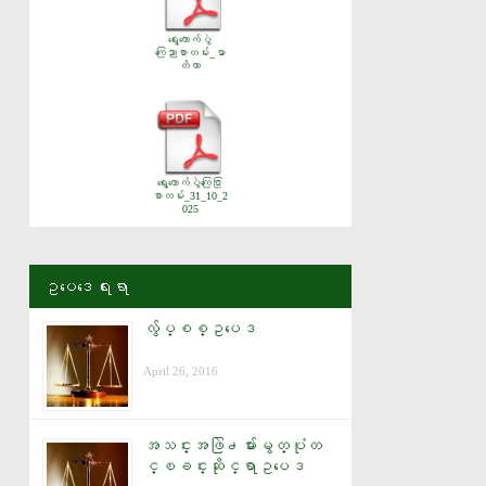
ရွေးကောက်ပွဲ
ကြေညာစာတမ်း_မာ
တိကာ
ရွေးကောက်ပွဲကြေငြာ
စာတမ်း_31_10_2
025
ဥပေဒေရးရာ
လွ်ပ္စစ္ဥပေဒ
April 26, 2016
အသင္းအဖြဲ႕မ်ားမွတ္ပုံတ
င္ၿခင္းဆိုင္ရာဥပေဒ