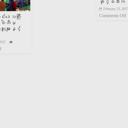
ခိုင္ၿဖိဳးက 
February 23, 201
Comments Off
င်းဒေသကြီး
ုးပါတီမှ
ူများနှင့်
2022
f