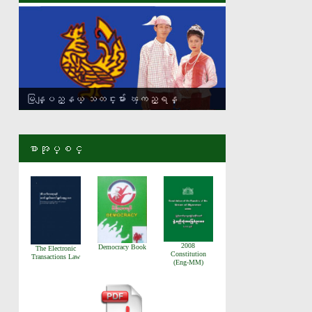
မြန္ျပည္နယ္ သတင္းမ်ား ၾကည့္ရန္
စာအုပ္စင္
2008
Democracy Book
The Electronic
Constitution
Transactions Law
(Eng-MM)