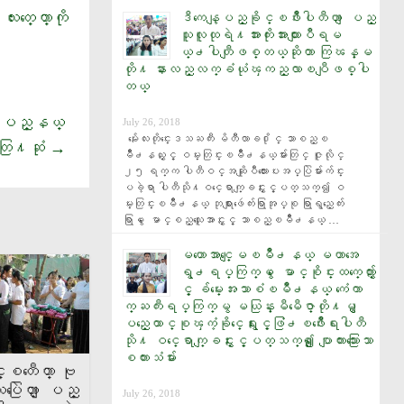
ႊတ္ေတာ္ကို
ဒီကေန့ျပည္ခုိင္ၿဖိဳးပါတီဟာ ျပည္
သူလူထုရဲ႔အားကိုးအားထားျပဳရမ
ယ္႕ပါတီျဖစ္တယ္ဆိုတာ ကြၽန္မ
တို႔ နားလည္လက္ခံယုံၾကည္လာၿပီျဖစ္ပါ
တယ္
္းျပည္နယ္
July 26, 2018
  မႏၲေလးတိုင္းေဒသႀကီး မိတီၴလာခ႐ိုင္ သာစည္ၿ
ေတြ႔ဆံု
→
မိဳ႕နယ္ႏွင့္ ဝမ္းတြင္းၿမိဳ႕နယ္မ်ားတြင္ ဇူလိုင္ 
၂၅ ရက္က ပါတီဝင္အဆိုျပဳလႊာေပးအပ္ပြဲမ်ားက်င္း
ပခဲ့ရာ ပါတီသို႔ဝင္ေရာက္ျခင္းႏွင့္ပတ္သက္၍ ဝ
မ္းတြင္းၿမိဳ႕နယ္ ဘုရားျဖဴေက်းရြာအုပ္စု ရြာရွည္ေက်း
ရြာမွ ေမာင္စည္သူေအာင္ႏွင့္ သာစည္ၿမိဳ႕နယ္ …
မဟာေအာင္ေျမၿမိဳ႕နယ္ မဟာအေ
ရွ႕ရပ္ကြက္မွ ေမာင္စုိင္းထက္ေက်ာ္ႏွ
င့္ ခ်မ္းေအးသာစံၿမိဳ႕နယ္ ကံေကာ
က္ႀကီးရပ္ကြက္မွ မယြန္းမီမီေဇာ္တုိ႔မွ ျ
ပည္ေထာင္စုၾကံ့ခုိင္ေရးႏွင့္ဖြံ႕ၿဖိဳးေရးပါတီ
သုိ႔ ဝင္ေရာက္ျခင္းႏွင့္ပတ္သက္၍ ​ေျပာျကားသြား​ေသာ
စကားသံမ်ား
္ေစတီေတာ္ ဗု
ဲေတာ္ ျပည္
July 26, 2018