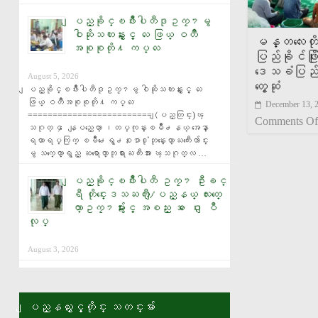
ျပည္ခိုင္ၿဖိဳးပါတီဒုဥကၠ႒မွ
ဝါဆိုသကၤန္းႏွင့္ လႉ ဖြယ္ ဝတၳဳ
မန္တလေးတို
အစုစုတို႔ ကပ္လႉ
ပြည်ခိုင်ဖြိ
ဒေသခံပြည်သ
August 5, 2026
တွေ့ဆုံ
ျပည္ခိုင္ၿဖိဳးပါတီဒုဥကၠ႒မွ ဝါဆိုသကၤန္းႏွင့္ လႉ
ဖြယ္ ဝတၳဳအစုစုတို႔ ကပ္လႉ 
December 13, 
========================= (ျပည္တြင္း)ၾ
Comments Of
သဂုတ္ ၄ ေနျပည္ေတာ္ ၊တပ္ကုန္းၿမိဳ႕နယ္ အေနာ္
ရထာရပ္ကြက္ ၿမိဳ႕ေရွ႕စႏၵာ႐ုံဘုန္းေတာ္ႀကီးေက်ာင္း
မွ သက္ေတာ္ရွည္ ဆရာေတာ္ဘုရားႀကီးအား ၾသဂုတ္လ …
ျပည္ခိုင္ၿဖိဳးပါတီ ဥကၠ႒ ဦးခင္
ရီ တိုင္းေဒသႀကီး/ျပည္နယ္ လႊတ္ေ
တာ္ဥကၠ႒မ်ားႏွင့္ အစည္း အ ေဝး ျပဳ
လုပ္
August 3, 2026
ျပည္နယ္ႏွင့္တိုင္း သတင္းမ်ား