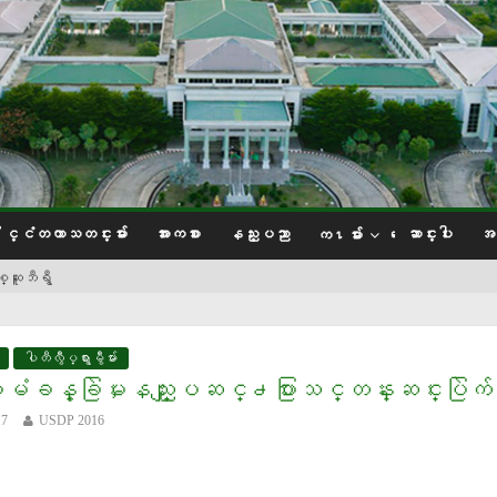
ႏိုင္ငံတကာသတင္းမ်ား
အားကစား
နည္းပညာ
ေဆာင္းပါး
အင
က႑မ်ား
ဆူဘီရွီ
ုး ရ ေတာ့ မယ့္ လက္ရွိ ခ်န္ပီယံ ‌Joshua Van
ပါတီလွဳပ္ရွားမွဳမ်ား
ရးစီမံခန့္ခြဲမႈနည္းျပဆင္႕ပြားသင္တန္းဆင္းပြဲက
်ဳပ္ဆို
17
USDP 2016
ခတ္ကစားနည္း၌ ေငြ တံဆိပ္ဆုမ်ားအသီးသီး ဆြတ္ခူး
းႏွင့္ ေဆးဝါးပစၥည္းမ်ားအား ျပည္ခိုင္ၿဖိဳးပါတီမွ လႉဒါန္း