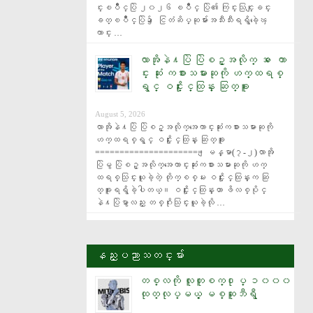
င္းၿပိဳင္ပြဲ ၂၀၂၆ ၿပိဳင္ ပြဲ၏ ကြင္းသြင္းျခင္း
ခတ္ၿပိဳင္ပြဲ၌ ေငြတံဆိပ္ဆုမ်ားအသီးသီးရရွိခဲ့ေၾ
ကာင္း …
လာအိုနဲ႔ပြဲ ပြဲစဥ္အလိုက္ အ ေကာ
င္း ဆုံး ကစားသမားဆုကို ဟက္ထရစ္
ရွင္ ဝင္းႏိုင္ထြန္း ဆြတ္ခူး
August 5, 2026
လာအိုနဲ႔ပြဲ ပြဲစဥ္အလိုက္အေကာင္းဆုံးကစားသမားဆုကို 
ဟက္ထရစ္ရွင္ ဝင္းႏိုင္ထြန္း ဆြတ္ခူး 
====================== ျမန္မာ(၇-၂)လာအို
ပြဲမွ ပြဲစဥ္အလိုက္အေကာင္းဆုံးကစားသမားဆုကို ဟက္
ထရစ္သြင္းယူခဲ့တဲ့ တိုက္စစ္မႉး ဝင္းႏိုင္ထြန္းက ဆြ
တ္ခူးရရွိခဲ့ပါတယ္။ ဝင္းႏိုင္ထြန္းဟာ ဖိလစ္ပိုင္
နဲ႔ပြဲမွာလည္း တစ္ဂိုးသြင္းယူခဲ့လို …
နည္းပညာသတင္းမ်ား
တစ္လကို လူတူစက္႐ုပ္ ၁၀၀၀
ထုတ္လုပ္မယ့္ မစ္ဆူဘီရွီ