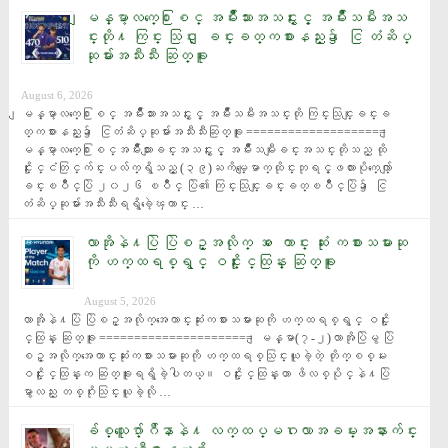
ျမန္မာ့လက္ေ႐ြးစင္ အမ်ိဳးသားအသင္းႏွင့္ အမ်ိဳးသမီးအသ
င္းတို႔ ကြင္း သြင္း ျခင္းခတ္ကစားနည္း၌ ေငြ တံဆိပ္
ဆုမ်ားအသီးသီး ဆြတ္ခူး
August 6, 2026
ျမန္မာ့လက္ေ႐ြးစင္ အမ်ိဳးသားအသင္းႏွင့္ အမ်ိဳးသမီးအသင္းတို ကြင္းသြင္းျခင္းခ
တ္ကစားနည္း၌ ေငြတံဆိပ္ဆုမ်ားအသီးသီးဆြတ္ခူး ==================== ျ
မန္မာ့လက္ေ႐ြးစင္အမ်ိဳးသားျခင္းအသင္းႏွင့္ အမ်ိဳးသမီးျခင္းအသင္းတိုသည္ ထို
င္းႏိုင္ငံတြင္က်င္းပလ်က္ရွိသည့္ (၃၉)ႀကိမ္ေျမာက္ထိုင္းဘုရင့္ဖလားပိုက္ေက်ာ္ျ
ခင္းၿပိဳင္ပြဲ ၂၀၂၆ ၿပိဳင္ ပြဲ၏ ကြင္းသြင္းျခင္းခတ္ၿပိဳင္ပြဲ၌ ေငြ
တံဆိပ္ဆုမ်ားအသီးသီးရရွိခဲ့ေၾကာင္း …
လာအိုနဲ႔ပြဲ ပြဲစဥ္အလိုက္ အ ေကာင္း ဆုံး ကစားသမားဆု
ကို ဟက္ထရစ္ရွင္ ဝင္းႏိုင္ထြန္း ဆြတ္ခူး
August 5, 2026
လာအိုနဲ႔ပြဲ ပြဲစဥ္အလိုက္အေကာင္းဆုံးကစားသမားဆုကို ဟက္ထရစ္ရွင္ ဝင္းႏို
င္ထြန္း ဆြတ္ခူး ====================== ျမန္မာ(၇-၂)လာအိုပြဲမွ ပြဲ
စဥ္အလိုက္အေကာင္းဆုံးကစားသမားဆုကို ဟက္ထရစ္သြင္းယူခဲ့တဲ့ တိုက္စစ္မႉး 
ဝင္းႏိုင္ထြန္းက ဆြတ္ခူးရရွိခဲ့ပါတယ္။ ဝင္းႏိုင္ထြန္းဟာ ဖိလစ္ပိုင္နဲ႔ပြဲ
မွာလည္း တစ္ဂိုးသြင္းယူခဲ့လို …
ခ်စ္သူေဂ်ာ္ဂ်ီနာနဲ႔ လက္ထပ္မဂၤလာအခမ္းအနားက်င္း