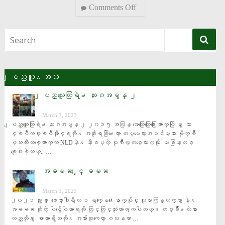
Comments Off
ျပည္သူ႔အသံ
ျပည္သူေတြရဲ႕ ဆႏၵအမွန္ ၂
March 7, 2023
ျပည္သူေတြရဲ႕ ဆႏၵအမွန္ ၂ ၂၀၁၅ အလြန္ အေထြေထြေ႐ြးေကာက္ပြဲ မွ ေသာ
င္ၿပိဳကမ္းၿပိဳအႏိုင္ရလို႔ အစိုးရဖြဲ႕ေတာ့ တပ္မေတာ္အၿငိမ္းစား ဗိုလ္ခ်ဳ
ပ္ႀကီးတစ္ေယာက္က NLDနဲ႔ နီးစပ္တဲ့ ပုဂၢိဳလ္တစ္ေယာက္ကို ေမးခြန္းတစ္
ခုေမးခဲ့တယ္.. …
အဓမၼ ႏွင့္ ဓမၼ
March 3, 2023
၂၀၂၁ ခုႏွစ္ ေဖေဖာ္ဝါရီလ ၁ ရက္ေန႔ေနာက္ပိုင္း လူမႈကြန္ယက္မွာ နဲ႔ 
အဓမၼ ဆိုတဲ့ ပါဠိေဝါဟာရကို တြင္တြင္သုံးလာၾကပါတယ္။ တစ္ခ်ိဳ႕လဲနား
လည္လို႔ ေျပာတာရွိသလို႔ အမ်ားစုကေတာ့ ဂဃနဏ …