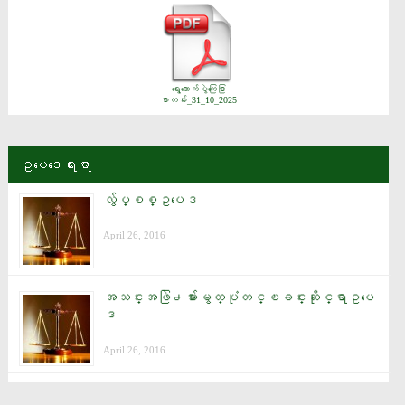
ရွေးကောက်ပွဲကြေငြာ
စာတမ်း_31_10_2025
ဥပေဒေရးရာ
လွ်ပ္စစ္ဥပေဒ
April 26, 2016
အသင္းအဖြဲ႕မ်ားမွတ္ပုံတင္ၿခင္းဆိုင္ရာဥပေ
ဒ
April 26, 2016