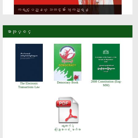
ကရင္ျပည္နယ္ သတင္းမ်ား ၾကည့္ရန္
စာအုပ္စင္
2008 Constitution (Eng-
Democracy Book
The Electronic
MM)
Transactions Law
ရွေးကောက်ပွဲ
ကြေညာစာတမ်း_မာတိကာ