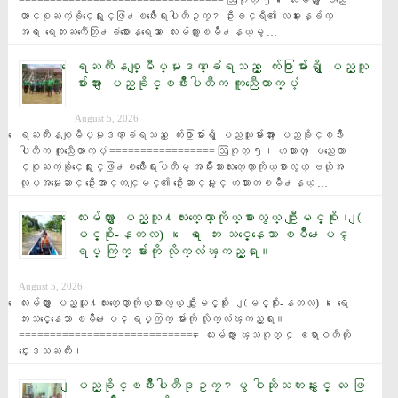
================================= ဩဂုတ္ ၅၊ ေလးမ်က္ႏွာ ျပည္ေ
ထာင္စုႀကံ့ခိုင္ေရးႏွင့္ဖြံ႕ၿဖိဳးေရးပါတီဥကၠ႒ ဦးခင္ရီ၏ လမ္းၫႊန္ခ်က္
အရ ေရေဘးႀကဳံေတြ႕ခံစားေနရေသာ ေလးမ်က္ႏွာၿမိဳ႕နယ္မွ …
ေရႀကီးနစ္ျမဳပ္မႈဒဏ္ခံရသည့္ ေက်း႐ြာမ်ားရွိ ျပည္သူ
မ်ားအား ျပည္ခိုင္ၿဖိဳးပါတီက ကူညီေထာက္ပံ့
August 5, 2026
ေရႀကီးနစ္ျမဳပ္မႈဒဏ္ခံရသည့္ ေက်း႐ြာမ်ားရွိ ျပည္သူမ်ားအား ျပည္ခိုင္ၿဖိဳး
ပါတီက ကူညီေထာက္ပံ့ ================= ဩဂုတ္ ၅၊ ဟသၤာတ ျပည္ေထာ
င္စုႀကံ့ခိုင္ေရးႏွင့္ဖြံ႕ၿဖိဳးေရးပါတီမွ အမ်ိဳးသားလႊတ္ေတာ္ကိုယ္စားလွယ္ ဗဟိုအ
လုပ္အမႈေဆာင္ ဦးေအာင္တင္ျမင့္၏ ဦးေဆာင္မႈႏွင့္ ဟသၤာတၿမိဳ႕နယ္ …
ေလးမ်က္ႏွာ ျပည္သူ႔လႊတ္ေတာ္ကိုယ္စားလွယ္ ဦးျမင့္စိုး၊ (ျ
မင့္စိုး-နတလ) ၊ ေရ ေဘး သင့္ေနေသာ ၿမိဳ႕ေပၚ
ရပ္ ကြက္ မ်ားကို လိုက္လံၾကည့္ရႈ။
August 5, 2026
ေလးမ်က္ႏွာ ျပည္သူ႔လႊတ္ေတာ္ကိုယ္စားလွယ္ ဦးျမင့္စိုး၊ (ျမင့္စိုး-နတလ) ၊ ေရေ
ဘးသင့္ေနေသာ ၿမိဳ႕ေပၚ ရပ္ကြက္ မ်ားကို လိုက္လံၾကည့္ရႈ။ 
============================= ေလးမ်က္ႏွာ ၾသဂုတ္ ၄ ဧရာဝတီတို
င္းေဒသႀကီး၊ …
ျပည္ခိုင္ၿဖိဳးပါတီဒုဥကၠ႒မွ ဝါဆိုသကၤန္းႏွင့္ လႉ ဖြ