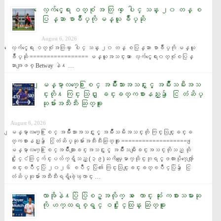
ေလ့က်င့္ေရး ဝတ္စုံ အ တြ က္ ေပါင္ သန္း ၂၀ တန္ စ
ပြ န္ဆာ စာခ်ဳပ္ကို မန္ယူ ခ်ဳပ္ဆို
August 6, 2026
ေလ့က်င့္ေရး ဝတ္စုံအတြက္ ေပါင္ သန္း ၂၀ တန္ စပြန္ဆာ စာခ်ဳပ္ကို မန္ယူ 
ခ်ဳပ္ဆို ================= မန္ယူအသင္းဟာ ေလ့က်င့္ေရး၀တ္စုံစပြန္
ဆာအျဖစ္ Betway နဲ႔ …
ျမန္မာ့လက္ေ႐ြးစင္ အမ်ိဳးသားအသင္းႏွင့္ အမ်ိဳးသမီးအသ
င္းတို႔ ကြင္း သြင္း ျခင္းခတ္ကစားနည္း၌ ေငြ တံဆိပ္
ဆုမ်ားအသီးသီး ဆြတ္ခူး
August 6, 2026
ျမန္မာ့လက္ေ႐ြးစင္ အမ်ိဳးသားအသင္းႏွင့္ အမ်ိဳးသမီးအသင္းတို ကြင္းသြင္းျခင္းခ
တ္ကစားနည္း၌ ေငြတံဆိပ္ဆုမ်ားအသီးသီးဆြတ္ခူး ==================== ျ
မန္မာ့လက္ေ႐ြးစင္အမ်ိဳးသားျခင္းအသင္းႏွင့္ အမ်ိဳးသမီးျခင္းအသင္းတိုသည္ ထို
င္းႏိုင္ငံတြင္က်င္းပလ်က္ရွိသည့္ (၃၉)ႀကိမ္ေျမာက္ထိုင္းဘုရင့္ဖလားပိုက္ေက်ာ္ျ
ခင္းၿပိဳင္ပြဲ ၂၀၂၆ ၿပိဳင္ ပြဲ၏ ကြင္းသြင္းျခင္းခတ္ၿပိဳင္ပြဲ၌ ေငြ
တံဆိပ္ဆုမ်ားအသီးသီးရရွိခဲ့ေၾကာင္း …
လာအိုနဲ႔ပြဲ ပြဲစဥ္အလိုက္ အ ေကာင္း ဆုံး ကစားသမားဆု
ကို ဟက္ထရစ္ရွင္ ဝင္းႏိုင္ထြန္း ဆြတ္ခူး