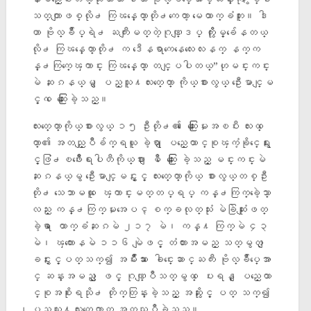
သတ္တာျဖစ္လုိ႕ ကြၽန္ေတာ္တုိ႕ကေတာ့ မေထာက္ခံဘူး။ ဒါ
ဟာ ဗုိလ္ခ်ဳပ္ရဲ႕ ႀကီးျမတ္တဲ့ဂုဏ္ျဒပ္ ကုိႏွိမ့္ခ်ေနတယ္
လုိ႕ ကြၽန္ေတာ္တို႕ က ဒီေနရာကေနေလးေလးနက္ နက္က
န္႕ကြက္ေၾကာင္း ကြၽန္ေတာ္ တင္ျပပါတယ္”ဟုမင္းကင္း
မဲ ဆႏၵနယ္မွ ျပည္သူ႔လႊတ္ေတာ္ ကိုယ္စားလွယ္ ဦးေမာင္ျမ
င့္က ေဆြးေႏြးခဲ့သည္။
လႊတ္ေတာ္ကိုယ္စားလွယ္ ၁၅ ဦးတို႕၏ ေဆြးေႏြးမႈအၿပီး လႊတ္ ေ
တာ္၏ အတည္ျပဳခ်က္ရယူ ခဲ့ရာ ျပည္ေထာင္စုၾကံ့ခိုင္ေရးႏွ
င့္ဖြံ႕ၿဖိဳးေရးပါတီကိုယ္စား ျပဳ ေဆြးေႏြး ခဲ့သည့္ မင္းကင္းမဲ
ဆႏၵနယ္မွ ဦးေမာင္ျမင့္ႏွင့္ လႊတ္ေတာ္ကိုယ္ စားလွယ္တစ္ဦး
တို႕ သေဘာမတူ ေၾကာင္းမတ္တပ္ရပ္ ကန္႕ကြက္ခဲ့ေသာ္
လည္း ကန္႕ကြက္မႈအေပၚ စက္ခလုတ္သံုး မဲခြဲဆံုးျဖတ္
ခဲ့ရာ ေထာက္ခံဆႏၵမဲ ၂၁၇ မဲ၊ ကန္႔ ကြက္မဲ ၄၃
မဲ၊ ၾကားေနမဲ ၁၁၆ မဲျဖင့္ တံတားအမည္ သတ္မွတ္ ျ
ခင္းႏွင့္ပတ္သက္၍ အမ်ဳိးသား ေခါင္းေဆာင္ႀကီး ဗိုလ္ခ်ဳပ္ေအာ
င္ ဆန္းအမည္ ျဖင့္ ဂုဏ္ျပဳသတ္မွတ္ ေပးရန္ ျပည္ေထာ
င္စုအစိုးရသို႕ တိုက္တြန္းခဲ့သည့္ အဆိုႏွင့္ ပတ္ သက္၍
ျပည္သူ႔လႊတ္ေတာ္က အတည္ျပဳခဲ့သည္။