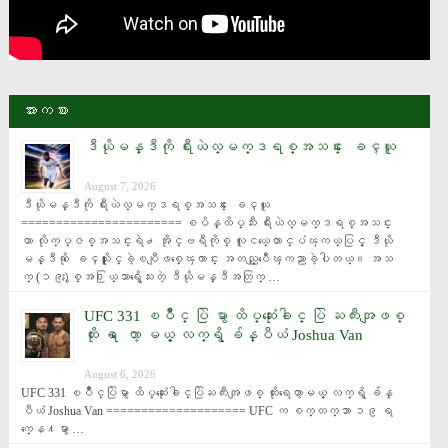
အားကစား
ဒီယိုမန္ဒီကို ရီးယဲလ္မက္ဒရစ္အသင္း ေခၚယူ
August 7, 2026
ဒီယိုမန္ဒီကို ရီးယဲလ္မက္ဒရစ္အသင္း ေခၚယူ 
======================= စပိန္ထိပ္သီး ရီးယဲလ္မက္ဒရစ္အသင္း
ဟာ လိုက္ပ္ဇစ္အသင္းရဲ႕ အိုင္ဗရီကိုစ္ လူငယ္ေတာင္ပံၾကယ္ပြင့္ ဒီယို
မန္ဒီကို ေခၚယူႏိုင္ခဲ့ၿပီျဖစ္ေၾကာင္း အတည္ျပဳေၾကညာခဲ့ပါတယ္။ အသ
က္ (၁၉)ႏွစ္အ႐ြယ္သာရွိေသးတဲ့ ဒီယိုမန္ဒီအတြက္ …
UFC 331 ၿပိဳင္ ပြဲ မွာ ထိပ္ဆုံးေခါင္ ပြဲ ႀကီးအျဖစ္
ထိုး ရ ေတာ့ မယ့္ လက္ရွိ ခ်န္ပီယံ ‌Joshua Van
August 6, 2026
UFC 331 ၿပိဳင္ပြဲမွာ ထိပ္ဆုံးေခါင္ပြဲႀကီးအျဖစ္ ထိုးရေတာ့မယ့္ လက္ရွိ ခ်န္
ပီယံ ‌Joshua Van ==================== UFC က စက္တက္ဘာ ၁၉ ရ
က္ေန႔မွာ …