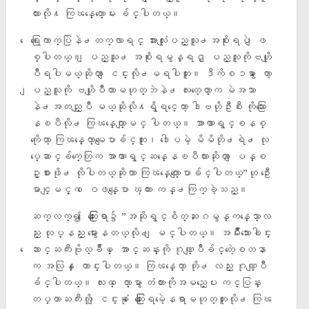
လားလုိ႔ ကြၽန္ေတာ္ေမး ခ်င္ပါတယ္။
ေရြးေကာက္ပြဲနဲ႕တက္လာရင္ အားလုံးျပည္သူ႕အစုိးရပဲ ျဖ
စ္ပါတယ္။ ျပည္သူ႕ အစုိးရမွန္ရင္ ျပည္သူကုိဗဟုိျ
ပဳရပါမယ္ဆုိတာ ျငင္းလုိ႕မရပါဘူး။ ဒီကိစၥမွာ ေတာ့
ျပည္သူကုိ ဗဟုိျပဳတာမဟုတ္ဘဲနဲ႕ လႊတ္ေတာ္က မဲအသာ
နဲ႕အတည္ျပဳ မယ္ဆုိလုိ႔ရွိရင္ေတာ့ ဒါဗဟုိဦးစီး ကုိသြားေ
နၿပီလုိ႕ ကြၽန္ေတာ္ျမင္ ပါတယ္။ အာဏာရွင္စနစ္
ကုိေတာ့ ကြၽန္ေတာ္မေျပာခ်င္ဘူး၊ ဒါေပမဲ့ မိမိတုိ႕ရဲ႕ လု
ပ္ေဆာင္ခ်က္ေတြက အာဏာရွင္ဆန္ေနၿပီလားဆုိတာ ျပန္စ
ဥ္းစားဖုိ႕ လုိပါတယ္ဆုိတာ ကြၽန္ေတာ္ေျပာခ်င္ပါတယ္”ဟု ဦးေ
မာင္ျမင့္က ေဝဖန္ေျပာ ၾကား ကန္႕ကြက္ခဲ့သည္။
ဆက္လက္၍ ေဆြးေႏြးရာ၌ ”အဆိုရွင္စိတ္ဆႏၵမွန္ကန္ေသာ္လ
ည္း လုပ္နည္း မွားေနတယ္လို႕ ျမင္ပါတယ္။ အမ်ဳိးသားေခါင္း
ေဆာင္ႀကီးဗုိလ္ခ်ဳပ္ ေအာင္ဆန္းကုိ ဂုဏ္ျပဳခ်င္တဲ့ေစတနာ
က အလြန္ ေကာင္းပါတယ္။ ကြၽန္ေတာ္ တုိ႕ လည္း ဂုဏ္ျပဳ
ခ်င္ပါတယ္။ လႊတ္ ေတာ္မွာ တံတားကုိအမည္ေပး ကင္ပြန္း
တပ္တာႀကီးကုိ ျငင္းခုံ ေဆြးေႏြးရမဲ့ေနရာမဟုတ္ဘူးလုိ႕ ကြၽ