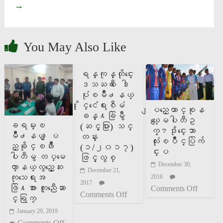
→
You May Also Like
ရန္ကုန္တုိင္းေ
ဒသႀကီး ေဒါ
ပုံၿမိဳ႕နယ္
ႏုိင္ငံေရးစီမံ
ျပည္ေထာင္စုန
ခန္႔ခြဲမွဳ
ယ္ေျမပါတီဥ
ခရမ္းၿ
(ဆင့္ပြား) သင္
ကၠ႒ဒိုင္းေဘာ
မိဳ႕နယ္ ျပ
တန္း
လံုးၿပိဳင္ပြဲက်
ည္ခိုင္ၿဖိဳး
(၁/၂၀၁၇)
င္းပ
ပါတီမွ တပ္မေ
ဖြင့္လွစ္
December 30,
တာ္နယ္လွည့္ေဆး
December 21,
ကုသေရးအ
2016
2017
ဖြဲ႔အား ကူညီေဆာ
Comments Off
Comments Off
င္ရြက္
January 29, 2019
Comments Off