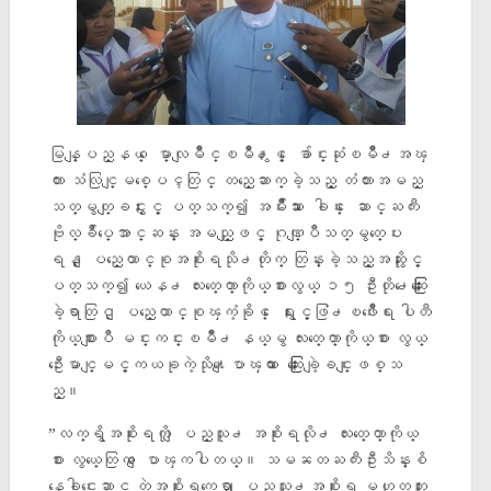
မြန္ျပည္နယ္ ေမာ္လျမိဳင္ၿမိဳ႕ႏွင့္ ေခ်ာင္းဆံုၿမိဳ႕အၾ
ကား သံလြင္ျမစ္ေပၚတြင္ တည္ေဆာက္ခဲ့သည့္ တံတားအမည္
သတ္မွတ္ျခင္းႏွင့္ ပတ္သက္၍ အမ်ိဳးသား ေခါင္း ေဆာင္ႀကီး
ဗိုလ္ခ်ဳပ္ေအာင္ဆန္း အမည္ျဖင့္ ဂုဏ္ျပဳသတ္မွတ္ေပး
ရန္ ျပည္ေထာင္စုအစိုးရသို႕တိုက္ တြန္းခဲ့သည့္အဆိုႏွင့္
ပတ္သက္၍ ယေန႕ လႊတ္ေတာ္ကိုယ္စားလွယ္ ၁၅ ဦးတို႕ေဆြးေႏြး
ခဲ့ရာတြင္ ျပည္ေထာင္စုၾကံ့ခိုင္ ေရးႏွင့္ဖြံ႕ၿဖိဳးေရး ပါတီ
ကိုယ္စားျပဳ မင္းကင္းၿမိဳ႕ နယ္မွ လႊတ္ေတာ္ကိုယ္စား လွယ္
ဦးေမာင္ျမင့္ကယခုကဲ့သို႔ေျပာၾကား ေဆြးေႏြးခဲ့ျခင္းျဖစ္သ
ည္။
”လက္ရွိအစုိးရကုိ ျပည္သူ႕ အစုိးရလုိ႕ လႊတ္ေတာ္ကုိယ္
စား လွယ္ေတြက ေျပာၾကပါတယ္။ သမၼတႀကီးဦးသိန္းစိ
န္ေခါင္းေဆာင္ တဲ့အစုိးရကေရာ ျပည္သူ႕အစုိးရ မဟုတ္ဘူး