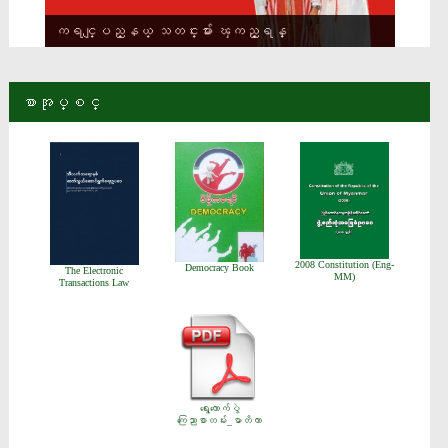
ခ်င္းျပည္နယ္ သတင္းမ်ား ၾကည့္ရန္
စာအုပ္စင္
2008 Constitution (Eng-
Democracy Book
The Electronic
MM)
Transactions Law
ရွေးကောက်ပွဲ
ကြေညာစာတမ်း_မာတိကာ