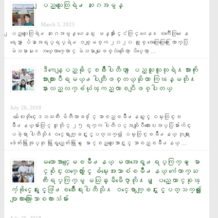
ျပည္သူေတြရဲ႕ ဆႏၵအမွန္
March 3, 2023
ျပည္သူေတြရဲ႕ ဆႏၵအမွန္ ယေန႔ ျမန္မာႏိုင္ငံတြင္ ယေန႔ ႀကဳံေတြ႕ေန
ရေသာ ျပႆနာအရပ္ရပ္ရဲ႕ ဇစ္ျမစ္က ၂၀၂၀ ခုႏွစ္ အေထြေထြေ႐ြးေကာက္ပြဲ 
မဲသမာမႈ။ ဘယ္ေလာက္ေတာင္ မဲသမာမႈျဖစ္လဲဆိုေတာ့ သိပ္ေတာ့ …
ဒီကေန့ျပည္ခုိင္ၿဖိဳးပါတီဟာ ျပည္သူလူထုရဲ႔အားကိုး
အားထားျပဳရမယ္႕ပါတီျဖစ္တယ္ဆိုတာ ကြၽန္မတို႔
နားလည္လက္ခံယုံၾကည္လာၿပီျဖစ္ပါတယ္
July 26, 2018
  မႏၲေလးတိုင္းေဒသႀကီး မိတီၴလာခ႐ိုင္ သာစည္ၿမိဳ႕နယ္ႏွင့္ ဝမ္းတြင္းၿ
မိဳ႕နယ္မ်ားတြင္ ဇူလိုင္ ၂၅ ရက္က ပါတီဝင္အဆိုျပဳလႊာေပးအပ္ပြဲမ်ားက်င္း
ပခဲ့ရာ ပါတီသို႔ဝင္ေရာက္ျခင္းႏွင့္ပတ္သက္၍ ဝမ္းတြင္းၿမိဳ႕နယ္ ဘုရားျ
ဖဴေက်းရြာအုပ္စု ရြာရွည္ေက်းရြာမွ ေမာင္စည္သူေအာင္ႏွင့္ သာစည္ၿမိဳ႕နယ္ …
မဟာေအာင္ေျမၿမိဳ႕နယ္ မဟာအေရွ႕ရပ္ကြက္မွ ေမာ
င္စုိင္းထက္ေက်ာ္ႏွင့္ ခ်မ္းေအးသာစံၿမိဳ႕နယ္ ကံေကာက္ႀ
ကီးရပ္ကြက္မွ မယြန္းမီမီေဇာ္တုိ႔မွ ျပည္ေထာင္စုၾ
ကံ့ခုိင္ေရးႏွင့္ဖြံ႕ၿဖိဳးေရးပါတီသုိ႔ ဝင္ေရာက္ျခင္းႏွင့္ပတ္သက္၍ ​ေျ
ပာျကားသြား​ေသာစကားသံမ်ား
July 26, 2018