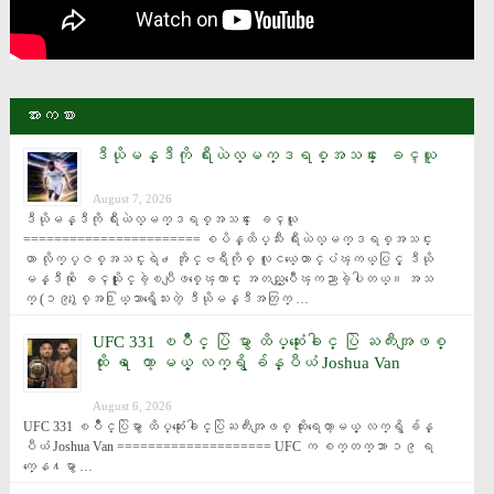
အားကစား
ဒီယိုမန္ဒီကို ရီးယဲလ္မက္ဒရစ္အသင္း ေခၚယူ
August 7, 2026
ဒီယိုမန္ဒီကို ရီးယဲလ္မက္ဒရစ္အသင္း ေခၚယူ 
======================= စပိန္ထိပ္သီး ရီးယဲလ္မက္ဒရစ္အသင္း
ဟာ လိုက္ပ္ဇစ္အသင္းရဲ႕ အိုင္ဗရီကိုစ္ လူငယ္ေတာင္ပံၾကယ္ပြင့္ ဒီယို
မန္ဒီကို ေခၚယူႏိုင္ခဲ့ၿပီျဖစ္ေၾကာင္း အတည္ျပဳေၾကညာခဲ့ပါတယ္။ အသ
က္ (၁၉)ႏွစ္အ႐ြယ္သာရွိေသးတဲ့ ဒီယိုမန္ဒီအတြက္ …
UFC 331 ၿပိဳင္ ပြဲ မွာ ထိပ္ဆုံးေခါင္ ပြဲ ႀကီးအျဖစ္
ထိုး ရ ေတာ့ မယ့္ လက္ရွိ ခ်န္ပီယံ ‌Joshua Van
August 6, 2026
UFC 331 ၿပိဳင္ပြဲမွာ ထိပ္ဆုံးေခါင္ပြဲႀကီးအျဖစ္ ထိုးရေတာ့မယ့္ လက္ရွိ ခ်န္
ပီယံ ‌Joshua Van ==================== UFC က စက္တက္ဘာ ၁၉ ရ
က္ေန႔မွာ …