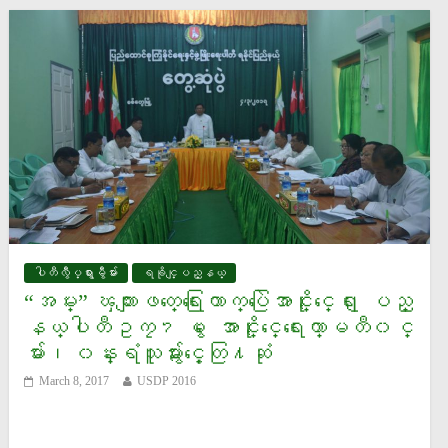
ပါတီလွဳပ္ရွားမွဳမ်ား
ရခိုင္ျပည္နယ္
“အမ္း” ၾကားျဖတ္ေရြးေကာက္ပြဲေအာင္ႏိုင္ေရး ျပည္
နယ္ပါတီဥကၠ႒ မွ ေအာင္ႏိုင္ေရးေကာ္မတီ၀င္
မ်ား၊ ၀န္းရံသူမ်ားႏွင့္ေတြ႔ဆံု
March 8, 2017
USDP 2016