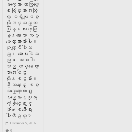
မက္ေသာ ကာကြယ္ေ
ရးစြမ္းအားအတြ
က္ မရွိမျဖစ္
လိုအပ္သည္က
စြန္႔လႊတ္စြ
န္႔စားေသာ တပ္
မေတာ္သားမ်ားပါ။
ဂုဏ္ျပဳပါသ
ည္၊ အားေပးပါသ
ည္၊ ေလးစားပါ
သည္ တပ္မေတာ္
သားအေပါင္း
တို႔ခင္ဗ်ား။
ဦးသန္းေဌး စစ္
သည္ေတာ္ေဟာင္း ျ
ပည္ေထာင္စုၾ
ကံ့ခိုင္ေရးႏွင့္
ဖြံ႕ၿဖိဳးေရး
ပါတီဥကၠ႒
December 5, 2016
0