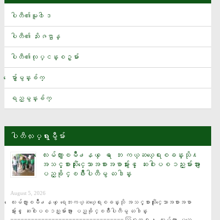
UFC 331 ၿပိဳင္ ပြဲ မွာ ထိပ္ဆုံးေခါင္ ပြဲ ႀကီးအျဖစ္ ထိုး ရ ေတာ့ မယ့္ လက္ရွိ
ပါတီ၏မူ၀ါဒ
ခ်န္ပီယံ ‌Joshua Van
ယြမ္ ၂၀၀၀ တန္ က်န္းမာေရး လက္ စြပ္ Casio မိတ္ဆက္
ပါတီ၏ သႏိၷဌာန္
ႏိုင္ငံေတာ္သမၼတ ထိုင္းႏိုင္ငံသို႔ ေရာက္ရွိ
ပါတီ၏လုပ္ငန္းစဥ္မ်ား
ေလ့က်င့္ေရး ဝတ္စုံ အ တြ က္ ေပါင္ သန္း ၂၀ တန္ စ ပြ န္ဆာ စာခ်ဳပ္ကို မ
န္ယူ ခ်ဳပ္ဆို
ေမွ်ာ္မွန္းခ်က္
ျမန္မာ့လက္ေ႐ြးစင္ အမ်ိဳးသားအသင္းႏွင့္ အမ်ိဳးသမီးအသင္းတို႔ ကြင္း သြင္း ျခ
ရည္မွန္းခ်က္
င္းခတ္ကစားနည္း၌ ေငြ တံဆိပ္ဆုမ်ားအသီးသီး ဆြတ္ခူး
ေလးမ်က္ႏွာၿမိဳ႕နယ္ ေရ ေဘး ကယ္ဆယ္ေရးစခန္းသို႔ အသင့္စားသုံးႏိုင္ေသာအစား
အစာမ်ားႏွင့္ ေဆးဝါးပစၥည္းမ်ားအား ျပည္ခိုင္ၿဖိဳးပါတီမွ လႉဒါန္း
ပါတီလႈပ္ရွားမွဳမ်ား
ေရႀကီးနစ္ျမဳပ္မႈဒဏ္ခံရသည့္ ေက်း႐ြာမ်ားရွိ ျပည္သူမ်ားအား ျပည္ခိုင္ၿဖိဳး
ေလးမ်က္ႏွာၿမိဳ႕နယ္ ေရ ေဘး ကယ္ဆယ္ေရးစခန္းသို႔
ပါတီက ကူညီေထာက္ပံ့
အသင့္စားသုံးႏိုင္ေသာအစားအစာမ်ားႏွင့္ ေဆးဝါးပစၥည္းမ်ားအား ျ
ဒီယိုမန္ဒီကို ရီးယဲလ္မက္ဒရစ္အသင္း ေခၚယူ
ပည္ခိုင္ၿဖိဳးပါတီမွ လႉဒါန္း
August 5, 2026
ေလးမ်က္ႏွာၿမိဳ႕နယ္ ေရေဘးကယ္ဆယ္ေရးစခန္းသို အသင့္စားသုံးႏိုင္ေသာအစားအစာ
မ်ားႏွင့္ ေဆးဝါးပစၥည္းမ်ားအား ျပည္ခိုင္ၿဖိဳးပါတီမွ လႉဒါန္း 