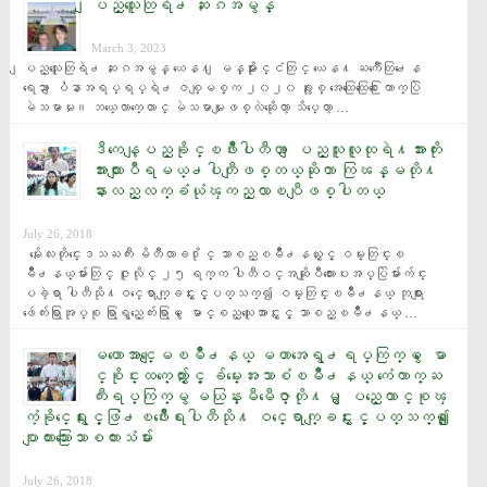
ျပည္သူေတြရဲ႕ ဆႏၵအမွန္
March 3, 2023
ျပည္သူေတြရဲ႕ ဆႏၵအမွန္ ယေန႔ ျမန္မာႏိုင္ငံတြင္ ယေန႔ ႀကဳံေတြ႕ေန
ရေသာ ျပႆနာအရပ္ရပ္ရဲ႕ ဇစ္ျမစ္က ၂၀၂၀ ခုႏွစ္ အေထြေထြေ႐ြးေကာက္ပြဲ 
မဲသမာမႈ။ ဘယ္ေလာက္ေတာင္ မဲသမာမႈျဖစ္လဲဆိုေတာ့ သိပ္ေတာ့ …
ဒီကေန့ျပည္ခုိင္ၿဖိဳးပါတီဟာ ျပည္သူလူထုရဲ႔အားကိုး
အားထားျပဳရမယ္႕ပါတီျဖစ္တယ္ဆိုတာ ကြၽန္မတို႔
နားလည္လက္ခံယုံၾကည္လာၿပီျဖစ္ပါတယ္
July 26, 2018
  မႏၲေလးတိုင္းေဒသႀကီး မိတီၴလာခ႐ိုင္ သာစည္ၿမိဳ႕နယ္ႏွင့္ ဝမ္းတြင္းၿ
မိဳ႕နယ္မ်ားတြင္ ဇူလိုင္ ၂၅ ရက္က ပါတီဝင္အဆိုျပဳလႊာေပးအပ္ပြဲမ်ားက်င္း
ပခဲ့ရာ ပါတီသို႔ဝင္ေရာက္ျခင္းႏွင့္ပတ္သက္၍ ဝမ္းတြင္းၿမိဳ႕နယ္ ဘုရားျ
ဖဴေက်းရြာအုပ္စု ရြာရွည္ေက်းရြာမွ ေမာင္စည္သူေအာင္ႏွင့္ သာစည္ၿမိဳ႕နယ္ …
မဟာေအာင္ေျမၿမိဳ႕နယ္ မဟာအေရွ႕ရပ္ကြက္မွ ေမာ
င္စုိင္းထက္ေက်ာ္ႏွင့္ ခ်မ္းေအးသာစံၿမိဳ႕နယ္ ကံေကာက္ႀ
ကီးရပ္ကြက္မွ မယြန္းမီမီေဇာ္တုိ႔မွ ျပည္ေထာင္စုၾ
ကံ့ခုိင္ေရးႏွင့္ဖြံ႕ၿဖိဳးေရးပါတီသုိ႔ ဝင္ေရာက္ျခင္းႏွင့္ပတ္သက္၍ ​ေျ
ပာျကားသြား​ေသာစကားသံမ်ား
July 26, 2018