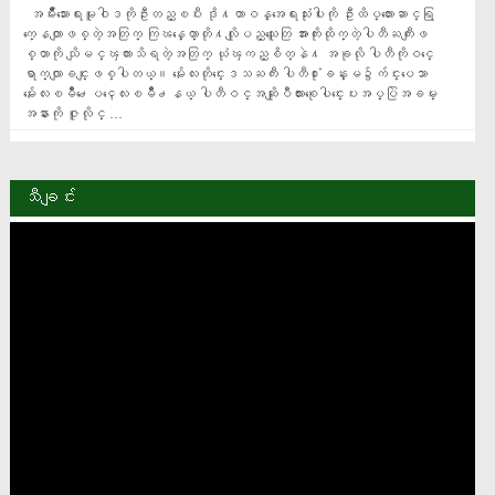
  အမ်ဳိးသားေရးမူဝါဒကိုဦးတည္ၿပီး ဒို႔တာဝန္အေရးသံုးပါးကို ဦးထိပ္ထားေဆာင္ရြ
က္ေနတာျဖစ္တဲ့အတြက္ ကြၽန္ေတာ္တို႔လိုျပည္သူေတြ အားကိုးထိုက္တဲ့ပါတီႀကီးျဖ
စ္တာကို သိျမင္ၾကားသိရတဲ့အတြက္ ယံုၾကည္စိတ္နဲ႔ အခုလို ပါတီကိုဝင္ေ
ရာက္လာျခင္းျဖစ္ပါတယ္​။ မႏၲေလးတိုင္းေဒသႀကီး ပါတီ႐ံုးခန္းမ၌က်င္းပေသာ 
မႏၲေလးၿမိဳ႕ေပၚေလးၿမိဳ႕နယ္ ပါတီဝင္အဆုိျပဳလႊာစုေပါင္းေပးအပ္ပြဲအခမ္း
အနားကုိ ဇူလိုင္ …
သီချင်း