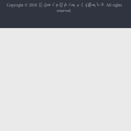
Copyright © 2016
ပြည်ထောင်စုကြံ့ခိုင်ရေးနှင့်ဖွံ့ဖြိုးရေးပါတီ
. All rights
reserved.