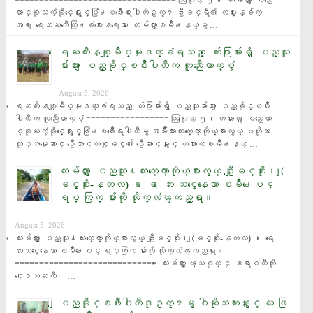
================================= ဩဂုတ္ ၅၊ ေလးမ်က္ႏွာ ျပည္ေ
ထာင္စုႀကံ့ခိုင္ေရးႏွင့္ဖြံ႕ၿဖိဳးေရးပါတီဥကၠ႒ ဦးခင္ရီ၏ လမ္းၫႊန္ခ်က္
အရ ေရေဘးႀကဳံေတြ႕ခံစားေနရေသာ ေလးမ်က္ႏွာၿမိဳ႕နယ္မွ …
ေရႀကီးနစ္ျမဳပ္မႈဒဏ္ခံရသည့္ ေက်း႐ြာမ်ားရွိ ျပည္သူ
မ်ားအား ျပည္ခိုင္ၿဖိဳးပါတီက ကူညီေထာက္ပံ့
August 5, 2026
ေရႀကီးနစ္ျမဳပ္မႈဒဏ္ခံရသည့္ ေက်း႐ြာမ်ားရွိ ျပည္သူမ်ားအား ျပည္ခိုင္ၿဖိဳး
ပါတီက ကူညီေထာက္ပံ့ ================= ဩဂုတ္ ၅၊ ဟသၤာတ ျပည္ေထာ
င္စုႀကံ့ခိုင္ေရးႏွင့္ဖြံ႕ၿဖိဳးေရးပါတီမွ အမ်ိဳးသားလႊတ္ေတာ္ကိုယ္စားလွယ္ ဗဟိုအ
လုပ္အမႈေဆာင္ ဦးေအာင္တင္ျမင့္၏ ဦးေဆာင္မႈႏွင့္ ဟသၤာတၿမိဳ႕နယ္ …
ေလးမ်က္ႏွာ ျပည္သူ႔လႊတ္ေတာ္ကိုယ္စားလွယ္ ဦးျမင့္စိုး၊ (ျ
မင့္စိုး-နတလ) ၊ ေရ ေဘး သင့္ေနေသာ ၿမိဳ႕ေပၚ
ရပ္ ကြက္ မ်ားကို လိုက္လံၾကည့္ရႈ။
August 5, 2026
ေလးမ်က္ႏွာ ျပည္သူ႔လႊတ္ေတာ္ကိုယ္စားလွယ္ ဦးျမင့္စိုး၊ (ျမင့္စိုး-နတလ) ၊ ေရေ
ဘးသင့္ေနေသာ ၿမိဳ႕ေပၚ ရပ္ကြက္ မ်ားကို လိုက္လံၾကည့္ရႈ။ 
============================= ေလးမ်က္ႏွာ ၾသဂုတ္ ၄ ဧရာဝတီတို
င္းေဒသႀကီး၊ …
ျပည္ခိုင္ၿဖိဳးပါတီဒုဥကၠ႒မွ ဝါဆိုသကၤန္းႏွင့္ လႉ ဖြ