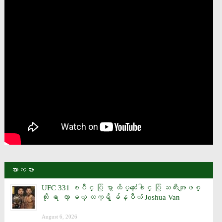
အားကစား
UFC 331 ၿပိဳင္ ပြဲ မွာ ထိပ္ဆုံးေခါင္ ပြဲ ႀကီးအျဖစ္
ထိုး ရ ေတာ့ မယ့္ လက္ရွိ ခ်န္ပီယံ ‌Joshua Van
August 6, 2026