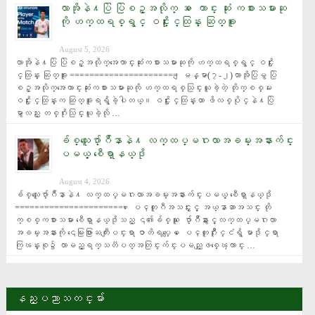
လာအိုနဲ႔ပြဲ ပြဲစဥ္အလိုက္ အ ေကာင္း ဆုံး ကစားသမားဆု
ကို ဟက္ထရစ္ရွင္ ဝင္းႏိုင္ထြန္း ဆြတ္ခူး
August 5, 2026
လာအိုနဲ႔ပြဲ ပြဲစဥ္အလိုက္အေကာင္းဆုံးကစားသမားဆုကို ဟက္ထရစ္ရွင္ ဝင္းႏို
င္ထြန္း ဆြတ္ခူး ====================== ျမန္မာ(၇-၂)လာအိုပြဲမွ ပြဲ
စဥ္အလိုက္အေကာင္းဆုံးကစားသမားဆုကို ဟက္ထရစ္သြင္းယူခဲ့တဲ့ တိုက္စစ္မႉး 
ဝင္းႏိုင္ထြန္းက ဆြတ္ခူးရရွိခဲ့ပါတယ္။ ဝင္းႏိုင္ထြန္းဟာ ဖိလစ္ပိုင္နဲ႔ပြဲ
မွာလည္း တစ္ဂိုးသြင္းယူခဲ့လို …
ခ်စ္သူေဂ်ာ္ဂ်ီနာနဲ႔ လက္ထပ္မဂၤလာအခမ္းအနားက်င္း
ပမယ့္ စီေရာ္နယ္ဒို
August 4, 2026
ခ်စ္သူေဂ်ာ္ဂ်ီနာနဲ႔ လက္ထပ္မဂၤလာအခမ္းအနားက်င္းပမယ့္ စီေရာ္နယ္ဒို 
======================= ေပၚတူဂီအသင္းႏွင့္ အယ္နာဆာအသင္း တို
က္စစ္ကစားသမား စီေရာ္နယ္ဒိုသည္ ၎၏ခ်စ္သူ ေဂ်ာ္ဂ်ီနာႏွင့္လက္ထပ္မဂၤလာ
အခမ္းအနားကို ၎ေမြးဖြားႀကီးျပင္းရာ ဇာတိရပ္ေျမ ေပၚတူဂီႏိုင္ငံရွိ မာဒိုင္ရာ
ကြၽန္းစု၌ လာမည့္ရက္သတၱပတ္အတြင္းက်င္းပမည္ျဖစ္ေၾကာင္း …
နည္းပညာသတင္းမ်ား