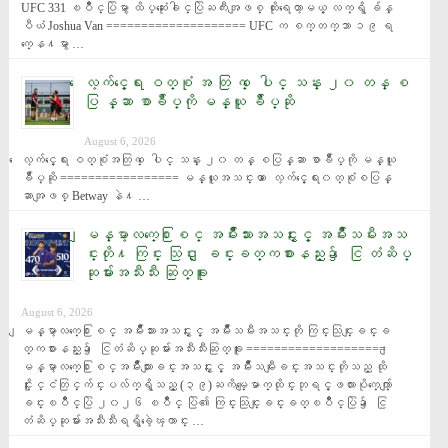
UFC 331 ၿပိဳင္ပြဲမွာ ထိပ္ဆုံးေခါင္ပြဲႀကီးအျဖစ္ ထိုးရေတာ့မယ့္ လက္ရွိ ခ်န္
ပီယံ ‌Joshua Van ==================== UFC က စက္တက္ဘာ ၁၉ ရ
က္ေန႔မွာ …
ေလ့က်င့္ေရး ဝတ္စုံ အ တြ က္ ေပါင္ သန္း ၂၀ တန္ စ
ပြ န္ဆာ စာခ်ဳပ္ကို မန္ယူ ခ်ဳပ္ဆို
August 6, 2026
ေလ့က်င့္ေရး ဝတ္စုံအတြက္ ေပါင္ သန္း ၂၀ တန္ စပြန္ဆာ စာခ်ဳပ္ကို မန္ယူ 
ခ်ဳပ္ဆို ================= မန္ယူအသင္းဟာ ေလ့က်င့္ေရး၀တ္စုံစပြန္
ဆာအျဖစ္ Betway နဲ႔ …
ျမန္မာ့လက္ေ႐ြးစင္ အမ်ိဳးသားအသင္းႏွင့္ အမ်ိဳးသမီးအသ
င္းတို႔ ကြင္း သြင္း ျခင္းခတ္ကစားနည္း၌ ေငြ တံဆိပ္
ဆုမ်ားအသီးသီး ဆြတ္ခူး
August 6, 2026
ျမန္မာ့လက္ေ႐ြးစင္ အမ်ိဳးသားအသင္းႏွင့္ အမ်ိဳးသမီးအသင္းတို ကြင္းသြင္းျခင္းခ
တ္ကစားနည္း၌ ေငြတံဆိပ္ဆုမ်ားအသီးသီးဆြတ္ခူး ==================== ျ
မန္မာ့လက္ေ႐ြးစင္အမ်ိဳးသားျခင္းအသင္းႏွင့္ အမ်ိဳးသမီးျခင္းအသင္းတိုသည္ ထို
င္းႏိုင္ငံတြင္က်င္းပလ်က္ရွိသည့္ (၃၉)ႀကိမ္ေျမာက္ထိုင္းဘုရင့္ဖလားပိုက္ေက်ာ္ျ
ခင္းၿပိဳင္ပြဲ ၂၀၂၆ ၿပိဳင္ ပြဲ၏ ကြင္းသြင္းျခင္းခတ္ၿပိဳင္ပြဲ၌ ေငြ
တံဆိပ္ဆုမ်ားအသီးသီးရရွိခဲ့ေၾကာင္း …