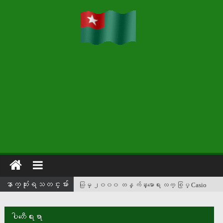
ေနာက္ဆံုးရသတင္းမ်ား
ယြမ္ ၂၀၀၀ တန္ က်န္းမာေရး လက္ စြပ္ Casio
မိတ္ဆက္
ႏိုင္ငံေတာ္သမၼတ ထိုင္းႏိုင္ငံသို႔ ေရာက္ရွိ
ပါတီေရးရာ