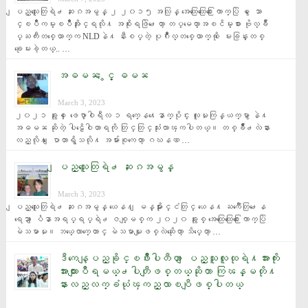
ျပည္သူေတြရဲ႕ ဆႏၵအမွန္ ၂ ၂၀၁၅ အလြန္ အေထြေထြေ႐ြးေကာက္ပြဲ မွ ေသာ
င္ၿပိဳကမ္းၿပိဳအႏိုင္ရလို႔ အစိုးရဖြဲ႕ေတာ့ တပ္မေတာ္အၿငိမ္းစား ဗိုလ္ခ်ဳ
ပ္ႀကီးတစ္ေယာက္က NLDနဲ႔ နီးစပ္တဲ့ ပုဂၢိဳလ္တစ္ေယာက္ကို ေမးခြန္းတစ္
ခုေမးခဲ့တယ္.. …
အဓမၼ ႏွင့္ ဓမၼ
March 3, 2023
၂၀၂၁ ခုႏွစ္ ေဖေဖာ္ဝါရီလ ၁ ရက္ေန႔ေနာက္ပိုင္း လူမႈကြန္ယက္မွာ နဲ႔ 
အဓမၼ ဆိုတဲ့ ပါဠိေဝါဟာရကို တြင္တြင္သုံးလာၾကပါတယ္။ တစ္ခ်ိဳ႕လဲနား
လည္လို႔ ေျပာတာရွိသလို႔ အမ်ားစုကေတာ့ ဂဃနဏ …
ျပည္သူေတြရဲ႕ ဆႏၵအမွန္
March 3, 2023
ျပည္သူေတြရဲ႕ ဆႏၵအမွန္ ယေန႔ ျမန္မာႏိုင္ငံတြင္ ယေန႔ ႀကဳံေတြ႕ေန
ရေသာ ျပႆနာအရပ္ရပ္ရဲ႕ ဇစ္ျမစ္က ၂၀၂၀ ခုႏွစ္ အေထြေထြေ႐ြးေကာက္ပြဲ 
မဲသမာမႈ။ ဘယ္ေလာက္ေတာင္ မဲသမာမႈျဖစ္လဲဆိုေတာ့ သိပ္ေတာ့ …
ဒီကေန့ျပည္ခုိင္ၿဖိဳးပါတီဟာ ျပည္သူလူထုရဲ႔အားကိုး
အားထားျပဳရမယ္႕ပါတီျဖစ္တယ္ဆိုတာ ကြၽန္မတို႔
နားလည္လက္ခံယုံၾကည္လာၿပီျဖစ္ပါတယ္