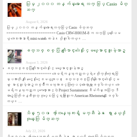
ယြမ္ ၂၀၀၀ တန္ က်န္းမာေရး လက္ စြပ္ Casio မိတ္
ဆက္
August 6, 2026
ယြမ္ ၂၀၀၀ တန္ က်န္းမာေရးလက္စြပ္ Casio မိတ္ဆက္ 
======================= Casio CRW-H001M-8 က လက္စြပ္ဆိုေပမ
ယ့္ အေသးစားနာရီ mini-watch ေလးနဲ႔ ပိုတူပါတယ္။ …
ေခတ္သစ္ စစ္ ပြဲ ကိုေျပာင္းလဲေပးႏိုင္မယ့္ေမာင္းသူမဲ့ယာဥ္
August 3, 2026
ေခတ္သစ္စစ္ပြဲကိုေျပာင္းလဲေပးႏိုင္မယ့္ေမာင္းသူမဲ့ယာဥ္ 
===================== အေမရိကန္ၾကည္းတပ္ရဲ႕တိုက္ခိုက္ေရးစြ
မ္းပကားကို တိုးျမႇင့္ေပးႏိုင္ေစမယ့္အျပင္ ေခတ္သစ္စစ္ပြဲကိုပါေျပာင္းလဲေပးႏိုင္မ
ယ့္ ေမာင္းသူမဲ့ယာဥ္တစ္မ်ိဳးကမၾကာခင္ထြက္ေပၚလာေတာ့မွာျဖစ္ပါတယ္။ အေ
မရိကန္ၾကည္းတပ္ကေဖာ္ေဆာင္တဲ့ Project Sustainment စီမံကိန္းအတြက္ ဒီ
ယာဥ္ေတြကိုဖန္တီးထုတ္ လုပ္ေပးခြင့္ရသြားသူက American Rheinmetall ျဖစ္ပါ
တယ္။ …
သိန္း ၅၀၀ ေက်ာ္တန္ေၾကးရွိ မက္ဆီ နဲ႔ ေရာ္နယ္ဒို
ဖုန္းေတြ မိတ္ဆက္
July 22, 2026
သိန္း ၅၀၀ ေက်ာ္တန္ေၾကးရွိ မက္ဆီ နဲ႔ ေရာ္နယ္ဒို ဖုန္းေတြ မိတ္ဆက္ 