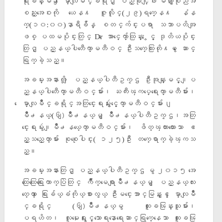
ရုံးခန္းမ၌ ေမာ္လျမဳိင္ခရုိင္ ျပည္ခုိင္ျဖဳိး မ်က္ႏွာစုံညီအ
စည္းအေဝးကုိ ယေန႔ ဇူလုိုင္(၂၉)ရက္ေန႔ နံန
က္(၁၀:၀၀)နာရီခ်ိန္ စတင္က်င္းပရာ သဘာပတိအျ
ဖစ္ ပထမပုိင္းတြင္ Dr ေအာင္ေက်ာ္ထြန္း ႏွင့္ ဒုတိယပုိင္း
တြင္ ျပည္နယ္ပါတီေကာ္မတီဝင္ ဦးသက္ေထြးတုိ႔မွ ေဆာင္
ရြက္ခဲ့သည္။
အခမ္းအနားကုိ ျပည္နယ္ပါတီဥကၠဌ ဦးအုန္းျမင့္၊ျပ
ည္နယ္ပါတီေကာ္မတီဝင္မ်ား၊ ႀကီးၾကပ္ေရးေကာ္မတီမ်ား၊
ေမာ္လျမဳိင္ခရုိင္အတြင္းေရးမွဴးႏွင့္ေကာ္မတီဝင္မ်ား၊ ျ
မဳိ႕နယ္(၆)ျမဳိ႕နယ္မွ ျမဳိ႕နယ္ပါတီဥကၠဌ၊အတြ
င္းေရးမွဴး၊ျမဳိ႕နယ္ေကာ္မတီဝင္မ်ား၊ ဖိတ္ၾကားထားေသာ ဧ
ည့္သည္ေတာ္မ်ား စုစုေပါင္း( ၁၂၅)ဦး တက္ေရာက္ခဲ့ၾကသ
ည္။
အခမ္းအနားတြင္ ျပည္နယ္ပါတီဥကၠဌ မွ ၂၀၁၅ အေ
ထြေထြေရြးေကာက္ပြဲတြင္ က်ဳိက္မေရာျမဳိ႕နယ္မွ ျပည္နယ္လႊ
တ္ေတာ္ ေရြးခ်ယ္ခံကုိယ္စားလွယ္ ဦးမင္းေအာင္မြန္ႏွင့္ ေမာ္လျမဳိ
င္ခရုိင္ (၆)ျမဳိ႕နယ္မွ ထူးခၽြန္းသူမ်ား၊
ပရဟိတ၊ လူမႈေရးႏွင့္သာေရးနာေရးေဆာင္ရြက္ေနေသာ ထူးခၽြ