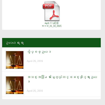
ရွေးကောက်ပွဲကြေငြာ
စာတမ်း_31_10_2025
ဥပေဒေရးရာ
လွ်ပ္စစ္ဥပေဒ
April 26, 2016
အသင္းအဖြဲ႕မ်ားမွတ္ပုံတင္ၿခင္းဆိုင္ရာဥပေ
ဒ
April 26, 2016