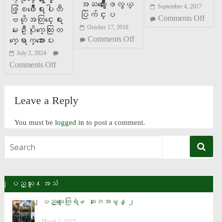
အႀကိဳႏွီးေႏွာဖလွယ္
September 4, 2017
ဖြံ့ၿဖိဳး​ေရးပါတီ
ပြဲက်င္းပ
Comments Off
ဗဟိုအတြင္း​ေရး
October 17, 2018
မႉးဦးပိုက္​ေထြးတ
Comments Off
က္ေရာက္အားေပး
July 2, 2024
Comments Off
Leave a Reply
You must be
logged in
to post a comment.
ျပည္သူ႔အသံ
ျပည္သူေတြရဲ႕ ဆႏၵအမွန္ ၂
March 7, 2023