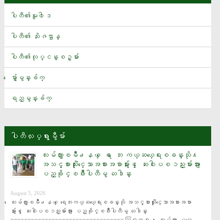
UFC 331 ၿပိဳင္ ပြဲ မွာ ထိပ္ဆုံးေခါင္ ပြဲ ႀကီးအျဖစ္ ထိုး ရ ေတာ့ မယ့္ လက္ရွိ
ပါတီ၏မူ၀ါဒ
ခ်န္ပီယံ ‌Joshua Van
ယြမ္ ၂၀၀၀ တန္ က်န္းမာေရး လက္ စြပ္ Casio မိတ္ဆက္
ပါတီ၏ သႏိၷဌာန္
ႏိုင္ငံေတာ္သမၼတ ထိုင္းႏိုင္ငံသို႔ ေရာက္ရွိ
ပါတီ၏လုပ္ငန္းစဥ္မ်ား
ေလ့က်င့္ေရး ဝတ္စုံ အ တြ က္ ေပါင္ သန္း ၂၀ တန္ စ ပြ န္ဆာ စာခ်ဳပ္ကို မ
န္ယူ ခ်ဳပ္ဆို
ေမွ်ာ္မွန္းခ်က္
ျမန္မာ့လက္ေ႐ြးစင္ အမ်ိဳးသားအသင္းႏွင့္ အမ်ိဳးသမီးအသင္းတို႔ ကြင္း သြင္း ျခ
ရည္မွန္းခ်က္
င္းခတ္ကစားနည္း၌ ေငြ တံဆိပ္ဆုမ်ားအသီးသီး ဆြတ္ခူး
ေလးမ်က္ႏွာၿမိဳ႕နယ္ ေရ ေဘး ကယ္ဆယ္ေရးစခန္းသို႔ အသင့္စားသုံးႏိုင္ေသာအစား
အစာမ်ားႏွင့္ ေဆးဝါးပစၥည္းမ်ားအား ျပည္ခိုင္ၿဖိဳးပါတီမွ လႉဒါန္း
ပါတီလႈပ္ရွားမွဳမ်ား
ေရႀကီးနစ္ျမဳပ္မႈဒဏ္ခံရသည့္ ေက်း႐ြာမ်ားရွိ ျပည္သူမ်ားအား ျပည္ခိုင္ၿဖိဳး
ေလးမ်က္ႏွာၿမိဳ႕နယ္ ေရ ေဘး ကယ္ဆယ္ေရးစခန္းသို႔
ပါတီက ကူညီေထာက္ပံ့
အသင့္စားသုံးႏိုင္ေသာအစားအစာမ်ားႏွင့္ ေဆးဝါးပစၥည္းမ်ားအား ျ
ဒီယိုမန္ဒီကို ရီးယဲလ္မက္ဒရစ္အသင္း ေခၚယူ
ပည္ခိုင္ၿဖိဳးပါတီမွ လႉဒါန္း
August 5, 2026
ေလးမ်က္ႏွာၿမိဳ႕နယ္ ေရေဘးကယ္ဆယ္ေရးစခန္းသို အသင့္စားသုံးႏိုင္ေသာအစားအစာ
မ်ားႏွင့္ ေဆးဝါးပစၥည္းမ်ားအား ျပည္ခိုင္ၿဖိဳးပါတီမွ လႉဒါန္း 