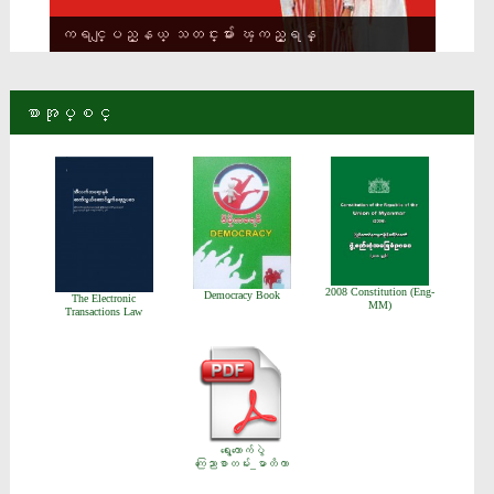
ကရင္ျပည္နယ္ သတင္းမ်ား ၾကည့္ရန္
စာအုပ္စင္
2008 Constitution (Eng-
Democracy Book
The Electronic
MM)
Transactions Law
ရွေးကောက်ပွဲ
ကြေညာစာတမ်း_မာတိကာ