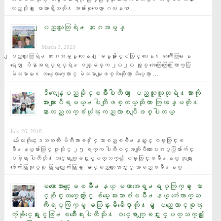
လည္လို႔ ေျပာတာရွိသလို႔ အမ်ားစုကေတာ့ ဂဃနဏ …
ျပည္သူေတြရဲ႕ ဆႏၵအမွန္
March 3, 2023
ျပည္သူေတြရဲ႕ ဆႏၵအမွန္ ယေန႔ ျမန္မာႏိုင္ငံတြင္ ယေန႔ ႀကဳံေတြ႕ေန
ရေသာ ျပႆနာအရပ္ရပ္ရဲ႕ ဇစ္ျမစ္က ၂၀၂၀ ခုႏွစ္ အေထြေထြေ႐ြးေကာက္ပြဲ 
မဲသမာမႈ။ ဘယ္ေလာက္ေတာင္ မဲသမာမႈျဖစ္လဲဆိုေတာ့ သိပ္ေတာ့ …
ဒီကေန့ျပည္ခုိင္ၿဖိဳးပါတီဟာ ျပည္သူလူထုရဲ႔အားကိုး
အားထားျပဳရမယ္႕ပါတီျဖစ္တယ္ဆိုတာ ကြၽန္မတို႔
နားလည္လက္ခံယုံၾကည္လာၿပီျဖစ္ပါတယ္
July 26, 2018
  မႏၲေလးတိုင္းေဒသႀကီး မိတီၴလာခ႐ိုင္ သာစည္ၿမိဳ႕နယ္ႏွင့္ ဝမ္းတြင္းၿ
မိဳ႕နယ္မ်ားတြင္ ဇူလိုင္ ၂၅ ရက္က ပါတီဝင္အဆိုျပဳလႊာေပးအပ္ပြဲမ်ားက်င္း
ပခဲ့ရာ ပါတီသို႔ဝင္ေရာက္ျခင္းႏွင့္ပတ္သက္၍ ဝမ္းတြင္းၿမိဳ႕နယ္ ဘုရားျ
ဖဴေက်းရြာအုပ္စု ရြာရွည္ေက်းရြာမွ ေမာင္စည္သူေအာင္ႏွင့္ သာစည္ၿမိဳ႕နယ္ …
မဟာေအာင္ေျမၿမိဳ႕နယ္ မဟာအေရွ႕ရပ္ကြက္မွ ေမာ
င္စုိင္းထက္ေက်ာ္ႏွင့္ ခ်မ္းေအးသာစံၿမိဳ႕နယ္ ကံေကာက္ႀ
ကီးရပ္ကြက္မွ မယြန္းမီမီေဇာ္တုိ႔မွ ျပည္ေထာင္စုၾ
ကံ့ခုိင္ေရးႏွင့္ဖြံ႕ၿဖိဳးေရးပါတီသုိ႔ ဝင္ေရာက္ျခင္းႏွင့္ပတ္သက္၍ ​ေျ