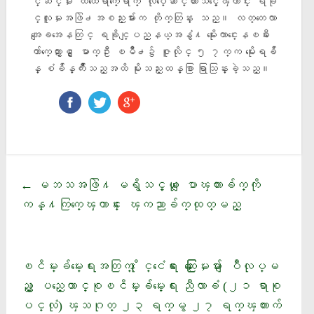
င္ဆင္မႈ ထိထိေရာက္ေရာက္ လုပ္ေဆာင္ထားသင့္ေၾကာင္း ရခို
င္လူမႈအဖြဲ႕အစည္းမ်ားက တိုက္တြန္း သည္။ လတ္တေလာ
အေျခအေနတြင္ ရခိုင္ျပည္နယ္အနွံ႔ မိုးေကာင္းေနၿပီး ေ
က်ာက္ေတာ္ႏွင့္ ေျမာက္ဦး ၿမိဳ႕၌ ဇူလိုင္ ၅ ၇က္က မိုးေရခ်ိ
န္ စံခ်ိန္က်ဳိးသည္အထိ မိုးသည္းထန္စြာ ရြာသြန္းခဲ့သည္။
မဘသအဖြဲ႔ မရွိသင့္ဟု ေျပာၾကားခ်က္ကို
←
ကန္႔ကြက္ေၾကာင္း ေၾကညာခ်က္ထုတ္မည္
ၿငိမ္းခ်မ္းေရးအတြက္ ႏုိင္ငံေရး ေဆြးေႏြးမႈမ်ား ျပဳလုပ္မ
ည့္ ျပည္ေထာင္စုၿငိမ္းခ်မ္းေရး ညီလာခံ (၂၁ ရာစု
ပင္လုံ) ၾသဂုတ္ ၂၃ ရက္မွ ၂၇ ရက္ၾကားက်