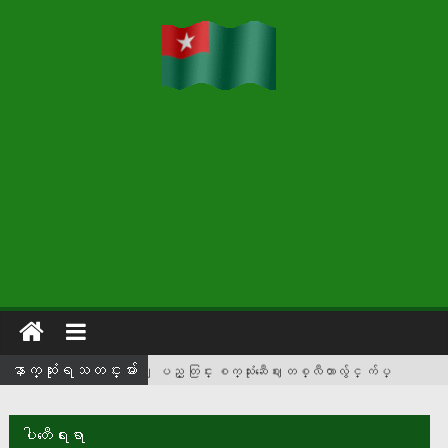
ေနာက္ဆံုးရသတင္းမ်ား
ျပည္ တြင္း စက္သုံးဆီေဈး တစ္လီတာလွ်င္ က်ပ္
၁၇၀ မွ ၂၆၅ အထိ ျမင့္တက္
တစ္လကို လူတူစက္႐ုပ္ ၁၀၀၀ ထုတ္လုပ္မယ့္ မစ္ဆူဘီရွီ
ပါတီေရးရာ