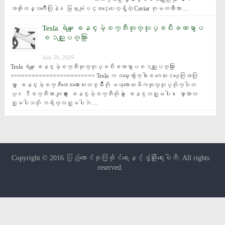
အဖိုးတန္သတၱဳေတြနဲ႔ မြမ္းမံျပင္ဆင္ေပးေလ့ရွိတဲ့ Caviar ကုမၸဏီဟာ …
Tesla ရဲ႕‌ေျခနင္းမဲ့စက္ဘီးထုတ္လုပ္ၿပီးခဏမွာပ
စၥည္းျပတ္သြား
July 20, 2026
Tesla ရဲ႕‌ေျခနင္းမဲ့စက္ဘီးထုတ္လုပ္ၿပီးခဏမွာပစၥည္းျပတ္သြား 
======================== Tesla က လမ္းေလွ်ာက္ခါစ ကေလးငယ္ေတြအတြ
က္ ေျခနင္းမဲ့စက္ဘီးအေသးစားေလးတစ္မ်ိဳးကို မၾကာေသးမီကထုတ္လုပ္လိုက္ပါတ
ယ္။ ဒီစက္ဘီးဟာ တျခား ေျခနင္းမဲ့စက္ဘီးလိုပဲ ေျခနင္းလည္းမပါ၊ ေမာ္တာလ
ည္းမပါသလို ဘရိတ္လည္းမပါဘဲ …
Copyright © 2016
ပြည်ထောင်စုကြံ့ခိုင်ရေးနှင့်ဖွံ့ဖြိုးရေးပါတီ
. All rights
reserved.