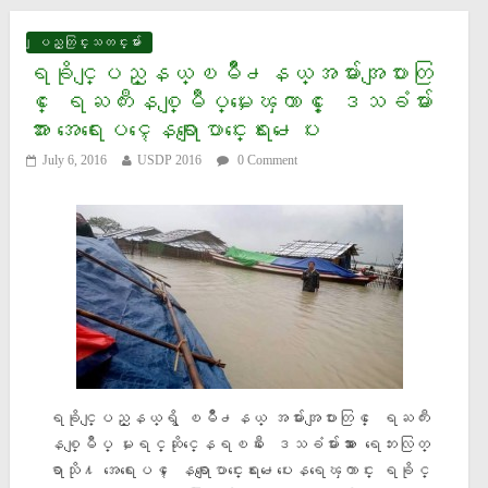
ျပည္တြင္းသတင္းမ်ား
ရခိုင္ျပည္နယ္ၿမိဳ႕နယ္အမ်ားအျပားတြ
င္ ေရႀကီးနစ္ျမဳပ္မႈေၾကာင့္ ေဒသခံမ်ား
အား အေရးေပၚေနရာေျပာင္းေရႊ႕ေပး
July 6, 2016
USDP 2016
0 Comment
ရခိုင္ျပည္နယ္ရွိ ၿမိဳ႕နယ္ အမ်ားအျပားတြင္ ေရႀကီး
နစ္ျမဳပ္ မႈရင္ဆုိင္ေနရၿပီး ေဒသခံမ်ားအား ေရေဘးလြတ္
ရာသို႔ အေရးေပၚ ေနရာေျပာင္းေရႊ႕ေပးေနရေၾကာင္း ရခိုင္