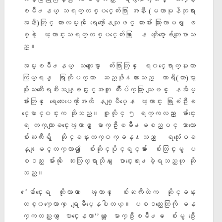
ၿမိဳ႕နယ္ သရက္တစ္ပင္ေက်းရြာ အနီး (မဟာမုနိဘုရား
အနီး)တြင္ ကားလမ္းကို ေရေက်ာ္ေနသျဖင့္ ကားမ်ား သြားလာမရ ျဖ
စ္ခဲ့ ေၾကာင္းသရက္တစ္ပင္ေက်းရြာ ေန ကိုေဇာ္ေခ်ကေျပာသ
ည္။
အမ္းၿမိဳ႕နယ္ သလူေမာ္ ေက်းရြာတြင္ ေရ၀င္ေရာက္မႈကာ
ကြယ္ရန္ ရြာကိုပတ္္ကာ ဆည္ဖုိ႔ထားသည့္ ကာရီ(တာ)မွာ
မုိးႀကီးေရစီးသန္ျခင္းႏွင့္အတူ က်ဳိးပ်က္သြား သျဖင့္ ေနအိမ္
မ်ားတြင္ ေရေလးေပေက်ာ္အထိ နစ္ျမဳပ္ေန ေၾကာင္း ရြာခံဦးခ
င္ေမာင္၀င္းက ဆုိသည္။ ဇူလုိင္ ၅ ရက္ကလည္း ေခ်ာင္းေ
ရ တက္လာျခင္းေၾကာင့္ ေျမာက္ဦးၿမိဳ႕မစည္ပင္ သာယာေ
စ်းႀကီးရွိ ဆုိင္ခန္းထက္၀က္ခန္႔သည္ ေရသုံးေပခ
န္႔ျမင့္တက္လာ၍ ေစ်းဆုိင္ပုိင္ရွင္မ်ား ေစ်းတြင္းမွ ပ
စၥည္း မ်ားကို ေဘးလြတ္ရာသို႔ ေျပာင္းေရႊ႕ခဲ့ရသည္ဟု ဆုိ
သည္။
‘‘ေခ်ာင္းေရ တုိးလာတာ ေၾကာင့္ ေစ်းႀကီးထဲက ဆုိင္ခန္း
တစ္၀က္ေလာက္ ေရျမဳပ္ေနပါတယ္။ ပစၥည္းေတြကို မန
က္ကတည္းက ေျပာင္းေနတာ’’ဟု ေျမာက္ဦးၿမိဳ႕မ ေစ်းမွ ဦးေ