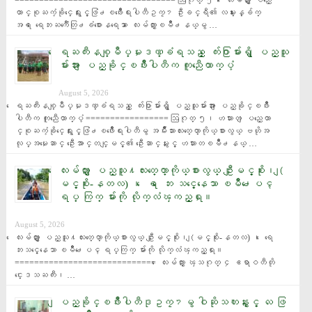
================================= ဩဂုတ္ ၅၊ ေလးမ်က္ႏွာ ျပည္ေ
ထာင္စုႀကံ့ခိုင္ေရးႏွင့္ဖြံ႕ၿဖိဳးေရးပါတီဥကၠ႒ ဦးခင္ရီ၏ လမ္းၫႊန္ခ်က္
အရ ေရေဘးႀကဳံေတြ႕ခံစားေနရေသာ ေလးမ်က္ႏွာၿမိဳ႕နယ္မွ …
ေရႀကီးနစ္ျမဳပ္မႈဒဏ္ခံရသည့္ ေက်း႐ြာမ်ားရွိ ျပည္သူ
မ်ားအား ျပည္ခိုင္ၿဖိဳးပါတီက ကူညီေထာက္ပံ့
August 5, 2026
ေရႀကီးနစ္ျမဳပ္မႈဒဏ္ခံရသည့္ ေက်း႐ြာမ်ားရွိ ျပည္သူမ်ားအား ျပည္ခိုင္ၿဖိဳး
ပါတီက ကူညီေထာက္ပံ့ ================= ဩဂုတ္ ၅၊ ဟသၤာတ ျပည္ေထာ
င္စုႀကံ့ခိုင္ေရးႏွင့္ဖြံ႕ၿဖိဳးေရးပါတီမွ အမ်ိဳးသားလႊတ္ေတာ္ကိုယ္စားလွယ္ ဗဟိုအ
လုပ္အမႈေဆာင္ ဦးေအာင္တင္ျမင့္၏ ဦးေဆာင္မႈႏွင့္ ဟသၤာတၿမိဳ႕နယ္ …
ေလးမ်က္ႏွာ ျပည္သူ႔လႊတ္ေတာ္ကိုယ္စားလွယ္ ဦးျမင့္စိုး၊ (ျ
မင့္စိုး-နတလ) ၊ ေရ ေဘး သင့္ေနေသာ ၿမိဳ႕ေပၚ
ရပ္ ကြက္ မ်ားကို လိုက္လံၾကည့္ရႈ။
August 5, 2026
ေလးမ်က္ႏွာ ျပည္သူ႔လႊတ္ေတာ္ကိုယ္စားလွယ္ ဦးျမင့္စိုး၊ (ျမင့္စိုး-နတလ) ၊ ေရေ
ဘးသင့္ေနေသာ ၿမိဳ႕ေပၚ ရပ္ကြက္ မ်ားကို လိုက္လံၾကည့္ရႈ။ 
============================= ေလးမ်က္ႏွာ ၾသဂုတ္ ၄ ဧရာဝတီတို
င္းေဒသႀကီး၊ …
ျပည္ခိုင္ၿဖိဳးပါတီဒုဥကၠ႒မွ ဝါဆိုသကၤန္းႏွင့္ လႉ ဖြ