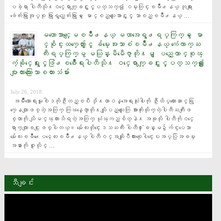
ပခဲ့ရာ ပါတီသို႔ဝင္ေရာက္ျခင္းႏွင့္ပတ္သက္၍ ဝမ္းတြင္းၿမိဳ႕နယ္ ဘုရားျ
ဖဴေက်းရြာအုပ္စု ရြာရွည္ေက်းရြာမွ ေမာင္စည္သူေအာင္ႏွင့္ သာစည္ၿမိဳ႕နယ္ …
မဟာေအာင္ေျမၿမိဳ႕နယ္ မဟာအေရွ႕ရပ္ကြက္မွ ေမာ
င္စုိင္းထက္ေက်ာ္ႏွင့္ ခ်မ္းေအးသာစံၿမိဳ႕နယ္ ကံေကာက္ႀ
ကီးရပ္ကြက္မွ မယြန္းမီမီေဇာ္တုိ႔မွ ျပည္ေထာင္စုၾ
ကံ့ခုိင္ေရးႏွင့္ဖြံ႕ၿဖိဳးေရးပါတီသုိ႔ ဝင္ေရာက္ျခင္းႏွင့္ပတ္သက္၍ ​ေျ
ပာျကားသြား​ေသာစကားသံမ်ား
July 26, 2018
  အမ်ဳိးသားေရးမူဝါဒကိုဦးတည္ၿပီး ဒို႔တာဝန္အေရးသံုးပါးကို ဦးထိပ္ထားေဆာင္ရြ
က္ေနတာျဖစ္တဲ့အတြက္ ကြၽန္ေတာ္တို႔လိုျပည္သူေတြ အားကိုးထိုက္တဲ့ပါတီႀကီးျဖ
စ္တာကို သိျမင္ၾကားသိရတဲ့အတြက္ ယံုၾကည္စိတ္နဲ႔ အခုလို ပါတီကိုဝင္ေ
ရာက္လာျခင္းျဖစ္ပါတယ္​။ မႏၲေလးတိုင္းေဒသႀကီး ပါတီ႐ံုးခန္းမ၌က်င္းပေသာ 
မႏၲေလးၿမိဳ႕ေပၚေလးၿမိဳ႕နယ္ ပါတီဝင္အဆုိျပဳလႊာစုေပါင္းေပးအပ္ပြဲအခမ္း
အနားကုိ ဇူလိုင္ …
သီချင်း