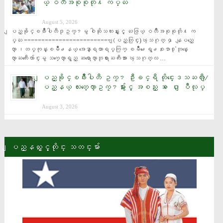
ယ္ ဝတၳဳအစုစုတို႔ ကပ္လႉ
August 5, 2026
ျပည္ခိုင္ၿဖိဳးပါတီဒုဥကၠ႒မွ ဝါဆိုသကၤန္းႏွင့္ လႉဖြယ္ ဝတၳဳအစုစုတို႔ က
ပ္လႉ ========================= (ျပည္တြင္း)ၾသဂုတ္ ၄ ေနျပည္ေ
တာ္ ၊တပ္ကုန္းၿမိဳ႕နယ္ အေနာ္ရထာရပ္ကြက္ ၿမိဳ႕ေရွ႕စႏၵာ႐ုံဘုန္းေ
တာ္ႀကီးေက်ာင္းမွ သက္ေတာ္ရွည္ ဆရာေတာ္ဘုရားႀကီးအား ၾသဂုတ္လ …
ျပည္ခိုင္ၿဖိဳးပါတီ ဥကၠ႒ ဦးခင္ရီ တိုင္းေဒသႀကီး/ျ
ပည္နယ္ လႊတ္ေတာ္ဥကၠ႒မ်ားႏွင့္ အစည္း အ ေဝး ျပဳလုပ္
August 3, 2026
ျပည္နယ္ႏွင့္တိုင္း သတင္းမ်ား