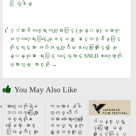
ငြ လွဴဒါန္း
ႏုိင္ငံသားစိစစ္ေရးကတ္ျပားတြင္ (မုန္း၀န္း) ဗမာဟု
ဆက္လက္ေရးသြင္းေနျခင္းသည္ ေနာင္တစ္ခ်ိန္တြင္
တုိင္းရင္းသား အသိအမွတ္ျပဳမႈ ႐ႈပ္ေထြးလာႏုိင္၍ မု
န္း၀န္းဟုသာ ေရးသြင္းသင့္ေၾကာင္း SNLD လႊတ္ေတာ္ကုိ
ယ္စားလွယ္ ေတာင္းဆုိ
→
You May Also Like
ေဆာင္းေဟကုိရဲ႕
ကမၻာ႔နံပါ
ဘ၀လက္တြဲေဖာ္ျ
တ္တစ္ ဒီေဂ်
ဖစ္ရလို႔ ေ
သမား လာေရာက္ေဖ်ာ္ေျ
ဂ်ပန္႐ုပ္ရွ
ပ်ာ္ေနတဲ့ ေဆာင္း
ဖမယ့္ ရန္ကု
င္ပြဲေတာ္ ျမန္
ဂြၽန္ကီ ( အႏု
န္ႏွစ္သစ္ကူးည
မာႏိုင္ငံတြင္ ပ