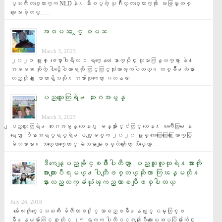
ပ္ႀကီးတစ္ေယာက္က NLDနဲ႔ နီးစပ္တဲ့ ပုဂၢိဳလ္တစ္ေယာက္ကို ေမးခြန္းတစ္
ခုေမးခဲ့တယ္.. …
အဓမၼ ႏွင့္ ဓမၼ
March 3, 2023
၂၀၂၁ ခုႏွစ္ ေဖေဖာ္ဝါရီလ ၁ ရက္ေန႔ေနာက္ပိုင္း လူမႈကြန္ယက္မွာ နဲ႔ 
အဓမၼ ဆိုတဲ့ ပါဠိေဝါဟာရကို တြင္တြင္သုံးလာၾကပါတယ္။ တစ္ခ်ိဳ႕လဲနား
လည္လို႔ ေျပာတာရွိသလို႔ အမ်ားစုကေတာ့ ဂဃနဏ …
ျပည္သူေတြရဲ႕ ဆႏၵအမွန္
March 3, 2023
ျပည္သူေတြရဲ႕ ဆႏၵအမွန္ ယေန႔ ျမန္မာႏိုင္ငံတြင္ ယေန႔ ႀကဳံေတြ႕ေန
ရေသာ ျပႆနာအရပ္ရပ္ရဲ႕ ဇစ္ျမစ္က ၂၀၂၀ ခုႏွစ္ အေထြေထြေ႐ြးေကာက္ပြဲ 
မဲသမာမႈ။ ဘယ္ေလာက္ေတာင္ မဲသမာမႈျဖစ္လဲဆိုေတာ့ သိပ္ေတာ့ …
ဒီကေန့ျပည္ခုိင္ၿဖိဳးပါတီဟာ ျပည္သူလူထုရဲ႔အားကိုး
အားထားျပဳရမယ္႕ပါတီျဖစ္တယ္ဆိုတာ ကြၽန္မတို႔
နားလည္လက္ခံယုံၾကည္လာၿပီျဖစ္ပါတယ္
July 26, 2018
  မႏၲေလးတိုင္းေဒသႀကီး မိတီၴလာခ႐ိုင္ သာစည္ၿမိဳ႕နယ္ႏွင့္ ဝမ္းတြင္းၿ
မိဳ႕နယ္မ်ားတြင္ ဇူလိုင္ ၂၅ ရက္က ပါတီဝင္အဆိုျပဳလႊာေပးအပ္ပြဲမ်ားက်င္း