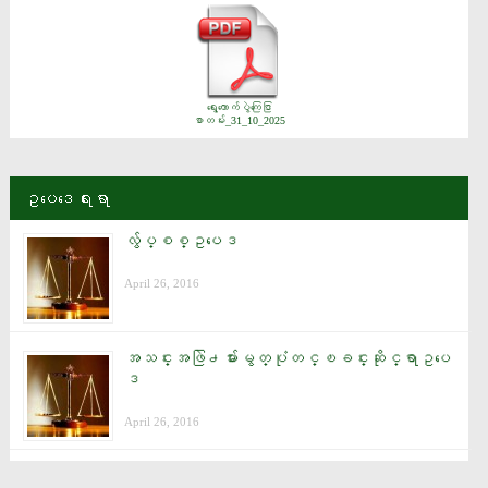
ရွေးကောက်ပွဲကြေငြာ
စာတမ်း_31_10_2025
ဥပေဒေရးရာ
လွ်ပ္စစ္ဥပေဒ
April 26, 2016
အသင္းအဖြဲ႕မ်ားမွတ္ပုံတင္ၿခင္းဆိုင္ရာဥပေ
ဒ
April 26, 2016