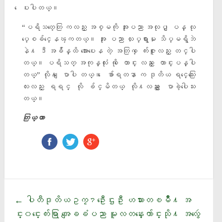
ေပးပါတယ္။
“ပရိသတ္ေတြ ကလည္း အစ္မကို အႏုပညာ အလုပ္ ျပန္ လု
ပ္ေစခ်င္ေနၾကတယ္။ အႏု ပညာ လႈပ္ရွားမႈ သိပ္မရွိဘဲ
နဲ႔ ဒီ အခ်ိန္ထိ အားေပးေန တဲ့ အတြက္ ေက်းဇူးလည္း တင္ပါ
တယ္။ ပရိသတ္ အကုန္လံုး ကို ေတာင္း လည္း ေတာင္းပန္ပါ
တယ္” လို႔ ေျပာပါ တယ္။ ေခ်ာရတနာ က ဒုတိယ ရင္ေသြးေ
လးလည္း ရရင္ လို ခ်င္မိတယ္ လုိ႔လည္း ေျပာခဲ့ပါေသး
တယ္။
တြယ္တာ
ပါတီဒုတိယဥကၠ႒ဦးေဌးဦး ဟသၤာတၿမိဳ႔ အ
←
င္း၀င္းေက်းရြာ အေျခခံပညာ မူလတန္းေက်ာင္းသို႔ အလွဴေ