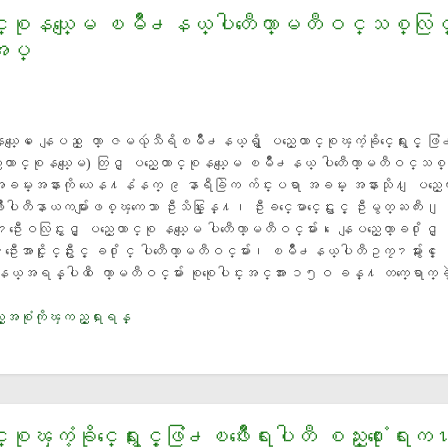
င္စုနယ္ေျမ ၿမိဳ႕နယ္ပါတီေကာ္မတီဝင္သစ္လြင္မ
အပ္
ယ္ေျမ ေနျပည္ ေတာ္ ဇမၺဴသီရိၿမိဳ႕နယ္ရွိ ျပည္ေထာင္စုၾကံ့ခိုင္ေရးႏွင့္ ဖြံ႕
ပည္ေထာင္စုနယ္ေျမ) တြင္ ျပည္ေထာင္စုနယ္ေျမ ၿမိဳ႕နယ္ ပါတီေကာ္မတီဝင္သစ္လ
အခမ္းအနားကို ယေန႔နံနက္ ၉ နာရီခြဲက က်င္းပရာ အခမ္း အနားသို႔ ျပည္ေ
ဳးပါတီနာယကမ်ားျဖစ္ၾကေသာ ဦးသိန္းၫြန္႔၊ ဦးခင္ေမာင္ေဌးႏွင့္ ဦးမွတ္ႀကီး၊ 
ၠ႒ဥ
ီးေဝလြင္ႏွင့္ ျပည္ေထာင္စု နယ္ေျမ ပါတီေကာ္မတီဝင္မ်ား၊ ေနျပည္ေတာ္ခ႐ိုင္
ဦးေအာင္ႏိုင္ဦးႏွင့္ ခ႐ိုင္ ပါတီေကာ္မတီဝင္မ်ား၊ ၿမိဳ႕နယ္ပါတီဥကၠ႒မ်ားႏွင့္
႕နယ္အရန္ပါတီ ေကာ္မတီဝင္မ်ား စုစုေပါင္းအင္အား ၁၅ဝ ခန္႔ တက္ေရာ
့အစံုကိုၾကည့္ရႈရန္
ာင္​စုၾကံ့ခုိင္​​ေရးႏွင္​့ဖြံ႕ၿဖိဳး​ေရးပါတီ စည္​း႐ုံး​ေ