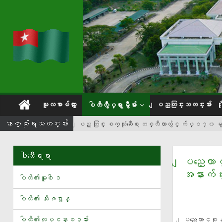
မူလစာမ်က္ႏွာ
ျပည္တြင္းသတင္းမ်ား
ပါတီလွဳပ္ရွားမွဳမ်ား
ေနာက္ဆံုးရသတင္းမ်ား
ျပည္ တြင္း စက္သုံးဆီေဈး တစ္လီတာလွ်င္ က်ပ္ ၁၇
တစ္လကို လူတူစက္႐ုပ္ ၁၀၀၀ ထုတ္လုပ္မယ့္ မစ္
UFC 331 ၿပိဳင္ ပြဲ မွာ ထိပ္ဆုံးေခါင္ ပြဲ ႀကီးအျဖစ္ ထိုး ရ ေတာ့ မယ့္ လက္ရွိ ခ်
ပါတီေရးရာ
ျပည္ေထာ
ယြမ္ ၂၀၀၀ တန္ က်န္းမာေရး လက္ စြပ္ Casio မိတ္ဆက္
အနားက်င
ပါတီ၏မူ၀ါဒ
ႏိုင္ငံေတာ္သမၼတ ထိုင္းႏိုင္ငံသို႔ ေရာက္ရွိ
ပါတီ၏ သႏိၷဌာန္
ေလ့က်င့္ေရး ဝတ္စုံ အ တြ က္ ေပါင္ သန္း ၂၀ တန္ စ ပြ န္ဆာ စာခ်ဳပ္ကို မန္ယူ ခ
ျမန္မာ့လက္ေ႐ြးစင္ အမ်ိဳးသားအသင္းႏွင့္ အမ်ိဳးသမီးအသင္းတို႔ ကြင္း သြင္း ျခင္း
ပါတီ၏လုပ္ငန္းစဥ္မ်ား
ျပည္ေထာင္စုန