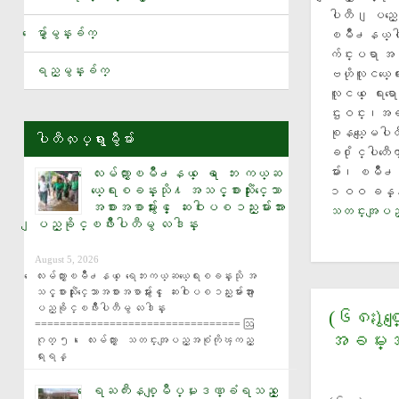
ပါတီ၊ ျပည္ေ
ေလးမ်က္ႏွာၿမိဳ႕နယ္ ေရ ေဘး ကယ္ဆယ္ေရးစခန္းသို႔ အသင့္စားသုံးႏိုင္ေသာအစားအစာမ်ာ
ေမွ်ာ္မွန္းခ်က္
ၿမိဳ႕နယ္ပါတ
ေရႀကီးနစ္ျမဳပ္မႈဒဏ္ခံရသည့္ ေက်း႐ြာမ်ားရွိ ျပည္သူမ်ားအား ျပည္ခိုင္ၿဖိဳးပါတ
က်င္းပရာ အစည
ရည္မွန္းခ်က္
ဒီယိုမန္ဒီကို ရီးယဲလ္မက္ဒရစ္အသင္း ေခၚယူ
ဗဟိုလူငယ္ေရး
လူငယ္ ေရးရာေ
ဌးဝင္း၊အရန္ဗ
စုနယ္ေျမပါတီ
ပါတီလႈပ္ရွားမွဳမ်ား
ခ႐ိုင္ပါတီေက
မ်ား၊ ၿမိဳ႕
ေလးမ်က္ႏွာၿမိဳ႕နယ္ ေရ ေဘး ကယ္ဆ
ယ္ေရးစခန္းသို႔ အသင့္စားသုံးႏိုင္ေသာ
၁ဝဝ ခန္႔
အစားအစာမ်ားႏွင့္ ေဆးဝါးပစၥည္းမ်ားအား
သတင္းအျပည္
ျပည္ခိုင္ၿဖိဳးပါတီမွ လႉဒါန္း
August 5, 2026
ေလးမ်က္ႏွာၿမိဳ႕နယ္ ေရေဘးကယ္ဆယ္ေရးစခန္းသို အ
သင့္စားသုံးႏိုင္ေသာအစားအစာမ်ားႏွင့္ ေဆးဝါးပစၥည္းမ်ားအား ျ
ပည္ခိုင္ၿဖိဳးပါတီမွ လႉဒါန္း 
(၆၈)ႏွစ
================================= ဩ
အခမ္းအန
ဂုတ္ ၅၊ ေလးမ်က္ႏွာ   သတင္းအျပည့္အစံုကိုၾကည့္
ရႈရန္
ေရႀကီးနစ္ျမဳပ္မႈဒဏ္ခံရသည့္ ေ