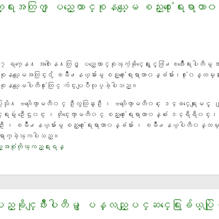
က္​​ေရးအတြက္​ ျပည္​​ေထာင္​စုနယ္​​ေျမ စည္​း႐ုံး​ေရးရာတာ၀န္
​ေန႔ အဂၤါ​ေန႔တြင္​ ျပည္​​ေထာင္​စုၾကံ့ခုိင္​​ေရးႏွင္​့ဖြံ႕ၿဖိဳး​ေရးပါတီမွ တာ၀န
္​စုနယ္​​ေျမအတြင္​း႐ွိ ၿမိဳ႕နယ္​မ်ားမွ စည္​း႐ုံး​ေရးရာတာ၀န္​ခံမ်ား၊႐ုံး၀န္​ထမ္​းမ်ားႏွ
္​စုနယ္​​ေျမပါတီ႐ုံးတြင္​ က်င္​းပျပဳလုပ္​ခ
ဲ့ပါသည္​။
ြဲသုိ႔ ဗဟုိ​ေကာ္​မတီ၀င္​ ဦးလွထြန္​းဦး ၊ ဗဟုိ​ေကာ္​မတီ၀င္​ ​ေဒၚခင္​​ေရႊျမင္​့ ၊
း​ေရးမွဴး ဦး​ေဌး၀င္​း ၊ တုိင္​း​ေကာ္​မတီ၀င္​ စည္​း႐ုံး​ေရးရာတာ၀န္​ခံ ​ေဒၚရီရီ၀င္
ိင္​ဦး ၊ ၿမိဳ႕နယ္​မ်ားမွ စည္​း႐ုံး​ေရးရာတာ၀န္​ခံမ်ား ၊ ၿမိဳ႕နယ္​ပါတီ၀န္​ထမ္​းမ
​ေရာက္​ခဲ့ၾကပါသည္​။
့အစံုကိုၾကည့္ရႈရန္
ပည္ခိုင္ျဖိဳးပါတီမွ ျပန္လည္ျပင္ဆင္ေရြးခ်ယ္ပြဲျ