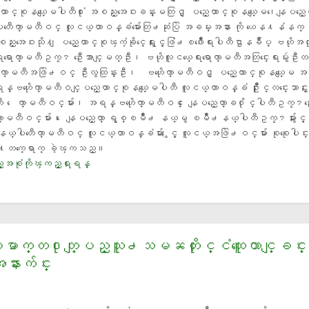
ထာင္စုနယ္ေျမပါတီ႐ံုး အစည္းအေဝးခန္းမတြင္ ျပည္ေထာင္စုနယ္ေျမ၊ေနျပည္ေတာ္ 
းႏွင့္ ေဆးဝါးပစၥည္းမ်ားအား ျပည္ခိုင္ၿဖိဳးပါတီမွ လႉဒါန္း
ီေကာ္မတီဝင္ လူငယ္တာဝန္ခံမ်ားေတြ႕ဆံုပြဲ အခမ္းအနား ကို ယေန႔နံနက္
ီက ကူညီေထာက္ပံ့
္းအေဝးသို႔ ျပည္ေထာင္စုၾကံ့ခိုင္ေရးႏွင့္ဖြံ႕ၿဖိဳးေရးပါတီဌာနခ်ဳပ္ ဗဟိုအ
ရာေ
ကာ္မတီဥကၠ႒ ဦးေအာင္ျမတ္ဦး၊ ဗဟိုလူငယ္ေရးရာေကာ္မတီအတြင္းေရးမွဴးဦးတင
ကာ္မတီအဖြဲ႕ဝင္ ဦးလွထြန္းဦး၊ ဗဟိုေကာ္မတီဝင္ ျပည္ေထာင္စုနယ္ေျမ အတြင္း
ဟိုေကာ္မတီဝင္ျပည္ေထာင္စုနယ္ေျမပါတီ လူငယ္တာဝန္ခံ ဦးႏိုင္လင္းေသာင္းႏွင
 ေကာ္မတီဝင္မ်ား၊ အရန္ဗဟိုေကာ္မတီဝင္ ေနျပည္ေတာ္ခ႐ိုင္ပါတီဥကၠ႒ဦးေအာင္ႏ
ာ္မတီဝင္မ်ား၊ ေနျပည္ေတာ္ ရွစ္ၿမိဳ႕ နယ္မွ ၿမိဳ႕နယ္ပါတီဥကၠ႒မ်ားႏွင့္ အတ
နယ္ပါတီေကာ္မတီဝင္ လူငယ္တာဝန္ခံမ်ား ႏွင့္ လူငယ္အဖြဲ႕ဝင္မ်ား စုစုေပါင္
တက္ေရာက္ ခဲ့ၾကသည္။
့အစံုကိုၾကည့္ရႈရန္
္ေျမာက္တ႐ုတ္ျပည္သူ႕သမၼတႏိုင္ငံထူေထာင္ျခင္း 
ားက်င္း