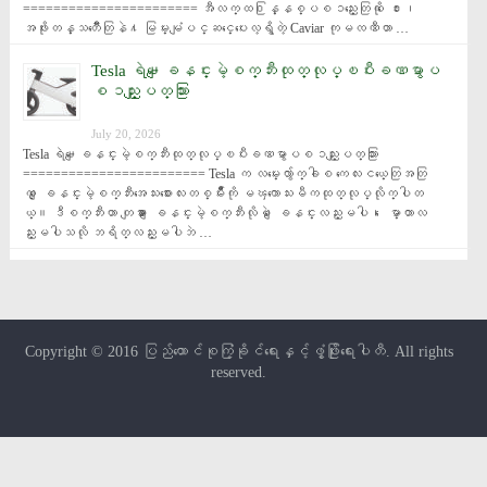
======================= အီလက္ထ႐ြန္နစ္ပစၥည္းေတြကို ေ႐ႊ၊ 
အဖိုးတန္သတၱဳေတြနဲ႔ မြမ္းမံျပင္ဆင္ေပးေလ့ရွိတဲ့ Caviar ကုမၸဏီဟာ …
Tesla ရဲ႕‌ေျခနင္းမဲ့စက္ဘီးထုတ္လုပ္ၿပီးခဏမွာပ
စၥည္းျပတ္သြား
July 20, 2026
Tesla ရဲ႕‌ေျခနင္းမဲ့စက္ဘီးထုတ္လုပ္ၿပီးခဏမွာပစၥည္းျပတ္သြား 
======================== Tesla က လမ္းေလွ်ာက္ခါစ ကေလးငယ္ေတြအတြ
က္ ေျခနင္းမဲ့စက္ဘီးအေသးစားေလးတစ္မ်ိဳးကို မၾကာေသးမီကထုတ္လုပ္လိုက္ပါတ
ယ္။ ဒီစက္ဘီးဟာ တျခား ေျခနင္းမဲ့စက္ဘီးလိုပဲ ေျခနင္းလည္းမပါ၊ ေမာ္တာလ
ည္းမပါသလို ဘရိတ္လည္းမပါဘဲ …
Copyright © 2016
ပြည်ထောင်စုကြံ့ခိုင်ရေးနှင့်ဖွံ့ဖြိုးရေးပါတီ
. All rights
reserved.