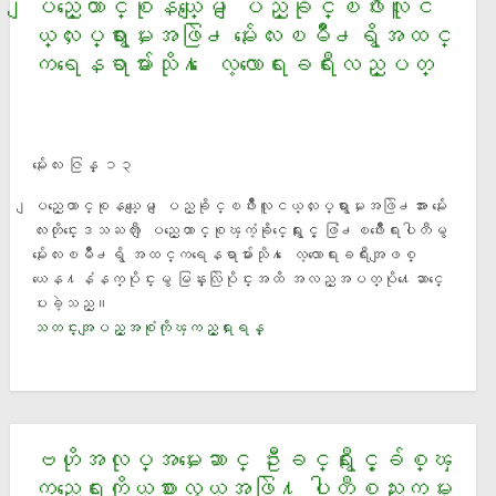
ျပည္ေထာင္စုနယ္ေျမ ျပည္ခိုင္ၿဖိဳးလူင
ယ္လႈပ္ရွားမႈအဖြဲ႕ မႏၲေလးၿမိဳ႕ရွိအထင္
ကရေနရာမ်ားသို႔ ေလ့လာေရးခရီးလည္ပတ္
မႏၲေလး ဇြန္ ၁၃
ျပည္ေထာင္စုနယ္ေျမ ျပည္ခိုင္ၿဖိဳးလူငယ္လႈပ္ရွားမႈအဖြဲ႕အား မႏၲေ
လးတိုင္းေဒသႀကီး ျပည္ေထာင္စုၾကံ့ခိုင္ေရးႏွင့္ ဖြံ႕ၿဖိဳးေရးပါတီမွ
မႏၲေလးၿမိဳ႕ရိွ အထင္ကရေနရာမ်ားသို႔ ေလ့လာေရးခရီးအျဖစ္
ယေန႔နံနက္ပိုင္းမွ မြန္းလြဲပိုင္းအထိ အလည္အပတ္ပို႔ေဆာင္ေ
ပးခဲ့သည္။
သတင္းအျပည့္အစံုကိုၾကည့္ရႈရန္
ဗဟိုအလုပ္အမႈေဆာင္ ဦးခင္ရီႏွင့္ခ်စ္ၾ
ကည္ေရးကိုယ္စားလွယ္အဖြဲ႔ ပါတီစည္းကမ္း