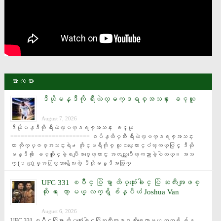
အားကစား
ဒီယိုမန္ဒီကို ရီးယဲလ္မက္ဒရစ္အသင္း ေခၚယူ
August 7, 2026
ဒီယိုမန္ဒီကို ရီးယဲလ္မက္ဒရစ္အသင္း ေခၚယူ 
======================= စပိန္ထိပ္သီး ရီးယဲလ္မက္ဒရစ္အသင္း
ဟာ လိုက္ပ္ဇစ္အသင္းရဲ႕ အိုင္ဗရီကိုစ္ လူငယ္ေတာင္ပံၾကယ္ပြင့္ ဒီယို
မန္ဒီကို ေခၚယူႏိုင္ခဲ့ၿပီျဖစ္ေၾကာင္း အတည္ျပဳေၾကညာခဲ့ပါတယ္။ အသ
က္ (၁၉)ႏွစ္အ႐ြယ္သာရွိေသးတဲ့ ဒီယိုမန္ဒီအတြက္ …
UFC 331 ၿပိဳင္ ပြဲ မွာ ထိပ္ဆုံးေခါင္ ပြဲ ႀကီးအျဖစ္
ထိုး ရ ေတာ့ မယ့္ လက္ရွိ ခ်န္ပီယံ ‌Joshua Van
August 6, 2026
UFC 331 ၿပိဳင္ပြဲမွာ ထိပ္ဆုံးေခါင္ပြဲႀကီးအျဖစ္ ထိုးရေတာ့မယ့္ လက္ရွိ ခ်န္