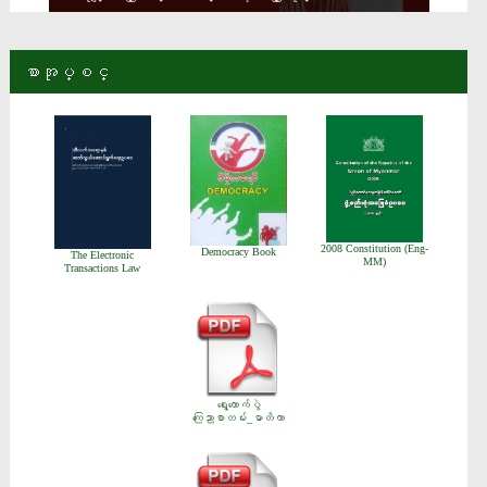
စာအုပ္စင္
2008 Constitution (Eng-
Democracy Book
The Electronic
MM)
Transactions Law
ရွေးကောက်ပွဲ
ကြေညာစာတမ်း_မာတိကာ