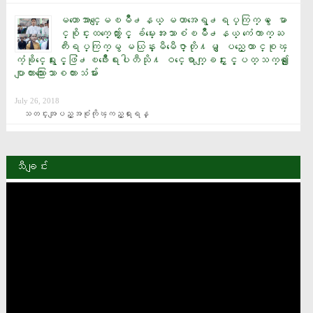
မဟာေအာင္ေျမၿမိဳ႕နယ္ မဟာအေရွ႕ရပ္ကြက္မွ ေမာ
င္စုိင္းထက္ေက်ာ္ႏွင့္ ခ်မ္းေအးသာစံၿမိဳ႕နယ္ ကံေကာက္ႀ
ကီးရပ္ကြက္မွ မယြန္းမီမီေဇာ္တုိ႔မွ ျပည္ေထာင္စုၾ
ကံ့ခုိင္ေရးႏွင့္ဖြံ႕ၿဖိဳးေရးပါတီသုိ႔ ဝင္ေရာက္ျခင္းႏွင့္ပတ္သက္၍ ​ေျ
ပာျကားသြား​ေသာစကားသံမ်ား
July 26, 2018
    သတင္းအျပည့္အစံုကိုၾကည့္ရႈရန္
သီချင်း