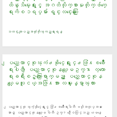
ထိန္းသိမ္းေရးႏွင့္ အဂတိလိုက္စားမႈတိုက္ဖ်က္ေ
ရးကိစၥရပ္မ်ား ရွင္းလင္းေဆြးေႏြး
သတင္းအျပည့္အစံုကိုၾကည့္ရႈရန္
ျပည္ေထာင္စုၾကံ႕ခိုင္ေရးႏွင္႕ဖြံ႔ၿဖိဳးေ
ရးပါတီ ျပည္ေထာင္စုနယ္ေျမဥကၠ႒ ေလ့လာေ
ရးခရီးစဥ္သြားေရာက္မည့္ ျပည္ေထာင္စုန
ယ္ေျမလူငယ္အဖြဲ႔အား လမ္းၫႊန္မွာၾကား
ျပည္ေထာင္စု ၾက့ံခုိင္ေရးႏွင့္ ဖြံ႕ၿဖိဳးေရးပါတီ ဗဟိုအလုပ္အမႈ ေ
ဆာင္ ျပည္ေထာင္စုနယ္ေျမ ပါတီ ဥကၠ႒ ဦးေဝလြင္သည္ ယမန္ေ