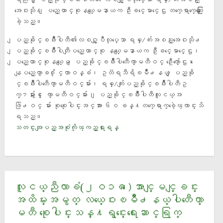
အေဝးသို႔ ျပည္ေထာင္စုနယ္ေျမနာယက ဦးခင္ေမာင္ေဌး တက္ေရာက္ေဆြးေႏြး
ခဲ့သည္။
ျပည္ခိုင္ၿဖိဳးပါတီ၏လစဥ္ျပဳလုပ္ေသာ ရပ္/ေက်းအစည္းအေဝးသို႕
ျပည္ခိုင္ၿဖိဳးပါတီျပည္ေထာင္စု နယ္ေျမနာယက ဦးခင္ေမာင္ေဌး၊
ျပည္ေထာင္စုနယ္ေျမ ျပည္ခိုင္ၿဖိဳးပါတီေကာ္မတီဝင္ ဦးေက်ာ္ေဌး၊ ေ
နျပည္ေတာ္ခ႐ိုင္တာဝန္ခံ၊ ဥတၱရသီရိၿမိဳ႕နယ္ ျပည္ခို
င္ၿဖိဳးပါတီေကာ္မတီဝင္မ်ား၊ ရပ္/ေက်းျပည္ခိုင္ၿဖိဳးပါတီဥ
ကၠ႒မ်ားႏွင့္ ေကာ္မတီဝင္မ်ား၊ ျပည္ခိုင္ၿဖိဳးပါတီလူငယ္အ
ဖြဲ႕ဝင္ မ်ား စုစုေပါင္းအင္အား ၆ဝ ခန္႔တက္ေရာက္ခဲ့ေၾကာင္းသိ
ရသည္။
သတင္းအျပည့္အစံုကိုၾကည့္ရႈရန္
လူငယ္ညီလာခံ(၂ဝ၁၈)ေအာင္ျမင္ျခင္း
အထိမ္းအမွတ္ လယ္ေဝးၿမိဳ႕နယ္ပါတီေကာ္
မတီ စုေပါင္းသန္႔ရွင္းေရးေဆာင္ရြက္