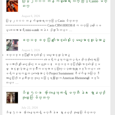
ယြမ္ ၂၀၀၀ တန္ က်န္းမာေရး လက္ စြပ္ Casio မိတ္
ဆက္
August 6, 2026
ယြမ္ ၂၀၀၀ တန္ က်န္းမာေရးလက္စြပ္ Casio မိတ္ဆက္ 
======================= Casio CRW-H001M-8 က လက္စြပ္ဆိုေပမ
ယ့္ အေသးစားနာရီ mini-watch ေလးနဲ႔ ပိုတူပါတယ္။ …
ေခတ္သစ္ စစ္ ပြဲ ကိုေျပာင္းလဲေပးႏိုင္မယ့္ေမာင္းသူမဲ့ယာဥ္
August 3, 2026
ေခတ္သစ္စစ္ပြဲကိုေျပာင္းလဲေပးႏိုင္မယ့္ေမာင္းသူမဲ့ယာဥ္ 
===================== အေမရိကန္ၾကည္းတပ္ရဲ႕တိုက္ခိုက္ေရးစြ
မ္းပကားကို တိုးျမႇင့္ေပးႏိုင္ေစမယ့္အျပင္ ေခတ္သစ္စစ္ပြဲကိုပါေျပာင္းလဲေပးႏိုင္မ
ယ့္ ေမာင္းသူမဲ့ယာဥ္တစ္မ်ိဳးကမၾကာခင္ထြက္ေပၚလာေတာ့မွာျဖစ္ပါတယ္။ အေ
မရိကန္ၾကည္းတပ္ကေဖာ္ေဆာင္တဲ့ Project Sustainment စီမံကိန္းအတြက္ ဒီ
ယာဥ္ေတြကိုဖန္တီးထုတ္ လုပ္ေပးခြင့္ရသြားသူက American Rheinmetall ျဖစ္ပါ
တယ္။ …
သိန္း ၅၀၀ ေက်ာ္တန္ေၾကးရွိ မက္ဆီ နဲ႔ ေရာ္နယ္ဒို
ဖုန္းေတြ မိတ္ဆက္
July 22, 2026
သိန္း ၅၀၀ ေက်ာ္တန္ေၾကးရွိ မက္ဆီ နဲ႔ ေရာ္နယ္ဒို ဖုန္းေတြ မိတ္ဆက္ 