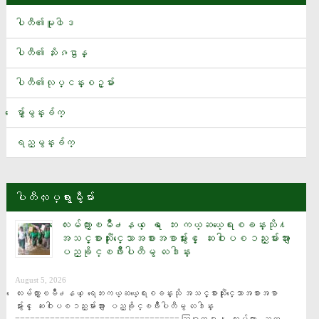
UFC 331 ၿပိဳင္ ပြဲ မွာ ထိပ္ဆုံးေခါင္ ပြဲ ႀကီးအျဖစ္ ထိုး ရ ေတာ့ မယ့္ လက္ရွိ
ပါတီ၏မူ၀ါဒ
ခ်န္ပီယံ ‌Joshua Van
ယြမ္ ၂၀၀၀ တန္ က်န္းမာေရး လက္ စြပ္ Casio မိတ္ဆက္
ပါတီ၏ သႏိၷဌာန္
ႏိုင္ငံေတာ္သမၼတ ထိုင္းႏိုင္ငံသို႔ ေရာက္ရွိ
ပါတီ၏လုပ္ငန္းစဥ္မ်ား
ေလ့က်င့္ေရး ဝတ္စုံ အ တြ က္ ေပါင္ သန္း ၂၀ တန္ စ ပြ န္ဆာ စာခ်ဳပ္ကို မ
န္ယူ ခ်ဳပ္ဆို
ေမွ်ာ္မွန္းခ်က္
ျမန္မာ့လက္ေ႐ြးစင္ အမ်ိဳးသားအသင္းႏွင့္ အမ်ိဳးသမီးအသင္းတို႔ ကြင္း သြင္း ျခ
ရည္မွန္းခ်က္
င္းခတ္ကစားနည္း၌ ေငြ တံဆိပ္ဆုမ်ားအသီးသီး ဆြတ္ခူး
ေလးမ်က္ႏွာၿမိဳ႕နယ္ ေရ ေဘး ကယ္ဆယ္ေရးစခန္းသို႔ အသင့္စားသုံးႏိုင္ေသာအစား
အစာမ်ားႏွင့္ ေဆးဝါးပစၥည္းမ်ားအား ျပည္ခိုင္ၿဖိဳးပါတီမွ လႉဒါန္း
ပါတီလႈပ္ရွားမွဳမ်ား
ေရႀကီးနစ္ျမဳပ္မႈဒဏ္ခံရသည့္ ေက်း႐ြာမ်ားရွိ ျပည္သူမ်ားအား ျပည္ခိုင္ၿဖိဳး
ေလးမ်က္ႏွာၿမိဳ႕နယ္ ေရ ေဘး ကယ္ဆယ္ေရးစခန္းသို႔
ပါတီက ကူညီေထာက္ပံ့
အသင့္စားသုံးႏိုင္ေသာအစားအစာမ်ားႏွင့္ ေဆးဝါးပစၥည္းမ်ားအား ျ
ဒီယိုမန္ဒီကို ရီးယဲလ္မက္ဒရစ္အသင္း ေခၚယူ
ပည္ခိုင္ၿဖိဳးပါတီမွ လႉဒါန္း
August 5, 2026
ေလးမ်က္ႏွာၿမိဳ႕နယ္ ေရေဘးကယ္ဆယ္ေရးစခန္းသို အသင့္စားသုံးႏိုင္ေသာအစားအစာ
မ်ားႏွင့္ ေဆးဝါးပစၥည္းမ်ားအား ျပည္ခိုင္ၿဖိဳးပါတီမွ လႉဒါန္း 