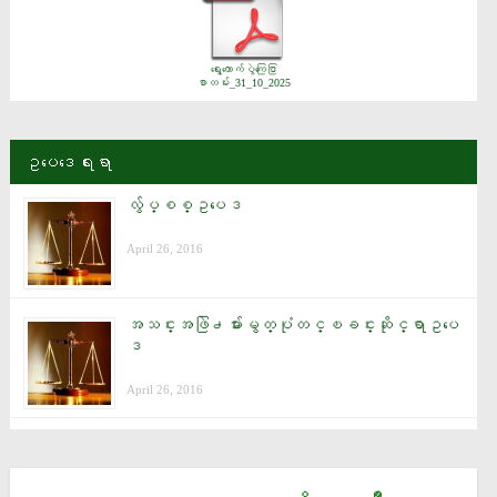
ရွေးကောက်ပွဲကြေငြာ
စာတမ်း_31_10_2025
ဥပေဒေရးရာ
လွ်ပ္စစ္ဥပေဒ
April 26, 2016
အသင္းအဖြဲ႕မ်ားမွတ္ပုံတင္ၿခင္းဆိုင္ရာဥပေ
ဒ
April 26, 2016