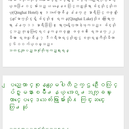
ယ္အဖြဲ႕ဝင္ မ်ားသည္ ယမန္ေန႔တြင္တည္းခိုရာ ခ်င္းဟိုင္ဟိုတ
ယ္(Qinghai Hotel)မွ ေဒသစံေတာ္ခ်ိန္ နံနက္ ၉ နာရီတြင္ တ႐ုတ္ႏို
င္ငံေျမာက္ပိုင္းရွိ ခ်င္းဟိုင္ ေရကန္(Qinghai Lake)သို႔ သြားေရာက္
ရာ နံနက္ ၁၁ နာရီခြဲတြင္ ေရာက္ရွိေလ့လာခဲ့ၾကသည္။ ခ်င္းဟို
င္သည္ ကုန္းတြင္းေရငန္ကန္တစ္ခု ျဖစ္ၿပီး ေရအနက္ ၂၂
မီတာ ေရအပူခ်ိန္ ၇ ဒီဂရီဖာရင္ဟိုက္ႏွင့္ စတုရန္းကီလိုမီတာ
၄၆ဝဝ က်ယ္ဝန္းသည္။
သတင္းအျပည့္အစံုကိုၾကည့္ရႈရန္
ျပည္ေထာင္စုနယ္ေျမပါတီဥကၠဌ ဦးေဝလြင္
ပ်ဥ္းမနားၿမိဳ႕နယ္ အေ႐ွ႕ဘက္ျခမ္း ေ
တာင္ေပၚေဒသေက်းရြာမ်ားသုိ႔ ကြင္းဆင္းေ
တြ႕ဆုံ