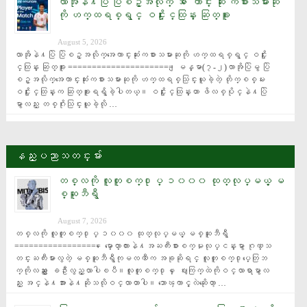
လာအိုနဲ႔ပြဲ ပြဲစဥ္အလိုက္ အ ေကာင္း ဆုံး ကစားသမားဆု
ကို ဟက္ထရစ္ရွင္ ဝင္းႏိုင္ထြန္း ဆြတ္ခူး
August 5, 2026
လာအိုနဲ႔ပြဲ ပြဲစဥ္အလိုက္အေကာင္းဆုံးကစားသမားဆုကို ဟက္ထရစ္ရွင္ ဝင္းႏို
င္ထြန္း ဆြတ္ခူး ====================== ျမန္မာ(၇-၂)လာအိုပြဲမွ ပြဲ
စဥ္အလိုက္အေကာင္းဆုံးကစားသမားဆုကို ဟက္ထရစ္သြင္းယူခဲ့တဲ့ တိုက္စစ္မႉး 
ဝင္းႏိုင္ထြန္းက ဆြတ္ခူးရရွိခဲ့ပါတယ္။ ဝင္းႏိုင္ထြန္းဟာ ဖိလစ္ပိုင္နဲ႔ပြဲ
မွာလည္း တစ္ဂိုးသြင္းယူခဲ့လို …
နည္းပညာသတင္းမ်ား
တစ္လကို လူတူစက္႐ုပ္ ၁၀၀၀ ထုတ္လုပ္မယ့္ မ
စ္ဆူဘီရွီ
August 7, 2026
တစ္လကို လူတူစက္႐ုပ္ ၁၀၀၀ ထုတ္လုပ္မယ့္ မစ္ဆူဘီရွီ 
================== ေမာ္ေတာ္ကားနဲ႔အႀကီးစားစက္မႈလုပ္ငန္းမွာ ဂုဏ္သ
တင္းႀကီးမားလွတဲ့ မစ္ဆူဘီရွီကုမၸဏီက အခုဆိုရင္ လူတူစက္႐ုပ္ေတြဘ
က္ကိုလည္း ေျခဦးလွည့္လာပါၿပီ။လူတူစက္႐ုပ္ ေဈးကြက္ထဲကိုဝင္လာရာမွာလ
ည္း အင္နဲ႔အားနဲ႔ဆိုသလိုဝင္လာတာပါ။ ဘာေၾကာင့္လဲဆိုေတာ့ …