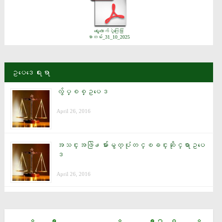
ရွေးကောက်ပွဲကြေငြာ
စာတမ်း_31_10_2025
ဥပေဒေရးရာ
လွ်ပ္စစ္ဥပေဒ
April 26, 2016
အသင္းအဖြဲ႕မ်ားမွတ္ပုံတင္ၿခင္းဆိုင္ရာဥပေ
ဒ
April 26, 2016