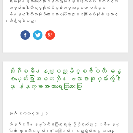
ရးမႉးတုိ႔မွအလႉ​ေငြမ်ားျပန္​လည္​လႉဒါန္​းခဲ့ၾကၿပီး ပါတီဝင္​အ
သစ္​မ်ားအားပါတီရင္​ထုိးတံဆိပ္​မ်ားတပ္​ဆင္​​ေပးကာ မဘိမ္​းၿ
မိဳ႕နယ္​ပါတီအဆုိျပဳလႊာ​ေပးအပ္​ပြဲ​ေအာင္​ျမင္​စြာၿပီးဆုံးခဲ့ ​ေၾကာင္​
းသိ႐ွိရပါသည္​။
သိႏၷီၿမိဳ႕နယ္ျပည္ခိုင္ၿဖိဳးပါတီ မန္
စပ္ေက်းရြာအမကသို႔ ဗလာစာအုပ္မ်ားလွဴဒါ
န္း နံနက္စာအာဟာရေကြၽးေမြး
သႏၷီ စက္တင္ဘာ ၂၃
သိနၷီၿမိဳ႕နယ္ပါတီအတြင္းေရးမွဴး ဦးစိုင္းစံေအးႏွင့္ ၿမိဳ႕နယ္
ပါတီ ေကာ္မတီဝင္ မ်ား၊႐ုံးအဖြဲ႕မ်ား၊ စည္းမွဴးမ်ားသည္ ယမန္ေ