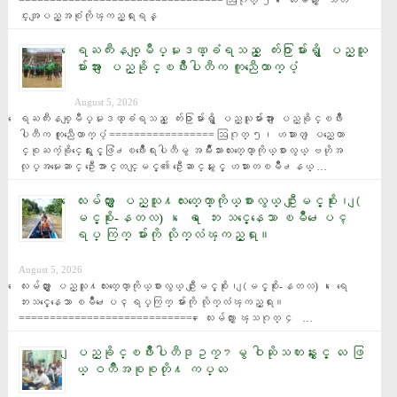
================================= ဩဂုတ္ ၅၊ ေလးမ်က္ႏွာ   သတ
င္းအျပည့္အစံုကိုၾကည့္ရႈရန္
ေရႀကီးနစ္ျမဳပ္မႈဒဏ္ခံရသည့္ ေက်း႐ြာမ်ားရွိ ျပည္သူ
မ်ားအား ျပည္ခိုင္ၿဖိဳးပါတီက ကူညီေထာက္ပံ့
August 5, 2026
ေရႀကီးနစ္ျမဳပ္မႈဒဏ္ခံရသည့္ ေက်း႐ြာမ်ားရွိ ျပည္သူမ်ားအား ျပည္ခိုင္ၿဖိဳး
ပါတီက ကူညီေထာက္ပံ့ ================= ဩဂုတ္ ၅၊ ဟသၤာတ ျပည္ေထာ
င္စုႀကံ့ခိုင္ေရးႏွင့္ဖြံ႕ၿဖိဳးေရးပါတီမွ အမ်ိဳးသားလႊတ္ေတာ္ကိုယ္စားလွယ္ ဗဟိုအ
လုပ္အမႈေဆာင္ ဦးေအာင္တင္ျမင့္၏ ဦးေဆာင္မႈႏွင့္ ဟသၤာတၿမိဳ႕နယ္ …
ေလးမ်က္ႏွာ ျပည္သူ႔လႊတ္ေတာ္ကိုယ္စားလွယ္ ဦးျမင့္စိုး၊ (ျ
မင့္စိုး-နတလ) ၊ ေရ ေဘး သင့္ေနေသာ ၿမိဳ႕ေပၚ
ရပ္ ကြက္ မ်ားကို လိုက္လံၾကည့္ရႈ။
August 5, 2026
ေလးမ်က္ႏွာ ျပည္သူ႔လႊတ္ေတာ္ကိုယ္စားလွယ္ ဦးျမင့္စိုး၊ (ျမင့္စိုး-နတလ) ၊ ေရေ
ဘးသင့္ေနေသာ ၿမိဳ႕ေပၚ ရပ္ကြက္ မ်ားကို လိုက္လံၾကည့္ရႈ။ 
============================= ေလးမ်က္ႏွာ ၾသဂုတ္ ၄   …
ျပည္ခိုင္ၿဖိဳးပါတီဒုဥကၠ႒မွ ဝါဆိုသကၤန္းႏွင့္ လႉ ဖြ
ယ္ ဝတၳဳအစုစုတို႔ ကပ္လႉ