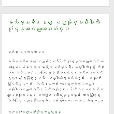
မဘိမ္းၿမိဳ႕နယ္ ျပည္ခိုင္ၿဖိဳးပါတီ
ပံုမွန္အစည္းအေဝးက်င္းပ
မဘိမ္း စက္တင္ဘာ ၁၁
မဘိမ္းၿမိဳ႕နယ္ ျပည္ခိုင္ၿဖိဳးပါတီ ပံုမွန္အစည္းအေဝးကို ယ
မန္ေန႔နံနက္ ၁ဝ နာရီက မဘိမ္းၿမိဳ႕နယ္ပါတီ႐ုံး၌ က်င္း
ပရာ မိုးမိတ္ခ႐ုိင္အတြင္းေရးမွဴး ဦးျမင့္လႈိင္၊ ၿမိဳ႕နယ္ပါတီ
ဥကၠ႒ ဦးေဇာ္လြင္ႏွင့္ ၿမိဳ႕နယ္ပါတီေကာ္မတီဝင္မ်ား၊ ရပ္/ေက်း
ရြာပါတီဥကၠ႒မ်ား၊ ပါတီနာယကမ်ား တက္ေရာက္ခဲ့ၾကသည္။
အဆိုပါအစည္းအေဝးတြင္ ပါတီေအာင္ႏိုင္ေရး၊ ပါတီဝင္အင္အား စိစ
စ္ျခင္းလုပ္ငန္း၊ ေဒသဖြံ႕ၿဖိဳးေရးလုပ္ငန္းမ်ား ေဆာင္ရြက္ေရး၊
ပါတီတြင္း စည္းလံုးညီၫြတ္ေရးကိစၥမ်ား ေဆြးေႏြးခဲ့ၾကေၾကာင္း သိရသည္။
သတင္းအျပည့္အစံုကိုၾကည့္ရႈရန္