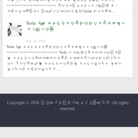
======================= အီလက္ထ႐ြန္နစ္ပစၥည္းေတြကို ေ႐ႊ၊ 
အဖိုးတန္သတၱဳေတြနဲ႔ မြမ္းမံျပင္ဆင္ေပးေလ့ရွိတဲ့ Caviar ကုမၸဏီဟာ …
Tesla ရဲ႕‌ေျခနင္းမဲ့စက္ဘီးထုတ္လုပ္ၿပီးခဏမွာပ
စၥည္းျပတ္သြား
July 20, 2026
Tesla ရဲ႕‌ေျခနင္းမဲ့စက္ဘီးထုတ္လုပ္ၿပီးခဏမွာပစၥည္းျပတ္သြား 
======================== Tesla က လမ္းေလွ်ာက္ခါစ ကေလးငယ္ေတြအတြ
က္ ေျခနင္းမဲ့စက္ဘီးအေသးစားေလးတစ္မ်ိဳးကို မၾကာေသးမီကထုတ္လုပ္လိုက္ပါတ
ယ္။ ဒီစက္ဘီးဟာ တျခား ေျခနင္းမဲ့စက္ဘီးလိုပဲ ေျခနင္းလည္းမပါ၊ ေမာ္တာလ
ည္းမပါသလို ဘရိတ္လည္းမပါဘဲ …
Copyright © 2016
ပြည်ထောင်စုကြံ့ခိုင်ရေးနှင့်ဖွံ့ဖြိုးရေးပါတီ
. All rights
reserved.