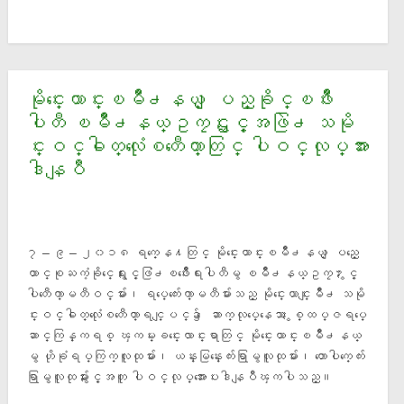
မုိင္းေယာင္းၿမိဳ႕နယ္ ျပည္ခုိင္ၿဖိဳး
ပါတီ ၿမိဳ႕နယ္ဥကၠဌႏွင့္အဖြဲ႕ သမို
င္းဝင္ဓါတ္လုံေစတီေတာ္တြင္ ပါဝင္လုပ္အား
ဒါနျပဳ
၇ – ၉ – ၂၀၁၈ ရက္ေန႔တြင္ မိုင္းေယာင္းၿမိဳ႕နယ္ ျပည္ေ
ထာင္စုႀကံ့ခိုင္ေရးႏွင့္ဖြံ႕ၿဖိဳးေရးပါတီမွ ၿမိဳ႕နယ္ဥကၠ႒ႏွင့္
ပါတီေကာ္မတီဝင္မ်ား၊ ရပ္ေက်းေကာ္မတီမ်ားသည္ မိုင္းေယာင္းျမိဳ႕ သမို
င္းဝင္ဓါတ္လုံေစတီေတာ္ရင္ျပင္၌ ေဆာက္လုပ္ေနေသာ ႏွစ္ထပ္ဇရပ္ေ
ဆာင္ကြန္ကရစ္ ၾကမ္းခင္းေလာင္းရာတြင္ မိုင္းေယာင္းၿမိဳ႕နယ္
မွ ဟိုခုံရပ္ကြက္လူထုမ်ား၊ ယန္းမြန္းေက်းရြာမွလူထုမ်ား၊ တာေပါက္ေက်း
ရြာမွလူထုမ်ားႏွင့္အတူ ပါဝင္လုပ္အားေပးဒါနျပဳၾကပါသည္။