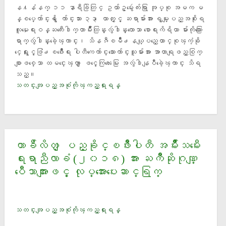
န႔နံနက္ ၁၁ နာရီခြဲတြင္ ဥယ်ာဥ္မွဴးေက်းရြာ အုပ္စု အမက မ
န္စပ္ေက်ာင္းရိွ ေက်ာင္းသား ၃၃ ေယာက္ႏွင့္ ဆရာမ်ားအား ရွမ္းျပည္အစိုးရ
လူမႈေရးဝန္ႀကီးေဒါက္တာမ်ဳိးထြန္းလွဴဒါန္းလာေသာ စာေရးကိရိယာ မ်ားကိုသြားေ
ရာက္လွဴဒါန္းခဲ့ေၾကာင္း၊ သိနၷီၿမိဳ႕နယ္ျပည္ေထာင္စုၾကံ့ခို
င္ေရးႏွင့္ဖြံ႕ၿဖိဳးေရး ပါတီကေက်ာင္းသားေက်ာင္းသူမ်ားအား အာဟာရျဖည့္စြက္
စာျဖစ္ေသာ ထမင္းေၾကာ္ ျဖင့္ေကြၽးေမြး အလွဴဒါနျပဳခဲ့ေၾကာင္း သိရ
သည္။
သတင္းအျပည့္အစံုကိုၾကည့္ရႈရန္
တာခ်ီလိတ္ ျပည္ခုိင္ၿဖိဳးပါတီ အမ်ဳိးသမီး​ေ
ရးရာညီလာခံ (၂၀၁၈) အား ႀကိဳဆိုဂုဏ္​ျ
ပဳေသာအားျဖင့္ လုပ္​အား​ေပး​ေဆာင္​ရြက္​
သတင္းအျပည့္အစံုကိုၾကည့္ရႈရန္