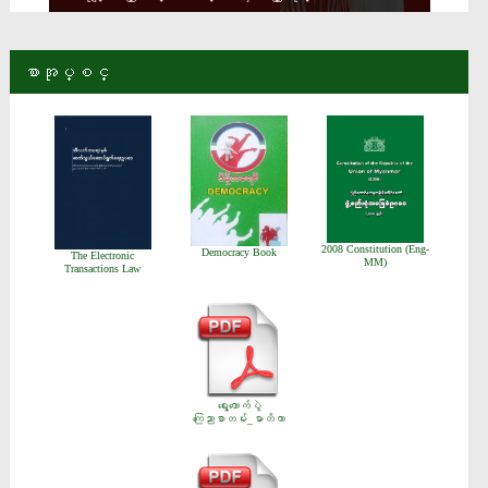
စာအုပ္စင္
2008 Constitution (Eng-
Democracy Book
The Electronic
MM)
Transactions Law
ရွေးကောက်ပွဲ
ကြေညာစာတမ်း_မာတိကာ