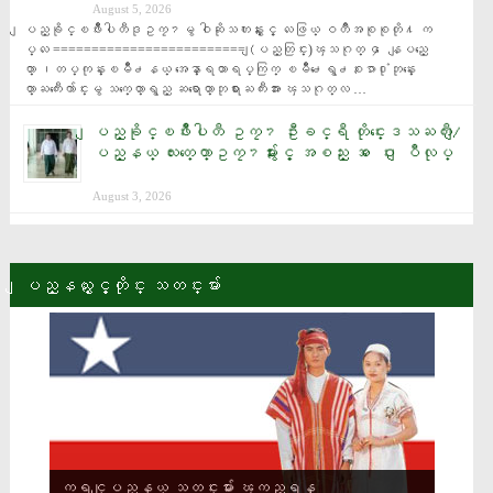
August 5, 2026
ျပည္ခိုင္ၿဖိဳးပါတီဒုဥကၠ႒မွ ဝါဆိုသကၤန္းႏွင့္ လႉဖြယ္ ဝတၳဳအစုစုတို႔ က
ပ္လႉ ========================= (ျပည္တြင္း)ၾသဂုတ္ ၄ ေနျပည္ေ
တာ္ ၊တပ္ကုန္းၿမိဳ႕နယ္ အေနာ္ရထာရပ္ကြက္ ၿမိဳ႕ေရွ႕စႏၵာ႐ုံဘုန္းေ
တာ္ႀကီးေက်ာင္းမွ သက္ေတာ္ရွည္ ဆရာေတာ္ဘုရားႀကီးအား ၾသဂုတ္လ …
ျပည္ခိုင္ၿဖိဳးပါတီ ဥကၠ႒ ဦးခင္ရီ တိုင္းေဒသႀကီး/ျ
ပည္နယ္ လႊတ္ေတာ္ဥကၠ႒မ်ားႏွင့္ အစည္း အ ေဝး ျပဳလုပ္
August 3, 2026
ျပည္နယ္ႏွင့္တိုင္း သတင္းမ်ား
ခ်င္းျပည္နယ္ သတင္းမ်ား ၾကည့္ရန္