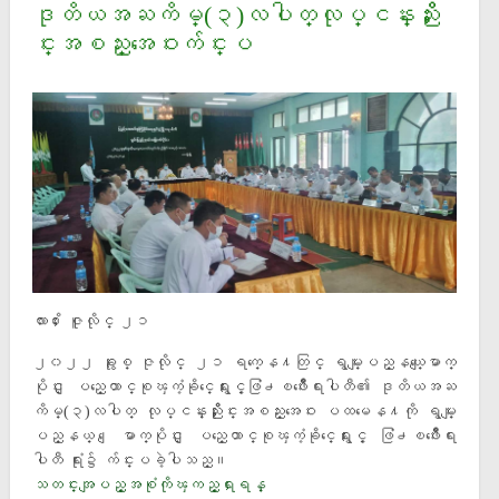
ဒုတိယအႀကိမ္(၃)လပါတ္လုပ္ငန္းညႇိႏႈိ
င္းအစည္းအေဝးက်င္းပ
လား႐ႈိး ဇူလုိင္ ၂၁
၂၀၂၂ ခုႏွစ္ ဇုလုိင္ ၂၁ ရက္ေန႔တြင္ ရွမ္းျပည္နယ္ေျမာက္
ပိုင္း ျပည္ေထာင္စုၾကံ့ခိုင္ေရးႏွင့္ဖြံ႕ၿဖိဳးေရးပါတီ၏ ဒုတိယအႀ
ကိမ္(၃)လပါတ္ လုပ္ငန္းညႇိႏိုင္းအစည္းအေဝး ပထမေန႔ကို ရွမ္းျ
ပည္နယ္ ေျမာက္ပိုင္း ျပည္ေထာင္စုၾကံ့ခိုင္ေရးႏွင့္ ဖြံ႕ၿဖိဳးေရး
ပါတီ ရံုး၌ က်င္းပခဲ့ပါသည္။
သတင္းအျပည့္အစံုကိုၾကည့္ရႈရန္