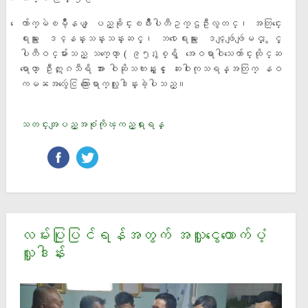
ေက်ာက္မဲၿမိဳ့နယ္ ျပည္ခိုင္းၿဖိဳးပါတီဥကၠဌဦးလွတင္၊ အတြင္းေ
ရးမွူး ေဒၚနန္းသန္းသန္းဆင့္၊ ဘ႑ာေရးမွူး ေဒၚျဖဴျဖဴျမင့္ ႏွင့္
ပါတီဝင္မ်ားသည္ သက္ေတာ္ ( ၉၅ )ႏွစ္ရွိ အေဝရာဝါသေက်ာင္းထိုင္ဆ
ရာေတာ္ ဦးဣႏၵသီရိ အား ဝါဆိုသကၤန္းႏွင့္ ေဆးဝါးကုသရန္အတြက္ နဝ
ကမၼအလွဴေငြ သြားေရာက္လွူဒါန္းခဲ့ပါသည္။
သတင္းအျပည့္အစံုကိုၾကည့္ရႈရန္
လမ်းပြုပြင်ရန်အတွက် အလှူငွေထောက်ပံ့
လှူဒါန်း