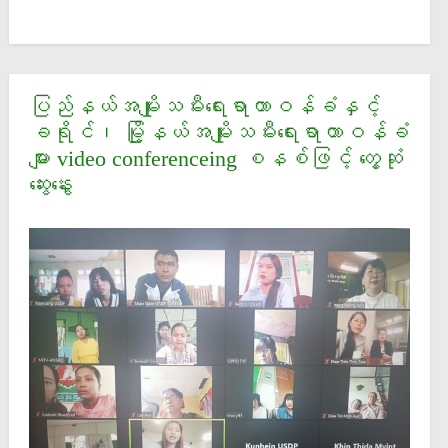
ပြည်နယ်အမျိုးသမီးရေးရာတာဝန်ခံနှင့်
ခရိုင်၊ မြို့နယ်အမျိုးသမီးရေးရာတာဝန်ခံ
များ video conferenceing စနစ်ဖြင့် တွေ့ဆုံ
ဆွေးနွေး