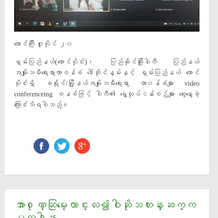
တောင်ကြီး ဇူလိုင် ၂၀
ရှမ်းပြည်နယ်(တောင်ပိုင်း)၊ ပြည်ခိုင်ဖြိုးပါတီ ပြည်နယ်
အမျိုးသမီးရေးရာတာဝန်ခံ ဒေါ်ဆိုင်နွမ်းနှင့် ရှမ်းပြည်နယ် တောင်
ပိုင်းရှိ ခရိုင်/မြို့နယ်အမျိုးသမီးရေးရာ တာ၀န်ခံများ video
conferenceing စနစ်ဖြင့် ပါတီ၏ ရှေ့လုပ်ငန်းစဉ်များ ဆွေးနွေးခဲ့
ကြောင်းသိရပါသည်။
အာ႐ုဏ္ဆြမ္းေလာင္းလႉ၍ဝါဆုိသကၤန္းဆက္က
ပ္လႉဒါန္း