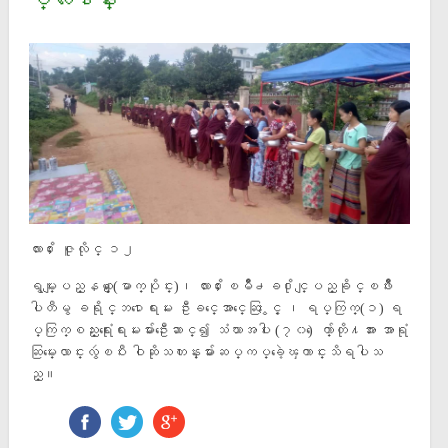
လား႐ႈိး ဇူလုိင္ ၁၂
ရွမ္းျပည္နယ္(​ေျမာက္ပိုင္း)၊ လား႐ႈိးၿမိဳ႕ခ႐ုိင္ျပည္ခုိင္ၿဖိဳး
ပါတီမွ ခရိုင္ဘ႑ာေရးမႉး ဦးခင္ေအာင္ေဆြ ႏွင့္ ၊ ရပ္ကြက္(၁) ရ
ပ္ကြက္စည္းရံုးေရးမႉးမ်ားဦးေဆာင္၍ သံဃာအပါး (၇၀) ေက်ာ္တို႔အား အာရံု
ဆြမ္းေလာင္းလွဴၿပီး ဝါဆိုသကၤန္းမ်ားဆပ္ကပ္ခဲ့ေၾကာင္းသိရပါသ
ည္။