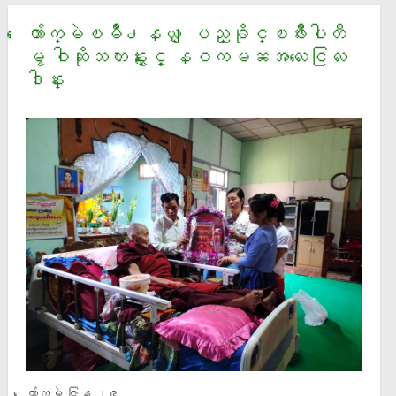
ေက်ာက္မဲၿမိဳ႕နယ္ ျပည္ခုိင္ၿဖိဳးပါတီ
မွ ဝါဆုိသကၤန္းႏွင့္ နဝကမၼအလႉေငြလႉ
ဒါန္း
ေက်ာက္မဲ ဇြန္ ၂၉