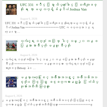
UFC 331 ၿပိဳင္ ပြဲ မွာ ထိပ္ဆုံးေခါင္ ပြဲ ႀကီးအျဖစ္
ထိုး ရ ေတာ့ မယ့္ လက္ရွိ ခ်န္ပီယံ ‌Joshua Van
August 6, 2026
UFC 331 ၿပိဳင္ပြဲမွာ ထိပ္ဆုံးေခါင္ပြဲႀကီးအျဖစ္ ထိုးရေတာ့မယ့္ လက္ရွိ ခ်န္
ပီယံ ‌Joshua Van ==================== UFC က စက္တက္ဘာ ၁၉ ရ
က္ေန႔မွာ …
ေလ့က်င့္ေရး ဝတ္စုံ အ တြ က္ ေပါင္ သန္း ၂၀ တန္ စ
ပြ န္ဆာ စာခ်ဳပ္ကို မန္ယူ ခ်ဳပ္ဆို
August 6, 2026
ေလ့က်င့္ေရး ဝတ္စုံအတြက္ ေပါင္ သန္း ၂၀ တန္ စပြန္ဆာ စာခ်ဳပ္ကို မန္ယူ 
ခ်ဳပ္ဆို ================= မန္ယူအသင္းဟာ ေလ့က်င့္ေရး၀တ္စုံစပြန္
ဆာအျဖစ္ Betway နဲ႔ …
ျမန္မာ့လက္ေ႐ြးစင္ အမ်ိဳးသားအသင္းႏွင့္ အမ်ိဳးသမီးအသ
င္းတို႔ ကြင္း သြင္း ျခင္းခတ္ကစားနည္း၌ ေငြ တံဆိပ္
ဆုမ်ားအသီးသီး ဆြတ္ခူး
August 6, 2026
ျမန္မာ့လက္ေ႐ြးစင္ အမ်ိဳးသားအသင္းႏွင့္ အမ်ိဳးသမီးအသင္းတို ကြင္းသြင္းျခင္းခ
တ္ကစားနည္း၌ ေငြတံဆိပ္ဆုမ်ားအသီးသီးဆြတ္ခူး ==================== ျ