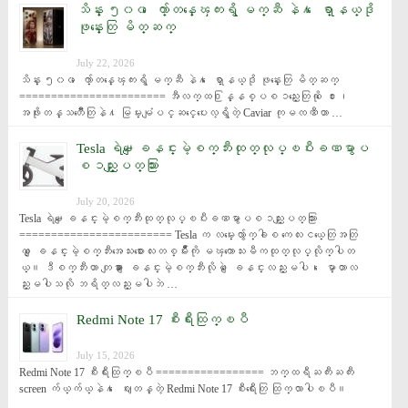
သိန္း ၅၀၀ ေက်ာ္တန္ေၾကးရွိ မက္ဆီ နဲ႔ ေရာ္နယ္ဒို
ဖုန္းေတြ မိတ္ဆက္
July 22, 2026
သိန္း ၅၀၀ ေက်ာ္တန္ေၾကးရွိ မက္ဆီ နဲ႔ ေရာ္နယ္ဒို ဖုန္းေတြ မိတ္ဆက္ 
======================= အီလက္ထ႐ြန္နစ္ပစၥည္းေတြကို ေ႐ႊ၊ 
အဖိုးတန္သတၱဳေတြနဲ႔ မြမ္းမံျပင္ဆင္ေပးေလ့ရွိတဲ့ Caviar ကုမၸဏီဟာ …
Tesla ရဲ႕‌ေျခနင္းမဲ့စက္ဘီးထုတ္လုပ္ၿပီးခဏမွာပ
စၥည္းျပတ္သြား
July 20, 2026
Tesla ရဲ႕‌ေျခနင္းမဲ့စက္ဘီးထုတ္လုပ္ၿပီးခဏမွာပစၥည္းျပတ္သြား 
======================== Tesla က လမ္းေလွ်ာက္ခါစ ကေလးငယ္ေတြအတြ
က္ ေျခနင္းမဲ့စက္ဘီးအေသးစားေလးတစ္မ်ိဳးကို မၾကာေသးမီကထုတ္လုပ္လိုက္ပါတ
ယ္။ ဒီစက္ဘီးဟာ တျခား ေျခနင္းမဲ့စက္ဘီးလိုပဲ ေျခနင္းလည္းမပါ၊ ေမာ္တာလ
ည္းမပါသလို ဘရိတ္လည္းမပါဘဲ …
Redmi Note 17 စီးရီးထြက္ၿပီ
July 15, 2026
Redmi Note 17 စီးရီးထြက္ၿပီ ================= ဘက္ထရီႀကီးႀကီး 
screen က်ယ္က်ယ္နဲ႔ ေဈးတန္တဲ့ Redmi Note 17 စီးရီးေတြ ထြက္လာပါၿပီ။   
…