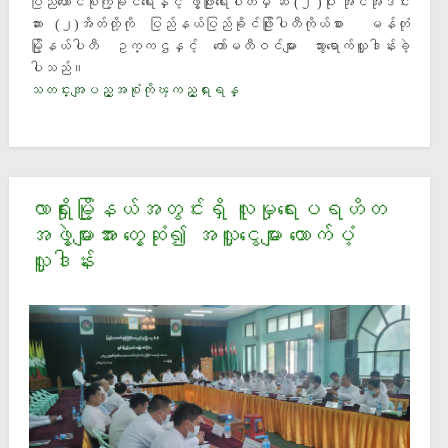
ပြည်ထောင်စုကြံ့ခိုင်ရေးနှင့် ဖွံ့ဖြိုးရေးပါတီမှ ဆီ (၂ )ပုံး အိုင်အိုဒင်း
ဆား (၂)အိတ်တို့ကို ပြည်နယ်ပြည်ခိုင်ဖြိုးပါတီကိုယ်စား မန်တုံ
မြို့နယ်ပါတီ ဥက္ကဌနှင့် ကော်မတီဝင်များ သွားရောက်လှူဒါန်းခဲ့
ပါသည်။
သတင္းအျပည့္အစံုကိုၾကည့္ရႈရန္
လာရှိုးမြို့နယ်အတွင်းရှိ လူမှုရေးပရဟိတ
အဖွဲ့များအား တွေ့ဆုံ၍ အလှူငွေများ ထောက်ပံ့
လှူဒါန်း