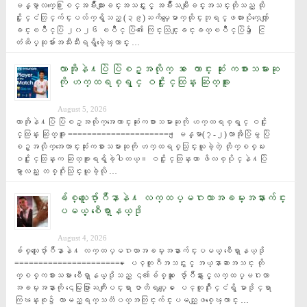
မန္မာ့လက္ေ႐ြးစင္အမ်ိဳးသားျခင္းအသင္းႏွင့္ အမ်ိဳးသမီးျခင္းအသင္းတိုသည္ ထို
င္းႏိုင္ငံတြင္က်င္းပလ်က္ရွိသည့္ (၃၉)ႀကိမ္ေျမာက္ထိုင္းဘုရင့္ဖလားပိုက္ေက်ာ္ျ
ခင္းၿပိဳင္ပြဲ ၂၀၂၆ ၿပိဳင္ ပြဲ၏ ကြင္းသြင္းျခင္းခတ္ၿပိဳင္ပြဲ၌ ေငြ
တံဆိပ္ဆုမ်ားအသီးသီးရရွိခဲ့ေၾကာင္း …
လာအိုနဲ႔ပြဲ ပြဲစဥ္အလိုက္ အ ေကာင္း ဆုံး ကစားသမားဆု
ကို ဟက္ထရစ္ရွင္ ဝင္းႏိုင္ထြန္း ဆြတ္ခူး
August 5, 2026
လာအိုနဲ႔ပြဲ ပြဲစဥ္အလိုက္အေကာင္းဆုံးကစားသမားဆုကို ဟက္ထရစ္ရွင္ ဝင္းႏို
င္ထြန္း ဆြတ္ခူး ====================== ျမန္မာ(၇-၂)လာအိုပြဲမွ ပြဲ
စဥ္အလိုက္အေကာင္းဆုံးကစားသမားဆုကို ဟက္ထရစ္သြင္းယူခဲ့တဲ့ တိုက္စစ္မႉး 
ဝင္းႏိုင္ထြန္းက ဆြတ္ခူးရရွိခဲ့ပါတယ္။ ဝင္းႏိုင္ထြန္းဟာ ဖိလစ္ပိုင္နဲ႔ပြဲ
မွာလည္း တစ္ဂိုးသြင္းယူခဲ့လို …
ခ်စ္သူေဂ်ာ္ဂ်ီနာနဲ႔ လက္ထပ္မဂၤလာအခမ္းအနားက်င္း
ပမယ့္ စီေရာ္နယ္ဒို
August 4, 2026
ခ်စ္သူေဂ်ာ္ဂ်ီနာနဲ႔ လက္ထပ္မဂၤလာအခမ္းအနားက်င္းပမယ့္ စီေရာ္နယ္ဒို 
======================= ေပၚတူဂီအသင္းႏွင့္ အယ္နာဆာအသင္း တို
က္စစ္ကစားသမား စီေရာ္နယ္ဒိုသည္ ၎၏ခ်စ္သူ ေဂ်ာ္ဂ်ီနာႏွင့္လက္ထပ္မဂၤလာ
အခမ္းအနားကို ၎ေမြးဖြားႀကီးျပင္းရာ ဇာတိရပ္ေျမ ေပၚတူဂီႏိုင္ငံရွိ မာဒိုင္ရာ
ကြၽန္းစု၌ လာမည့္ရက္သတၱပတ္အတြင္းက်င္းပမည္ျဖစ္ေၾကာင္း …