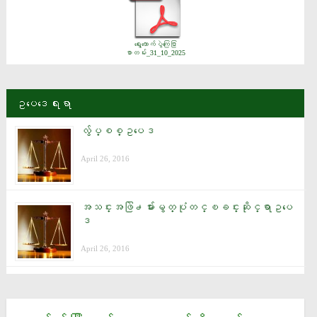
ရွေးကောက်ပွဲကြေငြာ
စာတမ်း_31_10_2025
ဥပေဒေရးရာ
လွ်ပ္စစ္ဥပေဒ
April 26, 2016
အသင္းအဖြဲ႕မ်ားမွတ္ပုံတင္ၿခင္းဆိုင္ရာဥပေ
ဒ
April 26, 2016