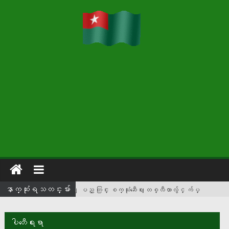
ေနာက္ဆံုးရသတင္းမ်ား
ျပည္ တြင္း စက္သုံးဆီေဈး တစ္လီတာလွ်င္ က်ပ္
၁၇၀ မွ ၂၆၅ အထိ ျမင့္တက္
တစ္လကို လူတူစက္႐ုပ္ ၁၀၀၀ ထုတ္လုပ္မယ့္ မစ္ဆူဘီရွီ
ပါတီေရးရာ