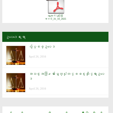
ရွေးကောက်ပွဲကြေငြာ
စာတမ်း_31_10_2025
ဥပေဒေရးရာ
လွ်ပ္စစ္ဥပေဒ
April 26, 2016
အသင္းအဖြဲ႕မ်ားမွတ္ပုံတင္ၿခင္းဆိုင္ရာဥပေ
ဒ
April 26, 2016