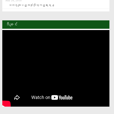
July 26, 2018
    သတင္းအျပည့္အစံုကိုၾကည့္ရႈရန္
သီချင်း