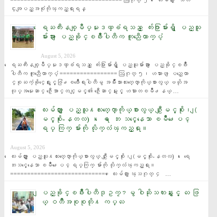
================================= ဩဂုတ္ ၅၊ ေလးမ်က္ႏွာ   သတ
င္းအျပည့္အစံုကိုၾကည့္ရႈရန္
ေရႀကီးနစ္ျမဳပ္မႈဒဏ္ခံရသည့္ ေက်း႐ြာမ်ားရွိ ျပည္သူ
မ်ားအား ျပည္ခိုင္ၿဖိဳးပါတီက ကူညီေထာက္ပံ့
August 5, 2026
ေရႀကီးနစ္ျမဳပ္မႈဒဏ္ခံရသည့္ ေက်း႐ြာမ်ားရွိ ျပည္သူမ်ားအား ျပည္ခိုင္ၿဖိဳး
ပါတီက ကူညီေထာက္ပံ့ ================= ဩဂုတ္ ၅၊ ဟသၤာတ ျပည္ေထာ
င္စုႀကံ့ခိုင္ေရးႏွင့္ဖြံ႕ၿဖိဳးေရးပါတီမွ အမ်ိဳးသားလႊတ္ေတာ္ကိုယ္စားလွယ္ ဗဟိုအ
လုပ္အမႈေဆာင္ ဦးေအာင္တင္ျမင့္၏ ဦးေဆာင္မႈႏွင့္ ဟသၤာတၿမိဳ႕နယ္ …
ေလးမ်က္ႏွာ ျပည္သူ႔လႊတ္ေတာ္ကိုယ္စားလွယ္ ဦးျမင့္စိုး၊ (ျ
မင့္စိုး-နတလ) ၊ ေရ ေဘး သင့္ေနေသာ ၿမိဳ႕ေပၚ
ရပ္ ကြက္ မ်ားကို လိုက္လံၾကည့္ရႈ။
August 5, 2026
ေလးမ်က္ႏွာ ျပည္သူ႔လႊတ္ေတာ္ကိုယ္စားလွယ္ ဦးျမင့္စိုး၊ (ျမင့္စိုး-နတလ) ၊ ေရေ
ဘးသင့္ေနေသာ ၿမိဳ႕ေပၚ ရပ္ကြက္ မ်ားကို လိုက္လံၾကည့္ရႈ။ 
============================= ေလးမ်က္ႏွာ ၾသဂုတ္ ၄   …
ျပည္ခိုင္ၿဖိဳးပါတီဒုဥကၠ႒မွ ဝါဆိုသကၤန္းႏွင့္ လႉ ဖြ
ယ္ ဝတၳဳအစုစုတို႔ ကပ္လႉ