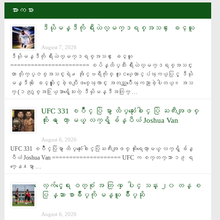
အားကစား
ဒီယိုမန္ဒီကို ရီးယဲလ္မက္ဒရစ္အသင္း ေခၚယူ
August 7, 2026
ဒီယိုမန္ဒီကို ရီးယဲလ္မက္ဒရစ္အသင္း ေခၚယူ 
======================= စပိန္ထိပ္သီး ရီးယဲလ္မက္ဒရစ္အသင္း
ဟာ လိုက္ပ္ဇစ္အသင္းရဲ႕ အိုင္ဗရီကိုစ္ လူငယ္ေတာင္ပံၾကယ္ပြင့္ ဒီယို
မန္ဒီကို ေခၚယူႏိုင္ခဲ့ၿပီျဖစ္ေၾကာင္း အတည္ျပဳေၾကညာခဲ့ပါတယ္။ အသ
က္ (၁၉)ႏွစ္အ႐ြယ္သာရွိေသးတဲ့ ဒီယိုမန္ဒီအတြက္ …
UFC 331 ၿပိဳင္ ပြဲ မွာ ထိပ္ဆုံးေခါင္ ပြဲ ႀကီးအျဖစ္
ထိုး ရ ေတာ့ မယ့္ လက္ရွိ ခ်န္ပီယံ ‌Joshua Van
August 6, 2026
UFC 331 ၿပိဳင္ပြဲမွာ ထိပ္ဆုံးေခါင္ပြဲႀကီးအျဖစ္ ထိုးရေတာ့မယ့္ လက္ရွိ ခ်န္
ပီယံ ‌Joshua Van ==================== UFC က စက္တက္ဘာ ၁၉ ရ
က္ေန႔မွာ …
ေလ့က်င့္ေရး ဝတ္စုံ အ တြ က္ ေပါင္ သန္း ၂၀ တန္ စ
ပြ န္ဆာ စာခ်ဳပ္ကို မန္ယူ ခ်ဳပ္ဆို
August 6, 2026