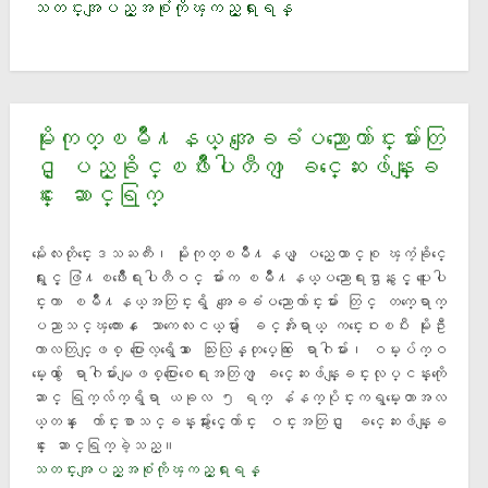
သတင္းအျပည့္အစံုကိုၾကည့္ရႈရန္
မိုးကုတ္ၿမိဳ႔နယ္ အေျခခံပညာေက်ာင္းမ်ားတြ
င္ ျပည္ခိုင္ၿဖိဳးပါတီက ျခင္ေဆးဖ်န္းျခ
င္း ေဆာင္ရြက္
မႏၲေလးတိုင္းေဒသႀကီး၊ မုိးကုတ္ၿမိဳ႔နယ္ ျပည္ေထာင္စု ၾကံ့ခုိင္ေ
ရးႏွင့္ ဖြံ႔ၿဖိဳးေရးပါတီဝင္ မ်ားက ၿမိဳ႔နယ္ပညာေရးဌာနႏွင့္ ပူးေပါ
င္းကာ ၿမိဳ႔နယ္အတြင္းရွိ အေျခခံပညာေက်ာင္းမ်ား တြင္ တက္ေရာက္
ပညာသင္ၾကားေန ေသာကေလးငယ္မ်ား ျခင္အႏၲရာယ္ ကင္းေဝးၿပီး မိုးဦး
ကာလတြင္ျဖစ္ ပြားေလ့ရွိေသာ ေသြးလြန္တုပ္ေကြး ေရာဂါမ်ား၊ ဝမ္းပ်က္ဝ
မ္းေလွ်ာ ေရာဂါမ်ားမျဖစ္ပြားေစေရးအတြက္ ျခင္ေဆးဖ်န္းျခ
င္းလုပ္ငန္းကုိေ
ဆာင္ ရြက္လ်က္ရွိရာ ယခုလ ၅ ရက္ နံနက္ပိုင္းကရွမ္းေတာအလ
ယ္တန္း ေက်ာင္းစာသင္ခန္းမ်ားႏွင့္ေက်ာင္း ဝင္းအတြင္း ျခင္ေဆးဖ်န္းျခ
င္း ေဆာင္ရြက္ခဲ့သည္။
သတင္းအျပည့္အစံုကိုၾကည့္ရႈရန္