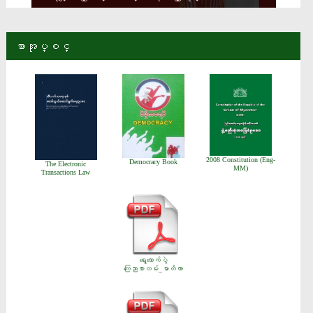
စာအုပ္စင္
2008 Constitution (Eng-
Democracy Book
The Electronic
MM)
Transactions Law
ရွေးကောက်ပွဲ
ကြေညာစာတမ်း_မာတိကာ