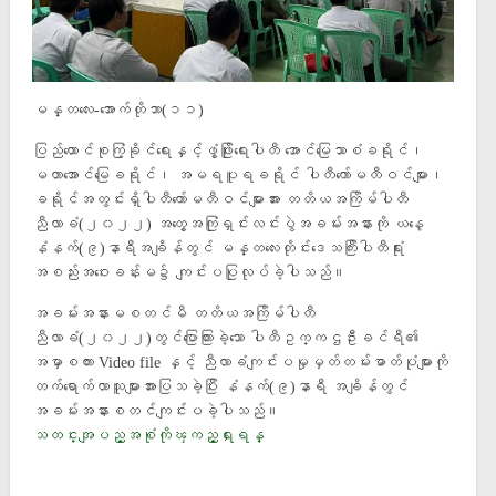
မန္တလေး-အောက်တိုဘာ(၁၁)
ပြည်ထောင်စုကြံ့ခိုင်ရေးနှင့်ဖွံ့ဖြိုးရေးပါတီ အောင်မြေသာစံခရိုင်၊
မဟာအောင်မြေခရိုင်၊ အမရပူရခရိုင် ပါတီကော်မတီဝင်များ၊
ခရိုင်အတွင်းရှိပါတီကော်မတီဝင်များအား တတိယအကြိမ်ပါတီ
ညီလာခံ(၂၀၂၂) အတွေ့အကြုံရှင်းလင်းပွဲအခမ်းအနားကို ယနေ့
နံနက်(၉)နာရီအချိန်တွင် မန္တလေးတိုင်းဒေသကြီးပါတီရုံး
အစည်းအဝေးခန်းမ၌ ကျင်းပပြုလုပ်ခဲ့ပါသည်။
အခမ်းအနားမစတင်မီ တတိယအကြိမ်ပါတီ
ညီလာခံ(၂၀၂၂)တွင်ပြောကြားခဲ့သော ပါတီဥက္ကဌဦးခင်ရီ၏
အမှာစကား Video file နှင့် ညီလာခံကျင်းပမှုမှတ်တမ်းဓာတ်ပုံများကို
တက်ရောက်လာသူများအားပြသခဲ့ပြီး နံနက်(၉)နာရီ အချိန်တွင်
အခမ်းအနားစတင်ကျင်းပခဲ့ပါသည်။
သတင္းအျပည့္အစံုကိုၾကည့္ရႈရန္