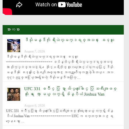
အားကစား
ဒီယိုမန္ဒီကို ရီးယဲလ္မက္ဒရစ္အသင္း ေခၚယူ
August 7, 2026
ဒီယိုမန္ဒီကို ရီးယဲလ္မက္ဒရစ္အသင္း ေခၚယူ 
======================= စပိန္ထိပ္သီး ရီးယဲလ္မက္ဒရစ္အသင္း
ဟာ လိုက္ပ္ဇစ္အသင္းရဲ႕ အိုင္ဗရီကိုစ္ လူငယ္ေတာင္ပံၾကယ္ပြင့္ ဒီယို
မန္ဒီကို ေခၚယူႏိုင္ခဲ့ၿပီျဖစ္ေၾကာင္း အတည္ျပဳေၾကညာခဲ့ပါတယ္။ အသ
က္ (၁၉)ႏွစ္အ႐ြယ္သာရွိေသးတဲ့ ဒီယိုမန္ဒီအတြက္ …
UFC 331 ၿပိဳင္ ပြဲ မွာ ထိပ္ဆုံးေခါင္ ပြဲ ႀကီးအျဖစ္
ထိုး ရ ေတာ့ မယ့္ လက္ရွိ ခ်န္ပီယံ ‌Joshua Van
August 6, 2026
UFC 331 ၿပိဳင္ပြဲမွာ ထိပ္ဆုံးေခါင္ပြဲႀကီးအျဖစ္ ထိုးရေတာ့မယ့္ လက္ရွိ ခ်န္
ပီယံ ‌Joshua Van ==================== UFC က စက္တက္ဘာ ၁၉ ရ
က္ေန႔မွာ …