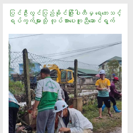
ပြင်ဦးလွင်ပြည်ခိုင်ဖြိုးပါတီမှ ရေဘေးသင့်
ရပ်ကွက်များသို့ လုပ်အားပေးကူညီဆောင်ရွက်