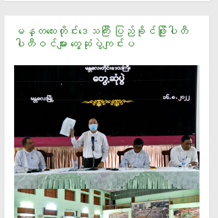
မန္တလေးတိုင်းဒေသကြီး ပြည်ခိုင်ဖြိုးပါတီ
ပါတီဝင်များ တွေ့ဆုံပွဲကျင်းပ