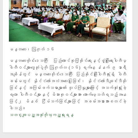
မန္တလေး၊ ဩဂုတ် ၁၆
မန္တလေးတိုင်းဒေသကြီး ပြည်ထောင်စုကြံ့ခိုင်ရေးနှင့်ဖွံ့ဖြိုးရေးပါတီမှ
ပါတီဝင်များတွေ့ဆုံပွဲကို ဩဂုတ်လ (၁၆) ရက်နေ့ နံနက် ၉ နာရီ
အချိန်တွင် မန္တ​လေးတိုင်းဒေသကြီး ပြည်ခိုင်ဖြိုးပါတီရုံးရှိ ပါတီ
ခန်းမတွင် နိုင်ငံတော်အလံအလေးပြုခြင်း၊ နိုင်ငံတော်သီချင်းသီဆို
ခြင်းနှင့် အကြမ်းဖက်သမားများ၏ လုပ်ကြံမှုများကြောင့် အသက်ဆုံးရှုံးခဲ့
ရသော ပါတီဝင်များနှင့် မိသားစုဝင်များအား အောက်မေ့သတိရသည့်အနေ
ဖြင့်၂ မိနစ် ငြိမ်သက်ခြင်းများဖြင့် အခမ်းအနားအားစတင်ခဲ့
ပါသည်။
သတင္းအျပည့္အစံုကိုၾကည့္ရႈရန္