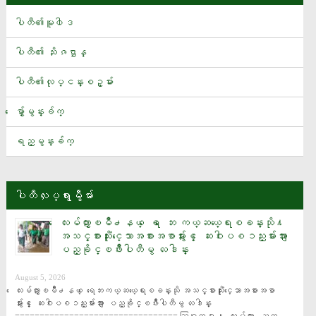
ခ်န္ပီယံ ‌Joshua Van
ပါတီ၏မူ၀ါဒ
ယြမ္ ၂၀၀၀ တန္ က်န္းမာေရး လက္ စြပ္ Casio မိတ္ဆက္
ႏိုင္ငံေတာ္သမၼတ ထိုင္းႏိုင္ငံသို႔ ေရာက္ရွိ
ပါတီ၏ သႏိၷဌာန္
ေလ့က်င့္ေရး ဝတ္စုံ အ တြ က္ ေပါင္ သန္း ၂၀ တန္ စ ပြ န္ဆာ စာခ်ဳပ္ကို မ
ပါတီ၏လုပ္ငန္းစဥ္မ်ား
န္ယူ ခ်ဳပ္ဆို
ျမန္မာ့လက္ေ႐ြးစင္ အမ်ိဳးသားအသင္းႏွင့္ အမ်ိဳးသမီးအသင္းတို႔ ကြင္း သြင္း ျခ
ေမွ်ာ္မွန္းခ်က္
င္းခတ္ကစားနည္း၌ ေငြ တံဆိပ္ဆုမ်ားအသီးသီး ဆြတ္ခူး
ရည္မွန္းခ်က္
ေလးမ်က္ႏွာၿမိဳ႕နယ္ ေရ ေဘး ကယ္ဆယ္ေရးစခန္းသို႔ အသင့္စားသုံးႏိုင္ေသာအစား
အစာမ်ားႏွင့္ ေဆးဝါးပစၥည္းမ်ားအား ျပည္ခိုင္ၿဖိဳးပါတီမွ လႉဒါန္း
ေရႀကီးနစ္ျမဳပ္မႈဒဏ္ခံရသည့္ ေက်း႐ြာမ်ားရွိ ျပည္သူမ်ားအား ျပည္ခိုင္ၿဖိဳး
ပါတီလႈပ္ရွားမွဳမ်ား
ပါတီက ကူညီေထာက္ပံ့
ေလးမ်က္ႏွာၿမိဳ႕နယ္ ေရ ေဘး ကယ္ဆယ္ေရးစခန္းသို႔
ဒီယိုမန္ဒီကို ရီးယဲလ္မက္ဒရစ္အသင္း ေခၚယူ
အသင့္စားသုံးႏိုင္ေသာအစားအစာမ်ားႏွင့္ ေဆးဝါးပစၥည္းမ်ားအား ျ
ျပည္ တြင္း စက္သုံးဆီေဈး တစ္လီတာလွ်င္ က်ပ္ ၁၇၀ မွ ၂၆၅ အထိ ျမင့္
ပည္ခိုင္ၿဖိဳးပါတီမွ လႉဒါန္း
တက္
August 5, 2026
ေလးမ်က္ႏွာၿမိဳ႕နယ္ ေရေဘးကယ္ဆယ္ေရးစခန္းသို အသင့္စားသုံးႏိုင္ေသာအစားအစာ
မ်ားႏွင့္ ေဆးဝါးပစၥည္းမ်ားအား ျပည္ခိုင္ၿဖိဳးပါတီမွ လႉဒါန္း 