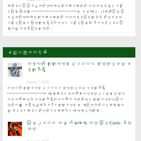
လာအိုနဲ႔ပြဲ ပြဲစဥ္အလိုက္အေကာင္းဆုံးကစားသမားဆုကို ဟက္ထရစ္ရွင္ ဝင္းႏို
င္ထြန္း ဆြတ္ခူး ====================== ျမန္မာ(၇-၂)လာအိုပြဲမွ ပြဲ
စဥ္အလိုက္အေကာင္းဆုံးကစားသမားဆုကို ဟက္ထရစ္သြင္းယူခဲ့တဲ့ တိုက္စစ္မႉး 
ဝင္းႏိုင္ထြန္းက ဆြတ္ခူးရရွိခဲ့ပါတယ္။ ဝင္းႏိုင္ထြန္းဟာ ဖိလစ္ပိုင္နဲ႔ပြဲ
မွာလည္း တစ္ဂိုးသြင္းယူခဲ့လို …
နည္းပညာသတင္းမ်ား
တစ္လကို လူတူစက္႐ုပ္ ၁၀၀၀ ထုတ္လုပ္မယ့္ မ
စ္ဆူဘီရွီ
August 7, 2026
တစ္လကို လူတူစက္႐ုပ္ ၁၀၀၀ ထုတ္လုပ္မယ့္ မစ္ဆူဘီရွီ 
================== ေမာ္ေတာ္ကားနဲ႔အႀကီးစားစက္မႈလုပ္ငန္းမွာ ဂုဏ္သ
တင္းႀကီးမားလွတဲ့ မစ္ဆူဘီရွီကုမၸဏီက အခုဆိုရင္ လူတူစက္႐ုပ္ေတြဘ
က္ကိုလည္း ေျခဦးလွည့္လာပါၿပီ။လူတူစက္႐ုပ္ ေဈးကြက္ထဲကိုဝင္လာရာမွာလ
ည္း အင္နဲ႔အားနဲ႔ဆိုသလိုဝင္လာတာပါ။ ဘာေၾကာင့္လဲဆိုေတာ့ …
ယြမ္ ၂၀၀၀ တန္ က်န္းမာေရး လက္ စြပ္ Casio မိတ္
ဆက္
August 6, 2026