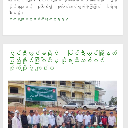
ကော်မတီဝင်များ၊ ပါတီဝင်များမှ နယ်မြေခံ တပ်မတော်သားများ၊ ဌာန
ဆိုင်ရာများနှင့် ပူးပေါင်း၍ စုပေါင်းဆောင်ရွက်ခဲ့ကြကြောင်း သိရှိရ
ပါသည်။
သတင္းအျပည့္အစံုကိုၾကည့္ရႈရန္
ပြင်ဦးလွင်ခရိုင်၊ ပြင်ဦးလွင်မြို့နယ်
ပြည်ခိုင်ဖြိုးပါတီမှ မိုးရာသီသစ်ပင်
စိုက်ပျိုးပွဲ ကျင်းပ