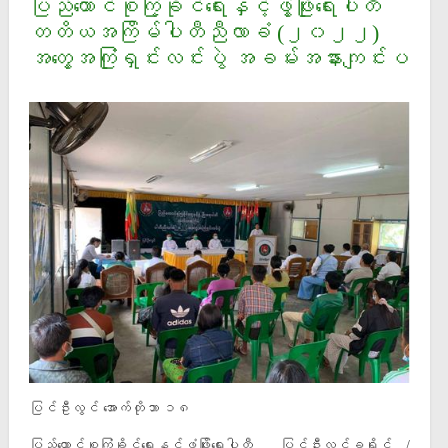
ပြည်ထောင်စုကြံ့ခိုင်ရေးနှင့်ဖွံ့ဖြိုးရေးပါတီ
တတိယအကြိမ်ပါတီညီလာခံ (၂၀၂၂)
အတွေ့အကြုံရှင်းလင်းပွဲ အခမ်းအနားကျင်းပ
ပြင်ဦးလွင် အောက်တိုဘာ ၁၈
ပြည်ထောင်စုကြံခိုင်ရေးနှင့်ဖွံ့ဖြိုးရေးပါတီ ပြင်ဦးလွင်ခရိုင် /