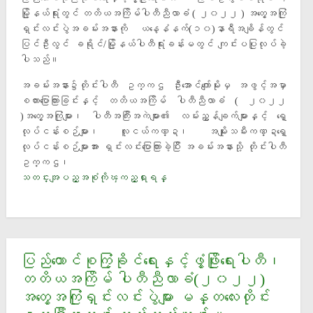
မြို့နယ်ရုံးတွင် တတိယအကြိမ်ပါတီညီလာခံ ( ၂၀၂၂ ) အတွေ့အကြုံ
ရှင်းလင်းပွဲအခမ်းအနားကို ယနေ့နံနက်(၁၀)နာရီအချိန်တွင်
ပြင်ဦးလွင် ခရိုင်/မြို့နယ်ပါတီရုံးခန်းမတွင် ကျင်းပပြုလုပ်ခဲ့
ပါသည်။
အခမ်းအနား၌တိုင်းပါတီ ဥက္ကဌ ဦးအောင်ကျော်မိုးမှ အဖွင့်အမှာ
စကားပြောကြားခြင်းနှင့် တတိယအကြိမ် ပါတီညီလာခံ ( ၂၀၂၂
)အတွေ့အကြုံများ၊ ပါတီအကြီးအကဲများ၏ လမ်းညွှန်ချက်များနှင့် ရှေ့
လုပ်ငန်းစဉ်များ၊ လူငယ်ကဏ္ဍ၊ အမျိုးသမီးကဏ္ဍရှေ့
လုပ်ငန်းစဉ်များအား ရှင်းလင်းပြောကြားခဲ့ပြီး အခမ်းအနားသို့ တိုင်းပါတီ
ဥက္ကဌ၊
သတင္းအျပည့္အစံုကိုၾကည့္ရႈရန္
ပြည်ထောင်စုကြံ့ခိုင်ရေးနှင့်ဖွံ့ဖြိုးရေးပါတီ၊
တတိယအကြိမ် ပါတီညီလာခံ(၂၀၂၂)
အတွေ့အကြုံရှင်းလင်းပွဲများ မန္တလေးတိုင်း