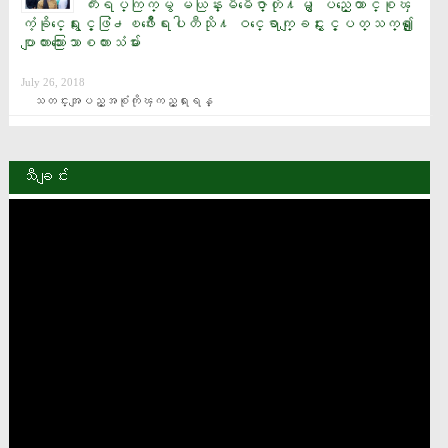
ကီးရပ္ကြက္မွ မယြန္းမီမီေဇာ္တုိ႔မွ ျပည္ေထာင္စုၾ
ကံ့ခုိင္ေရးႏွင့္ဖြံ႕ၿဖိဳးေရးပါတီသုိ႔ ဝင္ေရာက္ျခင္းႏွင့္ပတ္သက္၍ ​ေျ
ပာျကားသြား​ေသာစကားသံမ်ား
July 26, 2018
    သတင္းအျပည့္အစံုကိုၾကည့္ရႈရန္
သီချင်း