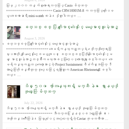
ယြမ္ ၂၀၀၀ တန္ က်န္းမာေရးလက္စြပ္ Casio မိတ္ဆက္ 
======================= Casio CRW-H001M-8 က လက္စြပ္ဆိုေပမ
ယ့္ အေသးစားနာရီ mini-watch ေလးနဲ႔ ပိုတူပါတယ္။ …
ေခတ္သစ္ စစ္ ပြဲ ကိုေျပာင္းလဲေပးႏိုင္မယ့္ေမာင္းသူမဲ့ယာဥ္
August 3, 2026
ေခတ္သစ္စစ္ပြဲကိုေျပာင္းလဲေပးႏိုင္မယ့္ေမာင္းသူမဲ့ယာဥ္ 
===================== အေမရိကန္ၾကည္းတပ္ရဲ႕တိုက္ခိုက္ေရးစြ
မ္းပကားကို တိုးျမႇင့္ေပးႏိုင္ေစမယ့္အျပင္ ေခတ္သစ္စစ္ပြဲကိုပါေျပာင္းလဲေပးႏိုင္မ
ယ့္ ေမာင္းသူမဲ့ယာဥ္တစ္မ်ိဳးကမၾကာခင္ထြက္ေပၚလာေတာ့မွာျဖစ္ပါတယ္။ အေ
မရိကန္ၾကည္းတပ္ကေဖာ္ေဆာင္တဲ့ Project Sustainment စီမံကိန္းအတြက္ ဒီ
ယာဥ္ေတြကိုဖန္တီးထုတ္ လုပ္ေပးခြင့္ရသြားသူက American Rheinmetall ျဖစ္ပါ
တယ္။ …
သိန္း ၅၀၀ ေက်ာ္တန္ေၾကးရွိ မက္ဆီ နဲ႔ ေရာ္နယ္ဒို
ဖုန္းေတြ မိတ္ဆက္
July 22, 2026
သိန္း ၅၀၀ ေက်ာ္တန္ေၾကးရွိ မက္ဆီ နဲ႔ ေရာ္နယ္ဒို ဖုန္းေတြ မိတ္ဆက္ 
======================= အီလက္ထ႐ြန္နစ္ပစၥည္းေတြကို ေ႐ႊ၊ 
အဖိုးတန္သတၱဳေတြနဲ႔ မြမ္းမံျပင္ဆင္ေပးေလ့ရွိတဲ့ Caviar ကုမၸဏီဟာ …