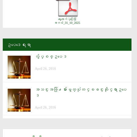
ရွေးကောက်ပွဲကြေငြာ
စာတမ်း_31_10_2025
ဥပေဒေရးရာ
လွ်ပ္စစ္ဥပေဒ
April 26, 2016
အသင္းအဖြဲ႕မ်ားမွတ္ပုံတင္ၿခင္းဆိုင္ရာဥပေ
ဒ
April 26, 2016