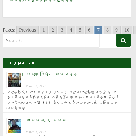
Pages:
Previous
1
2
3
4
5
6
7
8
9
10
ျပည္သူ႔အသံ
ျပည္သူေတြရဲ႕ ဆႏၵအမွန္ ၂
March 7, 2023
ျပည္သူေတြရဲ႕ ဆႏၵအမွန္ ၂ ၂၀၁၅ အလြန္ အေထြေထြေ႐ြးေကာက္ပြဲ မွ ေသာ
င္ၿပိဳကမ္းၿပိဳအႏိုင္ရလို႔ အစိုးရဖြဲ႕ေတာ့ တပ္မေတာ္အၿငိမ္းစား ဗိုလ္ခ်ဳ
ပ္ႀကီးတစ္ေယာက္က NLDနဲ႔ နီးစပ္တဲ့ ပုဂၢိဳလ္တစ္ေယာက္ကို ေမးခြန္းတစ္
ခုေမးခဲ့တယ္.. …
အဓမၼ ႏွင့္ ဓမၼ
March 3, 2023