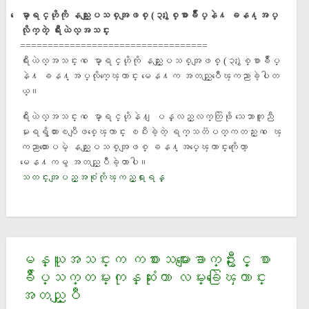
ေမာ္ရင္ဟိုကို နည္းျပသစ္အျဖစ္ (၃)ႏွစ္စာခ်ဳပ္နဲ႔ ခန႔္အပ္
လိုက္တဲ့ ရီးယဲလ္အသင္း
==================================
ရီးယဲလ္အသင္းက ေမာ္ရင္ဟိုကို နည္းျပသစ္အျဖစ္ (၃)ႏွစ္စာခ်ဳပ္
နဲ႔ ခန႔္အပ္လိုက္ေၾကာင္း မေန႔က အတည္ျပဳေၾကညာခဲ့ပါတ
ယ္။
ရီးယဲလ္အသင္းက ေမာ္ရင္ဟိုနဲ႔ ျပန္လည္လက္တြဲဖို သေဘာတူညီ
မႈရရွိထားၿပီျဖစ္ေၾကာင္း ၿပီးခဲ့တဲ့ ရက္သတၱပတ္ကတည္းက ေၾ
ကညာထားေပမဲ့ နည္းျပသစ္အျဖစ္ ခန႔္အပ္ေၾကာင္းကိုေတာ့
မေန႔ကမွ အတည္ျပဳခဲ့တာပါ။
သတင္းအျပည့္အစံုကိုၾကည့္ရႈရန္
မန္ယူအသင္းက ကစားသမားေျခာက္ဦးႏွင့္ စာ
ခ်ဳပ္သက္တမ္းကုန္ဆုံးကာ လမ္းခြဲေၾကာင္း
အတည္ျပဳ