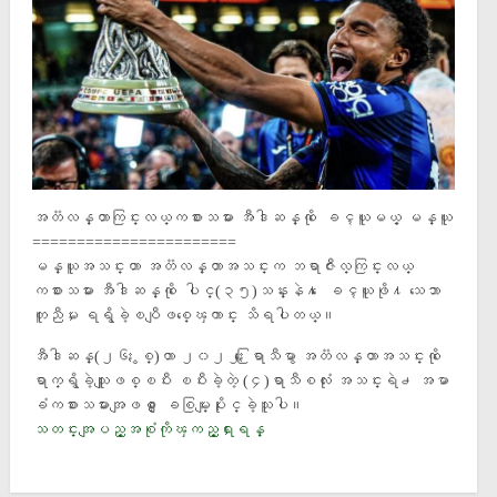
အတၱလန္တာကြင္းလယ္ကစားသမား အီဒါဆန္ကို ေခၚယူမယ့္ မန္ယူ
=======================
မန္ယူအသင္းဟာ အတၱလန္တာအသင္းက ဘရာဇီးလ္ကြင္းလယ္
ကစားသမား အီဒါဆန္ကို ေပါင္(၃၅)သန္းနဲ႔ ေခၚယူဖို႔ သေဘာ
တူညီမႈ ရရွိခဲ့ၿပီျဖစ္ေၾကာင္း သိရပါတယ္။
အီဒါဆန္(၂၆ ႏွစ္)ဟာ ၂၀၂၂ ေႏြရာသီမွာ အတၱလန္တာအသင္းကို ေ
ရာက္ရွိခဲ့သူျဖစ္ၿပီး ၿပီးခဲ့တဲ့ (၄)ရာသီစလုံး အသင္းရဲ႕ အမာ
ခံကစားသမားအျဖစ္ ေျခစြမ္းျပႏိုင္ခဲ့သူပါ။
သတင္းအျပည့္အစံုကိုၾကည့္ရႈရန္