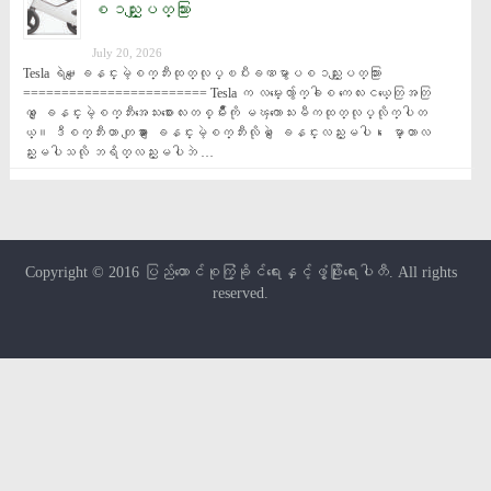
စၥည္းျပတ္သြား
July 20, 2026
Tesla ရဲ႕‌ေျခနင္းမဲ့စက္ဘီးထုတ္လုပ္ၿပီးခဏမွာပစၥည္းျပတ္သြား 
======================== Tesla က လမ္းေလွ်ာက္ခါစ ကေလးငယ္ေတြအတြ
က္ ေျခနင္းမဲ့စက္ဘီးအေသးစားေလးတစ္မ်ိဳးကို မၾကာေသးမီကထုတ္လုပ္လိုက္ပါတ
ယ္။ ဒီစက္ဘီးဟာ တျခား ေျခနင္းမဲ့စက္ဘီးလိုပဲ ေျခနင္းလည္းမပါ၊ ေမာ္တာလ
ည္းမပါသလို ဘရိတ္လည္းမပါဘဲ …
Copyright © 2016
ပြည်ထောင်စုကြံ့ခိုင်ရေးနှင့်ဖွံ့ဖြိုးရေးပါတီ
. All rights
reserved.