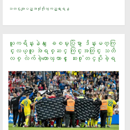
သတင္းအျပည့္အစံုကိုၾကည့္ရႈရန္
ယူကရိန္းနဲ႔ ေျခစမ္းပြဲမွာ ဒိန္းမတ္ကြ
င္းလယ္လူ အဲရစ္ဆင္ ကြင္းအတြင္း သတိ
လစ္ လဲက်ခဲ့တာေၾကာင့္ ေဆး႐ုံတင္ပိုခဲ့ရ