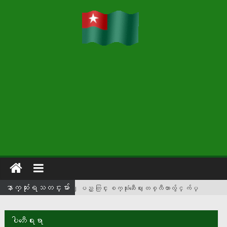
ေနာက္ဆံုးရသတင္းမ်ား
တစ္လကို လူတူစက္႐ုပ္ ၁၀၀၀ ထုတ္လုပ္မ
ယ့္ မစ္ဆူဘီရွီ
UFC 331 ၿပိဳင္ ပြဲ မွာ ထိပ္ဆုံးေခါင္ ပြဲ ႀကီးအျဖစ္ ထိုး ရ ေတာ့ မယ့္ လက္ရွိ
ပါတီေရးရာ