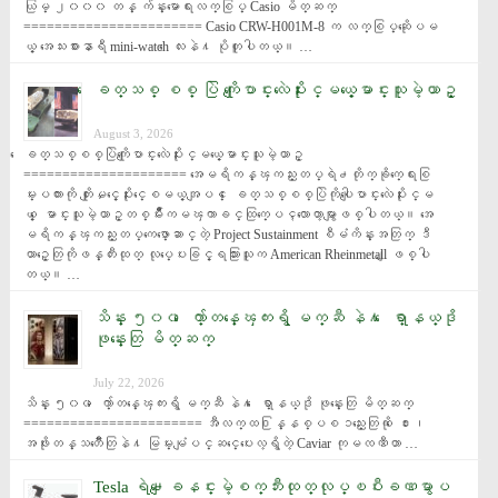
ယြမ္ ၂၀၀၀ တန္ က်န္းမာေရးလက္စြပ္ Casio မိတ္ဆက္ 
======================= Casio CRW-H001M-8 က လက္စြပ္ဆိုေပမ
ယ့္ အေသးစားနာရီ mini-watch ေလးနဲ႔ ပိုတူပါတယ္။ …
ေခတ္သစ္ စစ္ ပြဲ ကိုေျပာင္းလဲေပးႏိုင္မယ့္ေမာင္းသူမဲ့ယာဥ္
August 3, 2026
ေခတ္သစ္စစ္ပြဲကိုေျပာင္းလဲေပးႏိုင္မယ့္ေမာင္းသူမဲ့ယာဥ္ 
===================== အေမရိကန္ၾကည္းတပ္ရဲ႕တိုက္ခိုက္ေရးစြ
မ္းပကားကို တိုးျမႇင့္ေပးႏိုင္ေစမယ့္အျပင္ ေခတ္သစ္စစ္ပြဲကိုပါေျပာင္းလဲေပးႏိုင္မ
ယ့္ ေမာင္းသူမဲ့ယာဥ္တစ္မ်ိဳးကမၾကာခင္ထြက္ေပၚလာေတာ့မွာျဖစ္ပါတယ္။ အေ
မရိကန္ၾကည္းတပ္ကေဖာ္ေဆာင္တဲ့ Project Sustainment စီမံကိန္းအတြက္ ဒီ
ယာဥ္ေတြကိုဖန္တီးထုတ္ လုပ္ေပးခြင့္ရသြားသူက American Rheinmetall ျဖစ္ပါ
တယ္။ …
သိန္း ၅၀၀ ေက်ာ္တန္ေၾကးရွိ မက္ဆီ နဲ႔ ေရာ္နယ္ဒို
ဖုန္းေတြ မိတ္ဆက္
July 22, 2026
သိန္း ၅၀၀ ေက်ာ္တန္ေၾကးရွိ မက္ဆီ နဲ႔ ေရာ္နယ္ဒို ဖုန္းေတြ မိတ္ဆက္ 
======================= အီလက္ထ႐ြန္နစ္ပစၥည္းေတြကို ေ႐ႊ၊ 
အဖိုးတန္သတၱဳေတြနဲ႔ မြမ္းမံျပင္ဆင္ေပးေလ့ရွိတဲ့ Caviar ကုမၸဏီဟာ …
Tesla ရဲ႕‌ေျခနင္းမဲ့စက္ဘီးထုတ္လုပ္ၿပီးခဏမွာပ