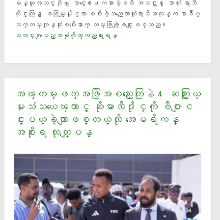
မန္ယူအသင္းသို႔ ေျပာင္းေ႐ႊ႕ကစားခဲ့ၿပီး အသင္းႏွင့္ ေဘာလုံး ရာသီ
တိုင္းတြင္ ေျခစြမ္းျပႏိုင္ကာ ၿပီးခဲ့သည့္ေဘာလုံးရာသီအကုန္က စာခ်ဳပ္
သက္တမ္းကုန္ဆုံးၿပီးေနာက္ လမ္းခြဲခဲ့ျခင္းျဖစ္သည္။
သတင္းအျပည့္အစံုကိုၾကည့္ရႈရန္
အၾကမ္းဖက္အဖြဲအစည္းေတြနဲ႔ ဆက္ႏြယ္
မႈသံသယေၾကာင့္ ဆိုမာလီဒိုင္ကို ဗီဇာျင
င္းပယ္ခဲ့တာျဖစ္တယ္လို အေမရိကန္
အစိုးရ ထုတ္ျပန္