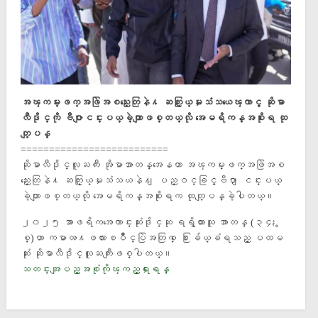
အၾကမ္းဖက္အဖြဲအစည္းေတြနဲ႔ ဆက္ႏြယ္မႈသံသယေၾကာင့္ ဆိုမာ
လီဒိုင္ကို ဗီဇာျငင္းပယ္ခဲ့တာျဖစ္တယ္လို အေမရိကန္အစိုးရ ထု
တ္ျပန္
==========================
ဆိုမာလီဒိုင္လူႀကီး အိုမာအာတန္အေနဟာ အၾကမ္းဖက္အဖြဲအစ
ည္းေတြနဲ႔ ဆက္ႏြယ္မႈသံသယနဲ႔ ျပည္ဝင္ခြင့္ဗီဇာ ျငင္းပယ္
ခဲ့တာျဖစ္တယ္လို အေမရိကန္အစိုးရက ထုတ္ျပန္ခဲ့ပါတယ္။
၂၀၂၅ အာဖရိကအေကာင္းဆုံးဒိုင္ဆု ရရွိထားသူ အာတန္ (၃၄ ႏွ
စ္)ဟာ ကမာၻ႔ဖလားၿပိဳင္ပြဲအတြက္ ေ႐ြးခ်ယ္ခံရသည့္ ပထမ
ဆုံး ဆိုမာလီဒိုင္လူႀကီးျဖစ္ပါတယ္။
သတင္းအျပည့္အစံုကိုၾကည့္ရႈရန္