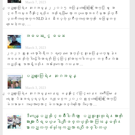
March 7, 2023
ျပည္သူေတြရဲ႕ ဆႏၵအမွန္ ၂ ၂၀၁၅ အလြန္ အေထြေထြေ႐ြးေကာက္ပြဲ မွ ေသာ
င္ၿပိဳကမ္းၿပိဳအႏိုင္ရလို႔ အစိုးရဖြဲ႕ေတာ့ တပ္မေတာ္အၿငိမ္းစား ဗိုလ္ခ်ဳ
ပ္ႀကီးတစ္ေယာက္က NLDနဲ႔ နီးစပ္တဲ့ ပုဂၢိဳလ္တစ္ေယာက္ကို ေမးခြန္းတစ္
ခုေမးခဲ့တယ္.. …
အဓမၼ ႏွင့္ ဓမၼ
March 3, 2023
၂၀၂၁ ခုႏွစ္ ေဖေဖာ္ဝါရီလ ၁ ရက္ေန႔ေနာက္ပိုင္း လူမႈကြန္ယက္မွာ နဲ႔ 
အဓမၼ ဆိုတဲ့ ပါဠိေဝါဟာရကို တြင္တြင္သုံးလာၾကပါတယ္။ တစ္ခ်ိဳ႕လဲနား
လည္လို႔ ေျပာတာရွိသလို႔ အမ်ားစုကေတာ့ ဂဃနဏ …
ျပည္သူေတြရဲ႕ ဆႏၵအမွန္
March 3, 2023
ျပည္သူေတြရဲ႕ ဆႏၵအမွန္ ယေန႔ ျမန္မာႏိုင္ငံတြင္ ယေန႔ ႀကဳံေတြ႕ေန
ရေသာ ျပႆနာအရပ္ရပ္ရဲ႕ ဇစ္ျမစ္က ၂၀၂၀ ခုႏွစ္ အေထြေထြေ႐ြးေကာက္ပြဲ 
မဲသမာမႈ။ ဘယ္ေလာက္ေတာင္ မဲသမာမႈျဖစ္လဲဆိုေတာ့ သိပ္ေတာ့ …
ဒီကေန့ျပည္ခုိင္ၿဖိဳးပါတီဟာ ျပည္သူလူထုရဲ႔အားကိုး
အားထားျပဳရမယ္႕ပါတီျဖစ္တယ္ဆိုတာ ကြၽန္မတို႔
နားလည္လက္ခံယုံၾကည္လာၿပီျဖစ္ပါတယ္