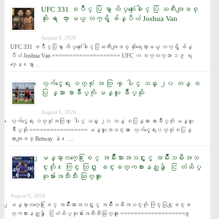
UFC 331 ၿပိဳင္ ပြဲ မွာ ထိပ္ဆုံးေခါင္ ပြဲ ႀကီးအျဖစ္
ထိုး ရ ေတာ့ မယ့္ လက္ရွိ ခ်န္ပီယံ ‌Joshua Van
August 6, 2026
UFC 331 ၿပိဳင္ပြဲမွာ ထိပ္ဆုံးေခါင္ပြဲႀကီးအျဖစ္ ထိုးရေတာ့မယ့္ လက္ရွိ ခ်န္
ပီယံ ‌Joshua Van ==================== UFC က စက္တက္ဘာ ၁၉ ရ
က္ေန႔မွာ …
ေလ့က်င့္ေရး ဝတ္စုံ အ တြ က္ ေပါင္ သန္း ၂၀ တန္ စ
ပြ န္ဆာ စာခ်ဳပ္ကို မန္ယူ ခ်ဳပ္ဆို
August 6, 2026
ေလ့က်င့္ေရး ဝတ္စုံအတြက္ ေပါင္ သန္း ၂၀ တန္ စပြန္ဆာ စာခ်ဳပ္ကို မန္ယူ 
ခ်ဳပ္ဆို ================= မန္ယူအသင္းဟာ ေလ့က်င့္ေရး၀တ္စုံစပြန္
ဆာအျဖစ္ Betway နဲ႔ …
ျမန္မာ့လက္ေ႐ြးစင္ အမ်ိဳးသားအသင္းႏွင့္ အမ်ိဳးသမီးအသ
င္းတို႔ ကြင္း သြင္း ျခင္းခတ္ကစားနည္း၌ ေငြ တံဆိပ္
ဆုမ်ားအသီးသီး ဆြတ္ခူး
August 6, 2026
ျမန္မာ့လက္ေ႐ြးစင္ အမ်ိဳးသားအသင္းႏွင့္ အမ်ိဳးသမီးအသင္းတို ကြင္းသြင္းျခင္းခ
တ္ကစားနည္း၌ ေငြတံဆိပ္ဆုမ်ားအသီးသီးဆြတ္ခူး ==================== ျ