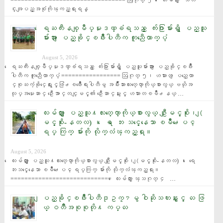
================================= ဩဂုတ္ ၅၊ ေလးမ်က္ႏွာ   သတ
င္းအျပည့္အစံုကိုၾကည့္ရႈရန္
ေရႀကီးနစ္ျမဳပ္မႈဒဏ္ခံရသည့္ ေက်း႐ြာမ်ားရွိ ျပည္သူ
မ်ားအား ျပည္ခိုင္ၿဖိဳးပါတီက ကူညီေထာက္ပံ့
August 5, 2026
ေရႀကီးနစ္ျမဳပ္မႈဒဏ္ခံရသည့္ ေက်း႐ြာမ်ားရွိ ျပည္သူမ်ားအား ျပည္ခိုင္ၿဖိဳး
ပါတီက ကူညီေထာက္ပံ့ ================= ဩဂုတ္ ၅၊ ဟသၤာတ ျပည္ေထာ
င္စုႀကံ့ခိုင္ေရးႏွင့္ဖြံ႕ၿဖိဳးေရးပါတီမွ အမ်ိဳးသားလႊတ္ေတာ္ကိုယ္စားလွယ္ ဗဟိုအ
လုပ္အမႈေဆာင္ ဦးေအာင္တင္ျမင့္၏ ဦးေဆာင္မႈႏွင့္ ဟသၤာတၿမိဳ႕နယ္ …
ေလးမ်က္ႏွာ ျပည္သူ႔လႊတ္ေတာ္ကိုယ္စားလွယ္ ဦးျမင့္စိုး၊ (ျ
မင့္စိုး-နတလ) ၊ ေရ ေဘး သင့္ေနေသာ ၿမိဳ႕ေပၚ
ရပ္ ကြက္ မ်ားကို လိုက္လံၾကည့္ရႈ။
August 5, 2026
ေလးမ်က္ႏွာ ျပည္သူ႔လႊတ္ေတာ္ကိုယ္စားလွယ္ ဦးျမင့္စိုး၊ (ျမင့္စိုး-နတလ) ၊ ေရေ
ဘးသင့္ေနေသာ ၿမိဳ႕ေပၚ ရပ္ကြက္ မ်ားကို လိုက္လံၾကည့္ရႈ။ 
============================= ေလးမ်က္ႏွာ ၾသဂုတ္ ၄   …
ျပည္ခိုင္ၿဖိဳးပါတီဒုဥကၠ႒မွ ဝါဆိုသကၤန္းႏွင့္ လႉ ဖြ
ယ္ ဝတၳဳအစုစုတို႔ ကပ္လႉ