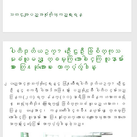
သတင္းအျပည့္အစံုကိုၾကည့္ရႈရန္
ပါတီဒုတိယဥကၠ႒ ဦးေဌးဦး ခြဲစိတ္ကုသ
မႈခံယူမည့္ ႏႈတ္ခမ္းကြဲ အာေခါင္ကြဲ လူနာမ်ား
အား ေတြ႔ဆံုအားေပး ေထာက္ပံ့လွဴဒါန္း
ျပည္ေထာင္စုႀကံ့ခိုင္ေရးနွင့္ ဖြံ႔ျဖိဳးေရးပါတီ ဒုတိယဥကၠ႒ ဦးေဌး
ဦး နွင့္ စကၡဳ ပါလာဒိအဖြဲ႔မ်ား ျပည္ခိုင္ျဖိဳး ပါတီ၀င္မ်ားသည္
ဇြန္လ (၂၀) ရက္ နံနက္ (၁၀) နာရီခြဲအခ်ိန္က ဟသၤာတခရို
င္ ေဆးရံုၾကီးသို႔ သြားေရာက္၍ ခြဲစိတ္ကုသခံ ယူမည့္ ဟသၤာတ၊ ဇ
လြန္၊ ျမန္ေအာင္၊ ကန္ႀကီးေဒါင့္ၿမိဳ႔နယ္မ်ားမွ ႏႈတ္ခမ္းကြဲ
အာေခါင္ကြဲ လူနာမ်ား အား ေတြ႔ဆံုႏႈတ္ဆက္ အားေပ
းစကားေျပာၾကားကာ အစားအေ
သာက္မ်ားႏွင့္ လွဴေငြမ်ား ေထာက္ပံ့လွဴဒါန္းခဲ့သည္။