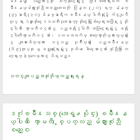
မိဳ႔နယ္ ျပည္ေထာင္စု ႀကံ့ခိုင္ေရးႏွင့္ ဖြံ႔ၿဖိဳးေရးပါတီ ၿ
မိဳ႔နယ္မ်က္ႏွာစံုညီအစည္းအေဝးကို ဇြန္လ (၂၀) ရက္ နံနက္
(၉) နာရီ (၃၀) မိနစ္နာရီက ၿမိဳ႔နယ္ ပါတီရံုး၌ က်င္းပျပဳ
လုပ္ ရာ ပဲခူးတိုင္းေဒသႀကီး (အေနာက္) တိုင္းေရြးခ်ယ္ေရးအဖြဲ႔ႏွင့္ တို
င္းပါတီ ေကာ္မတီဝင္မ်ား၊ ျပည္ခရိုင္ပါတီ အတြင္းေရးမွဴးႏွင့္ ခရို
င္ပါတီေကာ္မတီဝင္ မ်ား၊ ပထမအႀကိမ္ လႊတ္ေတ
ာ္ကိုယ္စားလွယ္မ်ားႏွ
င့္ အျခားဖိတ္ၾကား သင့္သည့္ ပုဂိၢဳလ္မ်ား ျပည္ၿမိဳ႔နယ္
(၆၉)အုပ္စု မွ စည္းရံုးေရးမွဴးႏွင့္ ဒုတိယ ေခါင္းေဆာင္မ်ား စံုညီစြာ တ
က္ေရာက္ခဲ့ၾကေၾကာင္း သိရသည္။
သတင္းအျပည့္အစံုကိုၾကည့္ရႈရန္
ဒဂံုၿမိဳ႔သစ္ (အေရွ႕ပိုင္း) ၿမိဳ႔န
ယ္ပါတီ ေကာ္မတီ ႏွစ္ပတ္လည္ မ်က္ႏွာစံုညီ
စည္းေဝး