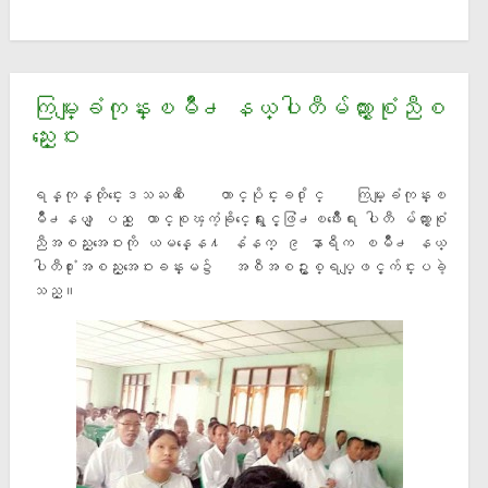
ကြမ္းျခံကုန္းၿမိဳ႕ နယ္ပါတီမ်က္ႏွာစံုညီစ
ည္းေဝး
ရန္ကုန္တိုင္းေဒသႀကီး ေတာင္ပိုင္းခ႐ိုင္ ကြမ္းျခံကုန္းၿ
မိဳ႕နယ္ ျပည္ ေထာင္စုၾကံ့ခိုင္ေရးႏွင့္ဖြံ႕ၿဖိဳးေရး ပါတီ မ်က္ႏွာစံု
ညီအစည္းအေဝးကို ယမန္ေန႔ နံနက္ ၉ နာရီက ၿမိဳ႕ နယ္
ပါတီ႐ံုးအစည္းအေဝးခန္းမ၌ အစီအစဥ္ႏွစ္ရပ္ျဖင့္က်င္းပခဲ့
သည္။