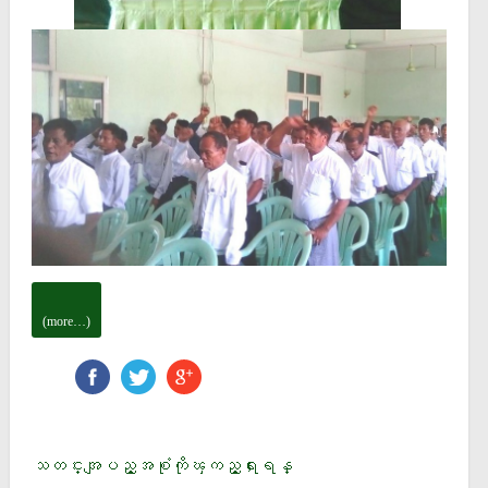
(more…)
သတင္းအျပည့္အစံုကိုၾကည့္ရႈရန္