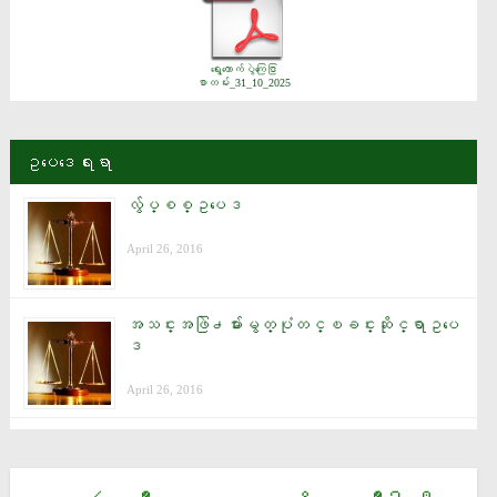
ရွေးကောက်ပွဲကြေငြာ
စာတမ်း_31_10_2025
ဥပေဒေရးရာ
လွ်ပ္စစ္ဥပေဒ
April 26, 2016
အသင္းအဖြဲ႕မ်ားမွတ္ပုံတင္ၿခင္းဆိုင္ရာဥပေ
ဒ
April 26, 2016