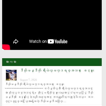
အားကစား
ဒီယိုမန္ဒီကို ရီးယဲလ္မက္ဒရစ္အသင္း ေခၚယူ
August 7, 2026
ဒီယိုမန္ဒီကို ရီးယဲလ္မက္ဒရစ္အသင္း ေခၚယူ 
======================= စပိန္ထိပ္သီး ရီးယဲလ္မက္ဒရစ္အသင္း
ဟာ လိုက္ပ္ဇစ္အသင္းရဲ႕ အိုင္ဗရီကိုစ္ လူငယ္ေတာင္ပံၾကယ္ပြင့္ ဒီယို
မန္ဒီကို ေခၚယူႏိုင္ခဲ့ၿပီျဖစ္ေၾကာင္း အတည္ျပဳေၾကညာခဲ့ပါတယ္။ အသ
က္ (၁၉)ႏွစ္အ႐ြယ္သာရွိေသးတဲ့ ဒီယိုမန္ဒီအတြက္ …