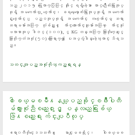
သည္ ၂၀၁၅ ေရြေကာက္ပြဲတြင္ အႏိုင္ ရရွိခဲ့ေသာ ေတာင္ညိဳေက်းရြာအုပ္
စုရွိ အမကေက်ာင္း ႏွစ္ေက်ာင္း၊ ခရမ္းေမာ္ေက်းရြာအုပ္စုရွိ အမကေက်ာ
င္းႏွစ္ေက်ာင္း၊ ျပည့္ဝအုပ္စုရွိ အမကေက်ာင္း တစ္ေက်ာင္းမွ ဆရာ
ဆရာမမ်ားအတြက္ လံုခ်ည္ႏွင့္ ေက်ာင္းသားေက်ာင္းသူမ်ားအတြက္ ေက်ာင္းသံုး
ဗလ
ာစာအုပ္ ဒါဇင္ (၁၀၀) ႏွင့္ KG တန္းအတြက္ သြားတိုက္ေဆးႏွင့္
သြားတိုက္တံအစံု (၅၀) သြားေရာက္၍ ေပးအပ္လွဴဒါန္းခဲ့ေၾကာင္း သိရသ
ည္။
သတင္းအျပည့္အစံုကိုၾကည့္ရႈရန္
၀ါးခယ္မၿမိဳ႔နယ္ျပည္ခိုင္ၿဖိဳးပါတီ
မ်က္ႏွာစံုညီစည္းေ၀းႏွင့္ ျပန္လည္ေရြးခ်ယ္
ဖြဲ႔စည္းေရး က်င္းပျပဳလုပ္
ဧရာ၀တီတိုင္းေဒသႀကီး၊ ေျမာင္းျမခရိုင္၊ ဝါးခယ္မၿ