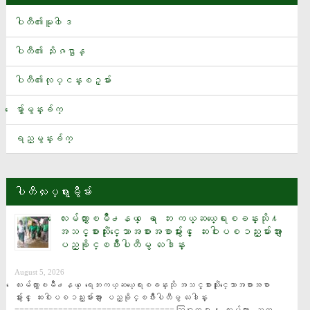
ေလ့က်င့္ေရး ဝတ္စုံ အ တြ က္ ေပါင္ သန္း ၂၀ တန္ စ ပြ န္ဆာ စာခ်ဳပ္ကို မ
ပါတီ၏မူ၀ါဒ
န္ယူ ခ်ဳပ္ဆို
ျမန္မာ့လက္ေ႐ြးစင္ အမ်ိဳးသားအသင္းႏွင့္ အမ်ိဳးသမီးအသင္းတို႔ ကြင္း သြင္း ျခ
ပါတီ၏ သႏိၷဌာန္
င္းခတ္ကစားနည္း၌ ေငြ တံဆိပ္ဆုမ်ားအသီးသီး ဆြတ္ခူး
ပါတီ၏လုပ္ငန္းစဥ္မ်ား
ေလးမ်က္ႏွာၿမိဳ႕နယ္ ေရ ေဘး ကယ္ဆယ္ေရးစခန္းသို႔ အသင့္စားသုံးႏိုင္ေသာအစား
အစာမ်ားႏွင့္ ေဆးဝါးပစၥည္းမ်ားအား ျပည္ခိုင္ၿဖိဳးပါတီမွ လႉဒါန္း
ေမွ်ာ္မွန္းခ်က္
ေရႀကီးနစ္ျမဳပ္မႈဒဏ္ခံရသည့္ ေက်း႐ြာမ်ားရွိ ျပည္သူမ်ားအား ျပည္ခိုင္ၿဖိဳး
ရည္မွန္းခ်က္
ပါတီက ကူညီေထာက္ပံ့
ေတာင္ကိုရီးယားမွာ အပူလႈိင္းေၾကာင့္ ေသဆုံးသူ ၁၉ ဦးအထိရွိလာ
ေလးမ်က္ႏွာ ျပည္သူ႔လႊတ္ေတာ္ကိုယ္စားလွယ္ ဦးျမင့္စိုး၊ (ျမင့္စိုး-နတလ) ၊
ပါတီလႈပ္ရွားမွဳမ်ား
ေရ ေဘး သင့္ေနေသာ ၿမိဳ႕ေပၚ ရပ္ ကြက္ မ်ားကို လိုက္လံၾကည့္ရႈ။
ေလးမ်က္ႏွာၿမိဳ႕နယ္ ေရ ေဘး ကယ္ဆယ္ေရးစခန္းသို႔
ျပည္ခိုင္ၿဖိဳးပါတီဒုဥကၠ႒မွ ဝါဆိုသကၤန္းႏွင့္ လႉ ဖြယ္ ဝတၳဳအစုစုတို႔
အသင့္စားသုံးႏိုင္ေသာအစားအစာမ်ားႏွင့္ ေဆးဝါးပစၥည္းမ်ားအား ျ
ကပ္လႉ
ပည္ခိုင္ၿဖိဳးပါတီမွ လႉဒါန္း
UFC 331 ၿပိဳင္ ပြဲ မွာ ထိပ္ဆုံးေခါင္ ပြဲ ႀကီးအျဖစ္ ထိုး ရ ေတာ့ မယ့္ လက္ရွိ
August 5, 2026
ခ်န္ပီယံ ‌Joshua Van
ေလးမ်က္ႏွာၿမိဳ႕နယ္ ေရေဘးကယ္ဆယ္ေရးစခန္းသို အသင့္စားသုံးႏိုင္ေသာအစားအစာ
မ်ားႏွင့္ ေဆးဝါးပစၥည္းမ်ားအား ျပည္ခိုင္ၿဖိဳးပါတီမွ လႉဒါန္း 