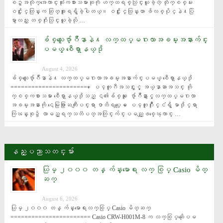
စဥ္အလိုက္အေကာင္းဆုံးကစားသမားဆုကို ဟက္ထရစ္သြင္းယူခဲ့တဲ့ တိုက္စစ္မႉး 
ဝင္းႏိုင္ထြန္းက ဆြတ္ခူးရရွိခဲ့ပါတယ္။ ဝင္းႏိုင္ထြန္းဟာ ဖိလစ္ပိုင္နဲ႔ပြဲ
မွာလည္း တစ္ဂိုးသြင္းယူခဲ့လို …
ခ်စ္သူေဂ်ာ္ဂ်ီနာနဲ႔ လက္ထပ္မဂၤလာအခမ္းအနားက်င္း
ပမယ့္ စီေရာ္နယ္ဒို
August 4, 2026
ခ်စ္သူေဂ်ာ္ဂ်ီနာနဲ႔ လက္ထပ္မဂၤလာအခမ္းအနားက်င္းပမယ့္ စီေရာ္နယ္ဒို 
======================= ေပၚတူဂီအသင္းႏွင့္ အယ္နာဆာအသင္း တို
က္စစ္ကစားသမား စီေရာ္နယ္ဒိုသည္ ၎၏ခ်စ္သူ ေဂ်ာ္ဂ်ီနာႏွင့္လက္ထပ္မဂၤလာ
အခမ္းအနားကို ၎ေမြးဖြားႀကီးျပင္းရာ ဇာတိရပ္ေျမ ေပၚတူဂီႏိုင္ငံရွိ မာဒိုင္ရာ
ကြၽန္းစု၌ လာမည့္ရက္သတၱပတ္အတြင္းက်င္းပမည္ျဖစ္ေၾကာင္း …
နည္းပညာသတင္းမ်ား
ယြမ္ ၂၀၀၀ တန္ က်န္းမာေရး လက္ စြပ္ Casio မိတ္
ဆက္
August 6, 2026
ယြမ္ ၂၀၀၀ တန္ က်န္းမာေရးလက္စြပ္ Casio မိတ္ဆက္ 
======================= Casio CRW-H001M-8 က လက္စြပ္ဆိုေပမ