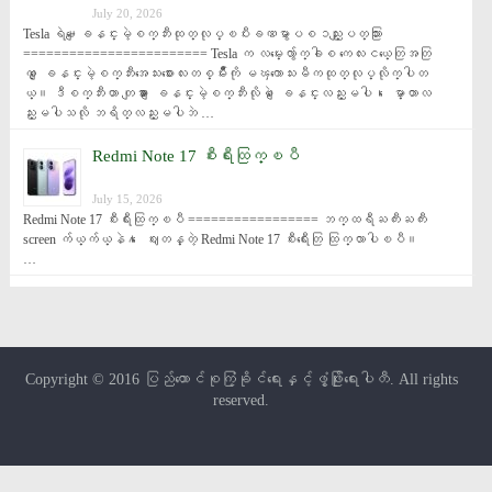
July 20, 2026
Tesla ရဲ႕‌ေျခနင္းမဲ့စက္ဘီးထုတ္လုပ္ၿပီးခဏမွာပစၥည္းျပတ္သြား 
======================== Tesla က လမ္းေလွ်ာက္ခါစ ကေလးငယ္ေတြအတြ
က္ ေျခနင္းမဲ့စက္ဘီးအေသးစားေလးတစ္မ်ိဳးကို မၾကာေသးမီကထုတ္လုပ္လိုက္ပါတ
ယ္။ ဒီစက္ဘီးဟာ တျခား ေျခနင္းမဲ့စက္ဘီးလိုပဲ ေျခနင္းလည္းမပါ၊ ေမာ္တာလ
ည္းမပါသလို ဘရိတ္လည္းမပါဘဲ …
Redmi Note 17 စီးရီးထြက္ၿပီ
July 15, 2026
Redmi Note 17 စီးရီးထြက္ၿပီ ================= ဘက္ထရီႀကီးႀကီး 
screen က်ယ္က်ယ္နဲ႔ ေဈးတန္တဲ့ Redmi Note 17 စီးရီးေတြ ထြက္လာပါၿပီ။   
…
Copyright © 2016
ပြည်ထောင်စုကြံ့ခိုင်ရေးနှင့်ဖွံ့ဖြိုးရေးပါတီ
. All rights
reserved.