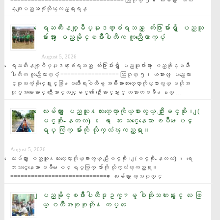
================================= ဩဂုတ္ ၅၊ ေလးမ်က္ႏွာ   သတ
င္းအျပည့္အစံုကိုၾကည့္ရႈရန္
ေရႀကီးနစ္ျမဳပ္မႈဒဏ္ခံရသည့္ ေက်း႐ြာမ်ားရွိ ျပည္သူ
မ်ားအား ျပည္ခိုင္ၿဖိဳးပါတီက ကူညီေထာက္ပံ့
August 5, 2026
ေရႀကီးနစ္ျမဳပ္မႈဒဏ္ခံရသည့္ ေက်း႐ြာမ်ားရွိ ျပည္သူမ်ားအား ျပည္ခိုင္ၿဖိဳး
ပါတီက ကူညီေထာက္ပံ့ ================= ဩဂုတ္ ၅၊ ဟသၤာတ ျပည္ေထာ
င္စုႀကံ့ခိုင္ေရးႏွင့္ဖြံ႕ၿဖိဳးေရးပါတီမွ အမ်ိဳးသားလႊတ္ေတာ္ကိုယ္စားလွယ္ ဗဟိုအ
လုပ္အမႈေဆာင္ ဦးေအာင္တင္ျမင့္၏ ဦးေဆာင္မႈႏွင့္ ဟသၤာတၿမိဳ႕နယ္ …
ေလးမ်က္ႏွာ ျပည္သူ႔လႊတ္ေတာ္ကိုယ္စားလွယ္ ဦးျမင့္စိုး၊ (ျ
မင့္စိုး-နတလ) ၊ ေရ ေဘး သင့္ေနေသာ ၿမိဳ႕ေပၚ
ရပ္ ကြက္ မ်ားကို လိုက္လံၾကည့္ရႈ။
August 5, 2026
ေလးမ်က္ႏွာ ျပည္သူ႔လႊတ္ေတာ္ကိုယ္စားလွယ္ ဦးျမင့္စိုး၊ (ျမင့္စိုး-နတလ) ၊ ေရေ
ဘးသင့္ေနေသာ ၿမိဳ႕ေပၚ ရပ္ကြက္ မ်ားကို လိုက္လံၾကည့္ရႈ။ 
============================= ေလးမ်က္ႏွာ ၾသဂုတ္ ၄   …
ျပည္ခိုင္ၿဖိဳးပါတီဒုဥကၠ႒မွ ဝါဆိုသကၤန္းႏွင့္ လႉ ဖြ
ယ္ ဝတၳဳအစုစုတို႔ ကပ္လႉ