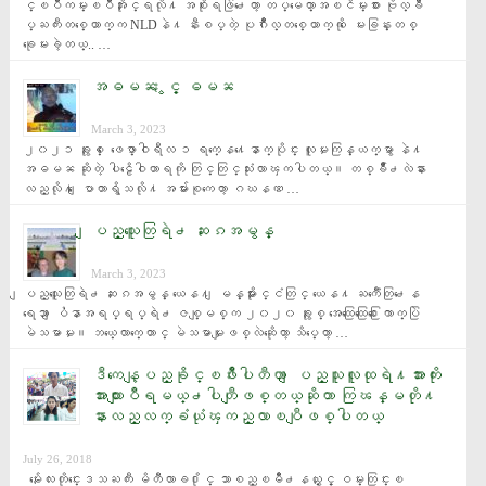
င္ၿပိဳကမ္းၿပိဳအႏိုင္ရလို႔ အစိုးရဖြဲ႕ေတာ့ တပ္မေတာ္အၿငိမ္းစား ဗိုလ္ခ်ဳ
ပ္ႀကီးတစ္ေယာက္က NLDနဲ႔ နီးစပ္တဲ့ ပုဂၢိဳလ္တစ္ေယာက္ကို ေမးခြန္းတစ္
ခုေမးခဲ့တယ္.. …
အဓမၼ ႏွင့္ ဓမၼ
March 3, 2023
၂၀၂၁ ခုႏွစ္ ေဖေဖာ္ဝါရီလ ၁ ရက္ေန႔ေနာက္ပိုင္း လူမႈကြန္ယက္မွာ နဲ႔ 
အဓမၼ ဆိုတဲ့ ပါဠိေဝါဟာရကို တြင္တြင္သုံးလာၾကပါတယ္။ တစ္ခ်ိဳ႕လဲနား
လည္လို႔ ေျပာတာရွိသလို႔ အမ်ားစုကေတာ့ ဂဃနဏ …
ျပည္သူေတြရဲ႕ ဆႏၵအမွန္
March 3, 2023
ျပည္သူေတြရဲ႕ ဆႏၵအမွန္ ယေန႔ ျမန္မာႏိုင္ငံတြင္ ယေန႔ ႀကဳံေတြ႕ေန
ရေသာ ျပႆနာအရပ္ရပ္ရဲ႕ ဇစ္ျမစ္က ၂၀၂၀ ခုႏွစ္ အေထြေထြေ႐ြးေကာက္ပြဲ 
မဲသမာမႈ။ ဘယ္ေလာက္ေတာင္ မဲသမာမႈျဖစ္လဲဆိုေတာ့ သိပ္ေတာ့ …
ဒီကေန့ျပည္ခုိင္ၿဖိဳးပါတီဟာ ျပည္သူလူထုရဲ႔အားကိုး
အားထားျပဳရမယ္႕ပါတီျဖစ္တယ္ဆိုတာ ကြၽန္မတို႔
နားလည္လက္ခံယုံၾကည္လာၿပီျဖစ္ပါတယ္
July 26, 2018
  မႏၲေလးတိုင္းေဒသႀကီး မိတီၴလာခ႐ိုင္ သာစည္ၿမိဳ႕နယ္ႏွင့္ ဝမ္းတြင္းၿ