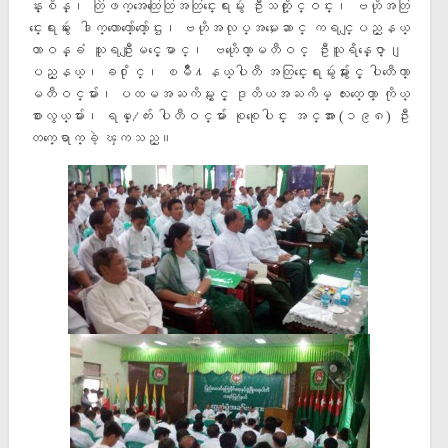
န္းစိန္၊ တြဲဖက္အေထြေထြအတြင္းေရးမွဴး ဦးသက္ႏိုင္ဝင္း၊ ဗဟိုအတြ
င္းေရးမွဴး ေဒါက္တာေက်ာ္ေက်ာ္ေဌး၊ ဗဟိုအလုပ္အမႈေဆာင္ ကရင္ျပည္နယ္
တာဝန္ခံ သ
ူရဦးျမင့္ေမာင္၊ ဗဟိုေကာ္မတီဝင္ ဦးသူရိန္ေဇာ္၊ ျ
ပည္နယ္၊ ခ႐ိုင္၊ ၿမိဳ႔နယ္ပါတီ အတြင္းေရးမွဴးမ်ားႏွင့္ ပါတီေကာ္
မတီဝင္မ်ား၊ ပထမအႀကိမ္ႏွင့္ ဒုတိယအႀကိမ္ လႊတ္ေတာ္ ကိုယ္
စားလွယ္မ်ား၊ ရပ္/ေက်း ပါတီဝင္မ်ား စုစုေပါင္း အင္အား (၁၉၈) ဦး
တက္ေရာက္ခဲ့ ၾကသ
ည္။