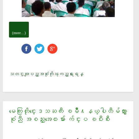
(more…)
သတင္းအျပည့္အစံုကိုၾကည့္ရႈရန္
မေကြးတိုင္းေဒသႀကီး ၿမိဳ႔နယ္ပါတီမ်က္ႏွာ
စံုညီ အစည္းအေ၀းမ်ား က်င္းပ ၿပီးစီး