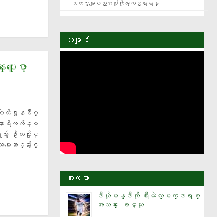
    သတင္းအျပည့္အစံုကိုၾကည့္ရႈရန္
သီချင်း
ပူေဇာ္
းပါတီဌာနခ်ဳပ္
နာရီကက်င္းပ
ဴး ဦးတင္ႏိုင္
္အမႈေဆ
ာင္မ်ားႏွင့္
အားကစား
ဒီယိုမန္ဒီကို ရီးယဲလ္မက္ဒရစ္
အသင္း ေခၚယူ