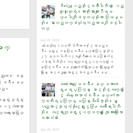
ဒီကေန့ျပည္ခုိင္ၿဖိဳးပါတီဟာ ျပည္
သူလူထုရဲ႔အားကိုးအားထားျပဳရမ
ယ္႕ပါတီျဖစ္တယ္ဆိုတာ ကြၽန္မ
တို႔ နားလည္လက္ခံယုံၾကည္လာၿပီျဖစ္ပါ
တယ္
July 26, 2018
  မႏၲေလးတိုင္းေဒသႀကီး မိတီၴလာခ႐ိုင္ သာစည္ၿ
မာက္
မိဳ႕နယ္ႏွင့္ ဝမ္းတြင္းၿမိဳ႕နယ္မ်ားတြင္ ဇူလိုင္ 
၂၅ ရက္က ပါတီဝင္အဆိုျပဳလႊာေပးအပ္ပြဲမ်ားက်င္း
ပခဲ့ရာ ပါတီသို႔ဝင္ေရာက္ျခင္းႏွင့္ပတ္သက္၍ ဝ
မ္းတြင္းၿမိဳ႕နယ္ ဘုရားျဖဴေက်းရြာအုပ္စု ရြာရွည္ေက်း
ရြာမွ ေမာင္စည္သူေအာင္ႏွင့္ သာစည္ၿမိဳ႕နယ္ …
စည္းအေဝး ခန္း
င္၍ ၿမိဳ႕နယ္
မဟာေအာင္ေျမၿမိဳ႕နယ္ မဟာအေ
ပသည္။
ရွ႕ရပ္ကြက္မွ ေမာင္စုိင္းထက္ေက်ာ္ႏွ
င့္ ခ်မ္းေအးသာစံၿမိဳ႕နယ္ ကံေကာ
မွဴး ဒုရဲမွဴး
က္ႀကီးရပ္ကြက္မွ မယြန္းမီမီေဇာ္တုိ႔မွ ျ
 ပင့္သံဃာေတာ္
ပည္ေထာင္စုၾကံ့ခုိင္ေရးႏွင့္ဖြံ႕ၿဖိဳးေရးပါတီ
သုိ႔ ဝင္ေရာက္ျခင္းႏွင့္ပတ္သက္၍ ​ေျပာျကားသြား​ေသာ
တရားေတာ္ရြတ္
စကားသံမ်ား
July 26, 2018