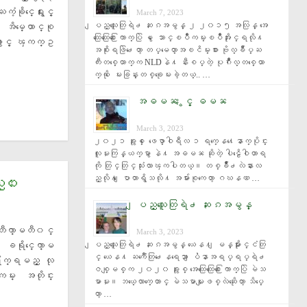
ိုင္ေရးႏွင့္
March 7, 2023
ျပည္သူေတြရဲ႕ ဆႏၵအမွန္ ၂ ၂၀၁၅ အလြန္ အေ
္ အိမ္ေထာင္စ
ထြေထြေ႐ြးေကာက္ပြဲ မွ ေသာင္ၿပိဳကမ္းၿပိဳအႏိုင္ရလို႔ 
ာႏွင့္ ၾကက္ဥ
အစိုးရဖြဲ႕ေတာ့ တပ္မေတာ္အၿငိမ္းစား ဗိုလ္ခ်ဳပ္ႀ
ကီးတစ္ေယာက္က NLDနဲ႔ နီးစပ္တဲ့ ပုဂၢိဳလ္တစ္ေယာ
က္ကို ေမးခြန္းတစ္ခုေမးခဲ့တယ္.. …
အဓမၼ ႏွင့္ ဓမၼ
March 3, 2023
၂၀၂၁ ခုႏွစ္ ေဖေဖာ္ဝါရီလ ၁ ရက္ေန႔ေနာက္ပိုင္း 
လူမႈကြန္ယက္မွာ နဲ႔ အဓမၼ ဆိုတဲ့ ပါဠိေဝါဟာရ
ကို တြင္တြင္သုံးလာၾကပါတယ္။ တစ္ခ်ိဳ႕လဲနားလ
ည္လို႔ ေျပာတာရွိသလို႔ အမ်ားစုကေတာ့ ဂဃနဏ …
းေ၀း
ျပည္သူေတြရဲ႕ ဆႏၵအမွန္
ီေကာ္မတီ၀င္
March 3, 2023
ျပည္သူေတြရဲ႕ ဆႏၵအမွန္ ယေန႔ ျမန္မာႏိုင္ငံတြ
ခရိုင္ေကာ္မ
င္ ယေန႔ ႀကဳံေတြ႕ေနရေသာ ျပႆနာအရပ္ရပ္ရဲ႕ 
ရြက္ရမည့္ လု
ဇစ္ျမစ္က ၂၀၂၀ ခုႏွစ္ အေထြေထြေ႐ြးေကာက္ပြဲ မဲသ
ကမ္း အတိုင္း
မာမႈ။ ဘယ္ေလာက္ေတာင္ မဲသမာမႈျဖစ္လဲဆိုေတာ့ သိပ္ေ
တာ့ …