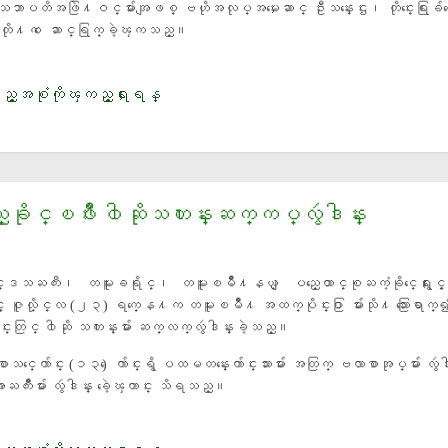
 သဘာပတိအဖြဲ႔ဝင္မ်ားအျဖစ္ ဗဟိုအလုပ္အမႈေဆာင္ ဦးသန္းေဌး၊ တိုင္းေရြးခ်ယ
း တို႔က ေဆာင္ရြက္ခဲ့ၾကသည္။
့္အစံုကိုၾကည့္ရႈရန္
္ခိုင္ၿဖိဳး ၀ါဆိုသကၤန္းဆက္ကပ္လွဴဒါန္း
ုင္းေဒသႀကီး၊ တမူးခရိုင္၊ တမူးၿမိဳ႔နယ္ ျပည္ေထာင္စုႀကံ့ခိုင္ေရးႏွင့္ 
 ဇူလို္င္လ (၂၃) ရက္ေန႔က တမူးၿမိဳ႔ အထက္ပိုင္း႐ြာ မ်ားသို႔ သြားေရာက္၍ ဘ
က်ာင္းတြင္ ၀ါဆို သကၤန္းမ်ား ဆက္လက္လွဴဒါန္းခဲ့သည္။
သင္ေက်ာင္း (၁၃) ေက်ာင္းရွိ ပထမတန္းေက်ာင္းသားမ်ား အတြက္ ဗလာစာအုပ္မ်ား လွဴဒါ
ႀကိဳးမ်ား လွဴဒါန္း ခဲ့ေၾကာင္း သိရသည္။