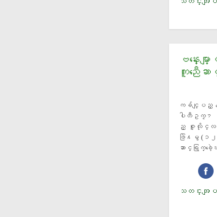
သတင္းအျပည
ဗန္းေမာ
ကူညီေဆာ
ကခ်င္ျပည္နယ
ပါတီဥကၠ႒ ဦး
ည္ ဇူလိုင္လ
ဖြဲ႔မွ (၁၂) 
ဆာင္ရြက္ခဲ့
သတင္းအျပည