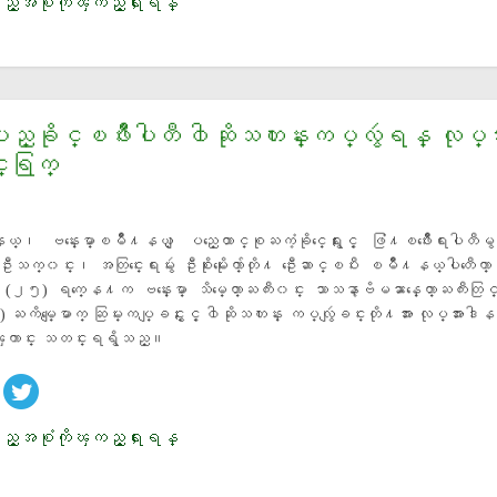
့္အစံုကိုၾကည့္ရႈရန္
္ျပည္ခိုင္ၿဖိဳးပါတီ ၀ါဆိုသကၤန္းကပ္လွဴရန္ လုပ္
င္ရြက္
္၊ ဗန္းေမာ္ၿမိဳ႔နယ္ ျပည္ေထာင္စုႀကံ့ခိုင္ေရးႏွင့္ ဖြံ႔ၿဖိဳးေရးပါတ
သက္၀င္း၊ အတြင္းေရးမွဴး ဦးစိုးမိုးေက်ာ္တို႔ ဦးေဆာင္ၿပီး ၿမိဳ႔နယ္ပါတီေက
 (၂၅) ရက္ေန႔က ဗန္းေမာ္ သိမ္ေတာ္ႀကီး၀င္း သာသနာ့ဗိမၼာန္ေတာ္ႀကီးတ
ႀကိမ္ေျမာက္ ဆြမ္းကပ္ျခင္းႏွင့္ ၀ါဆိုသကၤန္း ကပ္လွဴျခင္းတို႔အား လုပ္အားဒါ
ေၾကာင္း သတင္းရရွိသည္။
့္အစံုကိုၾကည့္ရႈရန္