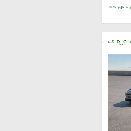
သတင္းအျပည္
ေနေရာင္ျ