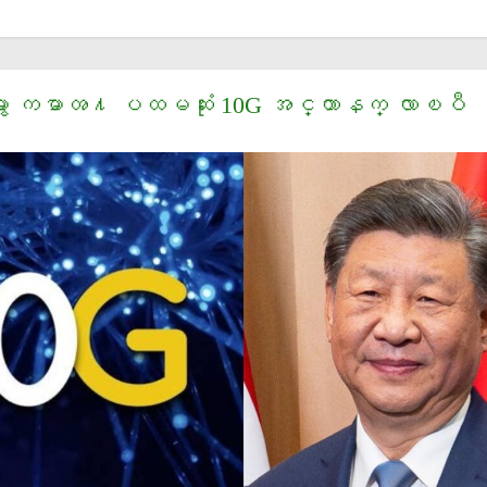
ွာ ကမာၻ႔ ပထမဆုံး 10G အင္တာနက္ လာၿပီ