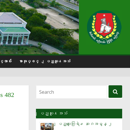
္တာဗ်ဴး
စာအုပ္စင္
ျပည္သူ႔အသံ
s 482
ျပည္သူ႔အသံ
ျပည္သူေတြရဲ႕ ဆႏၵအမွန္ ၂