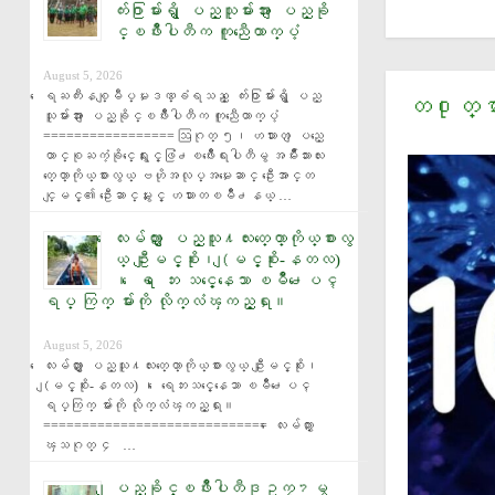
က်း႐ြာမ်ားရွိ ျပည္သူမ်ားအား ျပည္ခို
င္ၿဖိဳးပါတီက ကူညီေထာက္ပံ့
August 5, 2026
ေရႀကီးနစ္ျမဳပ္မႈဒဏ္ခံရသည့္ ေက်း႐ြာမ်ားရွိ ျပည္
တ႐ုတ္မ
သူမ်ားအား ျပည္ခိုင္ၿဖိဳးပါတီက ကူညီေထာက္ပံ့ 
================= ဩဂုတ္ ၅၊ ဟသၤာတ ျပည္ေ
ထာင္စုႀကံ့ခိုင္ေရးႏွင့္ဖြံ႕ၿဖိဳးေရးပါတီမွ အမ်ိဳးသားလႊ
တ္ေတာ္ကိုယ္စားလွယ္ ဗဟိုအလုပ္အမႈေဆာင္ ဦးေအာင္တ
င္ျမင့္၏ ဦးေဆာင္မႈႏွင့္ ဟသၤာတၿမိဳ႕နယ္ …
ေလးမ်က္ႏွာ ျပည္သူ႔လႊတ္ေတာ္ကိုယ္စားလွ
ယ္ ဦးျမင့္စိုး၊ (ျမင့္စိုး-နတလ)
၊ ေရ ေဘး သင့္ေနေသာ ၿမိဳ႕ေပၚ
ရပ္ ကြက္ မ်ားကို လိုက္လံၾကည့္ရႈ။
August 5, 2026
ေလးမ်က္ႏွာ ျပည္သူ႔လႊတ္ေတာ္ကိုယ္စားလွယ္ ဦးျမင့္စိုး၊ 
(ျမင့္စိုး-နတလ) ၊ ေရေဘးသင့္ေနေသာ ၿမိဳ႕ေပၚ 
ရပ္ကြက္ မ်ားကို လိုက္လံၾကည့္ရႈ။ 
============================= ေလးမ်က္ႏွာ 
ၾသဂုတ္ ၄   …
ျပည္ခိုင္ၿဖိဳးပါတီဒုဥကၠ႒မွ