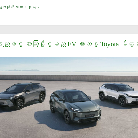
့အစံုကိုၾကည့္ရႈရန္
ခည္ျဖင့္ အားသြင္းႏိုင္မည့္ EV ကားသစ္ Toyota မိတ