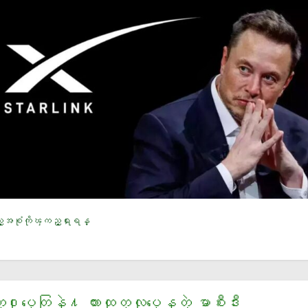
့အစံုကိုၾကည့္ရႈရန္
႐ုပ္ေတြနဲ႔ ကားထုတ္လုပ္ေနတဲ့ မာစီးဒီး