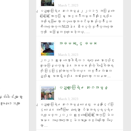
March 7, 2023
ျပည္သူေတြရဲ႕ ဆႏၵအမွန္ ၂ ၂၀၁၅ အလြန္ အေ
ထြေထြေ႐ြးေကာက္ပြဲ မွ ေသာင္ၿပိဳကမ္းၿပိဳအႏိုင္ရလို႔ 
အစိုးရဖြဲ႕ေတာ့ တပ္မေတာ္အၿငိမ္းစား ဗိုလ္ခ်ဳပ္ႀ
ကီးတစ္ေယာက္က NLDနဲ႔ နီးစပ္တဲ့ ပုဂၢိဳလ္တစ္ေယာ
က္ကို ေမးခြန္းတစ္ခုေမးခဲ့တယ္.. …
အဓမၼ ႏွင့္ ဓမၼ
March 3, 2023
၂၀၂၁ ခုႏွစ္ ေဖေဖာ္ဝါရီလ ၁ ရက္ေန႔ေနာက္ပိုင္း 
လူမႈကြန္ယက္မွာ နဲ႔ အဓမၼ ဆိုတဲ့ ပါဠိေဝါဟာရ
ကို တြင္တြင္သုံးလာၾကပါတယ္။ တစ္ခ်ိဳ႕လဲနားလ
ည္လို႔ ေျပာတာရွိသလို႔ အမ်ားစုကေတာ့ ဂဃနဏ …
ျပည္သူေတြရဲ႕ ဆႏၵအမွန္
း
ပေါင်းများစွာ
March 3, 2023
“လူနေဒေသများ
ျပည္သူေတြရဲ႕ ဆႏၵအမွန္ ယေန႔ ျမန္မာႏိုင္ငံတြ
င္ ယေန႔ ႀကဳံေတြ႕ေနရေသာ ျပႆနာအရပ္ရပ္ရဲ႕ 
ဇစ္ျမစ္က ၂၀၂၀ ခုႏွစ္ အေထြေထြေ႐ြးေကာက္ပြဲ မဲသ
မာမႈ။ ဘယ္ေလာက္ေတာင္ မဲသမာမႈျဖစ္လဲဆိုေတာ့ သိပ္ေ
တာ့ …