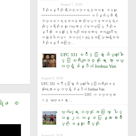
August 7, 2026
ဒီယိုမန္ဒီကို ရီးယဲလ္မက္ဒရစ္အသင္း ေခၚယူ 
======================= စပိန္ထိပ္သီး ရီး
ယဲလ္မက္ဒရစ္အသင္းဟာ လိုက္ပ္ဇစ္အသင္းရဲ႕ 
အိုင္ဗရီကိုစ္ လူငယ္ေတာင္ပံၾကယ္ပြင့္ ဒီယိုမ
န္ဒီကို ေခၚယူႏိုင္ခဲ့ၿပီျဖစ္ေၾကာင္း အတည္ျပဳေၾ
ကညာခဲ့ပါတယ္။ အသက္ (၁၉)ႏွစ္အ႐ြယ္သာရွိေသးတဲ့ 
ဒီယိုမန္ဒီအတြက္ …
UFC 331 ၿပိဳင္ ပြဲ မွာ ထိပ္ဆုံးေခါ
င္ ပြဲ ႀကီးအျဖစ္ ထိုး ရ ေတာ့ မယ့္
လက္ရွိ ခ်န္ပီယံ ‌Joshua Van
August 6, 2026
UFC 331 ၿပိဳင္ပြဲမွာ ထိပ္ဆုံးေခါင္ပြဲႀကီးအျဖစ္ 
ထိုးရေတာ့မယ့္ လက္ရွိ ခ်န္ပီယံ ‌Joshua Van 
==================== UFC က စက္တက္ဘာ 
၁၉ ရက္ေန႔မွာ …
္ရဲ႕ ၿ
ေလ့က်င့္ေရး ဝတ္စုံ အ တြ က္ ေပါင္
သန္း ၂၀ တန္ စ ပြ န္ဆာ စာခ်ဳ
ပ္ကို မန္ယူ ခ်ဳပ္ဆို
August 6, 2026