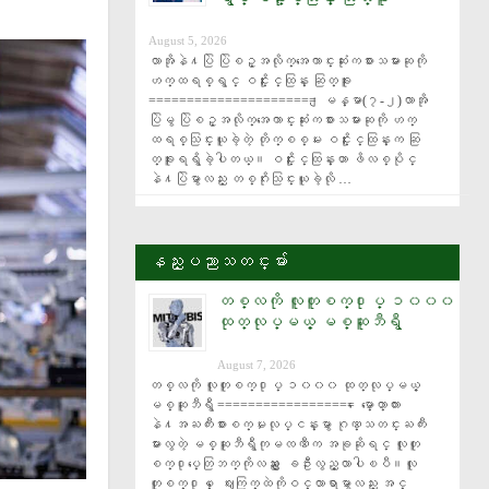
August 5, 2026
လာအိုနဲ႔ပြဲ ပြဲစဥ္အလိုက္အေကာင္းဆုံးကစားသမားဆုကို 
ဟက္ထရစ္ရွင္ ဝင္းႏိုင္ထြန္း ဆြတ္ခူး 
====================== ျမန္မာ(၇-၂)လာအို
ပြဲမွ ပြဲစဥ္အလိုက္အေကာင္းဆုံးကစားသမားဆုကို ဟက္
ထရစ္သြင္းယူခဲ့တဲ့ တိုက္စစ္မႉး ဝင္းႏိုင္ထြန္းက ဆြ
တ္ခူးရရွိခဲ့ပါတယ္။ ဝင္းႏိုင္ထြန္းဟာ ဖိလစ္ပိုင္
နဲ႔ပြဲမွာလည္း တစ္ဂိုးသြင္းယူခဲ့လို …
နည္းပညာသတင္းမ်ား
တစ္လကို လူတူစက္႐ုပ္ ၁၀၀၀
ထုတ္လုပ္မယ့္ မစ္ဆူဘီရွီ
August 7, 2026
တစ္လကို လူတူစက္႐ုပ္ ၁၀၀၀ ထုတ္လုပ္မယ့္ 
မစ္ဆူဘီရွီ ================== ေမာ္ေတာ္ကား
နဲ႔အႀကီးစားစက္မႈလုပ္ငန္းမွာ ဂုဏ္သတင္းႀကီး
မားလွတဲ့ မစ္ဆူဘီရွီကုမၸဏီက အခုဆိုရင္ လူတူ
စက္႐ုပ္ေတြဘက္ကိုလည္း ေျခဦးလွည့္လာပါၿပီ။လူ
တူစက္႐ုပ္ ေဈးကြက္ထဲကိုဝင္လာရာမွာလည္း အင္