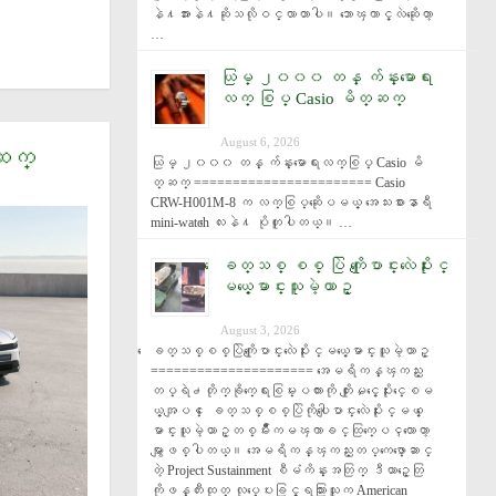
နဲ႔အားနဲ႔ဆိုသလိုဝင္လာတာပါ။ ဘာေၾကာင့္လဲဆိုေတာ့ 
…
ယြမ္ ၂၀၀၀ တန္ က်န္းမာေရး
လက္ စြပ္ Casio မိတ္ဆက္
August 6, 2026
္ဆက္
ယြမ္ ၂၀၀၀ တန္ က်န္းမာေရးလက္စြပ္ Casio မိ
တ္ဆက္ ======================= Casio 
CRW-H001M-8 က လက္စြပ္ဆိုေပမယ့္ အေသးစားနာရီ 
mini-watch ေလးနဲ႔ ပိုတူပါတယ္။ …
ေခတ္သစ္ စစ္ ပြဲ ကိုေျပာင္းလဲေပးႏိုင္
မယ့္ေမာင္းသူမဲ့ယာဥ္
August 3, 2026
ေခတ္သစ္စစ္ပြဲကိုေျပာင္းလဲေပးႏိုင္မယ့္ေမာင္းသူမဲ့ယာဥ္ 
===================== အေမရိကန္ၾကည္း
တပ္ရဲ႕တိုက္ခိုက္ေရးစြမ္းပကားကို တိုးျမႇင့္ေပးႏိုင္ေစမ
ယ့္အျပင္ ေခတ္သစ္စစ္ပြဲကိုပါေျပာင္းလဲေပးႏိုင္မယ့္ ေ
မာင္းသူမဲ့ယာဥ္တစ္မ်ိဳးကမၾကာခင္ထြက္ေပၚလာေတာ့
မွာျဖစ္ပါတယ္။ အေမရိကန္ၾကည္းတပ္ကေဖာ္ေဆာင္
တဲ့ Project Sustainment စီမံကိန္းအတြက္ ဒီယာဥ္ေတြ
ကိုဖန္တီးထုတ္ လုပ္ေပးခြင့္ရသြားသူက American 