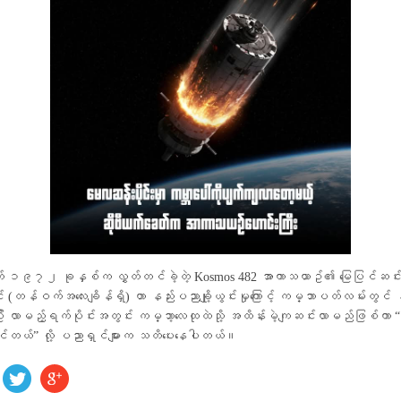
းႏွင့္ ေဆးဝါးပစၥည္းမ်ားအား ျပည္ခိုင္ၿဖိဳးပါတီမွ လႉဒါန္း
ီက ကူညီေထာက္ပံ့
် ၁၉၇၂ ခုနှစ်က လွှတ်တင်ခဲ့တဲ့ Kosmos 482 အာကာသယာဥ်၏ မြေပြင်ဆင်
 (တန်ဝက်အလေးချိန်ရှိ) ဟာ နည်းပညာချို့ယွင်းမှုကြောင့် ကမ္ဘာပတ်လမ်းတွင် နှစ်
ပြီး လာမည့်ရက်ပိုင်းအတွင်း ကမ္ဘာ့လေထုထဲသို့ အထိန်းမဲ့ကျဆင်းလာမည်ဖြစ်ကာ 
နိုင်တယ်” လို့ ပညာရှင်များက သတိပေးနေပါတယ်။