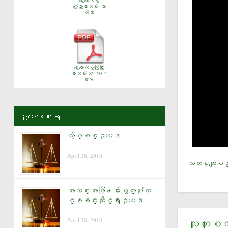
ရွေးကောက်ပွဲ
ကြေညာစာတမ်း_မာ
တိကာ
ရွေးကောက်ပွဲကြေငြာ
စာတမ်း_31_10_2
025
ဥပေဒေရးရာ
လွ်ပ္စစ္ဥပေဒ
April 26, 2016
သတင္းအျပည္
အသင္းအဖြဲ႕မ်ားမွတ္ပုံတ
င္ၿခင္းဆိုင္ရာဥပေဒ
April 26, 2016
လူတူစက္