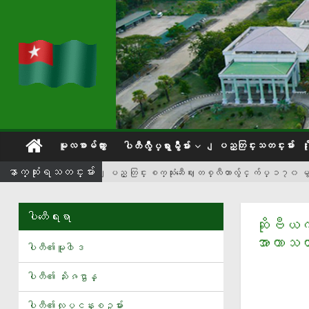
မူလစာမ်က္ႏွာ
ျပည္တြင္းသတင္းမ်ား
ပါတီလွဳပ္ရွားမွဳမ်ား
ေနာက္ဆံုးရသတင္းမ်ား
ျပည္ တြင္း စက္သုံးဆီေဈး တစ္လီတာလွ်င္ က်ပ္ ၁၇
တစ္လကို လူတူစက္႐ုပ္ ၁၀၀၀ ထုတ္လုပ္မယ့္ မစ္
UFC 331 ၿပိဳင္ ပြဲ မွာ ထိပ္ဆုံးေခါင္ ပြဲ ႀကီးအျဖစ္ ထိုး ရ ေတာ့ မယ့္ လက္ရွိ ခ်
ပါတီေရးရာ
ဆိုဗီယ
ယြမ္ ၂၀၀၀ တန္ က်န္းမာေရး လက္ စြပ္ Casio မိတ္ဆက္
အာကာသယ
ပါတီ၏မူ၀ါဒ
ႏိုင္ငံေတာ္သမၼတ ထိုင္းႏိုင္ငံသို႔ ေရာက္ရွိ
ပါတီ၏ သႏိၷဌာန္
ေလ့က်င့္ေရး ဝတ္စုံ အ တြ က္ ေပါင္ သန္း ၂၀ တန္ စ ပြ န္ဆာ စာခ်ဳပ္ကို မန္ယူ ခ
ျမန္မာ့လက္ေ႐ြးစင္ အမ်ိဳးသားအသင္းႏွင့္ အမ်ိဳးသမီးအသင္းတို႔ ကြင္း သြင္း ျခင္း
ပါတီ၏လုပ္ငန္းစဥ္မ်ား