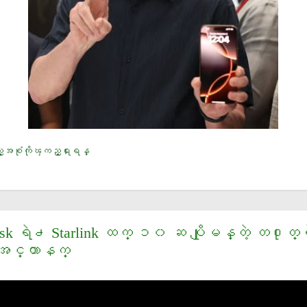
့အစံုကိုၾကည့္ရႈရန္
sk ရဲ႕ Starlink ထက္ ၁၀ ဆ ပိုျမန္တဲ့ တ႐ုတ
ု အင္တာနက္