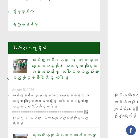
ေလးမ်က္ႏွာၿမိဳ႕နယ္ ေရ ေဘး ကယ္ဆယ္ေရးစခန္းသို႔ အသင့္စားသုံးႏိုင္ေသာအစားအစာမ်ာ
ေမွ်ာ္မွန္းခ်က္
ေရႀကီးနစ္ျမဳပ္မႈဒဏ္ခံရသည့္ ေက်း႐ြာမ်ားရွိ ျပည္သူမ်ားအား ျပည္ခိုင္ၿဖိဳးပါတ
ရည္မွန္းခ်က္
ဒီယိုမန္ဒီကို ရီးယဲလ္မက္ဒရစ္အသင္း ေခၚယူ
ပါတီလႈပ္ရွားမွဳမ်ား
ေလးမ်က္ႏွာၿမိဳ႕နယ္ ေရ ေဘး ကယ္ဆ
ယ္ေရးစခန္းသို႔ အသင့္စားသုံးႏိုင္ေသာ
အစားအစာမ်ားႏွင့္ ေဆးဝါးပစၥည္းမ်ားအား
ျပည္ခိုင္ၿဖိဳးပါတီမွ လႉဒါန္း
August 5, 2026
ဆိုဗီယက်ခေတ
ေလးမ်က္ႏွာၿမိဳ႕နယ္ ေရေဘးကယ္ဆယ္ေရးစခန္းသို အ
သင့္စားသုံးႏိုင္ေသာအစားအစာမ်ားႏွင့္ ေဆးဝါးပစၥည္းမ်ားအား ျ
အစိတ်အပိုင်း
ပည္ခိုင္ၿဖိဳးပါတီမွ လႉဒါန္း 
ကျန်ရှိနေခဲ့
================================= ဩ
သို့ ကျရောက်
ဂုတ္ ၅၊ ေလးမ်က္ႏွာ   သတင္းအျပည့္အစံုကိုၾကည့္
ရႈရန္
ေရႀကီးနစ္ျမဳပ္မႈဒဏ္ခံရသည့္ ေ