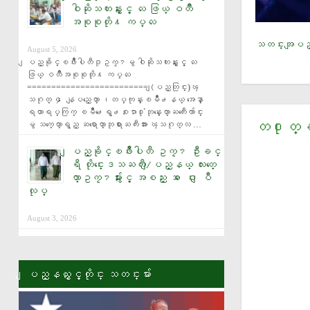
ဝါဆိုသကၤန္းႏွင့္ လႉ ဖြယ္ ဝတၳဳ
အစုစုတို႔ ကပ္လႉ
သတင္းအျပည္
August 5, 2026
ျပည္ခိုင္ၿဖိဳးပါတီဒုဥကၠ႒မွ ဝါဆိုသကၤန္းႏွင့္ လႉ
ဖြယ္ ဝတၳဳအစုစုတို႔ ကပ္လႉ 
========================= (ျပည္တြင္း)ၾ
သဂုတ္ ၄ ေနျပည္ေတာ္ ၊တပ္ကုန္းၿမိဳ႕နယ္ အေနာ္
ရထာရပ္ကြက္ ၿမိဳ႕ေရွ႕စႏၵာ႐ုံဘုန္းေတာ္ႀကီးေက်ာင္း
တ႐ုတ္ခရီ
မွ သက္ေတာ္ရွည္ ဆရာေတာ္ဘုရားႀကီးအား ၾသဂုတ္လ …
ျပည္ခိုင္ၿဖိဳးပါတီ ဥကၠ႒ ဦးခင္
ရီ တိုင္းေဒသႀကီး/ျပည္နယ္ လႊတ္ေ
တာ္ဥကၠ႒မ်ားႏွင့္ အစည္း အ ေဝး ျပဳ
လုပ္
August 3, 2026
ျပည္နယ္ႏွင့္တိုင္း သတင္းမ်ား