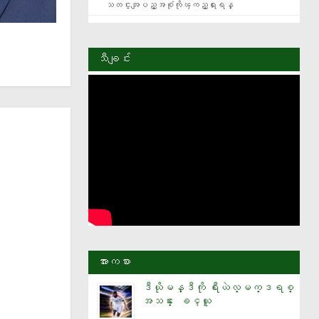
    သတင္းအျပည့္အစံုကိုၾကည့္ရႈရန္
သီချင်း
အားကစား
ဒီယိုမန္ဒီကို ရီးယဲလ္မက္ဒရစ္
အသင္း ေခၚယူ