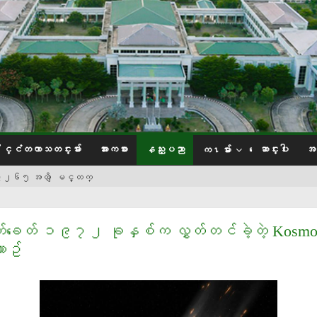
ႏိုင္ငံတကာသတင္းမ်ား
အားကစား
နည္းပညာ
ေဆာင္းပါး
အင
က႑မ်ား
၀ မွ ၂၆၅ အထိ ျမင့္တက္
ဆူဘီရွီ
န္ပီယံ ‌Joshua Van
က်ခေတ် ၁၉၇၂ ခုနှစ်က လွှတ်တင်ခဲ့တဲ့ Kosmo
ာဥ်
်ဳပ္ဆို
ခတ္ကစားနည္း၌ ေငြ တံဆိပ္ဆုမ်ားအသီးသီး ဆြတ္ခူး