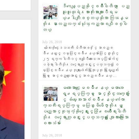
ဒီကေန့ျပည္ခုိင္ၿဖိဳးပါတီဟာ ျပည္
သူလူထုရဲ႔အားကိုးအားထားျပဳရမ
ယ္႕ပါတီျဖစ္တယ္ဆိုတာ ကြၽန္မ
တို႔ နားလည္လက္ခံယုံၾကည္လာၿပီျဖစ္ပါ
တယ္
July 26, 2018
  မႏၲေလးတိုင္းေဒသႀကီး မိတီၴလာခ႐ိုင္ သာစည္ၿ
မိဳ႕နယ္ႏွင့္ ဝမ္းတြင္းၿမိဳ႕နယ္မ်ားတြင္ ဇူလိုင္ 
၂၅ ရက္က ပါတီဝင္အဆိုျပဳလႊာေပးအပ္ပြဲမ်ားက်င္း
ပခဲ့ရာ ပါတီသို႔ဝင္ေရာက္ျခင္းႏွင့္ပတ္သက္၍ ဝ
မ္းတြင္းၿမိဳ႕နယ္ ဘုရားျဖဴေက်းရြာအုပ္စု ရြာရွည္ေက်း
ရြာမွ ေမာင္စည္သူေအာင္ႏွင့္ သာစည္ၿမိဳ႕နယ္ …
မဟာေအာင္ေျမၿမိဳ႕နယ္ မဟာအေ
ရွ႕ရပ္ကြက္မွ ေမာင္စုိင္းထက္ေက်ာ္ႏွ
င့္ ခ်မ္းေအးသာစံၿမိဳ႕နယ္ ကံေကာ
က္ႀကီးရပ္ကြက္မွ မယြန္းမီမီေဇာ္တုိ႔မွ ျ
ပည္ေထာင္စုၾကံ့ခုိင္ေရးႏွင့္ဖြံ႕ၿဖိဳးေရးပါတီ
သုိ႔ ဝင္ေရာက္ျခင္းႏွင့္ပတ္သက္၍ ​ေျပာျကားသြား​ေသာ
စကားသံမ်ား
July 26, 2018