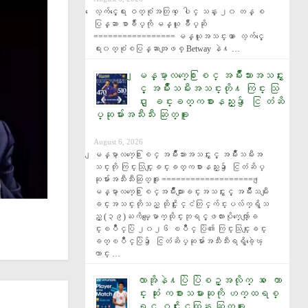
ေလ့က်င့္ေရး ဝတ္စုံအတြက္ ေပါင္ သန္း ၂၀ တန္ စ
ပြန္ဆာ စာခ်ဳပ္ကို မန္ယူ ခ်ဳပ္ဆို 
================= မန္ယူအသင္းဟာ ေလ့က်င့္ေ
ရး၀တ္စုံစပြန္ဆာအျဖစ္ Betway နဲ႔ …
ျမန္မာ့လက္ေ႐ြးစင္ အမ်ိဳးသားအသင္းႏွ
င့္ အမ်ိဳးသမီးအသင္းတို႔ ကြင္း သြ
င္း ျခင္းခတ္ကစားနည္း၌ ေငြ တံဆိ
ပ္ဆုမ်ားအသီးသီး ဆြတ္ခူး
August 6, 2026
ျမန္မာ့လက္ေ႐ြးစင္ အမ်ိဳးသားအသင္းႏွင့္ အမ်ိဳးသမီးအ
သင္းတို ကြင္းသြင္းျခင္းခတ္ကစားနည္း၌ ေငြတံဆိပ္
ဆုမ်ားအသီးသီးဆြတ္ခူး ==================== ျ
မန္မာ့လက္ေ႐ြးစင္အမ်ိဳးသားျခင္းအသင္းႏွင့္ အမ်ိဳးသမီးျ
ခင္းအသင္းတိုသည္ ထိုင္းႏိုင္ငံတြင္က်င္းပလ်က္ရွိသ
ည့္ (၃၉)ႀကိမ္ေျမာက္ထိုင္းဘုရင့္ဖလားပိုက္ေက်ာ္ျခ
င္းၿပိဳင္ပြဲ ၂၀၂၆ ၿပိဳင္ ပြဲ၏ ကြင္းသြင္းျခင္း
ခတ္ၿပိဳင္ပြဲ၌ ေငြတံဆိပ္ဆုမ်ားအသီးသီးရရွိခဲ့ေၾ
ကာင္း …
လာအိုနဲ႔ပြဲ ပြဲစဥ္အလိုက္ အ ေကာ
င္း ဆုံး ကစားသမားဆုကို ဟက္ထရစ္
ရွင္ ဝင္းႏိုင္ထြန္း ဆြတ္ခူး