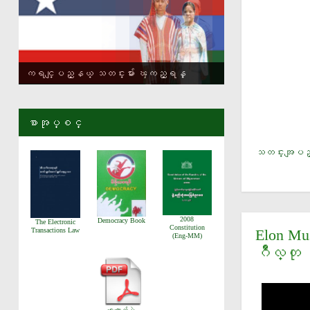
ကရင္ျပည္နယ္ သတင္းမ်ား ၾကည့္ရန္
စာအုပ္စင္
သတင္းအျပည္
2008
Democracy Book
The Electronic
Constitution
Transactions Law
Elon Mu
(Eng-MM)
ဂိဳလ္တ