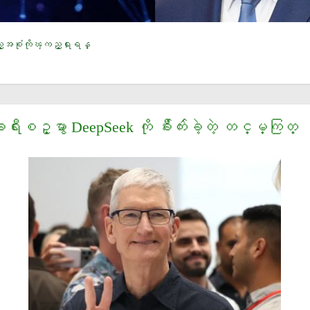
့အစံုကိုၾကည့္ရႈရန္
းစဥ္မွာ DeepSeek ကို ခ်ီးက်ဴးခဲ့တဲ့ တင္မ္ကြတ္