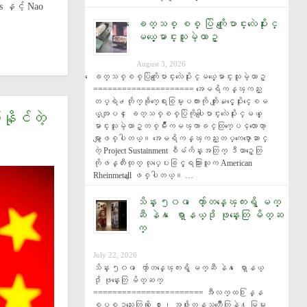
 နှင့် Nao
ေခတ္သစ္ စစ္ ပြဲ ကိုေျပာင္းလဲေပးႏိုင္
မယ့္ေမာင္းသူမဲ့ယာဥ္
August 3, 2026
ေခတ္သစ္စစ္ပြဲကိုေျပာင္းလဲေပးႏိုင္မယ့္ေမာင္းသူမဲ့ယာဥ္ 
===================== အေမရိကန္ၾကည္း
တပ္ရဲ႕တိုက္ခိုက္ေရးစြမ္းပကားကို တိုးျမႇင့္ေပးႏိုင္ေစမ
ယ့္အျပင္ ေခတ္သစ္စစ္ပြဲကိုပါေျပာင္းလဲေပးႏိုင္မယ့္ ေ
ိုင်တဲ့
မာင္းသူမဲ့ယာဥ္တစ္မ်ိဳးကမၾကာခင္ထြက္ေပၚလာေတာ့
မွာျဖစ္ပါတယ္။ အေမရိကန္ၾကည္းတပ္ကေဖာ္ေဆာင္
တဲ့ Project Sustainment စီမံကိန္းအတြက္ ဒီယာဥ္ေတြ
ကိုဖန္တီးထုတ္ လုပ္ေပးခြင့္ရသြားသူက American 
Rheinmetall ျဖစ္ပါတယ္။ …
သိန္း ၅၀၀ ေက်ာ္တန္ေၾကးရွိ မက္
ဆီ နဲ႔ ေရာ္နယ္ဒို ဖုန္းေတြ မိတ္ဆ
က္
July 22, 2026
သိန္း ၅၀၀ ေက်ာ္တန္ေၾကးရွိ မက္ဆီ နဲ႔ ေရာ္နယ္
ဒို ဖုန္းေတြ မိတ္ဆက္ 
======================= အီလက္ထ႐ြန္န
စ္ပစၥည္းေတြကို ေ႐ႊ၊ အဖိုးတန္သတၱဳေတြနဲ႔ မြမ္း