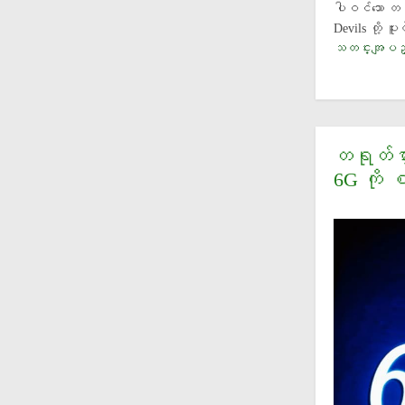
ပါဝင်သော တရ
Devils တို့ 
သတင္းအျပည္
တရုတ်မှ
6G ကို 