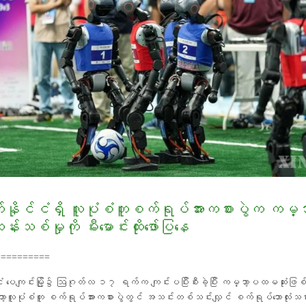
နိုင်ငံရှိ လူပုံစံတူစက်ရုပ်အားကစားပွဲက ကမ္ဘ
းသစ်မှုကို မီးမောင်းထိုးဖော်ပြနေ
==========
ံ ပေကျင်းမြို့၌ ဩဂုတ်လ ၁၇ ရက်က ကျင်းပပြီးစီးခဲ့ပြီး ကမ္ဘာ့ပထမဆုံးဖ
့လူပုံစံတူ စက်ရုပ်အားကစားပွဲတွင် အသင်းတစ်သင်းလျှင် စက်ရုပ်ဘောလုံးသမာ