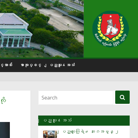
္တာဗ်ဴး
စာအုပ္စင္
ျပည္သူ႔အသံ
ကို
ျပည္သူ႔အသံ
ျပည္သူေတြရဲ႕ ဆႏၵအမွန္ ၂