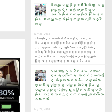
ဒီကေန့ျပည္ခုိင္ၿဖိဳးပါတီဟာ ျပည္
သူလူထုရဲ႔အားကိုးအားထားျပဳရမ
ယ္႕ပါတီျဖစ္တယ္ဆိုတာ ကြၽန္မ
တို႔ နားလည္လက္ခံယုံၾကည္လာၿပီျဖစ္ပါ
တယ္
July 26, 2018
  မႏၲေလးတိုင္းေဒသႀကီး မိတီၴလာခ႐ိုင္ သာစည္ၿ
မိဳ႕နယ္ႏွင့္ ဝမ္းတြင္းၿမိဳ႕နယ္မ်ားတြင္ ဇူလိုင္ 
၂၅ ရက္က ပါတီဝင္အဆိုျပဳလႊာေပးအပ္ပြဲမ်ားက်င္း
ပခဲ့ရာ ပါတီသို႔ဝင္ေရာက္ျခင္းႏွင့္ပတ္သက္၍ ဝ
မ္းတြင္းၿမိဳ႕နယ္ ဘုရားျဖဴေက်းရြာအုပ္စု ရြာရွည္ေက်း
ရြာမွ ေမာင္စည္သူေအာင္ႏွင့္ သာစည္ၿမိဳ႕နယ္ …
မဟာေအာင္ေျမၿမိဳ႕နယ္ မဟာအေ
ရွ႕ရပ္ကြက္မွ ေမာင္စုိင္းထက္ေက်ာ္ႏွ
င့္ ခ်မ္းေအးသာစံၿမိဳ႕နယ္ ကံေကာ
က္ႀကီးရပ္ကြက္မွ မယြန္းမီမီေဇာ္တုိ႔မွ ျ
ပည္ေထာင္စုၾကံ့ခုိင္ေရးႏွင့္ဖြံ႕ၿဖိဳးေရးပါတီ
သုိ႔ ဝင္ေရာက္ျခင္းႏွင့္ပတ္သက္၍ ​ေျပာျကားသြား​ေသာ
စကားသံမ်ား
July 26, 2018