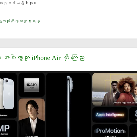
ည်း ဘေးဥပဒ်မရှိပါဘူး။
့အစံုကိုၾကည့္ရႈရန္
ပါးလွှာဆုံး iPhone Air ကို ကြေညာ