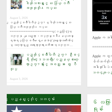
ဝါဆိုသကၤန္းႏွင့္ လႉ ဖြယ္ ဝတၳဳ
အစုစုတို႔ ကပ္လႉ
August 5, 2026
ျပည္ခိုင္ၿဖိဳးပါတီဒုဥကၠ႒မွ ဝါဆိုသကၤန္းႏွင့္ လႉ
ဖြယ္ ဝတၳဳအစုစုတို႔ ကပ္လႉ 
========================= (ျပည္တြင္း)ၾ
သဂုတ္ ၄ ေနျပည္ေတာ္ ၊တပ္ကုန္းၿမိဳ႕နယ္ အေနာ္
Apple က အပါးလွ
ရထာရပ္ကြက္ ၿမိဳ႕ေရွ႕စႏၵာ႐ုံဘုန္းေတာ္ႀကီးေက်ာင္း
မွ သက္ေတာ္ရွည္ ဆရာေတာ္ဘုရားႀကီးအား ၾသဂုတ္လ …
=========
ျပည္ခိုင္ၿဖိဳးပါတီ ဥကၠ႒ ဦးခင္
Apple က ထွက်ဖ
ရီ တိုင္းေဒသႀကီး/ျပည္နယ္ လႊတ္ေ
မိတ်ဆက်လိုက
တာ္ဥကၠ႒မ်ားႏွင့္ အစည္း အ ေဝး ျပဳ
အပါးဆုံးပါပ
လုပ္
သတင္းအျပည္
August 3, 2026
ျပည္နယ္ႏွင့္တိုင္း သတင္းမ်ား
၆ လကြာ 
ရုန်း