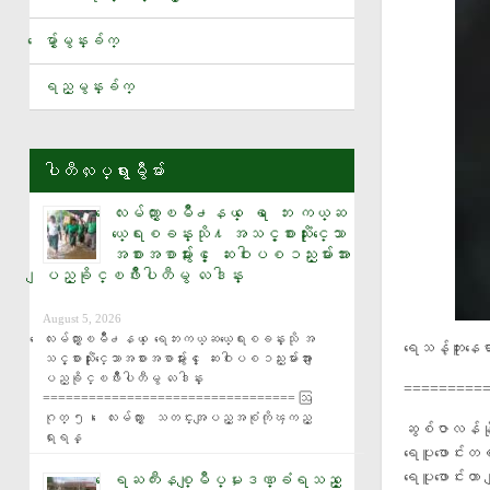
ေလးမ်က္ႏွာ ျပည္သူ႔လႊတ္ေတာ္ကိုယ္စားလွယ္ ဦးျမင့္စိုး၊ (ျမင့္စိုး-နတလ) ၊ ေရ
ေမွ်ာ္မွန္းခ်က္
ျပည္ခိုင္ၿဖိဳးပါတီဒုဥကၠ႒မွ ဝါဆိုသကၤန္းႏွင့္ လႉ ဖြယ္ ဝတၳဳအစုစုတို႔ ကပ္
ရည္မွန္းခ်က္
UFC 331 ၿပိဳင္ ပြဲ မွာ ထိပ္ဆုံးေခါင္ ပြဲ ႀကီးအျဖစ္ ထိုး ရ ေတာ့ မယ့္ လက္ရွိ ခ်
ပါတီလႈပ္ရွားမွဳမ်ား
ေလးမ်က္ႏွာၿမိဳ႕နယ္ ေရ ေဘး ကယ္ဆ
ယ္ေရးစခန္းသို႔ အသင့္စားသုံးႏိုင္ေသာ
အစားအစာမ်ားႏွင့္ ေဆးဝါးပစၥည္းမ်ားအား
ျပည္ခိုင္ၿဖိဳးပါတီမွ လႉဒါန္း
August 5, 2026
ေလးမ်က္ႏွာၿမိဳ႕နယ္ ေရေဘးကယ္ဆယ္ေရးစခန္းသို အ
ရေသန့်ဘူးနေရာမ
သင့္စားသုံးႏိုင္ေသာအစားအစာမ်ားႏွင့္ ေဆးဝါးပစၥည္းမ်ားအား ျ
ပည္ခိုင္ၿဖိဳးပါတီမွ လႉဒါန္း 
=========
================================= ဩ
ဂုတ္ ၅၊ ေလးမ်က္ႏွာ   သတင္းအျပည့္အစံုကိုၾကည့္
ဆွစ်ဇာလန်နို
ရႈရန္
ရေပူဖောင်းတစ်
ရေပူဖောင်းဟာ
ေရႀကီးနစ္ျမဳပ္မႈဒဏ္ခံရသည့္ ေ