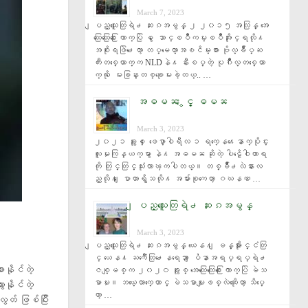
March 7, 2023
ျပည္သူေတြရဲ႕ ဆႏၵအမွန္ ၂ ၂၀၁၅ အလြန္ အေ
ထြေထြေ႐ြးေကာက္ပြဲ မွ ေသာင္ၿပိဳကမ္းၿပိဳအႏိုင္ရလို႔ 
အစိုးရဖြဲ႕ေတာ့ တပ္မေတာ္အၿငိမ္းစား ဗိုလ္ခ်ဳပ္ႀ
ကီးတစ္ေယာက္က NLDနဲ႔ နီးစပ္တဲ့ ပုဂၢိဳလ္တစ္ေယာ
က္ကို ေမးခြန္းတစ္ခုေမးခဲ့တယ္.. …
အဓမၼ ႏွင့္ ဓမၼ
March 3, 2023
၂၀၂၁ ခုႏွစ္ ေဖေဖာ္ဝါရီလ ၁ ရက္ေန႔ေနာက္ပိုင္း 
လူမႈကြန္ယက္မွာ နဲ႔ အဓမၼ ဆိုတဲ့ ပါဠိေဝါဟာရ
ကို တြင္တြင္သုံးလာၾကပါတယ္။ တစ္ခ်ိဳ႕လဲနားလ
ည္လို႔ ေျပာတာရွိသလို႔ အမ်ားစုကေတာ့ ဂဃနဏ …
ျပည္သူေတြရဲ႕ ဆႏၵအမွန္
March 3, 2023
ျပည္သူေတြရဲ႕ ဆႏၵအမွန္ ယေန႔ ျမန္မာႏိုင္ငံတြ
င္ ယေန႔ ႀကဳံေတြ႕ေနရေသာ ျပႆနာအရပ္ရပ္ရဲ႕ 
းနိုင်တဲ့
ဇစ္ျမစ္က ၂၀၂၀ ခုႏွစ္ အေထြေထြေ႐ြးေကာက္ပြဲ မဲသ
မာမႈ။ ဘယ္ေလာက္ေတာင္ မဲသမာမႈျဖစ္လဲဆိုေတာ့ သိပ္ေ
းနိုင်တဲ့
တာ့ …
တ် ဖြစ်ပြီး