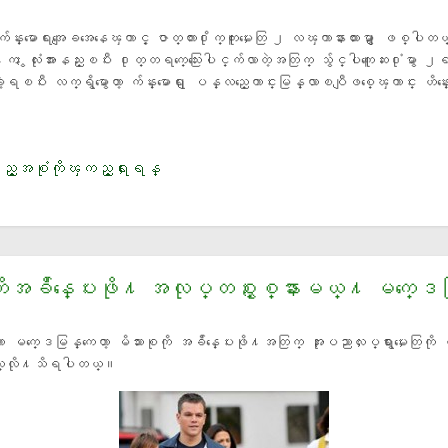
က်န္းမာေရးအေျခအေနေၾကာင့္ ဇာတ္ကား႐ိုက္ကူးမႈေတြ ၂ လၾကာနားထားမွာ ျဖစ္ပါတ
ွလံုးအားနည္းၿပီး ႐ုတ္တရက္ေသြးေပါင္က်လာတဲ့အတြက္ သွ်င္ပါကူေဆး႐ံုမွာ 
့ရၿပီး လက္ရွိမွာေတာ့ က်န္းမာေရး ျပန္လည္ေကာင္းမြန္လာၿပီျဖစ္ေၾကာင္း ဟိန
့္အစံုကိုၾကည့္ရႈရန္
ကိုအခ်ိန္ေပးဖို႔ အလုပ္တစ္ႏွစ္နားမယ္႔ မက္ေဒ
ား မက္ေဒမြန္ကေတာ့ မိသားစုကို အခ်ိန္ေပးဖို႔အတြက္ အႏုပညာလႈပ္ရွားမႈေတြကို တ
ယ္လို႔သိရပါတယ္။