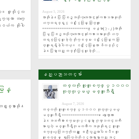
August 5, 2026
ယ္။ ဇူလိုင္လ
လာအိုနဲ႔ပြဲ ပြဲစဥ္အလိုက္အေကာင္းဆုံးကစားသမားဆုကို 
၂ရက္ၾကာ တက္ေ
ဟက္ထရစ္ရွင္ ဝင္းႏိုင္ထြန္း ဆြတ္ခူး 
္းေဝယံက ဆိုပါ
====================== ျမန္မာ(၇-၂)လာအို
ပြဲမွ ပြဲစဥ္အလိုက္အေကာင္းဆုံးကစားသမားဆုကို ဟက္
ထရစ္သြင္းယူခဲ့တဲ့ တိုက္စစ္မႉး ဝင္းႏိုင္ထြန္းက ဆြ
တ္ခူးရရွိခဲ့ပါတယ္။ ဝင္းႏိုင္ထြန္းဟာ ဖိလစ္ပိုင္
နဲ႔ပြဲမွာလည္း တစ္ဂိုးသြင္းယူခဲ့လို …
နည္းပညာသတင္းမ်ား
တစ္လကို လူတူစက္႐ုပ္ ၁၀၀၀
မြန္
ထုတ္လုပ္မယ့္ မစ္ဆူဘီရွီ
August 7, 2026
စ္ႏွစ္နားဖို႔
တစ္လကို လူတူစက္႐ုပ္ ၁၀၀၀ ထုတ္လုပ္မယ့္ 
မစ္ဆူဘီရွီ ================== ေမာ္ေတာ္ကား
နဲ႔အႀကီးစားစက္မႈလုပ္ငန္းမွာ ဂုဏ္သတင္းႀကီး
မားလွတဲ့ မစ္ဆူဘီရွီကုမၸဏီက အခုဆိုရင္ လူတူ
စက္႐ုပ္ေတြဘက္ကိုလည္း ေျခဦးလွည့္လာပါၿပီ။လူ
တူစက္႐ုပ္ ေဈးကြက္ထဲကိုဝင္လာရာမွာလည္း အင္