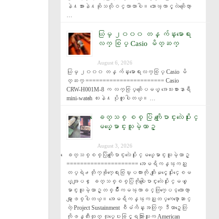
နဲ႔အားနဲ႔ဆိုသလိုဝင္လာတာပါ။ ဘာေၾကာင့္လဲဆိုေတာ့ 
…
ယြမ္ ၂၀၀၀ တန္ က်န္းမာေရး
လက္ စြပ္ Casio မိတ္ဆက္
August 6, 2026
ယြမ္ ၂၀၀၀ တန္ က်န္းမာေရးလက္စြပ္ Casio မိ
တ္ဆက္ ======================= Casio 
CRW-H001M-8 က လက္စြပ္ဆိုေပမယ့္ အေသးစားနာရီ 
mini-watch ေလးနဲ႔ ပိုတူပါတယ္။ …
ေခတ္သစ္ စစ္ ပြဲ ကိုေျပာင္းလဲေပးႏိုင္
မယ့္ေမာင္းသူမဲ့ယာဥ္
August 3, 2026
ေခတ္သစ္စစ္ပြဲကိုေျပာင္းလဲေပးႏိုင္မယ့္ေမာင္းသူမဲ့ယာဥ္ 
===================== အေမရိကန္ၾကည္း
တပ္ရဲ႕တိုက္ခိုက္ေရးစြမ္းပကားကို တိုးျမႇင့္ေပးႏိုင္ေစမ
ယ့္အျပင္ ေခတ္သစ္စစ္ပြဲကိုပါေျပာင္းလဲေပးႏိုင္မယ့္ ေ
မာင္းသူမဲ့ယာဥ္တစ္မ်ိဳးကမၾကာခင္ထြက္ေပၚလာေတာ့
မွာျဖစ္ပါတယ္။ အေမရိကန္ၾကည္းတပ္ကေဖာ္ေဆာင္
တဲ့ Project Sustainment စီမံကိန္းအတြက္ ဒီယာဥ္ေတြ
ကိုဖန္တီးထုတ္ လုပ္ေပးခြင့္ရသြားသူက American 