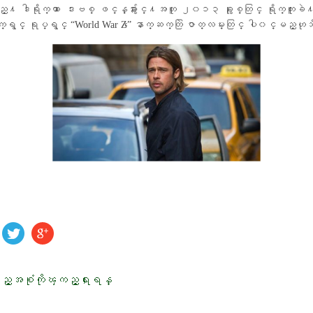
 သည္႔ ဒါရိုက္တာ ေဒးဗစ္ ဖင္န္ခ်ာႏွင္႔အတူ ၂၀၁၃ ခုႏွစ္တြင္ ရုိက္ကူးခဲ
က္ရွင္ ရုပ္ရွင္ “World War Z” ေနာက္ဆက္တြဲ ဇာတ္လမ္းတြင္ ပါ၀င္မည္
့္အစံုကိုၾကည့္ရႈရန္