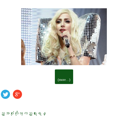
းႏွင့္ ေဆးဝါးပစၥည္းမ်ားအား ျပည္ခိုင္ၿဖိဳးပါတီမွ လႉဒါန္း
ီက ကူညီေထာက္ပံ့
(more…)
့္အစံုကိုၾကည့္ရႈရန္