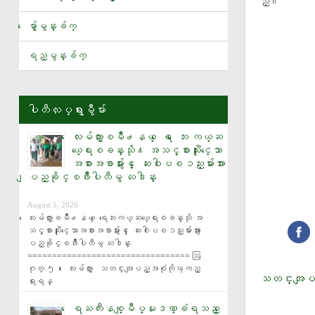
ည္။
ေလးမ်က္ႏွာၿမိဳ႕နယ္ ေရ ေဘး ကယ္ဆယ္ေရးစခန္းသို႔ အသင့္စားသုံးႏိုင္ေသာအစားအစာမ်ာ
ေမွ်ာ္မွန္းခ်က္
ေရႀကီးနစ္ျမဳပ္မႈဒဏ္ခံရသည့္ ေက်း႐ြာမ်ားရွိ ျပည္သူမ်ားအား ျပည္ခိုင္ၿဖိဳးပါတ
ရည္မွန္းခ်က္
ဒီယိုမန္ဒီကို ရီးယဲလ္မက္ဒရစ္အသင္း ေခၚယူ
ပါတီလႈပ္ရွားမွဳမ်ား
ေလးမ်က္ႏွာၿမိဳ႕နယ္ ေရ ေဘး ကယ္ဆ
ယ္ေရးစခန္းသို႔ အသင့္စားသုံးႏိုင္ေသာ
အစားအစာမ်ားႏွင့္ ေဆးဝါးပစၥည္းမ်ားအား
ျပည္ခိုင္ၿဖိဳးပါတီမွ လႉဒါန္း
August 5, 2026
ေလးမ်က္ႏွာၿမိဳ႕နယ္ ေရေဘးကယ္ဆယ္ေရးစခန္းသို အ
သင့္စားသုံးႏိုင္ေသာအစားအစာမ်ားႏွင့္ ေဆးဝါးပစၥည္းမ်ားအား ျ
ပည္ခိုင္ၿဖိဳးပါတီမွ လႉဒါန္း 
================================= ဩ
ဂုတ္ ၅၊ ေလးမ်က္ႏွာ   သတင္းအျပည့္အစံုကိုၾကည့္
သတင္းအျပည
ရႈရန္
ေရႀကီးနစ္ျမဳပ္မႈဒဏ္ခံရသည့္ ေ