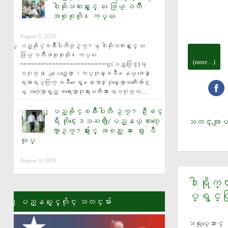
ဝါဆိုသကၤန္းႏွင့္ လႉ ဖြယ္ ဝတၳဳ
အစုစုတို႔ ကပ္လႉ
August 5, 2026
ျပည္ခိုင္ၿဖိဳးပါတီဒုဥကၠ႒မွ ဝါဆိုသကၤန္းႏွင့္ လႉ
ဖြယ္ ဝတၳဳအစုစုတို႔ ကပ္လႉ 
(more…)
========================= (ျပည္တြင္း)ၾ
သဂုတ္ ၄ ေနျပည္ေတာ္ ၊တပ္ကုန္းၿမိဳ႕နယ္ အေနာ္
ရထာရပ္ကြက္ ၿမိဳ႕ေရွ႕စႏၵာ႐ုံဘုန္းေတာ္ႀကီးေက်ာင္း
မွ သက္ေတာ္ရွည္ ဆရာေတာ္ဘုရားႀကီးအား ၾသဂုတ္လ …
ျပည္ခိုင္ၿဖိဳးပါတီ ဥကၠ႒ ဦးခင္
ရီ တိုင္းေဒသႀကီး/ျပည္နယ္ လႊတ္ေ
သတင္းအျပည
တာ္ဥကၠ႒မ်ားႏွင့္ အစည္း အ ေဝး ျပဳ
လုပ္
August 3, 2026
ဒါရိုက္
ပ္ရွင္
ျပည္နယ္ႏွင့္တိုင္း သတင္းမ်ား
သရုပ္ေဆာင္ 