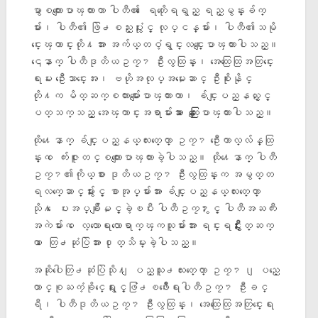
မွာစကားေျပာၾကားကာ ပါတီ၏ ေရတိုေရရွည္ ရည္မွန္းခ်က္
မ်ား၊ ပါတီ၏ ဖြဲ႕စည္းပုံႏွင့္ လုပ္ငန္မ်ား၊ ပါတီ၏သမို
င္းေၾကာင္းတို႔အား အက်ယ္တဝံ့ရွင္းလင္းေျပာၾကားပါသည္။
၎ေနာက္ ပါတီဒုတိယဥကၠ႒ ဦးလွထြန္း၊ အေထြေထြအတြင္းေ
ရးမႉး ဦးေသာင္းေအး၊ ဗဟိုအလုပ္အမႈေဆာင္ ဦးစိုးနိုင္
တို႔က မိတ္ဆက္စကားမ်ားေျပာၾကားကာ၊ ခ်င္းျပည္နယ္ႏွင့္
ပတ္သက္သည့္ အေၾကာင္းအရာမ်ားအား ေဆြးႏြေးေျပာၾကားပါသည္။
ထို႔ေနာက္ ခ်င္းျပည္နယ္လႊတ္ေတာ္ ဥကၠ႒ ဦးေကာလ္လ်န္ထြ
န္းက ေက်းဇူးတင္စကားေျပာၾကားခဲ့ပါသည္။ ထို႔ေနာက္ ပါတီ
ဥကၠ႒၏ကိုယ္စား ဒုတိယဥကၠ႒ ဦးလွထြန္းက အမွတ္တ
ရလက္ေဆာင္မ်ားႏွင့္ စာအုပ္မ်ားအား ခ်င္းျပည္နယ္လႊတ္ေတာ္
သို႔ ေပးအပ္ခ်ီးျမႇင့္ခဲ့ၿပီး ပါတီဥကၠ႒ႏွင့္ ပါတီအႀကီး
အကဲမ်ားက ေလ့လာေရးလာေရာက္ၾကသူမ်ားအား ရင္းရင္းႏွီးႏွီးႏႈတ္ဆက္
ကာ ေတြ႕ဆုံပြဲအား ႐ုတ္သိမ္းခဲ့ပါသည္။
အဆိုပါေတြ႕ဆုံပြဲသို႔ ျပည္သူ႕လႊတ္ေတာ္ ဥကၠ႒၊ ျပည္ေ
ထာင္စုႀကံ့ခိုင္ေရးႏွင့္ဖြံ႕ၿဖိဳးေရးပါတီဥကၠ႒ ဦးခင္
ရီ၊ ပါတီဒုတိယဥကၠ႒ ဦးလွထြန္း၊ အေထြေထြအတြင္းေရး