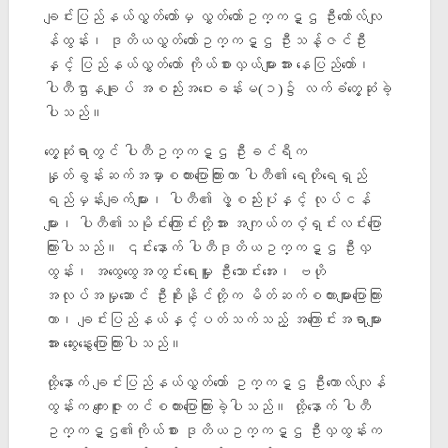
ချင်းပြည်နယ်လွှတ်တော်မှ လွှတ်တော်ဥက္ကဋ္ဌ ဦးကော်လ်လျ
န်ထွန်း၊ ဒုတိယလွှတ်တော်ဥက္ကဋ္ဌ ဦးသန့်ဇင်ဦး
နှင့် ပြည်နယ်လွှတ်တော် ကိုယ်စားလှယ်များအား နေပြည်တော်၊
ပါတီဌာနချုပ် အစည်းအဝေးခန်းမ(၁)၌ လက်ခံတွေ့ဆုံခဲ့
ပါသည်။
တွေ့ဆုံရာတွင် ပါတီဥက္ကဋ္ဌ ဦးခင်ရီက
နှုတ်ခွန်းဆက်အမှာစကားပြောကြားကာ ပါတီ၏ ရေတိုရေရှည်
ရည်မှန်းချက်များ၊ ပါတီ၏ ဖွဲ့စည်းပုံနှင့် လုပ်ငန်
များ၊ ပါတီ၏သမိုင်းကြောင်းတို့အား အကျယ်တဝံ့ရှင်းလင်းပြော
ကြားပါသည်။ ၎င်းနောက် ပါတီဒုတိယဥက္ကဋ္ဌ ဦးလှ
ထွန်း၊ အထွေထွေအတွင်းရေးမှူး ဦးသောင်းအေး၊ ဗဟို
အလုပ်အမှုဆောင် ဦးစိုးနိုင်တို့က မိတ်ဆက်စကားများပြောကြား
ကာ၊ ချင်းပြည်နယ်နှင့်ပတ်သက်သည့် အကြောင်းအရာများ
အား ဆွေးနွေးပြောကြားပါသည်။
ထို့နောက် ချင်းပြည်နယ်လွှတ်တော် ဥက္ကဋ္ဌ ဦးကောလ်လျန်
ထွန်းက ကျေးဇူးတင်စကားပြောကြားခဲ့ပါသည်။ ထို့နောက် ပါတီ
ဥက္ကဋ္ဌ၏ကိုယ်စား ဒုတိယဥက္ကဋ္ဌ ဦးလှထွန်းက