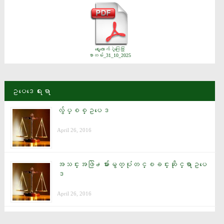
ရွေးကောက်ပွဲကြေငြာ
စာတမ်း_31_10_2025
ဥပေဒေရးရာ
လွ်ပ္စစ္ဥပေဒ
April 26, 2016
အသင္းအဖြဲ႕မ်ားမွတ္ပုံတင္ၿခင္းဆိုင္ရာဥပေ
ဒ
April 26, 2016