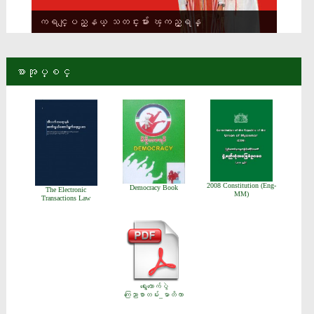
ကရင္ျပည္နယ္ သတင္းမ်ား ၾကည့္ရန္
စာအုပ္စင္
2008 Constitution (Eng-
Democracy Book
The Electronic
MM)
Transactions Law
ရွေးကောက်ပွဲ
ကြေညာစာတမ်း_မာတိကာ