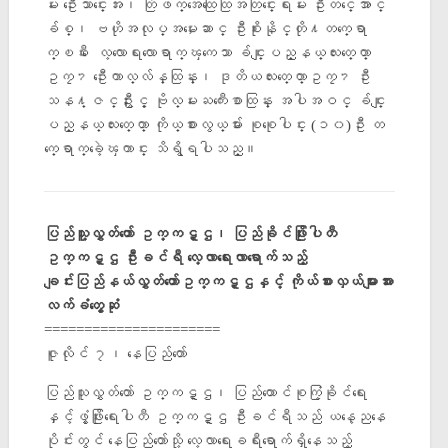
မႉး ဦးေသာင္းေအး၊ တြဲဖက္အေထြေထြအတြင္းေရးမႉး ဦးတင္ေအာင္
ခ်စ္၊ ဗဟိုအလုပ္အမႈေဆာင္ ဦးစိုးနိုင္တို႔တက္ေရာ
က္ၿပီး ေလ့လာေရးလာေရာက္ၾကေသာ ခ်င္းျပည္နယ္လႊတ္ေတာ္
ဥကၠ႒ ဦးေကာလ္လ်န္ထြန္း၊ ဒုတိယလႊတ္ေတာ္ဥကၠ႒ ဦး
သန႔္ဇင္ဦးႏွင့္ ဗိုလ္မႉးႀကီးေစာထြန္း အပါအဝင္ ခ်င္းျ
ပည္နယ္လႊတ္ေတာ္ ကိုယ္စားလွယ္မ်ား စုစုေပါင္း (၁၀)ဦး တ
က္ေရာက္ခဲ့ေၾကာင္း သိရွိရပါသည္။
ပြည်သူ့လွှတ်တော် ဥက္ကဋ္ဌ၊ ပြည်ခိုင်ဖြိုးပါတီ
ဥက္ကဋ္ဌ ဦးခင်ရီ လေ့လာရေးလာရောက်သည့်
ချင်းပြည်နယ်လွှတ်တော်ဥက္ကဋ္ဌနှင့် ကိုယ်စားလှယ်များအား
လက်ခံတွေ့ဆုံ
======================
ဇူလိုင် ၇၊ နေပြည်တော်
ပြည်သူလွှတ်တော် ဥက္ကဋ္ဌ၊ ပြည်ထောင်စုကြံ့ခိုင်ရေး
နှင့်ဖွံ့ဖြိုးရေးပါတီ ဥက္ကဋ္ဌ ဦးခင်ရီသည် ယနေ့ညနေ
ပိုင်းတွင် နေပြည်တော်သို့ လေ့လာရေးခရီးရောက်ရှိနေသည့်