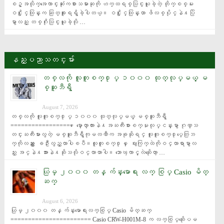
စဥ္အလိုက္အေကာင္းဆုံးကစားသမားဆုကို ဟက္ထရစ္သြင္းယူခဲ့တဲ့ တိုက္စစ္မႉး 
ဝင္းႏိုင္ထြန္းက ဆြတ္ခူးရရွိခဲ့ပါတယ္။ ဝင္းႏိုင္ထြန္းဟာ ဖိလစ္ပိုင္နဲ႔ပြဲ
မွာလည္း တစ္ဂိုးသြင္းယူခဲ့လို …
နည္းပညာသတင္းမ်ား
တစ္လကို လူတူစက္႐ုပ္ ၁၀၀၀ ထုတ္လုပ္မယ့္ မ
စ္ဆူဘီရွီ
August 7, 2026
တစ္လကို လူတူစက္႐ုပ္ ၁၀၀၀ ထုတ္လုပ္မယ့္ မစ္ဆူဘီရွီ 
================== ေမာ္ေတာ္ကားနဲ႔အႀကီးစားစက္မႈလုပ္ငန္းမွာ ဂုဏ္သ
တင္းႀကီးမားလွတဲ့ မစ္ဆူဘီရွီကုမၸဏီက အခုဆိုရင္ လူတူစက္႐ုပ္ေတြဘ
က္ကိုလည္း ေျခဦးလွည့္လာပါၿပီ။လူတူစက္႐ုပ္ ေဈးကြက္ထဲကိုဝင္လာရာမွာလ
ည္း အင္နဲ႔အားနဲ႔ဆိုသလိုဝင္လာတာပါ။ ဘာေၾကာင့္လဲဆိုေတာ့ …
ယြမ္ ၂၀၀၀ တန္ က်န္းမာေရး လက္ စြပ္ Casio မိတ္
ဆက္
August 6, 2026
ယြမ္ ၂၀၀၀ တန္ က်န္းမာေရးလက္စြပ္ Casio မိတ္ဆက္ 
======================= Casio CRW-H001M-8 က လက္စြပ္ဆိုေပမ