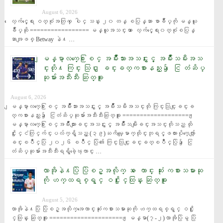
August 6, 2026
ေလ့က်င့္ေရး ဝတ္စုံအတြက္ ေပါင္ သန္း ၂၀ တန္ စပြန္ဆာ စာခ်ဳပ္ကို မန္ယူ 
ခ်ဳပ္ဆို ================= မန္ယူအသင္းဟာ ေလ့က်င့္ေရး၀တ္စုံစပြန္
ဆာအျဖစ္ Betway နဲ႔ …
ျမန္မာ့လက္ေ႐ြးစင္ အမ်ိဳးသားအသင္းႏွင့္ အမ်ိဳးသမီးအသ
င္းတို႔ ကြင္း သြင္း ျခင္းခတ္ကစားနည္း၌ ေငြ တံဆိပ္
ဆုမ်ားအသီးသီး ဆြတ္ခူး
August 6, 2026
ျမန္မာ့လက္ေ႐ြးစင္ အမ်ိဳးသားအသင္းႏွင့္ အမ်ိဳးသမီးအသင္းတို ကြင္းသြင္းျခင္းခ
တ္ကစားနည္း၌ ေငြတံဆိပ္ဆုမ်ားအသီးသီးဆြတ္ခူး ==================== ျ
မန္မာ့လက္ေ႐ြးစင္အမ်ိဳးသားျခင္းအသင္းႏွင့္ အမ်ိဳးသမီးျခင္းအသင္းတိုသည္ ထို
င္းႏိုင္ငံတြင္က်င္းပလ်က္ရွိသည့္ (၃၉)ႀကိမ္ေျမာက္ထိုင္းဘုရင့္ဖလားပိုက္ေက်ာ္ျ
ခင္းၿပိဳင္ပြဲ ၂၀၂၆ ၿပိဳင္ ပြဲ၏ ကြင္းသြင္းျခင္းခတ္ၿပိဳင္ပြဲ၌ ေငြ
တံဆိပ္ဆုမ်ားအသီးသီးရရွိခဲ့ေၾကာင္း …
လာအိုနဲ႔ပြဲ ပြဲစဥ္အလိုက္ အ ေကာင္း ဆုံး ကစားသမားဆု
ကို ဟက္ထရစ္ရွင္ ဝင္းႏိုင္ထြန္း ဆြတ္ခူး
August 5, 2026
လာအိုနဲ႔ပြဲ ပြဲစဥ္အလိုက္အေကာင္းဆုံးကစားသမားဆုကို ဟက္ထရစ္ရွင္ ဝင္းႏို
င္ထြန္း ဆြတ္ခူး ====================== ျမန္မာ(၇-၂)လာအိုပြဲမွ ပြဲ