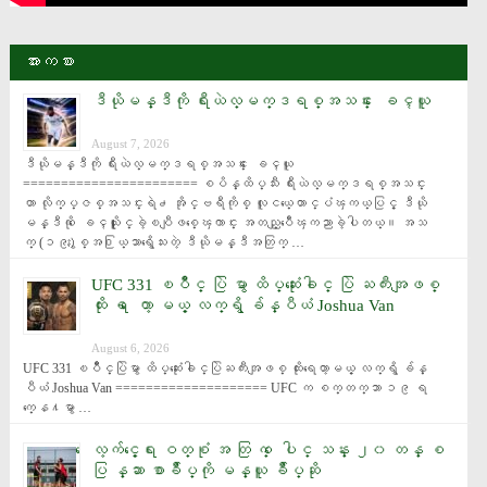
အားကစား
ဒီယိုမန္ဒီကို ရီးယဲလ္မက္ဒရစ္အသင္း ေခၚယူ
August 7, 2026
ဒီယိုမန္ဒီကို ရီးယဲလ္မက္ဒရစ္အသင္း ေခၚယူ 
======================= စပိန္ထိပ္သီး ရီးယဲလ္မက္ဒရစ္အသင္း
ဟာ လိုက္ပ္ဇစ္အသင္းရဲ႕ အိုင္ဗရီကိုစ္ လူငယ္ေတာင္ပံၾကယ္ပြင့္ ဒီယို
မန္ဒီကို ေခၚယူႏိုင္ခဲ့ၿပီျဖစ္ေၾကာင္း အတည္ျပဳေၾကညာခဲ့ပါတယ္။ အသ
က္ (၁၉)ႏွစ္အ႐ြယ္သာရွိေသးတဲ့ ဒီယိုမန္ဒီအတြက္ …
UFC 331 ၿပိဳင္ ပြဲ မွာ ထိပ္ဆုံးေခါင္ ပြဲ ႀကီးအျဖစ္
ထိုး ရ ေတာ့ မယ့္ လက္ရွိ ခ်န္ပီယံ ‌Joshua Van
August 6, 2026
UFC 331 ၿပိဳင္ပြဲမွာ ထိပ္ဆုံးေခါင္ပြဲႀကီးအျဖစ္ ထိုးရေတာ့မယ့္ လက္ရွိ ခ်န္
ပီယံ ‌Joshua Van ==================== UFC က စက္တက္ဘာ ၁၉ ရ
က္ေန႔မွာ …
ေလ့က်င့္ေရး ဝတ္စုံ အ တြ က္ ေပါင္ သန္း ၂၀ တန္ စ
ပြ န္ဆာ စာခ်ဳပ္ကို မန္ယူ ခ်ဳပ္ဆို