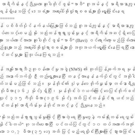
ာရီကိန်းနှင့်ညီမျှသော ဆူပါတိုင်ဖွန်း “ဗာဗီ” ဂူအမ်နှင့် မာရီယာနာကျွန်းစ
်ရှိနေသဖြင့် ဒေသခံများ အရေးပေါ်ခိုလှုံရာစခန်းများသို့ ရွှေ့ပြောင်းနေရ
=======
ပစိဖိတ်ပိုင်နက်နယ်မြေများဖြစ်သည့် ဂူအမ်ကျွန်းနှင့် မာရီယာနာကျွန်
 ကပ်ဘေးသင့်စေမည့် မိုး သည်းထန်စွာရွာသွန်းမှုနှင့် ဟာရီကိန်းအဆင့်ရှိ လေပြ
များ သယ်ဆောင်လာသော ဆူပါတိုင်ဖွန်း “ဗာဗီ” (Bavi) ဝင်ရောက်တော့မည်ဖြစ်သောကြ
ူများသည် အရေးပေါ်ခိုလှုံရာစခန်းများသို့ အလုအယက် ရွှေ့ပြောင်းနေကြရပြီး နောက
ြင်ဆင်မှုများ ပြုလုပ်နေကြရသည်။
 အမျိုးသားရာသီဥတုဝန်ဆောင်မှုအဖွဲ့ (NWS) ၏ ထုတ်ပြန်ချက်အရ မုန်တ
နောက်ဘက်သို့ ဦး တည်ရွေ့လျားနေပြီး တနင်္လာနေ့နံနက်ပိုင်းတွင် အဆိုပါ
တ်သန်းမည်ဖြစ် သည်။ မုန်တိုင်း၏ ပုံမှန်လေ တိုက်နှုန်းမှာ တစ်နာရီလျ
မီတာ (၁၆၂ မိုင်) ရှိပြီး၊ မုန်တိုင်းဝဲဂယက်ကြောင့် လေပြင်းတိုက်ခတ်မ
ျှင် ၃၁၅ ကီလို မီတာ (၁၉၆ မိုင်) အထိ ပြင်းထန်နိုင်ရာ ယင်းသည
ြင်းထန်ဆုံး ဟာရီကိန်းမုန်တိုင်းအဆင့်နှင့် ညီမျှနေသည်။
ုးသည်းထန်စွာရွာသွန်းမှုကြောင့် ကြီးမားတဲ့ ရေ ကြီးမှုတွေနဲ့ ကမ်းရိုးတန်း ရေလွှမ်းမိ
လာနိုင်ပါတယ်” ဟု သတိပေးထားပြီး ပင်လယ်ပြင်တွင် ၁၀ ထပ်အဆောက်အအုံ
ှသော ၁၀.၇ မီတာ (၃၅ ပေ) အထိ မြင့်မည့် ရေလှိုင်းကြီးများကြောင့် သွားလာခြင်