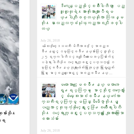
ဒီကေန့ျပည္ခုိင္ၿဖိဳးပါတီဟာ ျပည္
သူလူထုရဲ႔အားကိုးအားထားျပဳရမ
ယ္႕ပါတီျဖစ္တယ္ဆိုတာ ကြၽန္မ
တို႔ နားလည္လက္ခံယုံၾကည္လာၿပီျဖစ္ပါ
တယ္
July 26, 2018
  မႏၲေလးတိုင္းေဒသႀကီး မိတီၴလာခ႐ိုင္ သာစည္ၿ
မိဳ႕နယ္ႏွင့္ ဝမ္းတြင္းၿမိဳ႕နယ္မ်ားတြင္ ဇူလိုင္ 
၂၅ ရက္က ပါတီဝင္အဆိုျပဳလႊာေပးအပ္ပြဲမ်ားက်င္း
ပခဲ့ရာ ပါတီသို႔ဝင္ေရာက္ျခင္းႏွင့္ပတ္သက္၍ ဝ
မ္းတြင္းၿမိဳ႕နယ္ ဘုရားျဖဴေက်းရြာအုပ္စု ရြာရွည္ေက်း
ရြာမွ ေမာင္စည္သူေအာင္ႏွင့္ သာစည္ၿမိဳ႕နယ္ …
မဟာေအာင္ေျမၿမိဳ႕နယ္ မဟာအေ
ရွ႕ရပ္ကြက္မွ ေမာင္စုိင္းထက္ေက်ာ္ႏွ
င့္ ခ်မ္းေအးသာစံၿမိဳ႕နယ္ ကံေကာ
က္ႀကီးရပ္ကြက္မွ မယြန္းမီမီေဇာ္တုိ႔မွ ျ
ပည္ေထာင္စုၾကံ့ခုိင္ေရးႏွင့္ဖြံ႕ၿဖိဳးေရးပါတီ
သုိ႔ ဝင္ေရာက္ျခင္းႏွင့္ပတ္သက္၍ ​ေျပာျကားသြား​ေသာ
ုမ်ားသို႔
စကားသံမ်ား
ေနရ
July 26, 2018