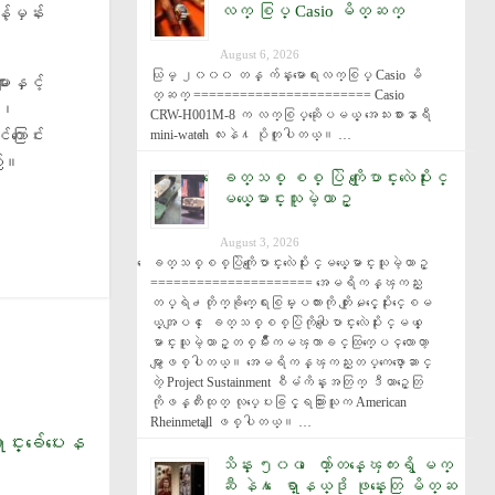
လက္ စြပ္ Casio မိတ္ဆက္
့်မှန်း
August 6, 2026
ယြမ္ ၂၀၀၀ တန္ က်န္းမာေရးလက္စြပ္ Casio မိ
းနှင့်
တ္ဆက္ ======================= Casio 
်း၊
CRW-H001M-8 က လက္စြပ္ဆိုေပမယ့္ အေသးစားနာရီ 
mini-watch ေလးနဲ႔ ပိုတူပါတယ္။ …
ကြောင်း
ည်။
ေခတ္သစ္ စစ္ ပြဲ ကိုေျပာင္းလဲေပးႏိုင္
မယ့္ေမာင္းသူမဲ့ယာဥ္
August 3, 2026
ေခတ္သစ္စစ္ပြဲကိုေျပာင္းလဲေပးႏိုင္မယ့္ေမာင္းသူမဲ့ယာဥ္ 
===================== အေမရိကန္ၾကည္း
တပ္ရဲ႕တိုက္ခိုက္ေရးစြမ္းပကားကို တိုးျမႇင့္ေပးႏိုင္ေစမ
ယ့္အျပင္ ေခတ္သစ္စစ္ပြဲကိုပါေျပာင္းလဲေပးႏိုင္မယ့္ ေ
မာင္းသူမဲ့ယာဥ္တစ္မ်ိဳးကမၾကာခင္ထြက္ေပၚလာေတာ့
မွာျဖစ္ပါတယ္။ အေမရိကန္ၾကည္းတပ္ကေဖာ္ေဆာင္
တဲ့ Project Sustainment စီမံကိန္းအတြက္ ဒီယာဥ္ေတြ
ကိုဖန္တီးထုတ္ လုပ္ေပးခြင့္ရသြားသူက American 
Rheinmetall ျဖစ္ပါတယ္။ …
င္းခ်ေပးေန
သိန္း ၅၀၀ ေက်ာ္တန္ေၾကးရွိ မက္
ဆီ နဲ႔ ေရာ္နယ္ဒို ဖုန္းေတြ မိတ္ဆ