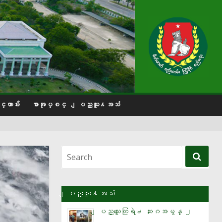
္တာဗ်ဴး
စာအုပ္စင္
ျပည္သူ႔အသံ
ျပည္သူ႔အသံ
ျပည္သူေတြရဲ႕ ဆႏၵအမွန္ ၂