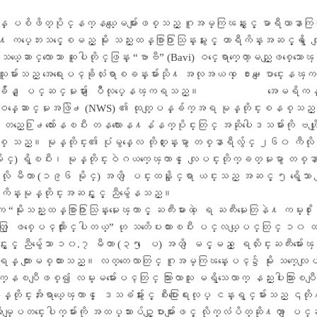
 ပစိဖိတ္ပိုင္နက္နယ္ေျမမ်ားျဖစ္သည့္ ဂူအမ္ကြၽန္းႏွင့္ မာရီယာနာကြၽန
ို႔ ကပ္ေဘးသင့္ေစမည့္ မိုး သည္းထန္စြာ႐ြာသြန္းမႈႏွင့္ ဟာရီကိန္းအဆင့္ရွိ 
်ား သယ္ေဆာင္လာေသာ ဆူပါတိုင္ဖြန္း “ဗာဗီ” (Bavi) ဝင္ေရာက္ေတာ့မည္ျဖစ္ေသာေၾ
ူမ်ားသည္ အေရးေပၚခိုလႈံရာစခန္းမ်ားသို႔ အလုအယက္ ေ႐ႊ႕ေျပာင္းေနၾ
းအခ်ိန္ ျပင္ဆင္မႈမ်ား ျပဳလုပ္ေနၾကရသည္။ ​ အေမရိကန္ အမ
ဝန္ေဆာင္မႈအဖြဲ႕ (NWS) ၏ ထုတ္ျပန္ခ်က္အရ မုန္တိုင္းစနစ္သည္
း တည္ေ႐ြ႕လ်ားေနၿပီး တနလၤာေန႔နံနက္ပိုင္းတြင္ အဆိုပါေဒသမ်ားကို ဗဟိ
္ သည္။ မုန္တိုင္း၏ ပုံမွန္ေလ တိုက္ႏႈန္းမွာ တစ္နာရီလွ်င္ ၂၆၀ ကီလို
င္) ရွိၿပီး၊ မုန္တိုင္းဝဲဂယက္ေၾကာင့္ ေလျပင္းတိုက္ခတ္မႈမွာ တစ္နာ
ု မီတာ (၁၉၆ မိုင္) အထိ ျပင္းထန္ႏိုင္ရာ ယင္းသည္ အဆင့္ ၅ ရွိေသာ
ရီကိန္းမုန္တိုင္းအဆင့္ႏွင့္ ညီမွ်ေနသည္။
မိုးသည္းထန္စြာ႐ြာသြန္းမႈေၾကာင့္ ႀကီးမားတဲ့ ေရ ႀကီးမႈေတြနဲ႔ ကမ္း႐ို
းမႈေတြ ျဖစ္ေပၚလာႏိုင္ပါတယ္” ဟု သတိေပးထားၿပီး ပင္လယ္ျပင္တြင္ ၁၀ 
္ႏွင့္ ညီမွ်ေသာ ၁၀.၇ မီတာ (၃၅ ေပ) အထိ ျမင့္မည့္ ေရလႈိင္းႀကီးမ်ားေၾကာင
ရန္ တားျမစ္ထားသည္။ လတ္တေလာတြင္ ဂူအမ္ကြၽန္းေပၚ၌ မိုး သက္ေလျပင
က္ေနၿပီျဖစ္၍ လမ္းမမ်ားေပၚတြင္ သြားလာသူ မရွိသေလာက္ နည္းပါးသြားၿ
တိုင္းအႏၲရာယ္ေၾကာင့္ ေဒသခံမ်ားႏွင့္ စီးပြားေရးလုပ္ ငန္းရွင္မ်ားသည္ ၎တိ
 ေနအိမ္ျပတင္းေပါက္မ်ားကို အထပ္သားပ်ဥ္ျပားမ်ားျဖင့္ လိုက္လံပိတ္ဆို႔ကာ ျ