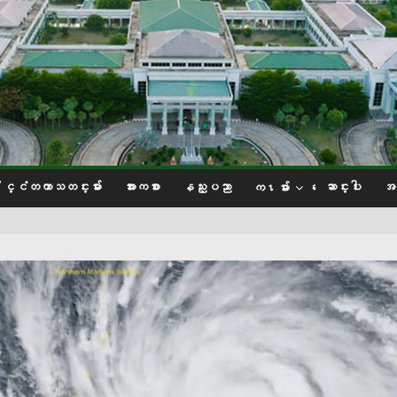
ႏိုင္ငံတကာသတင္းမ်ား
အားကစား
နည္းပညာ
ေဆာင္းပါး
အင
က႑မ်ား
န္ဆာ စာခ်ဳပ္ကို မန္ယူ ခ်ဳပ္ဆို
ခတ္ကစားနည္း၌ ေငြ တံဆိပ္ဆုမ်ားအသီးသီး ဆြတ္ခူး
းႏွင့္ ေဆးဝါးပစၥည္းမ်ားအား ျပည္ခိုင္ၿဖိဳးပါတီမွ လႉဒါန္း
ီက ကူညီေထာက္ပံ့
 ေဘး သင့္ေနေသာ ၿမိဳ႕ေပၚ ရပ္ ကြက္ မ်ားကို လိုက္လံၾကည့္ရႈ။