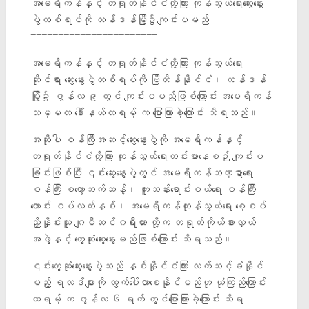
အမေရိကန်နှင့် တရုတ်နိုင်ငံတို့ကြား ကုန်သွယ်ရေးဆွေးနွေး
ပွဲတစ်ရပ်ကို လန်ဒန်မြို့၌ကျင်းပမည်
=======================
အမေရိကန်နှင့် တရုတ်နိုင်ငံတို့ကြား ကုန်သွယ်ရေး
ဆိုင်ရာ ဆွေးနွေးပွဲတစ်ရပ်ကို ဗြိတိန်နိုင်ငံ၊ လန်ဒန်
မြို့၌ ဇွန်လ ၉ တွင် ကျင်းပမည်ဖြစ်ကြောင်း အမေရိကန်
သမ္မတ ဒေါ်နယ်ထရမ့် က ပြောကြားခဲ့ကြောင်း သိရသည်။
အဆိုပါ ဝန်ကြီးအဆင့်ဆွေးနွေးပွဲကို အမေရိကန်နှင့်
တရုတ်နိုင်ငံတို့ကြား ကုန်သွယ်ရေးတင်းမာနေစဉ် ကျင်းပ
ခြင်းဖြစ်ပြီး ၎င်းဆွေးနွေးပွဲတွင် အမေရိကန်ဘဏ္ဍာရေး
ဝန်ကြီး စကော့ဘက်ဆန့်၊ ကူးသန်းရောင်းဝယ်ရေး ဝန်ကြီး
ဟောင်း ဝပ်လက်နစ်၊ အမေရိကန်ကုန်သွယ်ရေး စေ့စပ်
ညှိနှိုင်းသူ ဂျမီဆင်ဂရီးယား တို့က တရုတ်ကိုယ်စားလှယ်
အဖွဲ့နှင့် တွေ့ဆုံဆွေးနွေးမည်ဖြစ်ကြောင်း သိရသည်။
၎င်းတွေ့ဆုံဆွေးနွေးပွဲသည် နှစ်နိုင်ငံကြား လက်သင့်ခံနိုင်
မည့် ရလဒ်များကို ထွက်ပေါ်လာစေနိုင်မည်ဟု ယုံကြည်ကြောင်း
ထရမ့် က ဇွန်လ ၆ ရက် တွင်ပြောကြားခဲ့ကြောင်း သိရ