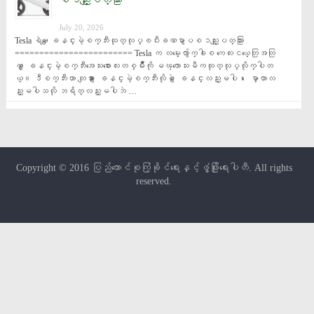
စၥည္းျပတ္သြား
July 20, 2026
Tesla ရဲ႕‌ေျခနင္းမဲ့စက္ဘီးထုတ္လုပ္ၿပီးခဏမွာပစၥည္းျပတ္သြား 
======================== Tesla က လမ္းေလွ်ာက္ခါစ ကေလးငယ္ေတြအတြ
က္ ေျခနင္းမဲ့စက္ဘီးအေသးစားေလးတစ္မ်ိဳးကို မၾကာေသးမီကထုတ္လုပ္လိုက္ပါတ
ယ္။ ဒီစက္ဘီးဟာ တျခား ေျခနင္းမဲ့စက္ဘီးလိုပဲ ေျခနင္းလည္းမပါ၊ ေမာ္တာလ
ည္းမပါသလို ဘရိတ္လည္းမပါဘဲ …
Copyright © 2016
ပြည်ထောင်စုကြံ့ခိုင်ရေးနှင့်ဖွံ့ဖြိုးရေးပါတီ
. All rights
reserved.