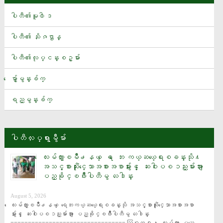
UFC 331 ၿပိဳင္ ပြဲ မွာ ထိပ္ဆုံးေခါင္ ပြဲ ႀကီးအျဖစ္ ထိုး ရ ေတာ့ မယ့္ လက္ရွိ
ပါတီ၏မူ၀ါဒ
ခ်န္ပီယံ ‌Joshua Van
ယြမ္ ၂၀၀၀ တန္ က်န္းမာေရး လက္ စြပ္ Casio မိတ္ဆက္
ပါတီ၏ သႏိၷဌာန္
ႏိုင္ငံေတာ္သမၼတ ထိုင္းႏိုင္ငံသို႔ ေရာက္ရွိ
ပါတီ၏လုပ္ငန္းစဥ္မ်ား
ေလ့က်င့္ေရး ဝတ္စုံ အ တြ က္ ေပါင္ သန္း ၂၀ တန္ စ ပြ န္ဆာ စာခ်ဳပ္ကို မ
န္ယူ ခ်ဳပ္ဆို
ေမွ်ာ္မွန္းခ်က္
ျမန္မာ့လက္ေ႐ြးစင္ အမ်ိဳးသားအသင္းႏွင့္ အမ်ိဳးသမီးအသင္းတို႔ ကြင္း သြင္း ျခ
ရည္မွန္းခ်က္
င္းခတ္ကစားနည္း၌ ေငြ တံဆိပ္ဆုမ်ားအသီးသီး ဆြတ္ခူး
ေလးမ်က္ႏွာၿမိဳ႕နယ္ ေရ ေဘး ကယ္ဆယ္ေရးစခန္းသို႔ အသင့္စားသုံးႏိုင္ေသာအစား
အစာမ်ားႏွင့္ ေဆးဝါးပစၥည္းမ်ားအား ျပည္ခိုင္ၿဖိဳးပါတီမွ လႉဒါန္း
ပါတီလႈပ္ရွားမွဳမ်ား
ေရႀကီးနစ္ျမဳပ္မႈဒဏ္ခံရသည့္ ေက်း႐ြာမ်ားရွိ ျပည္သူမ်ားအား ျပည္ခိုင္ၿဖိဳး
ေလးမ်က္ႏွာၿမိဳ႕နယ္ ေရ ေဘး ကယ္ဆယ္ေရးစခန္းသို႔
ပါတီက ကူညီေထာက္ပံ့
အသင့္စားသုံးႏိုင္ေသာအစားအစာမ်ားႏွင့္ ေဆးဝါးပစၥည္းမ်ားအား ျ
ဒီယိုမန္ဒီကို ရီးယဲလ္မက္ဒရစ္အသင္း ေခၚယူ
ပည္ခိုင္ၿဖိဳးပါတီမွ လႉဒါန္း
August 5, 2026
ေလးမ်က္ႏွာၿမိဳ႕နယ္ ေရေဘးကယ္ဆယ္ေရးစခန္းသို အသင့္စားသုံးႏိုင္ေသာအစားအစာ
မ်ားႏွင့္ ေဆးဝါးပစၥည္းမ်ားအား ျပည္ခိုင္ၿဖိဳးပါတီမွ လႉဒါန္း 