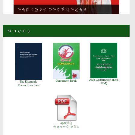
ကရင္ျပည္နယ္ သတင္းမ်ား ၾကည့္ရန္
စာအုပ္စင္
2008 Constitution (Eng-
Democracy Book
The Electronic
MM)
Transactions Law
ရွေးကောက်ပွဲ
ကြေညာစာတမ်း_မာတိကာ