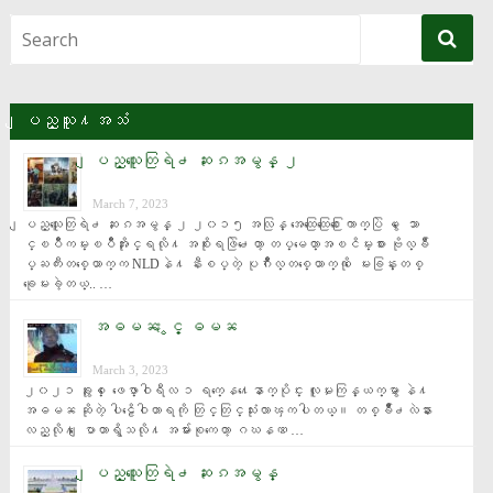
ျပည္သူ႔အသံ
ျပည္သူေတြရဲ႕ ဆႏၵအမွန္ ၂
March 7, 2023
ျပည္သူေတြရဲ႕ ဆႏၵအမွန္ ၂ ၂၀၁၅ အလြန္ အေထြေထြေ႐ြးေကာက္ပြဲ မွ ေသာ
င္ၿပိဳကမ္းၿပိဳအႏိုင္ရလို႔ အစိုးရဖြဲ႕ေတာ့ တပ္မေတာ္အၿငိမ္းစား ဗိုလ္ခ်ဳ
ပ္ႀကီးတစ္ေယာက္က NLDနဲ႔ နီးစပ္တဲ့ ပုဂၢိဳလ္တစ္ေယာက္ကို ေမးခြန္းတစ္
ခုေမးခဲ့တယ္.. …
အဓမၼ ႏွင့္ ဓမၼ
March 3, 2023
၂၀၂၁ ခုႏွစ္ ေဖေဖာ္ဝါရီလ ၁ ရက္ေန႔ေနာက္ပိုင္း လူမႈကြန္ယက္မွာ နဲ႔ 
အဓမၼ ဆိုတဲ့ ပါဠိေဝါဟာရကို တြင္တြင္သုံးလာၾကပါတယ္။ တစ္ခ်ိဳ႕လဲနား
လည္လို႔ ေျပာတာရွိသလို႔ အမ်ားစုကေတာ့ ဂဃနဏ …
ျပည္သူေတြရဲ႕ ဆႏၵအမွန္