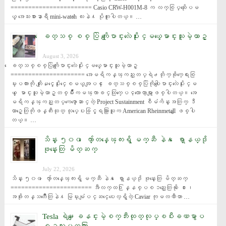
======================= Casio CRW-H001M-8 က လက္စြပ္ဆိုေပမ
ယ့္ အေသးစားနာရီ mini-watch ေလးနဲ႔ ပိုတူပါတယ္။ …
ေခတ္သစ္ စစ္ ပြဲ ကိုေျပာင္းလဲေပးႏိုင္မယ့္ေမာင္းသူမဲ့ယာဥ္
August 3, 2026
ေခတ္သစ္စစ္ပြဲကိုေျပာင္းလဲေပးႏိုင္မယ့္ေမာင္းသူမဲ့ယာဥ္ 
===================== အေမရိကန္ၾကည္းတပ္ရဲ႕တိုက္ခိုက္ေရးစြ
မ္းပကားကို တိုးျမႇင့္ေပးႏိုင္ေစမယ့္အျပင္ ေခတ္သစ္စစ္ပြဲကိုပါေျပာင္းလဲေပးႏိုင္မ
ယ့္ ေမာင္းသူမဲ့ယာဥ္တစ္မ်ိဳးကမၾကာခင္ထြက္ေပၚလာေတာ့မွာျဖစ္ပါတယ္။ အေ
မရိကန္ၾကည္းတပ္ကေဖာ္ေဆာင္တဲ့ Project Sustainment စီမံကိန္းအတြက္ ဒီ
ယာဥ္ေတြကိုဖန္တီးထုတ္ လုပ္ေပးခြင့္ရသြားသူက American Rheinmetall ျဖစ္ပါ
တယ္။ …
သိန္း ၅၀၀ ေက်ာ္တန္ေၾကးရွိ မက္ဆီ နဲ႔ ေရာ္နယ္ဒို
ဖုန္းေတြ မိတ္ဆက္
July 22, 2026
သိန္း ၅၀၀ ေက်ာ္တန္ေၾကးရွိ မက္ဆီ နဲ႔ ေရာ္နယ္ဒို ဖုန္းေတြ မိတ္ဆက္ 
======================= အီလက္ထ႐ြန္နစ္ပစၥည္းေတြကို ေ႐ႊ၊ 
အဖိုးတန္သတၱဳေတြနဲ႔ မြမ္းမံျပင္ဆင္ေပးေလ့ရွိတဲ့ Caviar ကုမၸဏီဟာ …
Tesla ရဲ႕‌ေျခနင္းမဲ့စက္ဘီးထုတ္လုပ္ၿပီးခဏမွာပ