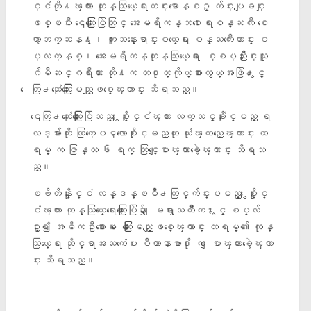
င္ငံတို႔ၾကား ကုန္သြယ္ေရးတင္းမာေနစဥ္ က်င္းပျခင္းျ
ဖစ္ၿပီး ၎ေဆြးေႏြးပြဲတြင္ အေမရိကန္ဘ႑ာေရးဝန္ႀကီး စေ
ကာ့ဘက္ဆန႔္၊ ကူးသန္းေရာင္းဝယ္ေရး ဝန္ႀကီးေဟာင္း ဝ
ပ္လက္နစ္၊ အေမရိကန္ကုန္သြယ္ေရး ေစ့စပ္ညႇိႏႈိင္းသူ
ဂ်မီဆင္ဂရီးယား တို႔က တ႐ုတ္ကိုယ္စားလွယ္အဖြဲ႕ႏွင့္
ေတြ႕ဆုံေဆြးေႏြးမည္ျဖစ္ေၾကာင္း သိရသည္။
၎ေတြ႕ဆုံေဆြးေႏြးပြဲသည္ ႏွစ္ႏိုင္ငံၾကား လက္သင့္ခံႏိုင္မည့္ ရ
လဒ္မ်ားကို ထြက္ေပၚလာေစႏိုင္မည္ဟု ယုံၾကည္ေၾကာင္း ထ
ရမ့္ က ဇြန္လ ၆ ရက္ တြင္ေျပာၾကားခဲ့ေၾကာင္း သိရသ
ည္။
ၿဗိတိန္ႏိုင္ငံ လန္ဒန္ၿမိဳ႕တြင္က်င္းပမည့္ ႏွစ္ႏိုင္
ငံၾကား ကုန္သြယ္ေရးေဆြးေႏြးပြဲ၌ ေျမရွားသတၱဳက႑ႏွင့္ စပ္လ်
ဥ္း၍ အဓိကဦးစားေပး ေဆြးေႏြးမည္ျဖစ္ေၾကာင္း ထရမ့္၏ ကုန္
သြယ္ေရး ဆိုင္ရာအႀကံေပး ပီတာနာဗာ႐ို က ေျပာၾကားခဲ့ေၾကာ
င္း သိရသည္။
___________________________