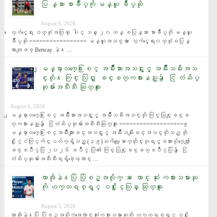
ပြ န္ဆာ စာခ်ဳပ္ကို မန္ယူ ခ်ဳပ္ဆို
August 6, 2026
ေလ့က်င့္ေရး ဝတ္စုံအတြက္ ေပါင္ သန္း ၂၀ တန္ စပြန္ဆာ စာခ်ဳပ္ကို မန္ယူ 
ခ်ဳပ္ဆို ================= မန္ယူအသင္းဟာ ေလ့က်င့္ေရး၀တ္စုံစပြန္
ဆာအျဖစ္ Betway နဲ႔ …
ျမန္မာ့လက္ေ႐ြးစင္ အမ်ိဳးသားအသင္းႏွင့္ အမ်ိဳးသမီးအသ
င္းတို႔ ကြင္း သြင္း ျခင္းခတ္ကစားနည္း၌ ေငြ တံဆိပ္
ဆုမ်ားအသီးသီး ဆြတ္ခူး
August 6, 2026
ျမန္မာ့လက္ေ႐ြးစင္ အမ်ိဳးသားအသင္းႏွင့္ အမ်ိဳးသမီးအသင္းတို ကြင္းသြင္းျခင္းခ
တ္ကစားနည္း၌ ေငြတံဆိပ္ဆုမ်ားအသီးသီးဆြတ္ခူး ==================== ျ
မန္မာ့လက္ေ႐ြးစင္အမ်ိဳးသားျခင္းအသင္းႏွင့္ အမ်ိဳးသမီးျခင္းအသင္းတိုသည္ ထို
င္းႏိုင္ငံတြင္က်င္းပလ်က္ရွိသည့္ (၃၉)ႀကိမ္ေျမာက္ထိုင္းဘုရင့္ဖလားပိုက္ေက်ာ္ျ
ခင္းၿပိဳင္ပြဲ ၂၀၂၆ ၿပိဳင္ ပြဲ၏ ကြင္းသြင္းျခင္းခတ္ၿပိဳင္ပြဲ၌ ေငြ
တံဆိပ္ဆုမ်ားအသီးသီးရရွိခဲ့ေၾကာင္း …
လာအိုနဲ႔ပြဲ ပြဲစဥ္အလိုက္ အ ေကာင္း ဆုံး ကစားသမားဆု
ကို ဟက္ထရစ္ရွင္ ဝင္းႏိုင္ထြန္း ဆြတ္ခူး
August 5, 2026
လာအိုနဲ႔ပြဲ ပြဲစဥ္အလိုက္အေကာင္းဆုံးကစားသမားဆုကို ဟက္ထရစ္ရွင္ ဝင္းႏို