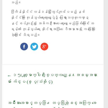
သည်။
ဗြိတိန်နိုင်ငံ လန်ဒန်မြို့တွင်ကျင်းပမည့် နှစ်
နိုင်ငံကြား ကုန်သွယ်ရေးဆွေးနွေးပွဲ၌ မြေရှားသတ္တုကဏ္ဍ
နှင့် စပ်လျဉ်း၍ အဓိကဦးစားပေး ဆွေးနွေးမည်ဖြစ်ကြောင်း ထ
ရမ့်၏ ကုန်သွယ်ရေး ဆိုင်ရာအကြံပေး ပီတာနာဗာရို က ပြောကြား
ခဲ့ကြောင်း သိရသည်။
၁၅ ႏွစ္ေျမာက္ပါတီႏွစ္ပတ္လည္ေန႔အခမ္းအနား
←
မ်ား က်င္းပ (႐ုပ္/သံဖိုင္)
အမ်ိဳးသားအေစာင့္တပ္ဖြဲ႕ တပ္စြဲခဲ့ျခင္းအတြက္ အေ